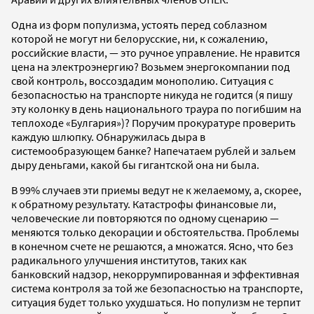
Одна из форм популизма, устоять перед соблазном
которой не могут ни белорусские, ни, к сожалению,
российские власти, — это ручное управление. Не нравится
цена на электроэнергию? Возьмем энергокомпании под
свой контроль, воссоздадим монополию. Ситуация с
безопасностью на транспорте никуда не годится (я пишу
эту колонку в день национального траура по погибшим на
теплоходе «Булгария»)? Поручим прокуратуре проверить
каждую шлюпку. Обнаружилась дыра в
системообразующем банке? Напечатаем рублей и зальем
дыру деньгами, какой бы гигантской она ни была.
В 99% случаев эти приемы ведут не к желаемому, а, скорее,
к обратному результату. Катастрофы финансовые ли,
человеческие ли повторяются по одному сценарию —
меняются только декорации и обстоятельства. Проблемы
в конечном счете не решаются, а множатся. Ясно, что без
радикального улучшения институтов, таких как
банковский надзор, некоррумпированная и эффективная
система контроля за той же безопасностью на транспорте,
ситуация будет только ухудшаться. Но популизм не терпит