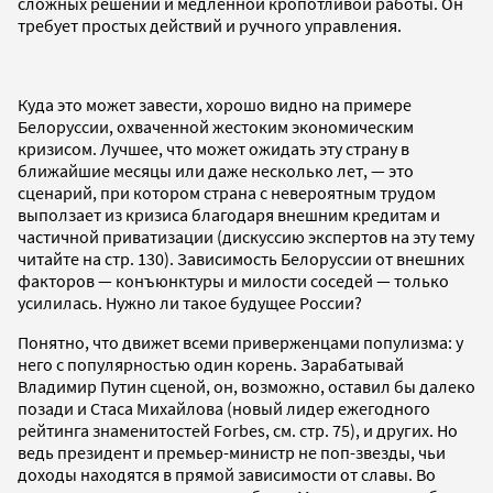
сложных решений и медленной кропотливой работы. Он
требует простых действий и ручного управления.
Куда это может завести, хорошо видно на примере
Белоруссии, охваченной жестоким экономическим
кризисом. Лучшее, что может ожидать эту страну в
ближайшие месяцы или даже несколько лет, — это
сценарий, при котором страна с невероятным трудом
выползает из кризиса благодаря внешним кредитам и
частичной приватизации (дискуссию экспертов на эту тему
читайте на стр. 130). Зависимость Белоруссии от внешних
факторов — конъюнктуры и милости соседей — только
усилилась. Нужно ли такое будущее России?
Понятно, что движет всеми приверженцами популизма: у
него с популярностью один корень. Зарабатывай
Владимир Путин сценой, он, возможно, оставил бы далеко
позади и Стаса Михайлова (новый лидер ежегодного
рейтинга знаменитостей Forbes, см. стр. 75), и других. Но
ведь президент и премьер-министр не поп-звезды, чьи
доходы находятся в прямой зависимости от славы. Во