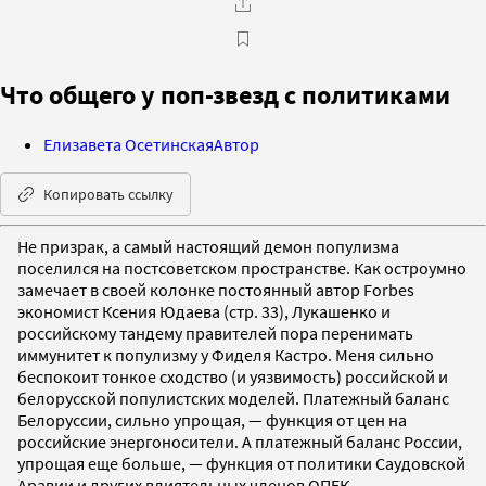
Что общего у поп-звезд с политиками
Елизавета Осетинская
Автор
Копировать ссылку
Не призрак, а самый настоящий демон популизма
поселился на постсоветском пространстве. Как остроумно
замечает в своей колонке постоянный автор Forbes
экономист Ксения Юдаева (стр. 33), Лукашенко и
российскому тандему правителей пора перенимать
иммунитет к популизму у Фиделя Кастро. Меня сильно
беспокоит тонкое сходство (и уязвимость) российской и
белорусской популистских моделей. Платежный баланс
Белоруссии, сильно упрощая, — функция от цен на
российские энергоносители. А платежный баланс России,
упрощая еще больше, — функция от политики Саудовской
Аравии и других влиятельных членов ОПЕК.