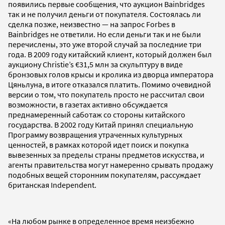
появились первые сообщения, что аукцион Bainbridges
так и не получил деньги от покупателя. Состоялась ли
сделка позже, неизвестно — на запрос Forbes в
Bainbridges не ответили. Но если деньги так и не были
перечислены, это уже второй случай за последние три
года. В 2009 году китайский клиент, который должен был
аукциону Christie’s €31,5 млн за скульптуру в виде
бронзовых голов крысы и кролика из дворца императора
Цяньлуна, в итоге отказался платить. Помимо очевидной
версии о том, что покупатель просто не рассчитал свои
возможности, в газетах активно обсуждается
преднамеренный саботаж со стороны китайского
государства. В 2002 году Китай принял специальную
Программу возвращения утраченных культурных
ценностей, в рамках которой идет поиск и покупка
вывезенных за пределы страны предметов искусства, и
агенты правительства могут намеренно срывать продажу
подобных вещей сторонним покупателям, рассуждает
британская Independent.
«На любом рынке в определенное время неизбежно