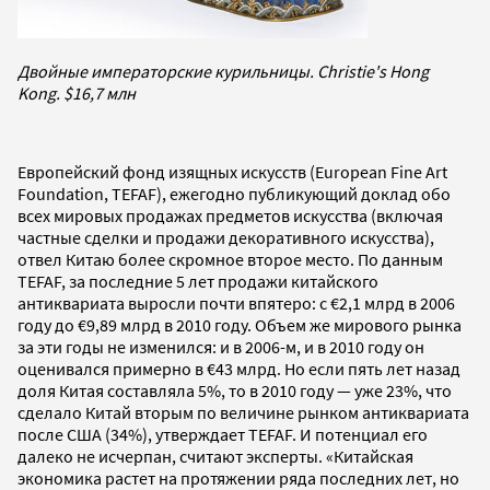
Двойные императорские курильницы. Christie's Hong
Kong. $16,7 млн
Европейский фонд изящных искусств (European Fine Art
Foundation, TEFAF), ежегодно публикующий доклад обо
всех мировых продажах предметов искусства (включая
частные сделки и продажи декоративного искусства),
отвел Китаю более скромное второе место. По данным
TEFAF, за последние 5 лет продажи китайского
антиквариата выросли почти впятеро: с €2,1 млрд в 2006
году до €9,89 млрд в 2010 году. Объем же мирового рынка
за эти годы не изменился: и в 2006-м, и в 2010 году он
оценивался примерно в €43 млрд. Но если пять лет назад
доля Китая составляла 5%, то в 2010 году — уже 23%, что
сделало Китай вторым по величине рынком антиквариата
после США (34%), утверждает TEFAF. И потенциал его
далеко не исчерпан, считают эксперты. «Китайская
экономика растет на протяжении ряда последних лет, но