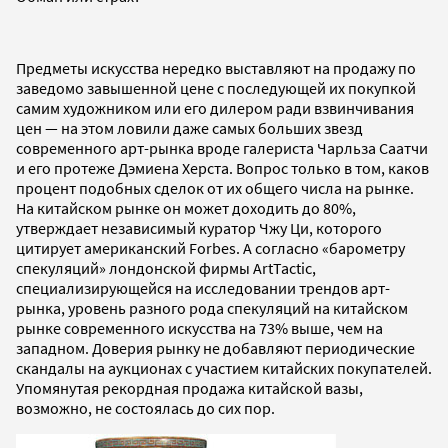
Предметы искусства нередко выставляют на продажу по
заведомо завышенной цене с последующей их покупкой
самим художником или его дилером ради взвинчивания
цен — на этом ловили даже самых больших звезд
современного арт-рынка вроде галериста Чарльза Саатчи
и его протеже Дэмиена Херста. Вопрос только в том, каков
процент подобных сделок от их общего числа на рынке.
На китайском рынке он может доходить до 80%,
утверждает независимый куратор Чжу Ци, которого
цитирует американский Forbes. А согласно «барометру
спекуляций» лондонской фирмы ArtTactic,
специализирующейся на исследовании трендов арт-
рынка, уровень разного рода спекуляций на китайском
рынке современного искусства на 73% выше, чем на
западном. Доверия рынку не добавляют периодические
скандалы на аукционах с участием китайских покупателей.
Упомянутая рекордная продажа китайской вазы,
возможно, не состоялась до сих пор.