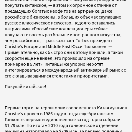
покупать китайское, — в этом их огромное отличие от
предыдущих богатых неофитов на арт-рынке. Даже
российские бизнесмены, в больших объемах скупавшие
русское классическое искусство, недолго оставались
патриотами. «Российские коллекционеры сейчас
покупают в восемь раз больше иностранного искусства,
чем российского, — рассказывает Forbes президент
Christie’s Europe and Middle East Юсси Пилкканен. —
Примечательно, как быстро они к этому пришли, я такой
скорости еще не видел, это произошло на отрезке
примерно в 5 лет». Китайцы же упорно не хотят
интегрироваться в международный антикварный рынок с
его складывавшимися столетиями приоритетами.
Покупай китайское!
Первые торги на территории современного Китая аукцион
Christie’s провел в 1986 году в тогда еще британском
Гонконге: первые и единственные за год торги собрали
$1,79 млн. По итогам 2010 года гонконгское отделение
аукциона наторговало на $708 млн, за первую половину