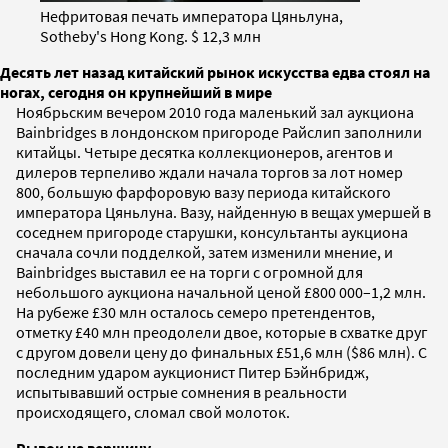
Нефритовая печать императора Цяньлуна,
Sotheby's Hong Kong. $ 12,3 млн
Десять лет назад китайский рынок искусства едва стоял на
ногах, сегодня он крупнейший в мире
Ноябрьским вечером 2010 года маленький зал аукциона
Bainbridges в лондонском пригороде Райслип заполнили
китайцы. Четыре десятка коллекционеров, агентов и
дилеров терпеливо ждали начала торгов за лот номер
800, большую фарфоровую вазу периода китайского
императора Цяньлуна. Вазу, найденную в вещах умершей в
соседнем пригороде старушки, консультанты аукциона
сначала сочли подделкой, затем изменили мнение, и
Bainbridges выставил ее на торги с огромной для
небольшого аукциона начальной ценой £800 000–1,2 млн.
На рубеже £30 млн осталось семеро претендентов,
отметку £40 млн преодолели двое, которые в схватке друг
с другом довели цену до финальных £51,6 млн ($86 млн). С
последним ударом аукционист Питер Бэйнбридж,
испытывавший острые сомнения в реальности
происходящего, сломал свой молоток.
Рывок на вершину