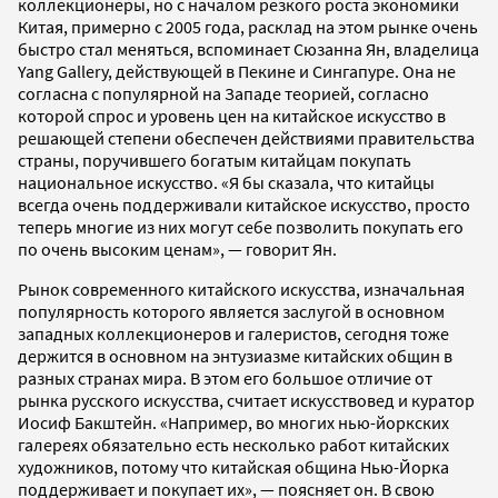
коллекционеры, но с началом резкого роста экономики
Китая, примерно с 2005 года, расклад на этом рынке очень
быстро стал меняться, вспоминает Сюзанна Ян, владелица
Yang Gallery, действующей в Пекине и Сингапуре. Она не
согласна с популярной на Западе теорией, согласно
которой спрос и уровень цен на китайское искусство в
решающей степени обеспечен действиями правительства
страны, поручившего богатым китайцам покупать
национальное искусство. «Я бы сказала, что китайцы
всегда очень поддерживали китайское искусство, просто
теперь многие из них могут себе позволить покупать его
по очень высоким ценам», — говорит Ян.
Рынок современного китайского искусства, изначальная
популярность которого является заслугой в основном
западных коллекционеров и галеристов, сегодня тоже
держится в основном на энтузиазме китайских общин в
разных странах мира. В этом его большое отличие от
рынка русского искусства, считает искусствовед и куратор
Иосиф Бакштейн. «Например, во многих нью-йоркских
галереях обязательно есть несколько работ китайских
художников, потому что китайская община Нью-Йорка
поддерживает и покупает их», — поясняет он. В свою