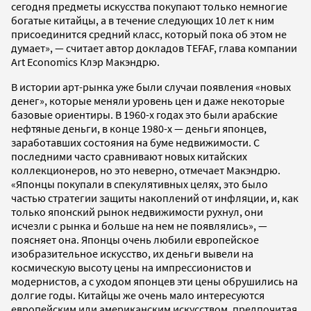
сегодня предметы искусства покупают только немногие
богатые китайцы, а в течение следующих 10 лет к ним
присоединится средний класс, который пока об этом не
думает», — считает автор докладов TEFAF, глава компании
Art Economics Клэр Макэндрю.
В истории арт-рынка уже были случаи появления «новых
денег», которые меняли уровень цен и даже некоторые
базовые ориентиры. В 1960-х годах это были арабские
нефтяные деньги, в конце 1980-х — деньги японцев,
заработавших состояния на буме недвижимости. С
последними часто сравнивают новых китайских
коллекционеров, но это неверно, отмечает Макэндрю.
«Японцы покупали в спекулятивных целях, это было
частью стратегии защиты накоплений от инфляции, и, как
только японский рынок недвижимости рухнул, они
исчезли с рынка и больше на нем не появлялись», —
поясняет она. Японцы очень любили европейское
изобразительное искусство, их деньги вывели на
космическую высоту цены на импрессионистов и
модернистов, а с уходом японцев эти цены обрушились на
долгие годы. Китайцы же очень мало интересуются
европейским или американским искусством, предпочитая