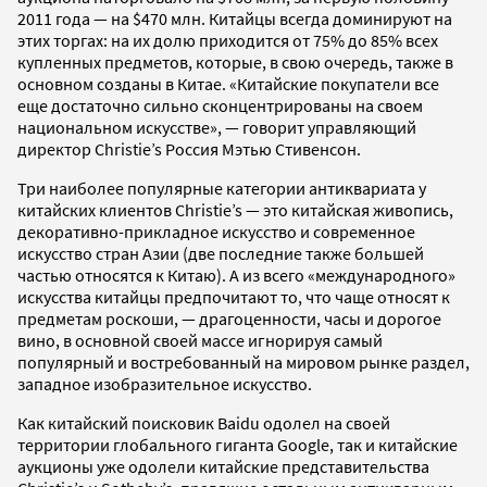
2011 года — на $470 млн. Китайцы всегда доминируют на
этих торгах: на их долю приходится от 75% до 85% всех
купленных предметов, которые, в свою очередь, также в
основном созданы в Китае. «Китайские покупатели все
еще достаточно сильно сконцентрированы на своем
национальном искусстве», — говорит управляющий
директор Christie’s Россия Мэтью Стивенсон.
Три наиболее популярные категории антиквариата у
китайских клиентов Christie’s — это китайская живопись,
декоративно-прикладное искусство и современное
искусство стран Азии (две последние также большей
частью относятся к Китаю). А из всего «международного»
искусства китайцы предпочитают то, что чаще относят к
предметам роскоши, — драгоценности, часы и дорогое
вино, в основной своей массе игнорируя самый
популярный и востребованный на мировом рынке раздел,
западное изобразительное искусство.
Как китайский поисковик Baidu одолел на своей
территории глобального гиганта Google, так и китайские
аукционы уже одолели китайские представительства