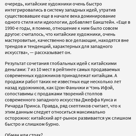
очередь, китайские художники очень быстро
интегрировались в систему западных идей, утратив
существовавшее еще в начале века доминирование
одного стиля или идеологии, добавляет Бакштейн. «Еще в
1990-е годы, я помню, отношение к ним было совсем
другое: считалось, что китайские художники, очень
мастеровитые, качественно все делающие, находятся вне
трендов и тенденций, характерных для западного
искусства», — рассказывает он.
Результат сочетания глобальных идей с китайскими
деньгами: 7 из 10 мест в рейтинге самых продаваемых
современных художников принадлежат китайцам. А
продажи работ таких не известных еще несколько лет
назад художников, как Цзэн Фаньчжи и Чэнь Ифэй,
сопоставимы с продажами творений столпов
современного западного искусства Джеффа Кунса и
Ричарда Принса. Правда, ряд скептиков считает, что к
этим данным следует относиться максимально
осторожно: китайский арт-рынок развивается уж слишком
быстро и слишком бурно.
Обман или страх?