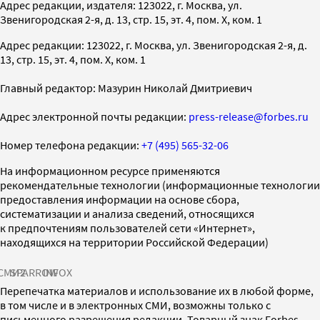
Адрес редакции, издателя: 123022, г. Москва, ул.
Звенигородская 2-я, д. 13, стр. 15, эт. 4, пом. X, ком. 1
Адрес редакции: 123022, г. Москва, ул. Звенигородская 2-я, д.
13, стр. 15, эт. 4, пом. X, ком. 1
Главный редактор: Мазурин Николай Дмитриевич
Адрес электронной почты редакции:
press-release@forbes.ru
Номер телефона редакции:
+7 (495) 565-32-06
На информационном ресурсе применяются
рекомендательные технологии (информационные технологии
предоставления информации на основе сбора,
систематизации и анализа сведений, относящихся
к предпочтениям пользователей сети «Интернет»,
находящихся на территории Российской Федерации)
СМИ2
SPARROW
INFOX
Перепечатка материалов и использование их в любой форме,
в том числе и в электронных СМИ, возможны только с
письменного разрешения редакции. Товарный знак Forbes