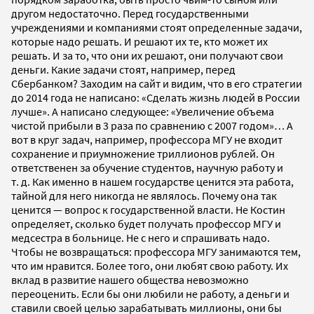
другом недостаточно. Перед государственными
учреждениями и компаниями стоят определенные задачи,
которые надо решать. И решают их те, кто может их
решать. И за то, что они их решают, они получают свои
деньги. Какие задачи стоят, например, перед
Сбербанком? Заходим на сайт и видим, что в его стратегии
до 2014 года не написано: «Сделать жизнь людей в России
лучше». А написано следующее: «Увеличение объема
чистой прибыли в 3 раза по сравнению с 2007 годом»… А
вот в круг задач, например, профессора МГУ не входит
сохранение и приумножение триллионов рублей. Он
ответственен за обучение студентов, научную работу и
т. д. Как именно в нашем государстве ценится эта работа,
тайной для него никогда не являлось. Почему она так
ценится — вопрос к государственной власти. Не Костин
определяет, сколько будет получать профессор МГУ и
медсестра в больнице. Не с него и спрашивать надо.
Чтобы не возвращаться: профессора МГУ занимаются тем,
что им нравится. Более того, они любят свою работу. Их
вклад в развитие нашего общества невозможно
переоценить. Если бы они любили не работу, а деньги и
ставили своей целью зарабатывать миллионы, они бы