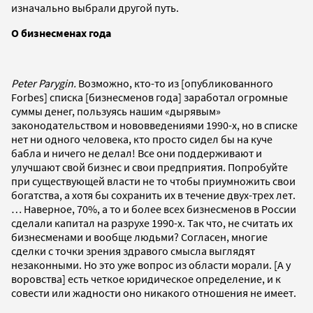
изначально выбрали другой путь.
О бизнесменах года
Peter Parygin.
Возможно, кто-то из [опубликованного
Forbes] списка [бизнесменов года] заработал огромные
суммы денег, пользуясь нашим «дырявым»
законодательством и нововведениями 1990-х, но в списке
нет ни одного человека, кто просто сидел бы на куче
бабла и ничего не делал! Все они поддерживают и
улучшают свой бизнес и свои предприятия. Попробуйте
при существующей власти не то чтобы приумножить свои
богатства, а хотя бы сохранить их в течение двух-трех лет.
… Наверное, 70%, а то и более всех бизнесменов в России
сделали капитал на разрухе 1990-х. Так что, не считать их
бизнесменами и вообще людьми? Согласен, многие
сделки с точки зрения здравого смысла выглядят
незаконными. Но это уже вопрос из области морали. [А у
воровства] есть четкое юридическое определение, и к
совести или жадности оно никакого отношения не имеет.