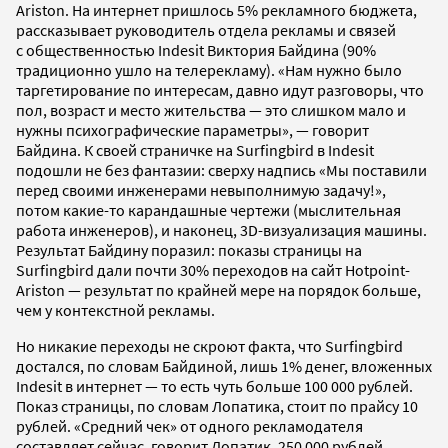
Ariston. На интернет пришлось 5% рекламного бюджета,
рассказывает руководитель отдела рекламы и связей
с общественностью Indesit Виктория Байдина (90%
традиционно ушло на телерекламу). «Нам нужно было
таргетирование по интересам, давно идут разговоры, что
пол, возраст и место жительства — это слишком мало и
нужны психографические параметры», — говорит
Байдина. К своей страничке на Surfingbird в Indesit
подошли не без фантазии: сверху надпись «Мы поставили
перед своими инженерами невыполнимую задачу!»,
потом какие-то карандашные чертежи (мыслительная
работа инженеров), и наконец, 3D-визуализация машины.
Результат Байдину поразил: показы страницы на
Surfingbird дали почти 30% переходов на сайт Hotpoint-
Ariston — результат по крайней мере на порядок больше,
чем у контекстной рекламы.
Но никакие переходы не скроют факта, что Surfingbird
достался, по словам Байдиной, лишь 1% денег, вложенных
Indesit в интернет — то есть чуть больше 100 000 рублей.
Показ страницы, по словам Лопатика, стоит по прайсу 10
рублей. «Средний чек» от одного рекламодателя
составляет сейчас, говорит Лопатик, 250 000 рублей.