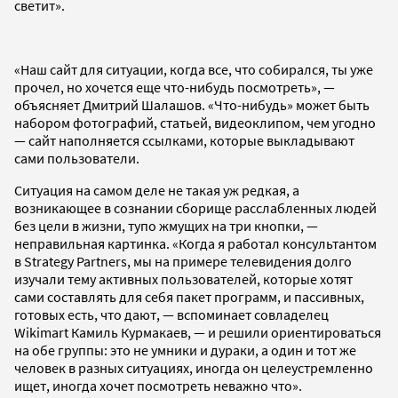
светит».
«Наш сайт для ситуации, когда все, что собирался, ты уже
прочел, но хочется еще что-нибудь посмотреть», —
объясняет Дмитрий Шалашов. «Что-нибудь» может быть
набором фотографий, статьей, видеоклипом, чем угодно
— сайт наполняется ссылками, которые выкладывают
сами пользователи.
Ситуация на самом деле не такая уж редкая, а
возникающее в сознании сборище расслабленных людей
без цели в жизни, тупо жмущих на три кнопки, —
неправильная картинка. «Когда я работал консультантом
в Strategy Partners, мы на примере телевидения долго
изучали тему активных пользователей, которые хотят
сами составлять для себя пакет программ, и пассивных,
готовых есть, что дают, — вспоминает совладелец
Wikimart Камиль Курмакаев, — и решили ориентироваться
на обе группы: это не умники и дураки, а один и тот же
человек в разных ситуациях, иногда он целеустремленно
ищет, иногда хочет посмотреть неважно что».