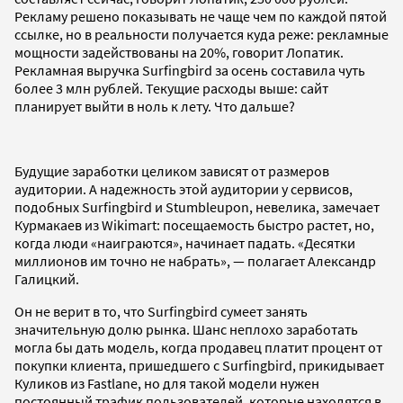
Рекламу решено показывать не чаще чем по каждой пятой
ссылке, но в реальности получается куда реже: рекламные
мощности задействованы на 20%, говорит Лопатик.
Рекламная выручка Surfingbird за осень составила чуть
более 3 млн рублей. Текущие расходы выше: сайт
планирует выйти в ноль к лету. Что дальше?
Будущие заработки целиком зависят от размеров
аудитории. А надежность этой аудитории у сервисов,
подобных Surfingbird и Stumbleupon, невелика, замечает
Курмакаев из Wikimart: посещаемость быстро растет, но,
когда люди «наиграются», начинает падать. «Десятки
миллионов им точно не набрать», — полагает Александр
Галицкий.
Он не верит в то, что Surfingbird сумеет занять
значительную долю рынка. Шанс неплохо заработать
могла бы дать модель, когда продавец платит процент от
покупки клиента, пришедшего с Surfingbird, прикидывает
Куликов из Fastlane, но для такой модели нужен
постоянный трафик пользователей, которые находятся в