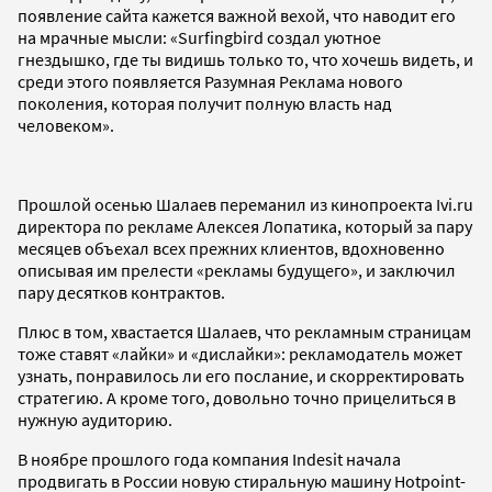
появление сайта кажется важной вехой, что наводит его
на мрачные мысли: «Surfingbird создал уютное
гнездышко, где ты видишь только то, что хочешь видеть, и
среди этого появляется Разумная Реклама нового
поколения, которая получит полную власть над
человеком».
Прошлой осенью Шалаев переманил из кинопроекта Ivi.ru
директора по рекламе Алексея Лопатика, который за пару
месяцев объехал всех прежних клиентов, вдохновенно
описывая им прелести «рекламы будущего», и заключил
пару десятков контрактов.
Плюс в том, хвастается Шалаев, что рекламным страницам
тоже ставят «лайки» и «дислайки»: рекламодатель может
узнать, понравилось ли его послание, и скорректировать
стратегию. А кроме того, довольно точно прицелиться в
нужную аудиторию.
В ноябре прошлого года компания Indesit начала
продвигать в России новую стиральную машину Hotpoint-