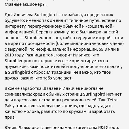
главные акционеры.
Для Ильичева Surfingbird — не забава, а предвестник
будущего: именно так он видит типичное путешествие по
интернету, перегруженному обычной и «социальной»
информацией. Перед глазами у него был американский
аналог — Stumbleupon.com, сайт в середине второй сотни
в мире по посещаемости (более миллиона человек в день)
с выручкой, по неофициальной информации, $5,8 млн в
2010 году. Разница в том, говорит Ильичев, что
Stumbleupon по старинке все же ориентируется на
дружеские связи посетителей и популярность его падает,
а Surfingbird отбросил традиции: не важно, кто твои
друзья, важно, что тебя увлекает.
В схеме заработка Шалаев и Ильичев никогда не
сомневались: среди обычных страниц Surfingbird нет-нет
да и подсовывает страницы рекламодателей. Так, Tetra
Pak устроил здесь целую викторину, где надо угадать
качество молока, разлитого по кружкам, и заработать
приз.
Юнию Давыдову, главе рекламного агентства R&I Group,