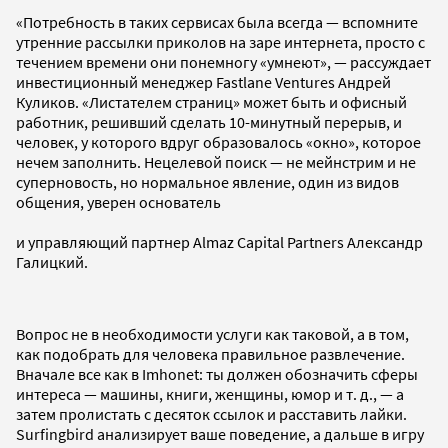
«Потребность в таких сервисах была всегда — вспомните
утренние рассылки приколов на заре интернета, просто с
течением времени они понемногу «умнеют», — рассуждает
инвестиционный менеджер Fastlane Ventures Андрей
Куликов. «Листателем страниц» может быть и офисный
работник, решивший сделать 10-минутный перерыв, и
человек, у которого вдруг образовалось «окно», которое
нечем заполнить. Нецелевой поиск — не мейнстрим и не
суперновость, но нормальное явление, один из видов
общения, уверен основатель
и управляющий партнер Almaz Capital Partners Александр
Галицкий.
Вопрос не в необходимости услуги как таковой, а в том,
как подобрать для человека правильное развлечение.
Вначале все как в Imhonet: ты должен обозначить сферы
интереса — машины, книги, женщины, юмор и т. д., — а
затем пролистать с десяток ссылок и расставить лайки.
Surfingbird анализирует ваше поведение, а дальше в игру