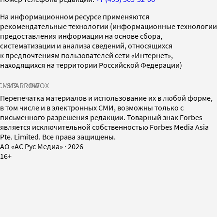
На информационном ресурсе применяются
рекомендательные технологии (информационные технологии
предоставления информации на основе сбора,
систематизации и анализа сведений, относящихся
к предпочтениям пользователей сети «Интернет»,
находящихся на территории Российской Федерации)
СМИ2
SPARROW
INFOX
Перепечатка материалов и использование их в любой форме,
в том числе и в электронных СМИ, возможны только с
письменного разрешения редакции. Товарный знак Forbes
является исключительной собственностью Forbes Media Asia
Pte. Limited. Все права защищены.
AO «АС Рус Медиа»
·
2026
16+