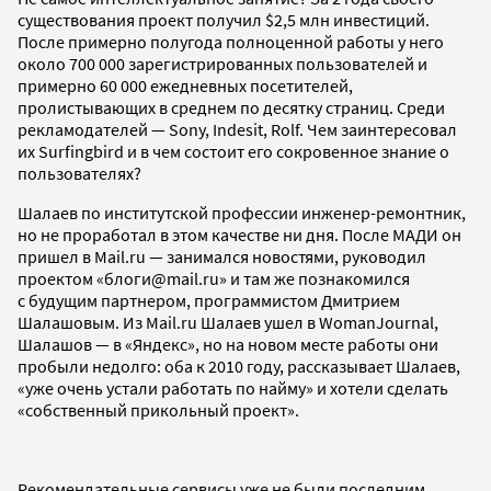
существования проект получил $2,5 млн инвестиций.
После примерно полугода полноценной работы у него
около 700 000 зарегистрированных пользователей и
примерно 60 000 ежедневных посетителей,
пролистывающих в среднем по десятку страниц. Среди
рекламодателей — Sony, Indesit, Rolf. Чем заинтересовал
их Surfingbird и в чем состоит его сокровенное знание о
пользователях?
Шалаев по институтской профессии инженер-ремонтник,
но не проработал в этом качестве ни дня. После МАДИ он
пришел в Mail.ru — занимался новостями, руководил
проектом «блоги@mail.ru» и там же познакомился
с будущим партнером, программистом Дмитрием
Шалашовым. Из Mail.ru Шалаев ушел в WomanJournal,
Шалашов — в «Яндекс», но на новом месте работы они
пробыли недолго: оба к 2010 году, рассказывает Шалаев,
«уже очень устали работать по найму» и хотели сделать
«собственный прикольный проект».
Рекомендательные сервисы уже не были последним