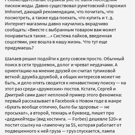
писком моды. Давно существовал рунетовский старожил
Imhonet, дающий рекомендации, что почитать, что
посмотреть, а также куда поехать, что купить и т. д.
Интернет-магазины давно научились вкрадчиво
сообщать: «Вместе с выбранным товаром вам может
понравиться также…» Система лайков, введенная
соцсетями, уже вошла в нашу жизнь. Что тут еще
придумаешь?
Шалаев решил подойти к делу совсем просто. Обычный
поиск в сети трудоемок, долог и чреват неудачами. А
ориентацию на мнение друзей он считал тупиковой
веткой: дружба дружбой, а общих интересов может не
быть, и дело опять сводится к ненавистному поиску — на
этот раз среди «дружеских» постов. Кстати, Сергей и
Дмитрий сами дают неплохой пример этого феномена:
первый рассказывает в Facebook о Новом годе в жанре
«Бухать вообще отлично, было бы здоровье — не
просыхал», а второй, технарь и буквоед, пишет про
«дедикейтеды (вид хостинга. — Forbes) дешевле $20» и
постит ссылку на «лампочку за $5, которая работает от
подвешенного к ней груза — груз спускается, лампа