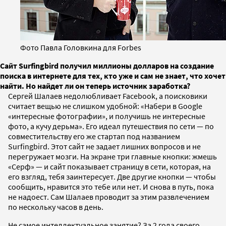
Фото Павла Головкина для Forbes
Сайт Surfingbird получил миллионы долларов на создание
поиска в интернете для тех, кто уже и сам не знает, что хочет
найти. Но найдет ли он теперь источник заработка?
Сергей Шалаев недолюбливает Facebook, а поисковики
считает вещью не слишком удобной: «Набери в Google
«интересные фотографии», и получишь не интересные
фото, а кучу дерьма». Его идеал путешествия по сети — по
совместительству его же стартап под названием
Surfingbird. Этот сайт не задает лишних вопросов и не
перегружает мозги. На экране три главные кнопки: жмешь
«Серф» — и сайт показывает страницу в сети, которая, на
его взгляд, тебя заинтересует. Две другие кнопки — чтобы
сообщить, нравится это тебе или нет. И снова в путь, пока
не надоест. Сам Шалаев проводит за этим развлечением
по нескольку часов в день.
Не самое интеллектуальное занятие? За 2 года своего