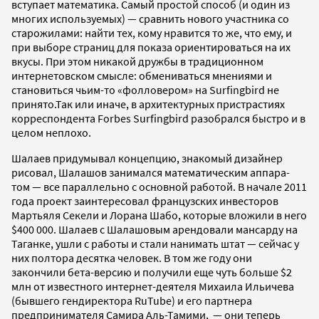
вступает математика. Самый простой способ (и один из
многих используемых) — сравнить нового участника со
старожилами: найти тех, кому нравится то же, что ему, и
при выборе страниц для показа ориентироваться на их
вкусы. При этом никакой дружбы в традиционном
интернетовском смысле: обмениваться мнениями и
становиться чьим-то «фолловером» на Surfingbird не
принято.Так или иначе, в архитектурных пристрастиях
корреспондента Forbes Surfingbird разобрался быстро и в
целом неплохо.
Шалаев придумывал концепцию, знакомый дизайнер
рисовал, Шалашов занимался математическим аппара-
том — все параллельно с основной работой. В начале 2011
года проект заинтересовал французских инвесторов
Мартьяля Секели и Лорана Шабо, которые вложили в него
$400 000. Шалаев с Шалашовым арендовали мансарду на
Таганке, ушли с работы и стали нанимать штат — сейчас у
них полтора десятка человек. В том же году они
закончили бета-версию и получили еще чуть больше $2
млн от известного интернет-деятеля Михаила Ильичева
(бывшего гендиректора RuTube) и его партнера
предпринимателя Самира Аль-Тамими, — они теперь