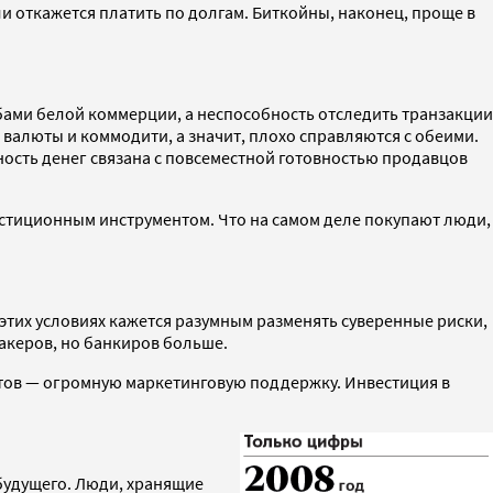
ли откажется платить по долгам. Биткойны, наконец, проще в
абами белой коммерции, а неспособность отследить транзакции
валюты и коммодити, а значит, плохо справляются с обеими.
ность денег связана с повсеместной готовностью продавцов
вестиционным инструментом. Что на самом деле покупают люди,
этих условиях кажется разумным разменять суверенные риски,
хакеров, но банкиров больше.
стов — огромную маркетинговую поддержку. Инвестиция в
 будущего. Люди, хранящие