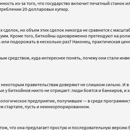
нность из-за того, что государство включит печатный станок и
отреблении 20-долларовых купюр.
х сделок, но объем этих сделок никогда не сравнится с масшт
умм. Кроме того, биткойны одновременно претендуют на роли 
ь или подорожать в несколько раз? Наконец, практическая цен
жным средством, куда интереснее понять, почему они стали ин
, некоторым правительствам доверяют не слишком сильно. И в 
е у биткойнов никто не отрицает: люди боятся и банкиров, и 
хнологическое предприятие, получившее — в среде программи
м стартапе, пусть и неинкорпорированном.
 том, что она предлагает простую и последовательную версию