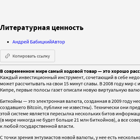
Литературная ценность
Андрей Бабицкий
Автор
Копировать ссылку
В современном мире самый ходовой товар — это хорошо расс
Каждый инвестиционный инструмент, сочетающий в себе недо
может рассчитывать на свои 15 минут славы. В 2008 году мир 
Кипре, первые полосы газет описали новую виртуальную валюту
Биткойны — это электронная валюта, созданная в 2009 году н
создавшего Bitcoin, публике не известны). Технически они п
этой системе является пересылка нескольких битов информаци
(в мире никогда не будет больше 21 млн биткойнов), а все со
к любой государственной власти.
С точки зрения энтузиастов новой валюты, у нее есть нескол