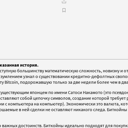
казанная история.
ступную большинству математическую сложность, новизну и о
с изумлением узнал о существовании кредитно-дефолтных свопо
 Bitcoin, подорожавшую только за две недели более чем в два 
есуществующим японцем по имени Сатоси Накамото (это псевдо
редставляют собой цепочку символов, создание которой требу
и с компьютера на компьютер). Экономически это валюта, кот
вершаемые в ней сделки не оставляют никакого следа. Биткойн
ько важных достоинств. Биткойны идеально подходят для покуп