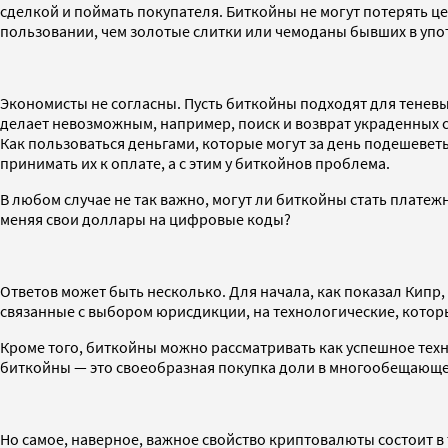
сделкой и поймать покупателя. Биткойны не могут потерять це
пользовании, чем золотые слитки или чемоданы бывших в уп
Экономисты не согласны. Пусть биткойны подходят для теневы
делает невозможным, например, поиск и возврат украденных с
Как пользоваться деньгами, которые могут за день подешевет
принимать их к оплате, а с этим у биткойнов проблема.
В любом случае не так важно, могут ли биткойны стать плате
меняя свои доллары на цифровые коды?
Ответов может быть несколько. Для начала, как показал Кипр
связанные с выбором юрисдикции, на технологические, которы
Кроме того, биткойны можно рассматривать как успешное те
биткойны — это своеобразная покупка доли в многообещающе
Но самое, наверное, важное свойство криптовалюты состоит в