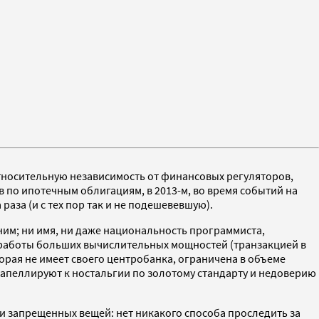
тносительную независимость от финансовых регуляторов,
в по ипотечным облигациям, в 2013-м, во время событий на
раза (и с тех пор так и не подешевевшую).
ним; ни имя, ни даже национальность программиста,
ет работы больших вычислительных мощностей (транзакцией в
орая не имеет своего центробанка, ограничена в объеме
ы апеллируют к ностальгии по золотому стандарту и недоверию
ки запрещенных вещей: нет никакого способа проследить за