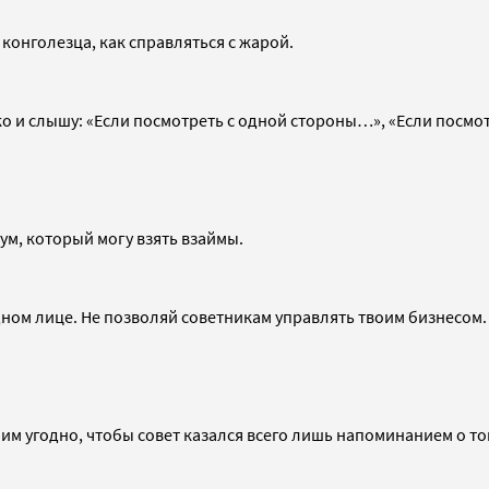
 конголезца, как справляться с жарой.
ко и слышу: «Если посмотреть с одной стороны…», «Если посмо
 ум, который могу взять взаймы.
дном лице. Не позволяй советникам управлять твоим бизнесом.
им угодно, чтобы совет казался всего лишь напоминанием о том