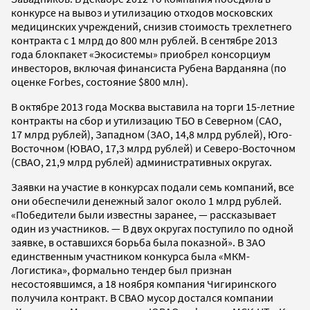
конкурсе на вывоз и утилизацию отходов московских
медицинских учреждений, снизив стоимость трехлетнего
контракта с 1 млрд до 800 млн рублей. В сентябре 2013
года блокпакет «Экосистемы» приобрел консорциум
инвесторов, включая финансиста Рубена Варданяна (по
оценке Forbes, состояние $800 млн).
В октябре 2013 года Москва выставила на торги 15-летние
контракты на сбор и утилизацию ТБО в Северном (САО,
17 млрд рублей), Западном (ЗАО, 14,8 млрд рублей), Юго-
Восточном (ЮВАО, 17,3 млрд рублей) и Северо-Восточном
(СВАО, 21,9 млрд рублей) административных округах.
Заявки на участие в конкурсах подали семь компаний, все
они обеспечили денежный залог около 1 млрд рублей.
«Победители были известны заранее, — рассказывает
один из участников. — В двух округах поступило по одной
заявке, в оставшихся борьба была показной». В ЗАО
единственным участником конкурса была «МКМ-
Логистика», формально тендер был признан
несостоявшимся, а 18 ноября компания Чигиринского
получила контракт. В СВАО мусор достался компании