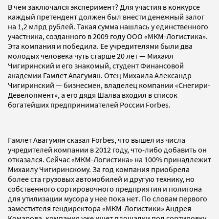
В чем заключался эксперимент? Для участия в конкурсе
каждый претендент должен был внести денежный залог
на 1,2 млрд рублей. Такая сумма нашлась у единственного
участника, созданного в 2009 году ООО «МКМ-Логистика».
Эта компания и победила. Ее учредителями были два
молодых человека чуть старше 20 лет — Михаил
Чигиринский и его знакомый, студент Финансовой
академии Гамлет Авагумян. Отец Михаила Александр
Чигиринский — бизнесмен, владелец компании «Снегири-
Девелопмент», а его дядя Шалва входил в список
богатейших предпринимателей России Forbes.
Гамлет Авагумян сказал Forbes, что вышел из числа
учредителей компании в 2012 году, что-либо добавить он
отказался. Сейчас «МКМ-Логистика» на 100% принадлежит
Михаилу Чигиринскому. За год компания приобрела
более ста грузовых автомобилей и другую технику, но
собственного сортировочного предприятия и полигона
для утилизации мусора у нее пока нет. По словам первого
заместителя гендиректора «МКМ-Логистики» Андрея
Комарова, компания уже ищет площадки под сортировку