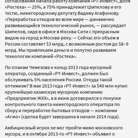
согласований начала работу компания «РТ-Инвест», доля
«Ростеха» — 25%, а 75% принадлежит Шипелову и его
тестю, нижегородскому депутату Вадиму Агафонову.
«Переработка отходов во всем мире — динамично
развивающийся технологический рынок, — рассуждает
Шипелов, сидя в офисе в Москва-Сити с прекрасным
видом на город и Москва-реку. — Сейчас его объем в
России составляет $3 млрд, с возможным ростом до $8–9
млрд. Мы привлекаем деньги и попутно развиваем
технологии компаний «Ростеха».
По планам Чемезова к концу 2013 года мусорный
оператор, созданный «РТ-Инвест», должен был
обслуживать 5% населения России. Откуда такой
оптимизм? В мае 2013 года «РТ-Инвест» за $40 млн купил
крупнейшую казанскую мусорную компанию
«Предприятие ЖКХ», а в июне договорился о покупке
контрольного пакета нижегородского оператора по
сбору и переработке бытовых отходов — компании
«Агжо» (сделка будет завершена в начале 2014 года).
Амбициозный игрок не мог пройти мимо московского
мусора, и в октябре 2013-го «РТ-Инвест» объявил о