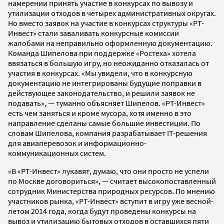
намерении принять участие в конкурсах по вывозу и
утилизации отходов в четырех административных округах.
Но вместо заявок на участие в конкурсах структуры «РТ-
Инвест» стали заваливать конкурсные комиссии
жалобами на неправильно оформленную документацию.
Команда Шипелова при поддержке «Ростеха» хотела
ввязаться в большую игру, но неожиданно отказалась от
участия в конкурсах. «Мы увидели, что в конкурсную
документацию не интегрированы будущие поправки в
действующее законодательство, и решили заявок не
подавать», — туманно объясняет Шипелов. «РТ-Инвест»
есть чем заняться и кроме мусора, хотя именно в это
направление сделаны самые большие инвестиции. По
словам Шипелова, компания разрабатывает IT-решения
для авиаперевозок и информационно-
коммуникационных систем.
«В «РТ-Инвест» лукавят, думаю, что они просто не успели
по Москве договориться», — считает высокопоставленный
сотрудник Министерства природных ресурсов. По мнению
участников рынка, «РТ-Инвест» вступит в игру уже весной-
летом 2014 года, когда будут проведены конкурсы на
вывоз и утилизацию бытовых отходов в оставшихся пяти