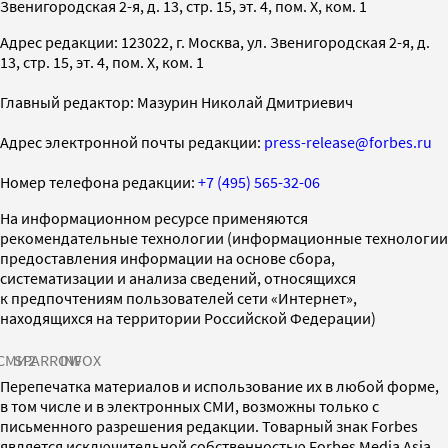
Звенигородская 2-я, д. 13, стр. 15, эт. 4, пом. X, ком. 1
Адрес редакции: 123022, г. Москва, ул. Звенигородская 2-я, д.
13, стр. 15, эт. 4, пом. X, ком. 1
Главный редактор: Мазурин Николай Дмитриевич
Адрес электронной почты редакции:
press-release@forbes.ru
Номер телефона редакции:
+7 (495) 565-32-06
На информационном ресурсе применяются
рекомендательные технологии (информационные технологии
предоставления информации на основе сбора,
систематизации и анализа сведений, относящихся
к предпочтениям пользователей сети «Интернет»,
находящихся на территории Российской Федерации)
СМИ2
SPARROW
INFOX
Перепечатка материалов и использование их в любой форме,
в том числе и в электронных СМИ, возможны только с
письменного разрешения редакции. Товарный знак Forbes
является исключительной собственностью Forbes Media Asia