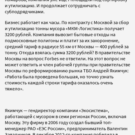
и утилизацию. И продолжает сотрудничать с
субподрядчиками.
Бизнес работает как часы. По контракту с Москвой за сбор
и утилизацию тонны мусора «МКМ-Логистика» получает
3200 рублей. Компания вывозит бытовые отходы на
подмосковные полигоны и платит за их захоронение,
средний тариф в радиусе 55 км от Москвы — 400 рублей за
тонну. Откуда взялась сумма 3200 рублей? В правительстве
Москвы на вопрос Forbes не ответили. На этот вопрос не
может ответить и член рабочей группы при правительстве
Москвы по реформированию рынка ТБО Андрей Якимчук:
«Работа была проведена большая, но точно узнать
стоимость каждой строки тарифа оказалось очень
тяжело».
Якимчук — гендиректор компании «Экосистема»,
работающей с мусором в семи регионах России, включая
Москву. Эту фирму в 2006 году создал бывший топ-
менеджер РАО «ЕЭС России», предприниматель Валентин
Завадников. В декабре 2012-го компания победила в