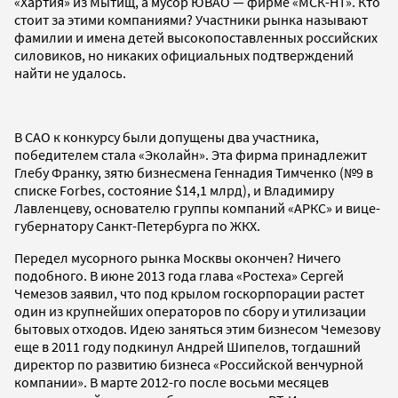
«Хартия» из Мытищ, а мусор ЮВАО — фирме «МСК-НТ». Кто
стоит за этими компаниями? Участники рынка называют
фамилии и имена детей высокопоставленных российских
силовиков, но никаких официальных подтверждений
найти не удалось.
В САО к конкурсу были допущены два участника,
победителем стала «Эколайн». Эта фирма принадлежит
Глебу Франку, зятю бизнесмена Геннадия Тимченко (№9 в
списке Forbes, состояние $14,1 млрд), и Владимиру
Лавленцеву, основателю группы компаний «АРКС» и вице-
губернатору Санкт-Петербурга по ЖКХ.
Передел мусорного рынка Москвы окончен? Ничего
подобного. В июне 2013 года глава «Ростеха» Сергей
Чемезов заявил, что под крылом госкорпорации растет
один из крупнейших операторов по сбору и утилизации
бытовых отходов. Идею заняться этим бизнесом Чемезову
еще в 2011 году подкинул Андрей Шипелов, тогдашний
директор по развитию бизнеса «Российской венчурной
компании». В марте 2012-го после восьми месяцев