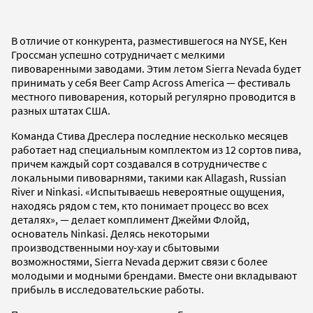
В отличие от конкурента, разместившегося на NYSE, Кен
Гроссман успешно сотрудничает с мелкими
пивоваренными заводами. Этим летом Sierra Nevada будет
принимать у себя Beer Camp Across America — фестиваль
местного пивоварения, который регулярно проводится в
разных штатах США.
Команда Стива Дреслера последние несколько месяцев
работает над специальным комплектом из 12 сортов пива,
причем каждый сорт создавался в сотрудничестве с
локальными пивоварнями, такими как Allagash, Russian
River и Ninkasi. «Испытываешь невероятные ощущения,
находясь рядом с тем, кто понимает процесс во всех
деталях», — делает комплимент Джейми Флойд,
основатель Ninkasi. Делясь некоторыми
производственными ноу-хау и сбытовыми
возможностями, Sierra Nevada держит связи с более
молодыми и модными брендами. Вместе они вкладывают
прибыль в исследовательские работы.