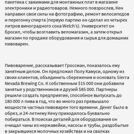
пакетика с зажимами для монтажных плат в магазине
электроники и радиотоваров. Немного повзрослев, Кен
направил свои силы на фотографию, ремонт велосипедов
и перегонку спирта (первую партию он сделал из четырех
литров виноградного сока Welch’s). Университет он
бросил, чтобы возглавить веломагазин, а затем открыл
магазин по продаже оборудования и сырья для домашних
пивоварен.
Пивоварение, рассказывает Гроссман, показалось ему
занятным делом. Он предложил Полу Камуси, одному из
своих клиентов, объединить сбережения и основать Sierra
Nevada Brewing Co. К собственным $15 000 они добавили
занятые у родственников и друзей $85 000. Партнеры
решили создать предприятие, способное выпускать до
180 000 л пива в год, что во много раз превышало
мощности частных пивоварен того времени. Денег было в
обрез, и 24-летнему Кену приходилось буквально
побираться. В поисках деталей для оборудования он
очищал чаны из нержавейки, насосы и трубы, раздобытые
в закрывшихся молочных хозяйствах и на свалках