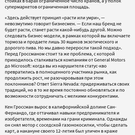
стойках в барах ограниченное число кранов, а у полок
супермаркетов ограниченная площадь.
«Здесь действует принцип «расти или умри», —
невозмутимо говорит бизнесмен. — Если наш бренд не
будет расти, станет расти какой-нибудь другой. Можно
следовать бизнес-модели, в рамках которой вы включаете
тормоза и продаете лишь 30 ящиков экзотического и
дорогого пива. Но мы давно переросли такой подход».
Перед Гроссманом стоит та же проблема, с которой
приходилось сталкиваться компаниям от General Motors
до Microsoft: когда вы из нарушителя статус-кво
превратились в полноценного участника рынка, как
продолжить рост, не разочаровывая при этом
поклонников? Ответ Sierra Nevada: придерживаться своих
традиций, но в то же время постоянно обновляться и по
возможности сотрудничать с мелкими конкурентами.
Кен Гроссман вырос в калифорнийской долине Сан-
Фернандо, где оттачивал навыки предпринимателя и
изобретателя, временами на грани криминала. Однажды
он снял мотор с соседской газонокосилки, чтобы сделать
карт, а накануне своего 12-летия был уличен в краже