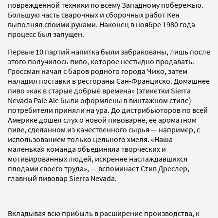
поврежденной техники по всему Западному побережью.
Большую часть сварочных и сборочных работ Кен
выполнял своими руками. Наконец в ноябре 1980 года
процесс был запущен.
Первые 10 партий напитка были забракованы, лишь после
этого получилось пиво, которое нестыдно продавать.
Гроссман начал с баров родного города Чико, затем
наладил поставки в рестораны Сан-Франциско. Домашнее
пиво «как в старые добрые времена» (этикетки Sierra
Nevada Pale Ale были оформлены в винтажном стиле)
потребители приняли на ура. До дистрибьюторов по всей
Америке дошел слух о новой пивоварне, ее ароматном
пиве, сделанном из качественного сырья — например, с
использованием только цельного хмеля. «Наша
маленькая команда объединяла творческих и
мотивированных людей, искренне наслаждавшихся
плодами своего труда», — вспоминает Стив Дреслер,
главный пивовар Sierra Nevada.
Вкладывая всю прибыль в расширение производства, к