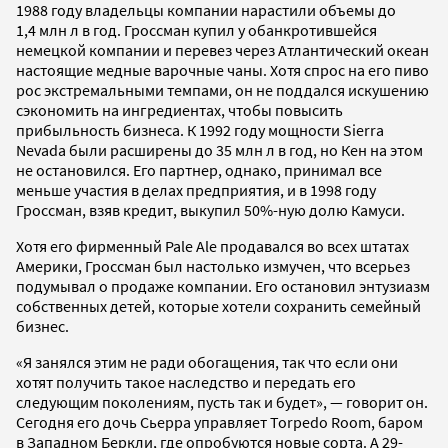
1988 году владельцы компании нарастили объемы до
1,4 млн л в год. Гроссман купил у обанкротившейся
немецкой компании и перевез через Атлантический океан
настоящие медные варочные чаны. Хотя спрос на его пиво
рос экстремальными темпами, он не поддался искушению
сэкономить на ингредиентах, чтобы повысить
прибыльность бизнеса. К 1992 году мощности Sierra
Nevada были расширены до 35 млн л в год, но Кен на этом
не остановился. Его партнер, однако, принимал все
меньше участия в делах предприятия, и в 1998 году
Гроссман, взяв кредит, выкупил 50%-ную долю Камуси.
Хотя его фирменный Pale Ale продавался во всех штатах
Америки, Гроссман был настолько измучен, что всерьез
подумывал о продаже компании. Его остановил энтузиазм
собственных детей, которые хотели сохранить семейный
бизнес.
«Я занялся этим не ради обогащения, так что если они
хотят получить такое наследство и передать его
следующим поколениям, пусть так и будет», — говорит он.
Сегодня его дочь Сьерра управляет Torpedo Room, баром
в Западном Беркли, где опробуются новые сорта. А 29-