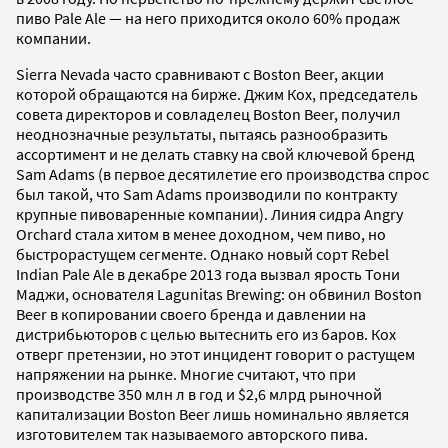
пиво Pale Ale — на него приходится около 60% продаж
компании.
Sierra Nevada часто сравнивают с Boston Beer, акции
которой обращаются на бирже. Джим Кох, председатель
совета директоров и совладелец Boston Beer, получил
неоднозначные результаты, пытаясь разнообразить
ассортимент и не делать ставку на свой ключевой бренд
Sam Adams (в первое десятилетие его производства спрос
был такой, что Sam Adams производили по контракту
крупные пивоваренные компании). Линия сидра Angry
Orchard стала хитом в менее доходном, чем пиво, но
быстрорастущем сегменте. Однако новый сорт Rebel
Indian Pale Ale в декабре 2013 года вызвал ярость Тони
Маджи, основателя Lagunitas Brewing: он обвинил Boston
Beer в копировании своего бренда и давлении на
дистрибьюторов с целью вытеснить его из баров. Кох
отверг претензии, но этот инцидент говорит о растущем
напряжении на рынке. Многие считают, что при
производстве 350 млн л в год и $2,6 млрд рыночной
капитализации Boston Beer лишь номинально является
изготовителем так называемого авторского пива.