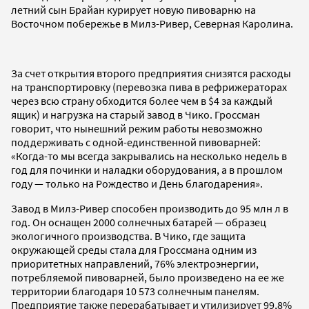
летний сын Брайан курирует новую пивоварню на
Восточном побережье в Милз-Ривер, Северная Каролина.
За счет открытия второго предприятия снизятся расходы
на транспортировку (перевозка пива в рефрижераторах
через всю страну обходится более чем в $4 за каждый
ящик) и нагрузка на старый завод в Чико. Гроссман
говорит, что нынешний режим работы невозможно
поддерживать с одной-единственной пивоварней:
«Когда-то мы всегда закрывались на несколько недель в
год для починки и наладки оборудования, а в прошлом
году — только на Рождество и День благодарения».
Завод в Милз-Ривер способен производить до 95 млн л в
год. Он оснащен 2000 солнечных батарей — образец
экологичного производства. В Чико, где защита
окружающей среды стала для Гроссмана одним из
приоритетных направлений, 76% электроэнергии,
потребляемой пивоварней, было произведено на ее же
территории благодаря 10 573 солнечным панелям.
Предприятие также перерабатывает и утилизирует 99,8%