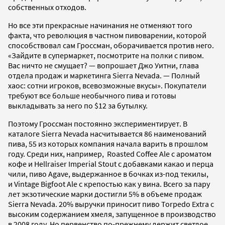
собственных отходов.
Но все эти прекрасные начинания не отменяют того
факта, что революция в частном пивоварении, которой
способствовал сам Гроссман, оборачивается против него.
«Зайдите в супермаркет, посмотрите на полки с пивом.
Вас ничто не смущает? — вопрошает Джо Уитни, глава
отдела продаж и маркетинга Sierra Nevada. — Полный
хаос: сотни игроков, всевозможные вкусы». Покупатели
требуют все больше необычного пива и готовы
выкладывать за него по $12 за бутылку.
Поэтому Гроссман постоянно экспериментирует. В
каталоге Sierra Nevada насчитывается 86 наименований
пива, 55 из которых компания начала варить в прошлом
году. Среди них, например, Roasted Coffee Ale с ароматом
кофе и Hellraiser Imperial Stout с добавками какао и перца
чили, пиво Agave, выдержанное в бочках из-под текилы,
и Vintage Bigfoot Ale с крепостью как у вина. Всего за пару
лет экзотические марки достигли 5% в объеме продаж
Sierra Nevada. 20% выручки приносит пиво Torpedo Extra с
высоким содержанием хмеля, запущенное в производство
в 2008 году. Но первенство по-прежнему держит светлое