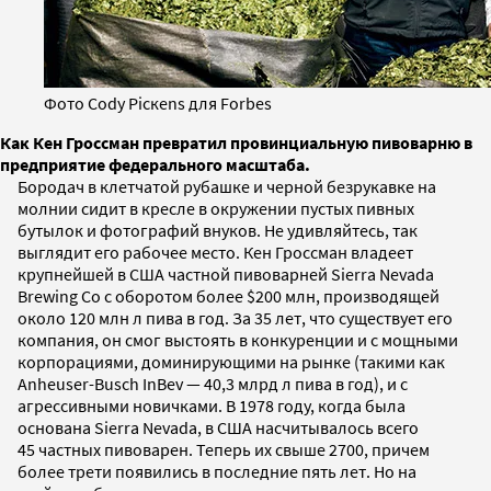
Фото Cody Рicкens для Forbes
Как Кен Гроссман превратил провинциальную пивоварню в
предприятие федерального масштаба.
Бородач в клетчатой рубашке и черной безрукавке на
молнии сидит в кресле в окружении пустых пивных
бутылок и фотографий внуков. Не удивляйтесь, так
выглядит его рабочее место. Кен Гроссман владеет
крупнейшей в США частной пивоварней Sierra Nevada
Brewing Co с оборотом более $200 млн, производящей
около 120 млн л пива в год. За 35 лет, что существует его
компания, он смог выстоять в конкуренции и с мощными
корпорациями, доминирующими на рынке (такими как
Anheuser-Busch InBev — 40,3 млрд л пива в год), и с
агрессивными новичками. В 1978 году, когда была
основана Sierra Nevada, в США насчитывалось всего
45 частных пивоварен. Теперь их свыше 2700, причем
более трети появились в последние пять лет. Но на