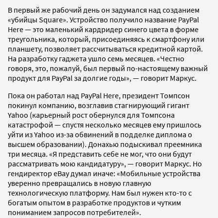
В первый же рабочий день он задумался над созданием
«убийцы Square». Устройство получило название PayPal
Here — это маленький кардридер синего цвета в форме
треугольника, который, присоединяясь к смартфону или
планшету, позволяет рассчитываться кредитной картой.
На разработку гаджета ушло семь месяцев. «Честно
говоря, это, пожалуй, был первый по-настоящему важный
продукт для PayPal за долгие годы», — говорит Маркус.
Пока он работал над PayPal Here, президент Томпсон
покинул компанию, возглавив стагнирующий гигант
Yahoo (карьерный рост обернулся для Томпсона
катастрофой — спустя несколько месяцев ему пришлось
уйти из Yahoo из-за обвинений в подделке диплома о
высшем образовании). Донахью подыскивал преемника
три месяца. «Я представить себе не мог, что они будут
рассматривать мою кандидатуру», — говорит Маркус. Но
гендиректор eBay думал иначе: «Мобильные устройства
уверенно превращались в новую главную
технологическую платформу. Нам был нужен кто-то с
богатым опытом в разработке продуктов и чутким
пониманием запросов потребителей».