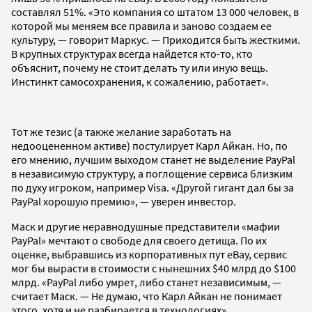
составлял 51%. «Это компания со штатом 13 000 человек, в
которой мы меняем все правила и заново создаем ее
культуру, — говорит Маркус. — Приходится быть жесткими.
В крупных структурах всегда найдется кто-то, кто
объяснит, почему не стоит делать ту или иную вещь.
Инстинкт самосохранения, к сожалению, работает».
Тот же тезис (а также желание заработать на
недооцененном активе) постулирует Карл Айкан. Но, по
его мнению, лучшим выходом станет не выделение PayPal
в независимую структуру, а поглощение сервиса близким
по духу игроком, например Visa. «Другой гигант дал бы за
PayPal хорошую премию», — уверен инвестор.
Маск и другие неравнодушные представители «мафии
PayPal» мечтают о свободе для своего детища. По их
оценке, выбравшись из корпоративных пут eBay, сервис
мог бы вырасти в стоимости с нынешних $40 млрд до $100
млрд. «PayPal либо умрет, либо станет независимым, —
считает Маск. — Не думаю, что Карл Айкан не понимает
этого, хотя и не разбирается в технологиях».