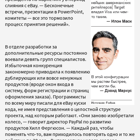
слияния с eBay. — Бесконечные
встречи, презентации в PowerPoint,
комитеты — все это тормозило
процесс принятия решений».
В отделе разработки за
дополнительные ресурсы постоянно
воевали девять групп специалистов.
Избыточная конкуренция
закономерно приводила к появлению
дублирующих или вовсе ненужных
продуктов (вроде окон входа в
систему, форм регистрации и страниц
оформления заказа). Программисты
по всему миру писали для eBay куски
кода, не имея представления о целостной структуре
проекта, над которым работают. «Они заново изобретали
колесо, — говорит директор PayPal по развитию
продуктов Хилл Фергюсон. — Каждый раз, чтобы
поменять что-то, вам приходилось повторять одно и то же