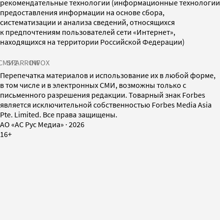
рекомендательные технологии (информационные технологии
предоставления информации на основе сбора,
систематизации и анализа сведений, относящихся
к предпочтениям пользователей сети «Интернет»,
находящихся на территории Российской Федерации)
СМИ2
SPARROW
INFOX
Перепечатка материалов и использование их в любой форме,
в том числе и в электронных СМИ, возможны только с
письменного разрешения редакции. Товарный знак Forbes
является исключительной собственностью Forbes Media Asia
Pte. Limited. Все права защищены.
AO «АС Рус Медиа»
·
2026
16+