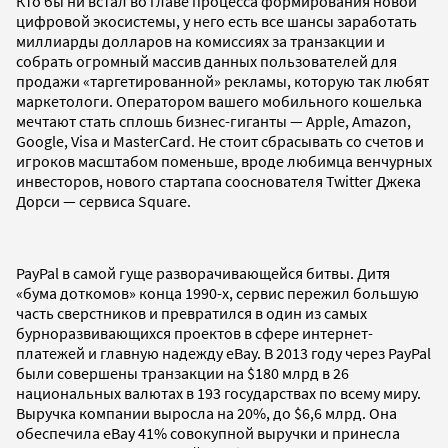
Кто бы ни встал во главе процесса формирования новой
цифровой экосистемы, у него есть все шансы заработать
миллиарды долларов на комиссиях за транзакции и
собрать огромный массив данных пользователей для
продажи «таргетированной» рекламы, которую так любят
маркетологи. Оператором вашего мобильного кошелька
мечтают стать сплошь бизнес-гиганты — Apple, Amazon,
Google, Visa и MasterCard. Не стоит сбрасывать со счетов и
игроков масштабом поменьше, вроде любимца венчурных
инвесторов, нового стартапа сооснователя Twitter Джека
Дорси — сервиса Square.
PayPal в самой гуще разворачивающейся битвы. Дитя
«бума доткомов» конца 1990-х, сервис пережил большую
часть сверстников и превратился в один из самых
бурноразвивающихся проектов в сфере интернет-
платежей и главную надежду eBay. В 2013 году через PayPal
были совершены транзакции на $180 млрд в 26
национальных валютах в 193 государствах по всему миру.
Выручка компании выросла на 20%, до $6,6 млрд. Она
обеспечила eBay 41% совокупной выручки и принесла