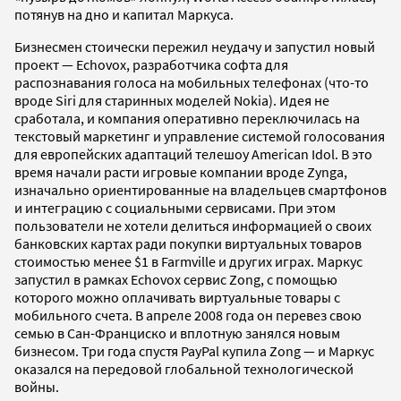
потянув на дно и капитал Маркуса.
Бизнесмен стоически пережил неудачу и запустил новый
проект — Echovox, разработчика софта для
распознавания голоса на мобильных телефонах (что-то
вроде Siri для старинных моделей Nokia). Идея не
сработала, и компания оперативно переключилась на
текстовый маркетинг и управление системой голосования
для европейских адаптаций телешоу American Idol. В это
время начали расти игровые компании вроде Zynga,
изначально ориентированные на владельцев смартфонов
и интеграцию с социальными сервисами. При этом
пользователи не хотели делиться информацией о своих
банковских картах ради покупки виртуальных товаров
стоимостью менее $1 в Farmville и других играх. Маркус
запустил в рамках Echovox сервис Zong, с помощью
которого можно оплачивать виртуальные товары с
мобильного счета. В апреле 2008 года он перевез свою
семью в Сан-Франциско и вплотную занялся новым
бизнесом. Три года спустя PayPal купила Zong — и Маркус
оказался на передовой глобальной технологической
войны.