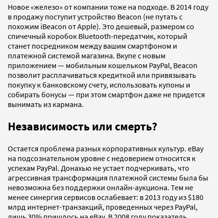
Новое «железо» от компании тоже на подходе. В 2014 году
в продажу поступит устройство Beacon (не путать с
похожим iBeacon от Apple). Это дешевый, размером со
спичечный коробок Bluetooth-передатчик, который
станет посредником между вашим смартфоном и
платежной системой магазина. Вкупе с новым
приложением — мобильным кошельком PayPal, Beacon
позволит расплачиваться кредиткой или привязывать
покупку к банковскому счету, использовать купоны и
собирать бонусы — при этом смартфон даже не придется
вынимать из кармана.
Независимость или смерть?
Остается проблема разных корпоративных культур. eBay
на подсознательном уровне с недоверием относится к
успехам PayPal. Донахью не устает подчеркивать, что
агрессивная трансформация платежной системы была бы
невозможна без поддержки онлайн-аукциона. Тем не
менее синергия сервисов ослабевает: в 2013 году из $180
млрд интернет-транзакций, проведенных через PayPal,
лишь 30% пришлось на eBay. В 2008 году показатель