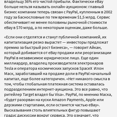
владельцу 36% его чистой прибыли. Фактически eBay
больше нельзя называть онлайн-аукционом: главный
бизнес компании теперь связан с PayPal, купленным в 2002
году за баснословные по тем временам $1,5 млрд. Сервис
обеспечивает не менее половины рыночной стоимости
eBay в $70 млрд, а по некоторым оценкам, даже больше.
«Если они отделятся и станут публичной компанией, их
капитализация резко вырастет — инвесторы предложат
премию за быстрый рост бизнеса», — говорит Айкан,
который добивается от eBay продажи или реорганизации
PayPal в независимое юридическое лицо. Еще один
миллиардер, владелец производителя электрокаров
Tesla и оператора космических запусков SpaceX Илон
Маск, заработавший на продаже доли в PayPal начальный
капитал, еще более категоричен. «Нет никакого смысла в
том, чтобы глобальная платежная система оставалась
подразделением интернет-аукциона. Это все равно, что
ритейлер Target владел бы Visa». PayPal, по мнению Маска,
«будет разорван на куски Amazon Payments, Apple или
дерзкими стартапами, если останется частью eBay».
Высказывания столь влиятельных фигур повышают
градус дискуссии вокруг сервиса. Это означает, что