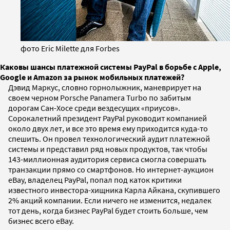
фото Еric Мilette для Forbes
Каковы шансы платежной системы PayPal в борьбе с Apple,
Google и Amazon за рынок мобильных платежей?
Дэвид Маркус, словно горнолыжник, маневрирует на
своем черном Porsche Panamera Turbo по забитым
дорогам Сан-Хосе среди вездесущих «приусов».
Сорокалетний президент PayPal руководит компанией
около двух лет, и все это время ему приходится куда-то
спешить. Он провел технологический аудит платежной
системы и представил ряд новых продуктов, так чтобы
143-миллионная аудитория сервиса смогла совершать
транзакции прямо со смартфонов. Но интернет-аукцион
eBay, владелец PayPal, попал под каток критики
известного инвестора-хищника Карла Айкана, скупившего
2% акций компании. Если ничего не изменится, недалек
тот день, когда бизнес PayPal будет стоить больше, чем
бизнес всего eBay.