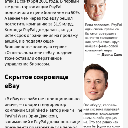
атак 11 сентября 2001 года. В первый
же день торгов акции PayPal
подскочили в цене более чем на 50%.
А менее чем через год eBay решил
поглотить компанию за $1,5 млрд.
Команда PayPal дождалась, когда
истек срок ограничения на продажу
акций, и в подавляющем
большинстве покинула сервис.
«Отцы-основатели» eBay позднее
тоже оставили оперативное
управление бизнесом.
Скрытое сокровище
eBay
«В eBay все работает принципиально
иначе, — говорит гендиректор
компании Caplinked и автор книги The
PayPal Wars Эрик Джексон,
занимавший в PayPal должность вице-
президента по маркетингу в период