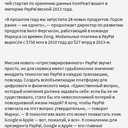
чей стартап по хранению данных IronPearl вошел в
империю PayPal весной 2013 года.
«В прошлом году мы запустили 28 новых продуктов. Годом
ранее — ни одного», — продолжает директор по развитию
продуктов Хилл Фергюсон, работающий в команде
Маркуса со времен Zong. Мобильные платежи в PayPal
выросли с $750 млн в 2010 году до $27 млрд в 2013-м.
Миссия нового «отреставрированного» PayPal звучит
просто, но для сервиса имеет судьбоносное значение:
внедрить технологию PayPal в каждую транзакцию,
повсюду. Создать всеобъемлющую платформу для
цифрового и физического мира. «Единственный вопрос,
который компания должна задавать себе: если бы ее не
существовало, стало бы это невосполнимой потерей в
повседневной жизни людей? Я хочу, чтобы PayPal
отвечала на этот вопрос утвердительно, — говорит
Маркус. — В технологиях мало кто может похвастать этим.
Google и Apple — вот, пожалуй, и все». К сожалению для
президента PayPal, Google и Apple — его главные