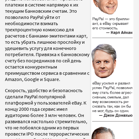
платежи в системе напрямую к их
текущим банковским счетам. Это
позволило PayPal уйти от
необходимости взимать
трехпроцентную комиссию для
расчетов с банками-эмитентами карт,
то есть убрать лишнюю прослойку и
удешевить услугу для конечного
потребителя. Привязка к банковскому
счету без посредников по сей день
остается конкурентным
преимуществом сервиса в сравнении с
Amazon, Google и Square.
Скорость, удобство и безопасность
сделали PayPal популярной
платформой у пользователей eBay. К
концу 2000 года сервис имел
аудиторию более 3 млн человек. Он
развивался настолько стремительно,
что не побоялся одним из первых
провести IPO после террористических