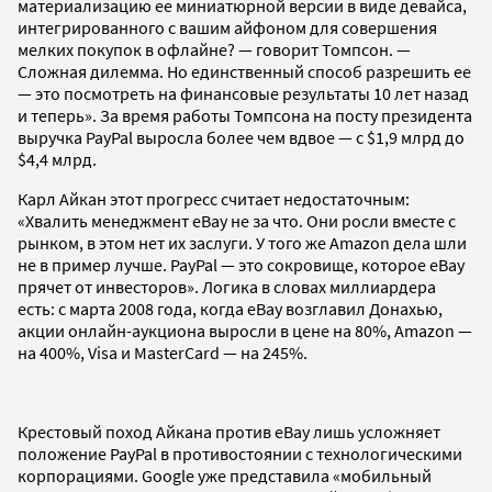
материализацию ее миниатюрной версии в виде девайса,
интегрированного с вашим айфоном для совершения
мелких покупок в офлайне? — говорит Томпсон. —
Сложная дилемма. Но единственный способ разрешить ее
— это посмотреть на финансовые результаты 10 лет назад
и теперь». За время работы Томпсона на посту президента
выручка PayPal выросла более чем вдвое — с $1,9 млрд до
$4,4 млрд.
Карл Айкан этот прогресс считает недостаточным:
«Хвалить менеджмент eBay не за что. Они росли вместе с
рынком, в этом нет их заслуги. У того же Amazon дела шли
не в пример лучше. PayPal — это сокровище, которое eBay
прячет от инвесторов». Логика в словах миллиардера
есть: с марта 2008 года, когда eBay возглавил Донахью,
акции онлайн-аукциона выросли в цене на 80%, Amazon —
на 400%, Visa и MasterCard — на 245%.
Крестовый поход Айкана против eBay лишь усложняет
положение PayPal в противостоянии с технологическими
корпорациями. Google уже представила «мобильный