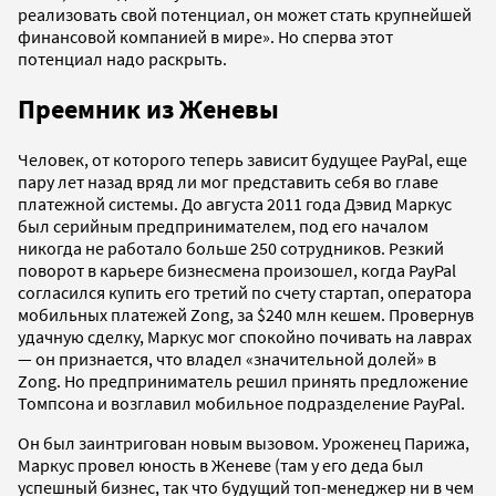
реализовать свой потенциал, он может стать крупнейшей
финансовой компанией в мире». Но сперва этот
потенциал надо раскрыть.
Преемник из Женевы
Человек, от которого теперь зависит будущее PayPal, еще
пару лет назад вряд ли мог представить себя во главе
платежной системы. До августа 2011 года Дэвид Маркус
был серийным предпринимателем, под его началом
никогда не работало больше 250 сотрудников. Резкий
поворот в карьере бизнесмена произошел, когда PayPal
согласился купить его третий по счету стартап, оператора
мобильных платежей Zong, за $240 млн кешем. Провернув
удачную сделку, Маркус мог спокойно почивать на лаврах
— он признается, что владел «значительной долей» в
Zong. Но предприниматель решил принять предложение
Томпсона и возглавил мобильное подразделение PayPal.
Он был заинтригован новым вызовом. Уроженец Парижа,
Маркус провел юность в Женеве (там у его деда был
успешный бизнес, так что будущий топ-менеджер ни в чем