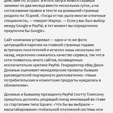
действие по 30 раз». В итоге запуск нового сервера
занимал по два месяца вместо нескольких суток, а на
согласование правок в тексте на домашней странице
уходило по 70 дней. «Тогда от нас ушли многие отличные
специалисты, — говорит Маркус. — Если у вас был выбор
между Google и PayPal, в тот момент вы определенно
предпочли бы Google».
Сайт компании устаревал — одно и то же фото
целующейся парочки на главной странице годами
встречало посетителей и исчезло лишь несколько лет
назад, неуклонно снижалось качество сервиса, так что в
сети появилось много сайтов, посвященных
исключительно критике PayPal. Гендиректор eBay Джон
Донахью оценивает менеджерские провалы бывших
руководителей подчеркнуто дипломатично: «Наши
потребительские и клиентские продукты нуждались в
обновлении».
Донахью и бывшему президенту PayPal Скотту Томпсону
пришлось догонять уходящий поезд инноваций во главе
со стартапами типа Square. «Что бы вы выбрали —
масштабирование глобальной платежной системы или