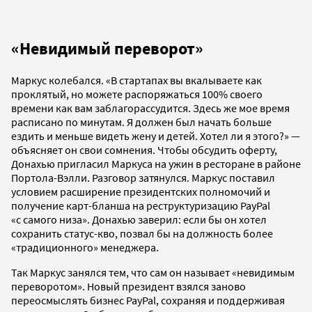
«Невидимый переворот»
Маркус колебался. «В стартапах вы вкалываете как
проклятый, но можете распоряжаться 100% своего
времени как вам заблагорассудится. Здесь же мое время
расписано по минутам. Я должен был начать больше
ездить и меньше видеть жену и детей. Хотел ли я этого?» —
объясняет он свои сомнения. Чтобы обсудить оферту,
Донахью пригласил Маркуса на ужин в ресторане в районе
Портола-Вэлли. Разговор затянулся. Маркус поставил
условием расширение президентских полномочий и
получение карт-бланша на реструктуризацию PayPal
«с самого низа». Донахью заверил: если бы он хотел
сохранить статус-кво, позвал бы на должность более
«традиционного» менеджера.
Так Маркус занялся тем, что сам он называет «невидимым
переворотом». Новый президент взялся заново
переосмыслять бизнес PayPal, сохраняя и поддерживая