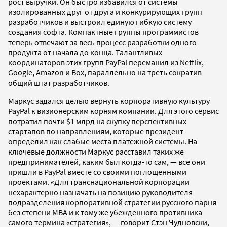
рост выручки. Он быстро избавился от системы
изолированных друг от друга и конкурирующих групп
разработчиков и выстроил единую гибкую систему
создания софта. Компактные группы программистов
теперь отвечают за весь процесс разработки одного
продукта от начала до конца. Талантливых
координаторов этих групп PayPal переманил из Netflix,
Google, Amazon и Box, параллельно на треть сократив
общий штат разработчиков.
Маркус задался целью вернуть корпоративную культуру
PayPal к визионерским корням компании. Для этого сервис
потратил почти $1 млрд на скупку перспективных
стартапов по направлениям, которые президент
определил как слабые места платежной системы. На
ключевые должности Маркус расставил таких же
предпринимателей, каким был когда-то сам, — все они
пришли в PayPal вместе со своими поглощенными
проектами. «Для транснациональной корпорации
нехарактерно назначать на позицию руководителя
подразделения корпоративной стратегии русского парня
без степени MBA и к тому же убежденного противника
самого термина «стратегия», — говорит Стэн Чудновски,