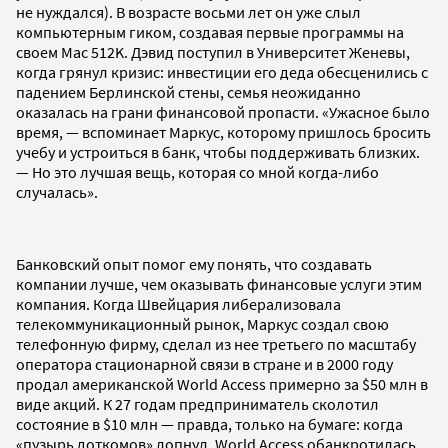
не нуждался). В возрасте восьми лет он уже слыл
компьютерным гиком, создавая первые программы на
своем Mac 512K. Дэвид поступил в Университет Женевы,
когда грянул кризис: инвестиции его деда обесценились с
падением Берлинской стены, семья неожиданно
оказалась на грани финансовой пропасти. «Ужасное было
время, — вспоминает Маркус, которому пришлось бросить
учебу и устроиться в банк, чтобы поддерживать близких.
— Но это лучшая вещь, которая со мной когда-либо
случалась».
Банковский опыт помог ему понять, что создавать
компании лучше, чем оказывать финансовые услуги этим
компания. Когда Швейцария либерализовала
телекоммуникационный рынок, Маркус создал свою
телефонную фирму, сделал из нее третьего по масштабу
оператора стационарной связи в стране и в 2000 году
продал американской World Access примерно за $50 млн в
виде акций. К 27 годам предприниматель сколотил
состояние в $10 млн — правда, только на бумаге: когда
«пузырь доткомов» лопнул, World Access обанкротилась,