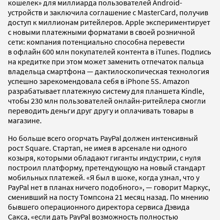
кошелек» для миллиарда пользователей Android-
устройств и заключила соглашение с MasterCard, получив
доступ к миллионам ритейлеров. Apple экспериментирует
с новыми платежными форматами в своей розничной
сети: компания потенциально способна перевести
в офлайн 600 млн покупателей контента в iTunes. Подпись
на кредитке при этом может заменить отпечаток пальца
владельца смартфона — дактилоскопическая технология
успешно зарекомендовала себя в iPhone 5S. Amazon
разрабатывает платежную систему для планшета Kindle,
чтобы 230 млн пользователей онлайн-ритейлера смогли
переводить деньги друг другу и оплачивать товары в
магазине.
Но больше всего огорчать PayPal должен интенсивный
рост Square. Стартап, не имея в арсенале ни одного
козыря, которыми обладают гиганты индустрии, с нуля
построил платформу, претендующую на новый стандарт
мобильных платежей. «Я был в шоке, когда узнал, что у
PayPal нет в планах ничего подобного», — говорит Маркус,
сменивший на посту Томпсона 21 месяц назад. По мнению
бывшего операционного директора сервиса Дэвида
Сакса, «если дать PayPal возможность полностью