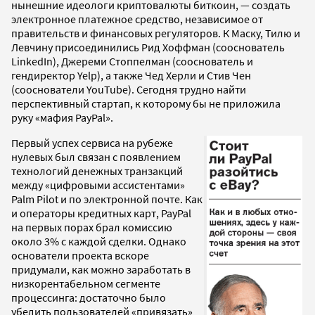
нынешние идеологи криптовалюты биткоин, — создать
электронное платежное средство, независимое от
правительств и финансовых регуляторов. К Маску, Тилю и
Левчину присоединились Рид Хоффман (сооснователь
LinkedIn), Джереми Стоппелман (сооснователь и
гендиректор Yelp), а также Чед Херли и Стив Чен
(сооснователи YouTube). Сегодня трудно найти
перспективный стартап, к которому бы не приложила
руку «мафия PayPal».
Первый успех сервиса на рубеже
нулевых был связан с появлением
технологий денежных транзакций
между «цифровыми ассистентами»
Palm Pilot и по электронной почте. Как
и операторы кредитных карт, PayPal
на первых порах брал комиссию
около 3% с каждой сделки. Однако
основатели проекта вскоре
придумали, как можно заработать в
низкорентабельном сегменте
процессинга: достаточно было
убедить пользователей «привязать»