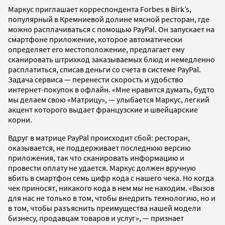
Маркус приглашает корреспондента Forbes в Birk’s,
популярный в Кремниевой долине мясной ресторан, где
можно расплачиваться с помощью PayPal. Он запускает на
смартфоне приложение, которое автоматически
определяет его местоположение, предлагает ему
сканировать штрихкод заказываемых блюд и немедленно
расплатиться, списав деньги со счета в системе PayPal.
Задача сервиса — перенести скорость и удобство
интернет-покупок в офлайн. «Мне нравится думать, будто
мы делаем свою «Матрицу», — улыбается Маркус, легкий
акцент которого выдает французские и швейцарские
корни.
Вдруг в матрице PayPal происходит сбой: ресторан,
оказывается, не поддерживает последнюю версию
приложения, так что сканировать информацию и
провести оплату не удается. Маркус должен вручную
вбить в смартфон семь цифр кода с нашего чека. Но когда
чек приносят, никакого кода в нем мы не находим. «Вызов
для нас не только в том, чтобы внедрить технологию, но и
в том, чтобы разъяснить преимущества нашей модели
бизнесу, продавцам товаров и услуг», — признает