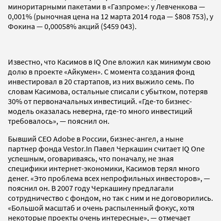
миноритарными пакетами в «Газпроме»: у Левченкова —
0,001% (рыночная цена на 12 марта 2014 года — $808 753), у
Фокина — 0,00058% акций ($459 043).
Известно, что Касимов в IQ One вложил как минимум свою
долю в проекте «Айкумен». С момента создания фонд
инвестировал в 20 стартапов, из них выжило семь. По
словам Касимова, остальные списали с убытком, потеряв
30% от первоначальных инвестиций. «Где-то бизнес-
модель оказалась неверна, где-то много инвестиций
требовалось», — пояснил он.
Бывший СЕО Adobe в России, бизнес-ангел, а ныне
партнер фонда Vestor.In Павел Черкашин считает IQ One
успешным, оговариваясь, что поначалу, не зная
специфики интернет-экономики, Касимов терял много
денег. «Это проблема всех непрофильных инвесторов», —
пояснил он. В 2007 году Черкашину предлагали
сотрудничество с фондом, но так с ним и не договорились.
«Большой масштаб и очень распыленный фокус, хотя
некоторые проекты очень интересные», — отмечает