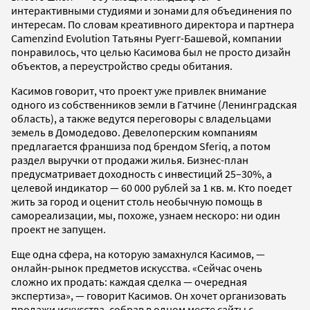
интерактивными студиями и зонами для объединения по
интересам. По словам креативного директора и партнера
Camenzind Evolution Татьяны Руегг-Башевой, компании
понравилось, что целью Касимова был не просто дизайн
объектов, а переустройство среды обитания.
Касимов говорит, что проект уже привлек внимание
одного из собственников земли в Гатчине (Ленинградская
область), а также ведутся переговоры с владельцами
земель в Домодедово. Девелоперским компаниям
предлагается франшиза под брендом Sferiq, а потом
раздел выручки от продажи жилья. Бизнес-план
предусматривает доходность с инвестиций 25–30%, а
целевой индикатор — 60 000 рублей за 1 кв. м. Кто поедет
жить за город и оценит столь необычную помощь в
самореализации, мы, похоже, узнаем нескоро: ни один
проект не запущен.
Еще одна сфера, на которую замахнулся Касимов, —
онлайн-рынок предметов искусства. «Сейчас очень
сложно их продать: каждая сделка — очередная
экспертиза», — говорит Касимов. Он хочет организовать
продажи искусства, собрав в одном месте сайты с