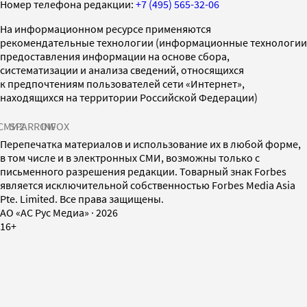
Номер телефона редакции:
+7 (495) 565-32-06
На информационном ресурсе применяются
рекомендательные технологии (информационные технологии
предоставления информации на основе сбора,
систематизации и анализа сведений, относящихся
к предпочтениям пользователей сети «Интернет»,
находящихся на территории Российской Федерации)
СМИ2
SPARROW
INFOX
Перепечатка материалов и использование их в любой форме,
в том числе и в электронных СМИ, возможны только с
письменного разрешения редакции. Товарный знак Forbes
является исключительной собственностью Forbes Media Asia
Pte. Limited. Все права защищены.
AO «АС Рус Медиа»
·
2026
16+