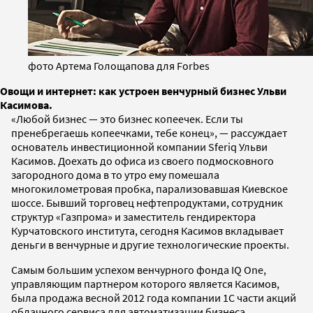
фото Артема Голощапова для Forbes
Овощи и интернет: как устроен венчурный бизнес Ульви
Касимова.
«Любой бизнес — это бизнес копеечек. Если ты
пренебрегаешь копеечками, тебе конец», — рассуждает
основатель инвестиционной компании Sferiq Ульви
Касимов. Доехать до офиса из своего подмосковного
загородного дома в то утро ему помешала
многокилометровая пробка, парализовавшая Киевское
шоссе. Бывший торговец нефтепродуктами, сотрудник
структур «Газпрома» и заместитель гендиректора
Курчатовского института, сегодня Касимов вкладывает
деньги в венчурные и другие технологические проекты.
Самым большим успехом венчурного фонда IQ One,
управляющим партнером которого является Касимов,
была продажа весной 2012 года компании 1С части акций
облачного сервиса для автоматизации бизнеса