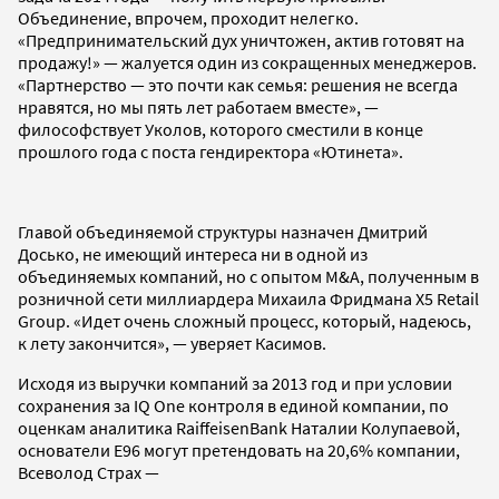
Объединение, впрочем, проходит нелегко.
«Предпринимательский дух уничтожен, актив готовят на
продажу!» — жалуется один из сокращенных менеджеров.
«Партнерство — это почти как семья: решения не всегда
нравятся, но мы пять лет работаем вместе», —
философствует Уколов, которого сместили в конце
прошлого года с поста гендиректора «Ютинета».
Главой объединяемой структуры назначен Дмитрий
Досько, не имеющий интереса ни в одной из
объединяемых компаний, но с опытом M&A, полученным в
розничной сети миллиардера Михаила Фридмана X5 Retail
Group. «Идет очень сложный процесс, который, надеюсь,
к лету закончится», — уверяет Касимов.
Исходя из выручки компаний за 2013 год и при условии
сохранения за IQ One контроля в единой компании, по
оценкам аналитика RaiffeisenBank Наталии Колупаевой,
основатели Е96 могут претендовать на 20,6% компании,
Всеволод Страх —