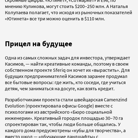
скромные цифры: «Ютинет», «Сотмаркет» и Е96, по
мнению Куликова, могут стоить $200–250 млн. А Наталья
Колупаева полагает, что исходя из рыночных показателей
«Ютинета» все три можно оценить в $110 млн.
Прицел на будущее
Одна из самых сложных задач для инвестора, утверждает
Касимов, — найти креативные команды, поэтому в своем
собственном проекте Sferiq он хочет их «вырастить». Для
будущих предпринимателей Касимов заранее продумал
все бытовые вопросы: где жить, кто соседи, где учиться
детям, чем заниматься на досуге, как взять кредит.
Разработчиками проекта стали швейцарская Camenzind
Evolution (проектировала офисы Google) вместе с
психологами из австрийского «Бюро социальной
инженерии». Креативный городок площадью 30–70 га
спроектирован так, чтобы люди больше общались. У
каждого дома предусмотрены «кубы для творчества», а
вместо школ — «обучающие ландшафты» с