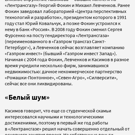
«Лентрансгазу» Георгий Фокин и Михаил Левченков. Ранее
Фокин заведовал лабораторией «Центра перспективных
технологий и разработок», президентом которого в 1991
году стал Юрий Ковальчук, а позже Фокин устроился к
нему в банк «Россия». В 2008 году Фокин сменил Сергея
Фурсенко на посту гендиректора «Лентрансгаза»
(переименованного в «Газпром трансгаз Санкт-
Петербург»), а Левченков сейчас возглавляет компанию
«Газпром инвест» (бывший «Газпром инвест Запад»).
Начиная с 2004 года Фокин, Левченков и Касимов в разное
время учредили несколько фирм, занимавшихся
недвижимостью: дачное некоммерческое партнерство
«Ромашки-Понтонное», «Севен-Агро», «Силверсити»,
сейчас все они ликвидированы.
«Белый шум»
Касимов говорит, что еще со студенческой скамьи
интересовался научными и технологическими
достижениями, поэтому в первый же год работы
в «Лентрансгазе» решил начать совершенно отдельный от
основного занятия проект. На собственные деньги