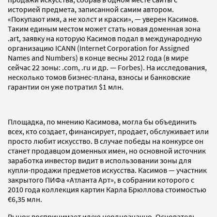
историей предмета, записанной самим автором.
«Покупают имя, а не холст и краски», — уверен Касимов.
Таким единым местом может стать новая доменная зона
.art, заявку на которую Касимов подал в международную
организацию ICANN (Internet Corporation for Assigned
Names and Numbers) в конце весны 2012 года (в мире
сейчас 22 зоны: .com, .ru и др. — Forbes). На исследования,
несколько томов бизнес-плана, взносы и банковские
гарантии он уже потратил $1 млн.
Площадка, по мнению Касимова, могла бы объединить
всех, кто создает, финансирует, продает, обслуживает или
просто любит искусство. В случае победы на конкурсе он
станет продавцом доменных имен, но основной источник
заработка инвестор видит в использовании зоны для
купли-продажи предметов искусства. Касимов — участник
закрытого ПИФа «Атланта Арт», в собрании которого с
2010 года коллекция картин Карла Брюллова стоимостью
€6,35 млн.
Рынок воспринимает идею неоднозначно. Основатель