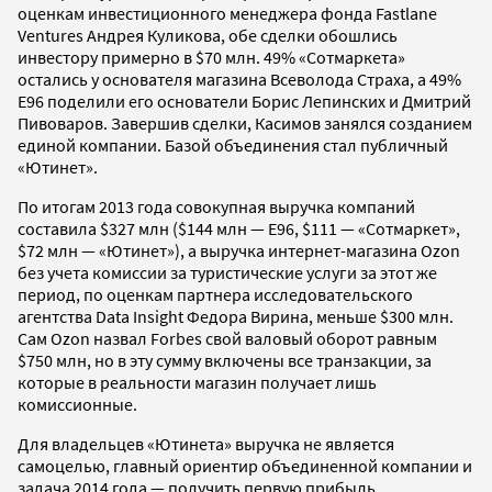
оценкам инвестиционного менеджера фонда Fastlane
Ventures Андрея Куликова, обе сделки обошлись
инвестору примерно в $70 млн. 49% «Сотмаркета»
остались у основателя магазина Всеволода Страха, а 49%
E96 поделили его основатели Борис Лепинских и Дмитрий
Пивоваров. Завершив сделки, Касимов занялся созданием
единой компании. Базой объединения стал публичный
«Ютинет».
По итогам 2013 года совокупная выручка компаний
составила $327 млн ($144 млн — E96, $111 — «Сотмаркет»,
$72 млн — «Ютинет»), а выручка интернет-магазина Ozon
без учета комиссии за туристические услуги за этот же
период, по оценкам партнера исследовательского
агентства Data Insight Федора Вирина, меньше $300 млн.
Сам Ozon назвал Forbes свой валовый оборот равным
$750 млн, но в эту сумму включены все транзакции, за
которые в реальности магазин получает лишь
комиссионные.
Для владельцев «Ютинета» выручка не является
самоцелью, главный ориентир объединенной компании и
задача 2014 года — получить первую прибыль.