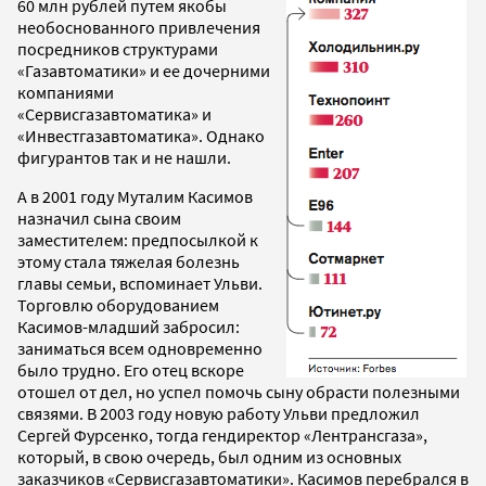
60 млн рублей путем якобы
необоснованного привлечения
посредников структурами
«Газавтоматики» и ее дочерними
компаниями
«Сервисгазавтоматика» и
«Инвестгазавтоматика». Однако
фигурантов так и не нашли.
А в 2001 году Муталим Касимов
назначил сына своим
заместителем: предпосылкой к
этому стала тяжелая болезнь
главы семьи, вспоминает Ульви.
Торговлю оборудованием
Касимов-младший забросил:
заниматься всем одновременно
было трудно. Его отец вскоре
отошел от дел, но успел помочь сыну обрасти полезными
связями. В 2003 году новую работу Ульви предложил
Сергей Фурсенко, тогда гендиректор «Лентрансгаза»,
который, в свою очередь, был одним из основных
заказчиков «Сервисгазавтоматики». Касимов перебрался в