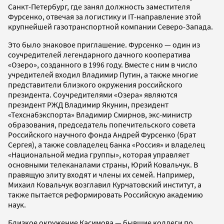
Санкт-Петербург, где занял должность заместителя
Фурсенко, отвечая за логистику и IT-направление этой
крупнейшей газотранспортной компании Северо-Запада.
Это было знаковое приглашение. Фурсенко — один из
соучредителей легендарного дачного кооператива
«Озеро», созданного в 1996 году. Вместе с ним в число
учредителей входил Владимир Путин, а также многие
представители близкого окружения российского
президента. Соучредителями «Озера» являются
президент РЖД Владимир Якунин, президент
«Техснабэкспорта» Владимир Смирнов, экс-министр
образования, председатель попечительского совета
Российского научного фонда Андрей Фурсенко (брат
Сергея), а также совладелец банка «Россия» и владелец
«Национальной медиа группы», которая управляет
основными телеканалами страны, Юрий Ковальчук. В
правящую элиту входят и члены их семей. Например,
Михаил Ковальчук возглавил Курчатовский институт, а
также пытается реформировать Российскую академию
наук.
Близкое окружение Касимова — бывшие коллеги по