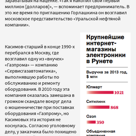
зарабатывая на наценке. «Так я накопил свой первый
миллион [долларов]», — вспоминает предприниматель. В
это же время по приглашению Горлашкина он возглавил
московское представительство «Уральской нефтяной
компании».
Касимов-старший в конце 1990-х
перебрался в Москву, где
возглавил одну из «внучек»
«Газпрома» — компанию
«Сервисгазавтоматика»,
выполнявшую работы по
обслуживанию и ремонту
оборудования. В 2010 году эта
компания оказалась замешана в
громком скандале вокруг дела
о мошенничестве при поставках
оборудования «Газпрому», но
Касимовых эта история не
коснулась. Согласно уголовному
делу, у заказчика было похищено