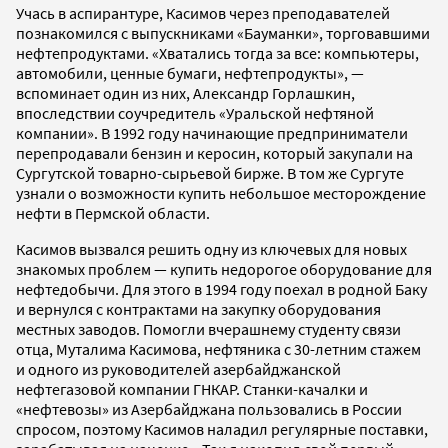
Учась в аспирантуре, Касимов через преподавателей
познакомился с выпускниками «Бауманки», торговавшими
нефтепродуктами. «Хватались тогда за все: компьютеры,
автомобили, ценные бумаги, нефтепродукты», —
вспоминает один из них, Александр Горлашкин,
впоследствии соучредитель «Уральской нефтяной
компании». В 1992 году начинающие предприниматели
перепродавали бензин и керосин, который закупали на
Сургутской товарно-сырьевой бирже. В том же Сургуте
узнали о возможности купить небольшое месторождение
нефти в Пермской области.
Касимов вызвался решить одну из ключевых для новых
знакомых проблем — купить недорогое оборудование для
нефтедобычи. Для этого в 1994 году поехал в родной Баку
и вернулся с контрактами на закупку оборудования
местных заводов. Помогли вчерашнему студенту связи
отца, Муталима Касимова, нефтяника с 30-летним стажем
и одного из руководителей азербайджанской
нефтегазовой компании ГНКАР. Станки-качалки и
«нефтевозы» из Азербайджана пользовались в России
спросом, поэтому Касимов наладил регулярные поставки,