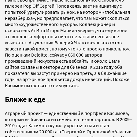
галереи Pop Off Сергей Попов связывает инициативу с
попыткой урегулировать рынок, на котором «глобальная
неразбериха», но предполагает, что там может скопиться
много «художественного мусора». Коллекционер и
основатель Art4.ru Игорь Маркин уверяет, что ему в зоне
.ru вполне комфортно и ничто не заставит его из нее
«выехать». А художник Валерий Чтак сказал, что готов
завести такой домен, потому что «это просто прикольно».
По оценкам Deloitte, сейчас у 660 000 авторов
произведений искусства есть вебсайты и около 1 млн
сайтов созданы в секторе для бизнеса. К 2015 году оба
показателя вырастут примерно на треть, а в ближайшие
годы на арт-рынок прольется дождь инвестиций. Похоже,
Касимов пытается его не упустить.
Ближе к еде
Аграрный проект — единственный в портфеле Касимова,
который выбивается из семейства техностартапов. В 2009–
2010 годах Касимов скупил у крестьян паи и стал
собственником 20 000 га в Тверской и Орловской областях.