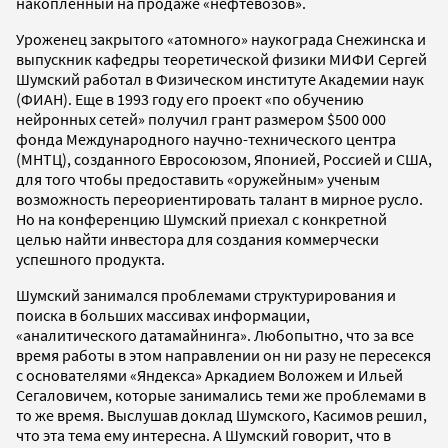
накопленный на продаже «нефтевозов».
Уроженец закрытого «атомного» наукограда Снежинска и
выпускник кафедры теоретической физики МИФИ Сергей
Шумский работал в Физическом институте Академии наук
(ФИАН). Еще в 1993 году его проект «по обучению
нейронных сетей» получил грант размером $500 000
фонда Международного научно-технического центра
(МНТЦ), созданного Евросоюзом, Японией, Россией и США,
для того чтобы предоставить «оружейным» ученым
возможность переориентировать талант в мирное русло.
Но на конференцию Шумский приехал с конкретной
целью найти инвестора для создания коммерчески
успешного продукта.
Шумский занимался проблемами структурирования и
поиска в больших массивах информации,
«аналитического датамайнинга». Любопытно, что за все
время работы в этом направлении он ни разу не пересекся
с основателями «Яндекса» Аркадием Воложем и Ильей
Сегаловичем, которые занимались теми же проблемами в
то же время. Выслушав доклад Шумского, Касимов решил,
что эта тема ему интересна. А Шумский говорит, что в