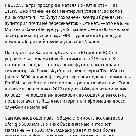
на 15,9%, а три предпринимателя из «Ютинета» — на
11,3%. В компании не комментируют условия, а Уколов
лишь отметил, что будут сохранены все три бренда. Их
аудитория почти не пересекается: «Ютинет» — это на 83%
Москва и Санкт-Петербург, «Сотмаркет» — это 85% мелкой
электроники в регионах, а E96 — уральский бренд для
крупногабаритной техники, пояснил Уколов.
По подсчетам Касимова, без учета «Ютинета» IQ One
управляет активами общей стоимостью $150 млн. В
портфеле фонда — трехмерный футбольный онлайн-
симулятор «Фабрика Футбола», видеокурсы TeachVideo
(около 5000 роликов), «аудиожурнал и подкаст-терминал»
PodFM, разработчик систем электронного обучения iTrain,
а также выделенная в 2012 году из «Айкумена» компания
IQ Buzz — упрощенный поисковик по социальным сетям,
предназначенный для мониторинга информации пресс-
службами компаний.
Сам Касимов оценивает общую стоимость всех активов
Sferiq в $500 млн, из них объединяемые интернет-
магазины — в $300 млн. Однако у аналитиков более