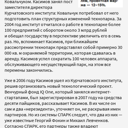
Ковальчуком. Касимов занял пост
заместителя директора
Курчатовского института: Ковальчук потребовал от него
подготовить план структурных изменений технопарка. За
2004 год институт отчитался о работе в технопарке более
100 предприятий с оборотом около 3 млрд рублей
и обещал государству в перспективе увеличить его в семь
раз. Но, вспоминает Касимов, при ближайшем
рассмотрении технопарк представлял собой примерно 30
000 кв. м охраняемой территории, которая сдавалась в
аренду. Касимов успел сократить 100 человек аппарата,
обслуживающего несуществующий парк, на этом все
перемены закончились.
Уже в 2006 году Касимов ушел из Курчатовского института,
решив организовать новый технологический проект.
Венчурный фонд IQ One, который занялся интернет-
стартапами, был зарегистрирован в 2007 году на средства
десяти пайщиков, рассказывает Касимов. В их числе он
сам и два «нерезидента», уточняет он, не раскрывая имен
партнеров. Но из системы СПАРК следует, что два из них —
уже известные Георгий Фокин и Михаил Левченков.
Согласно СПАРК, его партнеры также владеют