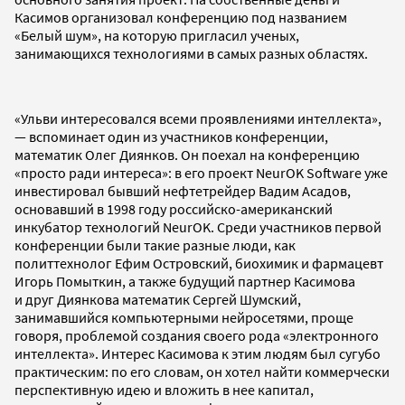
Касимов организовал конференцию под названием
«Белый шум», на которую пригласил ученых,
занимающихся технологиями в самых разных областях.
«Ульви интересовался всеми проявлениями интеллекта»,
— вспоминает один из участников конференции,
математик Олег Диянков. Он поехал на конференцию
«просто ради интереса»: в его проект NeurOK Software уже
инвестировал бывший нефтетрейдер Вадим Асадов,
основавший в 1998 году российско-американский
инкубатор технологий NeurOK. Среди участников первой
конференции были такие разные люди, как
политтехнолог Ефим Островский, биохимик и фармацевт
Игорь Помыткин, а также будущий партнер Касимова
и друг Диянкова математик Сергей Шумский,
занимавшийся компьютерными нейросетями, проще
говоря, проблемой создания своего рода «электронного
интеллекта». Интерес Касимова к этим людям был сугубо
практическим: по его словам, он хотел найти коммерчески
перспективную идею и вложить в нее капитал,