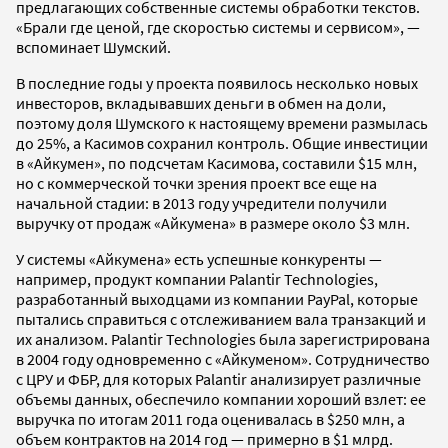
предлагающих собственные системы обработки текстов.
«Брали где ценой, где скоростью системы и сервисом», —
вспоминает Шумский.
В последние годы у проекта появилось несколько новых
инвесторов, вкладывавших деньги в обмен на доли,
поэтому доля Шумского к настоящему времени размылась
до 25%, а Касимов сохранил контроль. Общие инвестиции
в «Айкумен», по подсчетам Касимова, составили $15 млн,
но с коммерческой точки зрения проект все еще на
начальной стадии: в 2013 году учредители получили
выручку от продаж «Айкумена» в размере около $3 млн.
У системы «Айкумена» есть успешные конкуренты —
например, продукт компании Palantir Technologies,
разработанный выходцами из компании PayPal, которые
пытались справиться с отслеживанием вала транзакций и
их анализом. Palantir Technologies была зарегистрирована
в 2004 году одновременно с «Айкуменом». Сотрудничество
с ЦРУ и ФБР, для которых Palantir анализирует различные
объемы данных, обеспечило компании хороший взлет: ее
выручка по итогам 2011 года оценивалась в $250 млн, а
объем контрактов на 2014 год — примерно в $1 млрд.