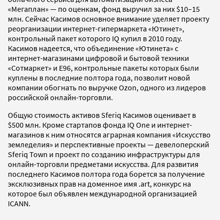
«Мегаплан» — по оценкам, фонд выручил за них $10–15
млн. Сейчас Касимов основное внимание уделяет проекту
реорганизации интернет-гипермаркета «Ютинет»,
контрольный пакет которого IQ купил в 2010 году.
Касимов надеется, что объединение «Ютинета» с
интернет-магазинами цифровой и бытовой техники
«Сотмаркет» и E96, контрольные пакеты которых были
куплены в последние полтора года, позволит новой
компании обогнать по выручке Ozon, одного из лидеров
российской онлайн-торговли.
Общую стоимость активов Sferiq Касимов оценивает в
$500 млн. Кроме стартапов фонда IQ One и интернет-
магазинов к ним относятся аграрная компания «Искусство
земледелия» и перспективные проекты — девелоперский
Sferiq Town и проект по созданию инфраструктуры для
онлайн-торговли предметами искусства. Для развития
последнего Касимов полтора года борется за получение
эксклюзивных прав на доменное имя .art, конкурс на
которое был объявлен международной организацией
ICANN.