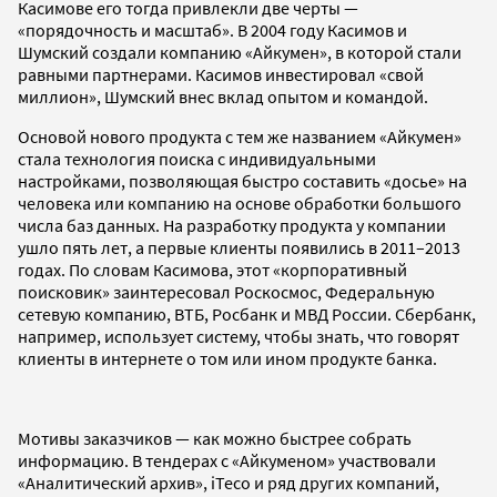
Касимове его тогда привлекли две черты —
«порядочность и масштаб». В 2004 году Касимов и
Шумский создали компанию «Айкумен», в которой стали
равными партнерами. Касимов инвестировал «свой
миллион», Шумский внес вклад опытом и командой.
Основой нового продукта с тем же названием «Айкумен»
стала технология поиска с индивидуальными
настройками, позволяющая быстро составить «досье» на
человека или компанию на основе обработки большого
числа баз данных. На разработку продукта у компании
ушло пять лет, а первые клиенты появились в 2011–2013
годах. По словам Касимова, этот «корпоративный
поисковик» заинтересовал Роскосмос, Федеральную
сетевую компанию, ВТБ, Росбанк и МВД России. Сбербанк,
например, использует систему, чтобы знать, что говорят
клиенты в интернете о том или ином продукте банка.
Мотивы заказчиков — как можно быстрее собрать
информацию. В тендерах с «Айкуменом» участвовали
«Аналитический архив», iTeco и ряд других компаний,