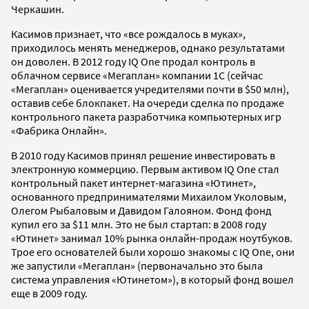
Черкашин.
Касимов признает, что «все рождалось в муках»,
приходилось менять менеджеров, однако результатами
он доволен. В 2012 году IQ One продал контроль в
облачном сервисе «Мегаплан» компании 1С (сейчас
«Мегаплан» оценивается учредителями почти в $50 млн),
оставив себе блокпакет. На очереди сделка по продаже
контрольного пакета разработчика компьютерных игр
«Фабрика Онлайн».
В 2010 году Касимов принял решение инвестировать в
электронную коммерцию. Первым активом IQ One стал
контрольный пакет интернет-магазина «Ютинет»,
основанного предпринимателями Михаилом Уколовым,
Олегом Рыбаловым и Давидом Галояном. Фонд фонд
купил его за $11 млн. Это не был стартап: в 2008 году
«Ютинет» занимал 10% рынка онлайн-продаж ноутбуков.
Трое его основателей были хорошо знакомы с IQ One, они
же запустили «Мегаплан» (первоначально это была
система управления «Ютинетом»), в который фонд вошел
еще в 2009 году.