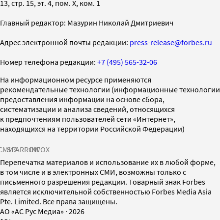
13, стр. 15, эт. 4, пом. X, ком. 1
Главный редактор: Мазурин Николай Дмитриевич
Адрес электронной почты редакции:
press-release@forbes.ru
Номер телефона редакции:
+7 (495) 565-32-06
На информационном ресурсе применяются
рекомендательные технологии (информационные технологии
предоставления информации на основе сбора,
систематизации и анализа сведений, относящихся
к предпочтениям пользователей сети «Интернет»,
находящихся на территории Российской Федерации)
СМИ2
SPARROW
INFOX
Перепечатка материалов и использование их в любой форме,
в том числе и в электронных СМИ, возможны только с
письменного разрешения редакции. Товарный знак Forbes
является исключительной собственностью Forbes Media Asia
Pte. Limited. Все права защищены.
AO «АС Рус Медиа»
·
2026