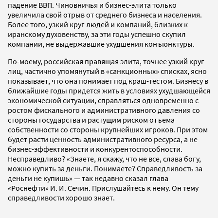
падение ВВП. Чиновничья и бизнес-элита только
увеличила свой отрыв от среднего бизнеса и населения.
Более того, узкий круг людей и компаний, близких к
иранскому духовенству, за эти годы успешно скупил
компании, не выдержавшие ухудшения конъюнктуры.
По-моему, российская правящая элита, точнее узкий круг
лиц, частично упомянутый в «санкционных» списках, ясно
показывает, что она понимает под краш-тестом. Бизнесу в
ближайшие годы придется жить в условиях ухудшающейся
экономической ситуации, справляться одновременно с
ростом фискального и административного давления со
стороны государства и растущим риском отъема
собственности со стороны крупнейших игроков. При этом
будет расти ценность административного ресурса, а не
бизнес-эффективности и конкурентоспособности.
Несправедливо? «Знаете, я скажу, что не все, слава богу,
можно купить за деньги. Понимаете? Справедливость за
деньги не купишь» — так недавно сказал глава
«Роснефти» И. И. Сечин. Прислушайтесь к нему. Он тему
справедливости хорошо знает.