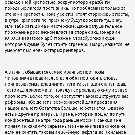
осажденной крепостью, вокруг которой разбиты
походные лагеря противника. Но проблема не только за
стенами крепости. Пока у ее стен стоят сторожевые посты,
внутри крепости по-прежнему будут воровать тушенку.
Или забирать дома и мастерские. Даже оглушительное
поражение российской власти в споре с акционерами
ЮКОСа в Гаагском арбитраже и Страсбургском суде,
которое в сумме будет стоить стране $53 млрд, кажется, не
умеряет пыл новых-старых рейдеров.
А значит, сбываются самые мрачные прогнозы.
Чиновники в правительстве любят повторять слова,
приписываемые Владимиру Путину: санкции станут краш-
тестом для экономики, покажут ее реальную силу и запас
прочности. Более того, они запустят наконец структурные
реформы, ибо денег и возможностей для проедания
национального богатства больше не останется. Однако
есть и другие примеры. В Иране, который пошел по пути
конфронтации на три года раньше России, санкции не
привели к каким-то серьезным изменениям в экономике,
если не считать таковыми 30%-ную инфляцию и сильное