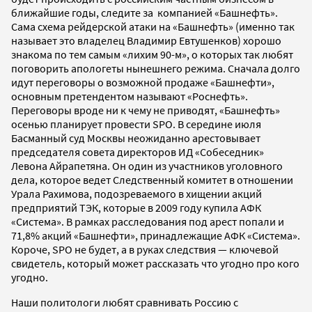
ближайшие годы, следите за компанией «Башнефть».
Сама схема рейдерской атаки на «Башнефть» (именно так
называет это владелец Владимир Евтушенков) хорошо
знакома по тем самым «лихим 90-м», о которых так любят
поговорить апологеты нынешнего режима. Сначала долго
идут переговоры о возможной продаже «Башнефти»,
основным претендентом называют «Роснефть».
Переговоры вроде ни к чему не приводят, «Башнефть»
осенью планирует провести SPO. В середине июля
Басманный суд Москвы неожиданно арестовывает
председателя совета директоров ИД «Собеседник»
Левона Айрапетяна. Он один из участников уголовного
дела, которое ведет Следственный комитет в отношении
Урала Рахимова, подозреваемого в хищении акций
предприятий ТЭК, которые в 2009 году купила АФК
«Система». В рамках расследования под арест попали и
71,8% акций «Башнефти», принадлежащие АФК «Система».
Короче, SPO не будет, а в руках следствия — ключевой
свидетель, который может рассказать что угодно про кого
угодно.
Наши политологи любят сравнивать Россию с