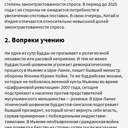
степень законтрактованности спроса. В период до 2025
года с их стороны не ожидается потребности в
увеличении спотовых поставок. В свою очередь, Китай и
Индия отличаются относительно невысокой долей
законтрактованности спроса.
2. Вопреки учению
Ни одна из сутр Будды не призывает к религиозной
ненависти или расовой неприязни. И тем не менее
буддистский шовинизм угрожает демократическому
процессу в Мьянме и Шри-Ланке, пишет бывший министр
обороны Японии Юрико Койке. Те же буддийские монахи,
которые не побоялись военной хунты Мьянмы во время
«Шафрановой революции» 2007 года, сегодня
подстрекают к насилию против представителей
мусульманского меньшинства — рохинья. В Шри-Ланке
этнический шовинизм буддистов-сингалов подогревает
бывший президент, который хочет вернуть себе власть,
сорвав примирение с побежденными индуистами-
тамилами. В Мьянме необъявленная гражданская война
уже привела к бегству из страны сотен тысяч мусульман.