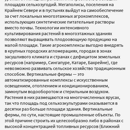
площадях сельхозугодий. Мегаполисы, поселения на
Крайнем Севере и в пустынях выйдут на самообеспечение
за счет локальных многоэтажных агрокомплексов,
использующих синтетические питательные растворы
вместо почвы. Технологии интенсивного
культивирования растений в многоэтажных зданиях
позволяют выращивать плодоовощную продукцию на
малой площади. Такие агрокомплексы выгодно внедрять
в крупных городских агломерациях, городах в зонах
засушливого климата и странах с дефицитом земельных
ресурсов (например, Сингапуре, Катаре, Бахрейне), где
невозможно развивать сельское хозяйство традиционным
способом. Вертикальные фермы — это
автоматизированные комплексы с искусственным
освещением, отоплением и кондиционированием,
замкнутым водооборотом и стерильным воздухом.
Растения в них размещаются на многочисленных ярусах,
так что площадь под сельхозкультурами оказывается в
десятки раз больше площади здания. Вертикальные
фермы, по сути, настоящие промышленные объекты. По
этой причине строить их целесообразно либо в районах с
высокой концентрацией топливных ресурсов (Ближний