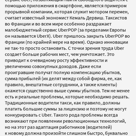
помощью приложения в смартфоне, является примером
прорывной компании, которая служит мотором перемен,
считает известный экономист Кемаль Дервиш. Таксистов
во Франции и во всем мире особенно раздражает
малобюджетный сервис UberPOP (за пределами Европы
он называется UberX). Uber пришлось закрыть UberPOP во
Франции (по крайней мере на время). Однако инновации
не так-то просто остановить. С точки зрения труда Uber
создает больше рабочих мест, чем уничтожает. Это
приводит к очевидному росту эффективности и
увеличению совокупных доходов. Даже если
проигравшие получат полную компенсацию убытков,
сумма прибылей (их делят между собой фирма, ее, как
правило, внештатные сотрудники, а также клиенты)
окажется существенно выше суммы убытков. Тем не менее
есть и реальные проблемы, которые необходимо решать.
Традиционные водители такси, как правило, должны
платить большие суммы за лицензию и поэтому не могут
конкурировать с Uber. Такого рода проблемы всегда
возникают при появлении революционных технологий,
но на этот раз адаптация работников (водителей)
к новому должна произойти слишком быстро, буквально