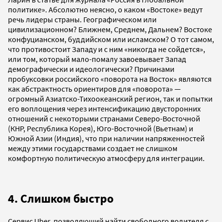
политике». Абсолютно неясно, о каком «Востоке» ведут
речь лидеры страны. Географическом или
цивилизационном? Ближнем, Среднем, Дальнем? Востоке
конфуцианском, буддийском или исламском? О тот самом,
что противостоит Западу и с ним «никогда не сойдется»,
или том, который мало-помалу завоевывает Запад
демографически и идеологически? Причинами
пробуксовки российского «поворота на Восток» являются
как абстрактность ориентиров для «поворота» —
огромный Азиатско-Тихо­океанский регион, так и попытки
его воплощения через интенсификацию двусторонних
отношений с некоторыми странами Северо-Восточной
(КНР, Республика Корея), Юго-Восточной (Вьетнам) и
Южной Азии (Индия), что при наличии напряженностей
между этими государствами создает не слишком
комфортную политическую атмосферу для интеграции.
4. Слишком быстро
Сервис Uber, позволяющий найти свободного водителя с