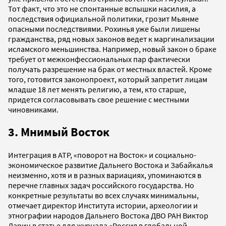
Тот факт, что это не спонтанные вспышки насилия, а
последствия официальной политики, грозит Мьянме
опасными последствиями. Рохинья уже были лишены
гражданства, ряд новых законов ведет к маргинализации
исламского меньшинства. Например, новый закон о браке
требует от межконфессиональных пар фактически
получать разрешение на брак от местных властей. Кроме
того, готовится законопроект, который запретит лицам
младше 18 лет менять религию, а тем, кто старше,
придется согласовывать свое решение с местными
чиновниками.
3. Мнимый Восток
Интеграция в АТР, «поворот на Восток» и социально-
экономическое развитие Дальнего Востока и Забайкалья
неизменно, хотя и в разных вариациях, упоминаются в
перечне главных задач российского государства. Но
конкретные результаты во всех случаях минимальны,
отмечает директор Института истории, археологии и
этнографии народов Дальнего Востока ДВО РАН Виктор
Ларин в статье для журнала «Россия в глобальной