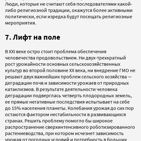
Люди, которые не считают себя последователями какой-
либо религиозной традиции, окажутся более активными
политически, если изредка будут посещать религиозные
мероприятия.
7. Лифт на поле
В XXI веке остро стоит проблема обеспечения
человечества продовольствием. Ни двух-трехкратный
рост урожайности основных сельскохозяйственных
культур во второй половине XX века, ни внедрение ГМО не
решают двух важнейших проблем сельского хозяйства —
деградации почв и зависимости урожаев от природных
катаклизмов. В результате деятельности человека
деградации подверглась четверть плодородных земель,
ее прямые негативные последствия испытывает на себе
до 15% населения планеты. Колебания урожая до сих пор
остаются фактором нестабильности в развивающихся
странах. Решить проблему помогло бы широкое
распространение сверхинтенсивного роботизированного
растениеводства, при котором исчезнет зависимость
урожая от погодных условий и потребность в больших