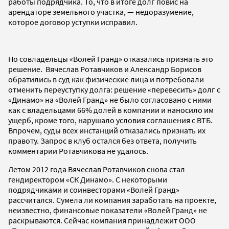
работы подрядчика. То, что в итоге долг повис на
арендаторе земельного участка, — недоразумение,
которое договор уступки исправил.
Но совладельцы «Волей Гранд» отказались признать это
решение. Вячеслав Ротавчиков и Александр Борисов
обратились в суд как физические лица и потребовали
отменить переуступку долга: решение «перевесить» долг с
«Динамо» на «Волей Гранд» не было согласовано с ними
как с владельцами 66% долей в компании и наносило им
ущерб, кроме того, нарушало условия соглашения с ВТБ.
Впрочем, суды всех инстанций отказались признать их
правоту. Запрос в клуб остался без ответа, получить
комментарии Ротавчикова не удалось.
Летом 2012 года Вячеслав Ротавчиков снова стал
гендиректором «СК Динамо». С некоторыми
подрядчиками и соинвесторами «Волей Гранд»
рассчитался. Сумела ли компания заработать на проекте,
неизвестно, финансовые показатели «Волей Гранд» не
раскрываются. Сейчас компания принадлежит ООО