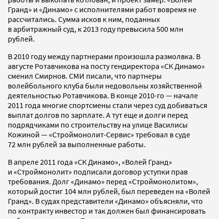
Гранд» и «Динамо» с исполнителями работ вовремя не
рассчитались. Сумма исков к ним, поданных
в арбитражный суд, к 2013 году превысила 500 млн
рублей.
В 2010 году между партнерами произошла размолвка. В
августе Ротавчикова на посту гендиректора «СК Динамо»
сменил Смирнов. СМИ писали, что партнеры
волейбольного клуба были недовольны хозяйственной
деятельностью Ротавчикова. В конце 2010-го — начале
2011 года многие спортсмены стали через суд добиваться
выплат долгов по зарплате. А тут еще и долги перед
подрядчиками по строительству на улице Василисы
Кожиной — «Строймонолит-Сервис» требовал в суде
72 млн рублей за выполненные работы.
В апреле 2011 года «СК Динамо», «Волей Гранд»
и «Строймонолит» подписали договор уступки прав
требования. Долг «Динамо» перед «Строймонолитом»,
который достиг 104 млн рублей, был переведен на «Волей
Гранд». В судах представители «Динамо» объясняли, что
по контракту инвестор и так должен был финансировать