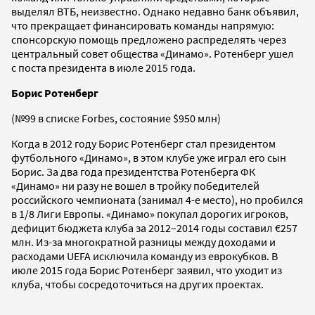
выделял ВТБ, неизвестно. Однако недавно банк объявил,
что прекращает финансировать команды напрямую:
спонсорскую помощь предложено распределять через
центральный совет общества «Динамо». Ротенберг ушел
с поста президента в июле 2015 года.
Борис Ротенберг
(№99 в списке Forbes, состояние $950 млн)
Когда в 2012 году Борис Ротенберг стал президентом
футбольного «Динамо», в этом клубе уже играл его сын
Борис. За два года президентства Ротенберга ФК
«Динамо» ни разу не вошел в тройку победителей
российского чемпионата (занимал 4-е место), но пробился
в 1/8 Лиги Европы. «Динамо» покупал дорогих игроков,
дефицит бюджета клуба за 2012–2014 годы составил €257
млн. Из-за многократной разницы между доходами и
расходами UEFA исключила команду из еврокубков. В
июле 2015 года Борис Ротенберг заявил, что уходит из
клуба, чтобы сосредоточиться на других проектах.