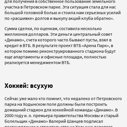
для получения в собственное пользование земельного
участка в Петровском парке. Эта ситуация стала для нас
большой головной болью и стоила нам серьезных усилий
по «расшивке» долгов и выкупу акций клуба обратно».
Сумма сделки, по оценкам, составила несколько
миллионов долларов. Эти деньги центральный совет
«Динамо», счета которого часто бывают пусты, взял в
кредит в ВТБ. В результате проект ВТБ «Арена Парк», в
котором помимо реконструированного стадиона будут
еще апартаменты и офисные площади, полностью
реализуется менеджментом ВТБ.
Хоккей: всухую
Сейчас уже мало кто помнит, что недалеко от Петровского
парка на Ходынском поле должны были построить
домашний стадион для хоккейной команды «Динамо». В
2000 году и. о. премьера правительства Москвы и старый
болельщик «Динамо» Валерий Шанцев подписал
постановление о строительстве на Ходынке ледового