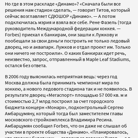
Но где в этом раскладе «Динамо»? «Сначала были все
решения нам стадион сделать, — говорит Титов, который
сейчас возглавляет СДЮШОР «Динамо». — А потом
подключилась мэрия и взяла все себе. Рене Фазель (тогда
руководитель Международной федерации хоккея. —
Forbes) приехал к банкирам, они зашли к Лужкову и
пообещали за свои деньги построить не только ледовый
дворец, но и аквапарк. Лужков и отдал проект им. Только
они ничего не построили». О каких банкирах идет речь,
неизвестно, запрос, отправленный в Maple Leaf Stadiums,
остался без ответа.
В 2006 году выяснилась неприятная вещь: через год
Москва должна была принимать чемпионат мира по
хоккею, а нового ледового стадиона так и не появилось. В
результате дворец «Мегаспорт» площадью 57 000 кв. м и
стоимостью 2,7 млрд построил за счет городского
бюджета концерн «Монарх», подконтрольный Сергею
Амбарцумяну, который тогда был заместителем главы
московского стройкомплекса Владимира Ресина.
Амбарцумян сообщил Forbes, что он даже не слышал об
участии в проекте общества «Динамо». «Планировалось,
что стадион будет наш, — говорит со вздохом Титов, — а в