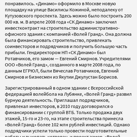
понравилось. «Динамо» оформило в Москве новую
площадку на улице Василисы Кожиной, неподалеку от
Кутузовского проспекта. Здесь можно было построить 200
000 кв. м. В апреле 2008 года «СК Динамо» заключил
инвестконтракт на строительство административно-
офисного здания с компанией «Волей Гранд». Она должна
была финансировать строительство, привлекать
соинвесторов и подрядчиков и получить большую часть
прибыли. Гендиректором НП «СК Динамо» был
Ротавчиков, его замом — Евгений Смирнов. Учредителями
ООО «Волей Гранд», созданного в марте 2008 года, по
данным ЕГРЮЛ, были Вячеслав Ротавчиков, Евгений
Смирнов и бизнесмен из Якутии Джулустан Борисов.
Зарегистрированный в одном здании с Всероссийской
федерацией волейбола на Лубянке, «Волей Гранд» развил
бурную деятельность. Приглашал подрядчиков,
привлекал инвесторов, в 2010 году договорился о
финансировании с группой ВТБ. Только продажа двух
этажей, 15-го и 23-го, на этапе строительства принесла
«Волей Гранд» более 102 млн рублей инвестиций. Однако
подрядчики успели только провести подготовительные
работы и выкопать котлован, и проект замер. «Волей