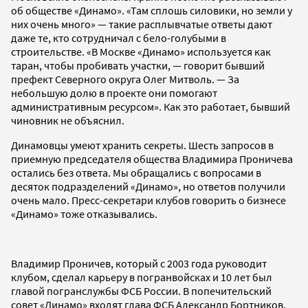
об обществе «Динамо». «Там сплошь силовики, но земли у
них очень много» — такие расплывчатые ответы дают
даже те, кто сотрудничал с бело-голубыми в
строительстве. «В Москве «Динамо» используется как
таран, чтобы пробивать участки, — говорит бывший
префект Северного округа Олег Митволь. — За
небольшую долю в проекте они помогают
административным ресурсом». Как это работает, бывший
чиновник не объяснил.
Динамовцы умеют хранить секреты. Шесть запросов в
приемную председателя общества Владимира Проничева
остались без ответа. Мы обращались с вопросами в
десяток подразделений «Динамо», но ответов получили
очень мало. Пресс-секретари клубов говорить о бизнесе
«Динамо» тоже отказывались.
Владимир Проничев, который с 2003 года руководит
клубом, сделал карьеру в погранвойсках и 10 лет был
главой погранслужбы ФСБ России. В попечительский
совет «Динамо» входят глава ФСБ Александр Бортников,