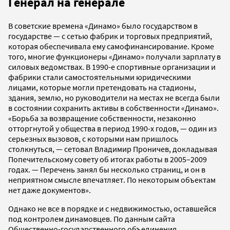
Генерал на генерале
В советские времена «Динамо» было государством в
государстве — с сетью фабрик и торговых предприятий,
которая обеспечивала ему самофинансирование. Кроме
того, многие функционеры «Динамо» получали зарплату в
силовых ведомствах. В 1990-е спортивные организации и
фабрики стали самостоятельными юридическими
лицами, которые могли претендовать на стадионы,
здания, землю, но руководители на местах не всегда были
в состоянии сохранить активы в собственности «Динамо».
«Борьба за возвращение собственности, незаконно
отторгнутой у общества в период 1990-х годов, — один из
серьезных вызовов, с которыми нам пришлось
столкнуться, — сетовал Владимир Проничев, докладывая
Попечительскому совету об итогах работы в 2005–2009
годах. — Перечень занял бы несколько страниц, и он в
неприятном смысле впечатляет. По некоторым объектам
нет даже документов».
Однако не все в порядке и с недвижимостью, оставшейся
под контролем динамовцев. По данным сайта
Общественно-государственного объединения