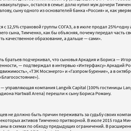
аквакультуры», остался в семье: долю купил муж дочери Тимче
ову, сыну одного из основателей банка «Россия» и, как уверяе
ся с 12,5% страховой группы СОГАЗ, а в июле продал 25%+одну
го сына, Тимченко, как бы объясняя, почему передал часть сво
ть качественное образование, а дальше — сами».
ль братьев подчеркивал, что сыновья Аркадия и Бориса — Игор
енности, — подтверждал в интервью «Интерфаксу» Аркадий Роте
вижимость», «ТЭК Мосэнерго» и «Газпром бурение», а в октябре
Благосостояние»).
 управляющая компания Langvik Capital (100% гостиницы Langv
адиона Hartwall Arena) перешли к сыну Бориса Роману.
ьцев не должно быть причин переживать за судьбу своих компа
екоторых активов Тимченко притворной. В июле 2015 года Ми
ованы в схемах по обходу предыдущих ограничений. В расшире