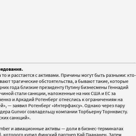
ледования.
то и расстается с активами. Причины могут быть разными: кто-
ывают трагические обстоятельства, а бывают такие, которые
едних года близкие президенту Путину бизнесмены Геннадий
ричиной стали санкции, наложенные на них США и ЕС за
ченко и Аркадий Ротенберг отнеслись к ограничениям на
ей», — заявил Ротенберг «Интерфаксу». Однако через пару
дера Gunvor совладельцу компании Торбьерну Торн­квисту.
ких санкций».
imber и авиационные активы — доли в бизнес-терминалах
s), которого купил финский партнер Кай Паананен. Затем