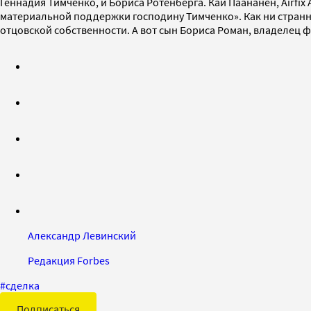
Геннадия Тимченко, и Бориса Ротенберга. Кай Паананен, Airfix
материальной поддержки господину Тимченко». Как ни странн
отцовской собственности. А вот сын Бориса Роман, владелец ф
Александр Левинский
Редакция Forbes
#
сделка
Подписаться