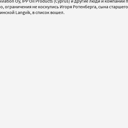
 Aviation Oy, IPP Oil Products (Cyprus) и другие люди и компа
о, ограничения не коснулись Игоря Ротенберга, сына старшег
инской Langvik, в список вошел.