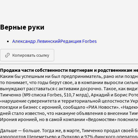
Верные руки
Александр Левинский
Редакция Forbes
Копировать ссылку
Продажа части собственности партнерам и родственникам н
Каким бы успешным ни был предприниматель, рано или поздно е
то понимает, что годы берут свое, а в компании выросли силь
вынуждают расставаться с активами досрочно. Такое, как вид
Тимченко (№9 списка Forbes, $10,7 млрд), Аркадий и Борис Рот
«нарушение суверенитета и территориальной целостности Укра
поездки и бизнес с иронией, сообщало «РИА Новости». «Надеюс
дней стало известно, что накануне объявления о внесении Ти
Ирония иронией, но в самой компании «Ведомостям» пояснили
Дальше — больше. Тогда же, в марте, Тимченко продал своей 
аэропортов Шереметьево и Пулково и 97% финского оператора би