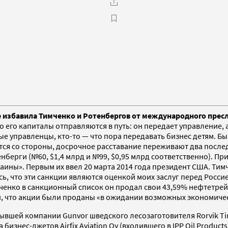
е избавила Тимченко и Ротенбергов от международного прес
го капиталы отправляются в путь: он передает управление, а 
ные управленцы, кто-то — что пора передавать бизнес детям. Б
ится со стороны, досрочное расставание переживают два посл
енберги (№60, $1,4 млрд и №99, $0,95 млрд соответственно). П
ины». Первым их ввел 20 марта 2014 года президент США. Тим
ь, что эти санкции являются оценкой моих заслуг перед Росси
мченко в санкционный список он продал свои 43,59% нефтетрей
, что акции были проданы «в ожидании возможных экономичес
бывшей компании Gunvor шведского лесозаготовителя Rorvik T
знес-джетов Airfix Aviation Oy (входившего в IPP Oil Product