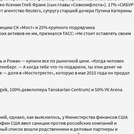
нко Ксении Глеб Франк (сын главы «Совкомфлота»). 17% «СИБУР
т агентство Reuters, супругу старшей дочери Путина Катерины
 акцию СК «Мост» и 25% крупного подрядчика
их активов не им, признался ТАСС: «Не стоит оставлять своим
ь и Роман — купили все по рыночной цене. «Когда человек
нберг. — А когда тебе что-то подарили, ты этих денег не
 — доля в «Мостотресте», которую в мае 2015 года он продал
ik, 100% девелопера Tanskarlan Centrum) и 50% УК Arena
ний, однако, как выяснилось, у Министерства финансов США
нфин США ввел санкции против российских компаний и
нный список вошли родственники и деловые партнеры и