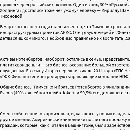
пришел черед российских активов. Один из них, 30% «Русской 
Холдинга» достались тоже не чужому человеку — Кириллу Шамал
Тихоновой.
В марте нынешнего года стало известно, что Тимченко расстал
инфраструктурных проектов АРКС. Отец двух дочерей и 20-летне
детям слишком много. Необходимо правильно их воспитать, да
Активы Ротенбергов, наоборот, остались в семье. Представите
платит свои деньги — это бизнес, осознание большой ответств
ощущаешь». Его сыну Игорю перешли в июле 2014 года «ТПС Нед
«ТФК-Финанс» (ее контролируют управляющие компании НПФ «
Общие бизнесы Тимченко и братьев Ротенбергов в Финляндии —
Events (49% хоккейного клуба Jokerit и 50,5% его домашнего ст
Смена собственников произошла, и, казалось, у новых владел
другое мнение. Американские чиновники посчитали продажу н
граждан, которые, как считали в Вашингтоне, были задейств