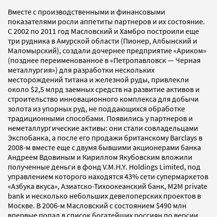
Вместе с производственными и финансовыми
показателями росли аппетиты партнеров и их состояние.
С 2002 по 2011 год Масловский и Хамбро построили еще
три рудника в Амурской области (Пионер, Албынский и
Маломырский), создали дочернее предприятие «Ариком»
(позднее переименованное в «Петропавловск — Черная
металлургия») для разработки нескольких
месторождений титана и железной руды, привлекли
около $2,5 млрд заемных средств на развитие активов и
строительство инновационного комплекса для добычи
золота из упорных руд, не поддающихся обработке
традиционными способами. Появились у партнеров и
неметаллургические активы: они стали совладельцами
Экспобанка, а после его продажи британскому Barclays в
2008-м вместе еще с двумя бывшими акционерами банка
Андреем Вдовиным и Кириллом Якубовским вложили
полученные деньги в фонд V.M.H.Y. Holdings Limited, под
управлением которого находятся 43% сети супермаркетов
«Азбука вкуса», Азиатско-Тихоокеанский банк, M2M private
bank и несколько небольших девелоперских проектов в
Москве. В 2006-м Масловский с состоянием $490 млн
впервые попал в список богатейших россиян по версии