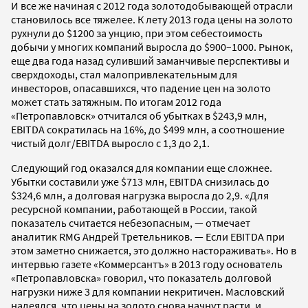
И все же начиная с 2012 года золотодобывающей отрасли
становилось все тяжелее. К лету 2013 года цены на золото
рухнули до $1200 за унцию, при этом себестоимость
добычи у многих компаний выросла до $900–1000. Рынок,
еще два года назад суливший заманчивые перспективы и
сверхдоходы, стал малопривлекательным для
инвесторов, опасавшихся, что падение цен на золото
может стать затяжным. По итогам 2012 года
«Петропавловск» отчитался об убытках в $243,9 млн,
EBITDA сократилась на 16%, до $499 млн, а соотношение
чистый долг/EBITDA выросло с 1,3 до 2,1.
Следующий год оказался для компании еще сложнее.
Убытки составили уже $713 млн, EBITDA снизилась до
$324,6 млн, а долговая нагрузка выросла до 2,9. «Для
ресурсной компании, работающей в России, такой
показатель считается небезопасным, — отмечает
аналитик RMG Андрей Третельников. — Если EBITDA при
этом заметно снижается, это должно настораживать». Но в
интервью газете «Коммерсантъ» в 2013 году основатель
«Петропавловска» говорил, что показатель долговой
нагрузки ниже 3 для компании некритичен. Масловский
надеялся, что цены на золото снова начнут расти, и