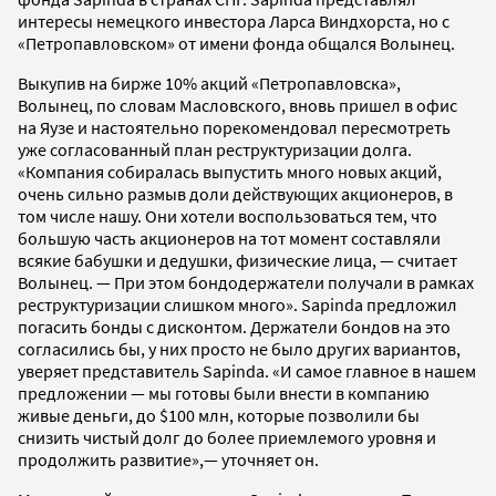
интересы немецкого инвестора Ларса Виндхорста, но с
«Петропавловском» от имени фонда общался Волынец.
Выкупив на бирже 10% акций «Петропавловска»,
Волынец, по словам Масловского, вновь пришел в офис
на Яузе и настоятельно порекомендовал пересмотреть
уже согласованный план реструктуризации долга.
«Компания собиралась выпустить много новых акций,
очень сильно размыв доли действующих акционеров, в
том числе нашу. Они хотели воспользоваться тем, что
большую часть акционеров на тот момент составляли
всякие бабушки и дедушки, физические лица, — считает
Волынец. — При этом бондодержатели получали в рамках
реструктуризации слишком много». Sapinda предложил
погасить бонды с дисконтом. Держатели бондов на это
согласились бы, у них просто не было других вариантов,
уверяет представитель Sapinda. «И самое главное в нашем
предложении — мы готовы были внести в компанию
живые деньги, до $100 млн, которые позволили бы
снизить чистый долг до более приемлемого уровня и
продолжить развитие»,— уточняет он.