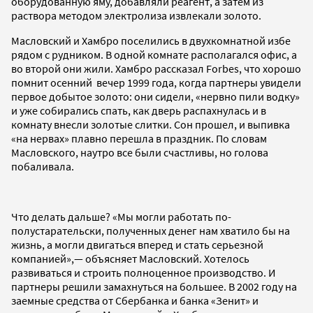
оборудованную яму, добавляли реагент, а затем из
раствора методом электролиза извлекали золото.
Масловский и Хамбро поселились в двухкомнатной избе
рядом с рудником. В одной комнате располагался офис, а
во второй они жили. Хамбро рассказал Forbes, что хорошо
помнит осенний вечер 1999 года, когда партнеры увидели
первое добытое золото: они сидели, «нервно пили водку»
и уже собирались спать, как дверь распахнулась и в
комнату внесли золотые слитки. Сон прошел, и выпивка
«на нервах» плавно перешла в праздник. По словам
Масловского, наутро все были счастливы, но голова
побаливала.
Что делать дальше? «Мы могли работать по-
полустарательски, полученных денег нам хватило бы на
жизнь, а могли двигаться вперед и стать серьезной
компанией»,— объясняет Масловский. Хотелось
развиваться и строить полноценное производство. И
партнеры решили замахнуться на большее. В 2002 году на
заемные средства от Сбербанка и банка «Зенит» и