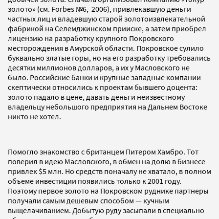
золото» (см. Forbes №6, 2006), привлекавшую деньги
частных лиц и владевшую старой золотоизвлекательной
фабрикой на Селемджинском прииске, а затем приобрел
лицензию на разработку крупного Покровского
месторождения в Амурской области. Покровское сулило
буквально златые горы, но на его разработку требовались
десятки миллионов долларов, а их у Масловского не
было. Российские банки и крупные западные компании
скептически относились к проектам бывшего доцента:
золото падало в цене, давать деньги неизвестному
владельцу небольшого предприятия на Дальнем Востоке
никто не хотел.
Помогло знакомство с британцем Питером Хамбро. Тот
поверил в идею Масловского, в обмен на долю в бизнесе
привлек $5 млн. Но средств поначалу не хватало, в полном
объеме инвестиции появились только к 2001 году.
Поэтому первое золото на Покровском руднике партнеры
получали самым дешевым способом — кучным
выщелачиванием. Добытую руду засыпали в специально