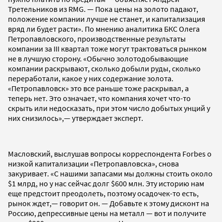
Третельников из RMG. — Пока цены на золото падают,
положение компании лучше не станет, и капитализация
вряд ли будет расти». По мнению аналитика БКС Олега
Петропавловского, производственные результаты
компании за III квартал тоже могут трактоваться рынком
не в лучшую сторону. «Обычно золотодобывающие
компании раскрывают, сколько добыли руды, сколько
переработали, какое у них содержание золота.
«Петропавловск» это все раньше тоже раскрывал, а
теперь нет. Это означает, что компания хочет что-то
скрыть или недосказать, при этом число добытых унций у
них снизилось»,— утверждает эксперт.
Масловский, выслушав вопросы корреспондента Forbes о
низкой капитализации «Петропавловска», снова
закуривает. «С нашими запасами мы должны стоить около
$1 млрд, но у нас сейчас долг $600 млн. Эту историю нам
еще предстоит преодолеть, поэтому осадочек-то есть,
рынок ждет,— говорит он. — Добавьте к этому дисконт на
Россию, депрессивные цены на металл — вот и получите