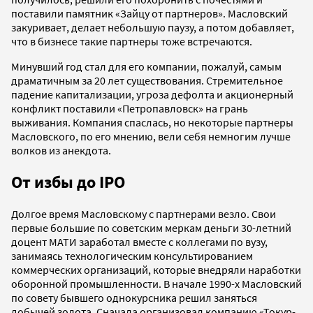
поставили памятник «Зайцу от партнеров». Масловский
закуривает, делает небольшую паузу, а потом добавляет,
что в бизнесе такие партнеры тоже встречаются.
Минувший год стал для его компании, пожалуй, самым
драматичным за 20 лет существования. Стремительное
падение капитализации, угроза дефолта и акционерный
конфликт поставили «Петропавловск» на грань
выживания. Компания спаслась, но некоторые партнеры
Масловского, по его мнению, вели себя немногим лучше
волков из анекдота.
От избы до IPO
Долгое время Масловскому с партнерами везло. Свои
первые большие по советским меркам деньги 30-летний
доцент МАТИ заработал вместе с коллегами по вузу,
занимаясь технологическим консультированием
коммерческих организаций, которые внедряли наработки
оборонной промышленности. В начале 1990-х Масловский
по совету бывшего однокурсника решил заняться
добычей золота. Сначала организовал компанию «Токур-