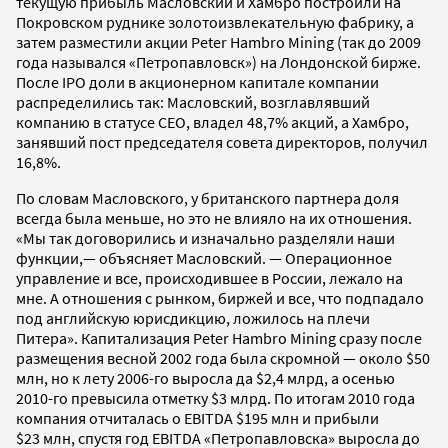
текущую прибыль Масловский и Хамбро построили на
Покровском руднике золотоизвлекательную фабрику, а
затем разместили акции Peter Hambro Mining (так до 2009
года назывался «Петропавловск») на Лондонской бирже.
После IPO доли в акционерном капитале компании
распределились так: Масловский, возглавлявший
компанию в статусе CEO, владел 48,7% акций, а Хамбро,
занявший пост председателя совета директоров, получил
16,8%.
По словам Масловского, у британского партнера доля
всегда была меньше, но это не влияло на их отношения.
«Мы так договорились и изначально разделяли наши
функции,— объясняет Масловский. — Операционное
управление и все, происходившее в России, лежало на
мне. А отношения с рынком, биржей и все, что подпадало
под английскую юрисдикцию, ложилось на плечи
Питера». Капитализация Peter Hambro Mining сразу после
размещения весной 2002 года была скромной — около $50
млн, но к лету 2006-го выросла да $2,4 млрд, а осенью
2010-го превысила отметку $3 млрд. По итогам 2010 года
компания отчиталась о EBITDA $195 млн и прибыли
$23 млн, спустя год EBITDA «Петропавловска» выросла до