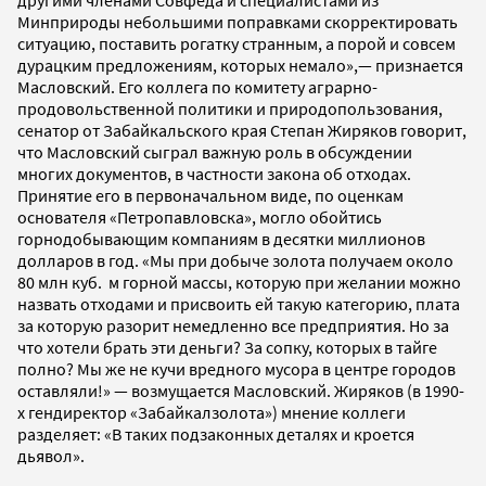
другими членами Совфеда и специалистами из
Минприроды небольшими поправками скорректировать
ситуацию, поставить рогатку странным, а порой и совсем
дурацким предложениям, которых немало»,— признается
Масловский. Его коллега по комитету аграрно-
продовольственной политики и природопользования,
сенатор от Забайкальского края Степан Жиряков говорит,
что Масловский сыграл важную роль в обсуждении
многих документов, в частности закона об отходах.
Принятие его в первоначальном виде, по оценкам
основателя «Петропавловска», могло обойтись
горнодобывающим компаниям в десятки миллионов
долларов в год. «Мы при добыче золота получаем около
80 млн куб. м горной массы, которую при желании можно
назвать отходами и присвоить ей такую категорию, плата
за которую разорит немедленно все предприятия. Но за
что хотели брать эти деньги? За сопку, которых в тайге
полно? Мы же не кучи вредного мусора в центре городов
оставляли!» — возмущается Масловский. Жиряков (в 1990-
x гендиректор «Забайкалзолота») мнение коллеги
разделяет: «В таких подзаконных деталях и кроется
дьявол».