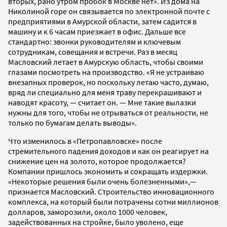
вторых, рано утром пробок в Москве нет». Из дома на
Николиной горе он связывается по электронной почте с
предприятиями в Амурской области, затем садится в
машину и к 6 часам приезжает в офис. Дальше все
стандартно: звонки руководителям и ключевым
сотрудникам, совещания и встречи. Раз в месяц
Масловский летает в Амурскую область, чтобы своими
глазами посмотреть на производство. «Я не устраиваю
внезапных проверок, но поскольку летаю часто, думаю,
вряд ли специально для меня траву перекрашивают и
наводят красоту, — считает он. — Мне такие вылазки
нужны для того, чтобы не отрываться от реальности, не
только по бумагам делать выводы».
Что изменилось в «Петропавловске» после
стремительного падения доходов и как он реагирует на
снижение цен на золото, которое продолжается?
Компании пришлось экономить и сокращать издержки.
«Некоторые решения были очень болезненными»,—
признается Масловский. Строительство инновационного
комплекса, на который были потрачены сотни миллионов
долларов, заморозили, около 1000 человек,
задействованных на стройке, было уволено, еще