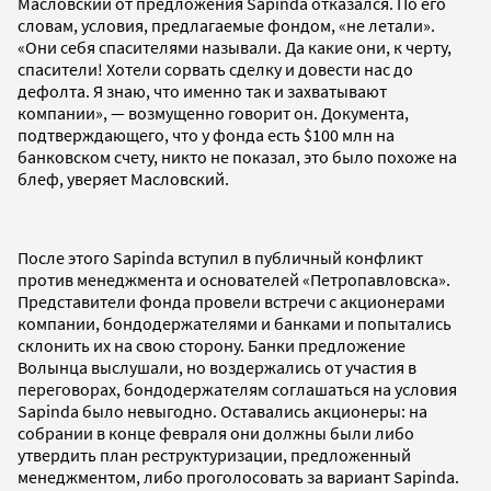
Масловский от предложения Sapinda отказался. По его
словам, условия, предлагаемые фондом, «не летали».
«Они себя спасителями называли. Да какие они, к черту,
спасители! Хотели сорвать сделку и довести нас до
дефолта. Я знаю, что именно так и захватывают
компании», — возмущенно говорит он. Документа,
подтверждающего, что у фонда есть $100 млн на
банковском счету, никто не показал, это было похоже на
блеф, уверяет Масловский.
После этого Sapinda вступил в публичный конфликт
против менеджмента и основателей «Петропавловска».
Представители фонда провели встречи с акционерами
компании, бондодержателями и банками и попытались
склонить их на свою сторону. Банки предложение
Волынца выслушали, но воздержались от участия в
переговорах, бондодержателям соглашаться на условия
Sapinda было невыгодно. Оставались акционеры: на
собрании в конце февраля они должны были либо
утвердить план реструктуризации, предложенный
менеджментом, либо проголосовать за вариант Sapinda.