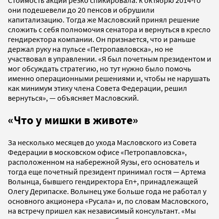
Стоимость акций резко спикировала: к октябрю 2014-го
они подешевели до 20 пенсов и обрушили
капитализацию. Тогда же Масловский принял решение
сложить с себя полномочия сенатора и вернуться в кресло
гендиректора компании. Он признается, что и раньше
держал руку на пульсе «Петропавловска», но не
участвовал в управлении. «Я был почетным президентом и
мог обсуждать стратегию, но тут нужно было помочь
именно операционными решениями и, чтобы не нарушать
как минимум этику члена Совета Федерации, решил
вернуться», — объясняет Масловский.
«Что у мишки в животе»
За несколько месяцев до ухода Масловского из Совета
Федерации в московском офисе «Петропавловска»,
расположенном на набережной Яузы, его основатель и
тогда еще почетный президент принимал гостя — Артема
Волынца, бывшего гендиректора En+, принадлежащей
Олегу Дерипаске. Волынец уже больше года не работал у
основного акционера «Русала» и, по словам Масловского,
на встречу пришел как независимый консультант. «Мы