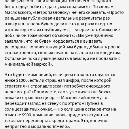
наши $200 млн капитализации. Но ничего, за одного
битого двух небитых дают, мы справимся». По словам
Масловского, «Петропавловску» нечего скрывать. «Просто
раньше мы публиковали детальные результаты раз
в квартал, теперь будем делать это два раза в год, по
итогам года мы их опубликуем», — уверяет он. Снижение
добычи он тоже может объяснить: «Мы уже публично
заявляли, что не будем мордоваться и выдавать
рекордные количества унций, мы будем добывать ровно
столько золота, сколько нужно на выплаты по кредитам.
Остальное пока лучше держать в земле, а не продавать с
минимальной маржой».
Что будет с компанией, если цена на золото опустится
ниже $1000, есть ли страшная цифра, после которой
стратегия «Петропавловска» потребует очередного
пересмотра? «Понимаете, сам я уже ничего не боюсь,
никаких страшных цифр, — Масловский почему-то
переводит взгляд на стену с портретом Путина в
солнцезащитных очках.— Но если цена оcтановится на
отметке $900, компании вновь придется вступать в
тяжелые переговоры с кредиторами. Это, конечно,
неприятно и морально тяжело».