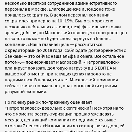
несколько десятков сотрудников административного
персонала в Москве, Благовещенске и Лондоне тоже
пришлось сократить. В целом персонал компании
сократился примерно на 10–15%. Было заморожено
несколько небольших активов, неэффективных с точки
зрения добычи, но Масловский говорит, что при росте цен
на золото их можно будет снова вернуть на баланс
компании. «Наша главная цель — рассчитаться
с кредиторами до 2018 года, соблюдать договоренности с
банками — это сейчас наша альфа и омега. Все остальное
потом»,— подчеркивает Масловский. «Петропавловск»
планирует показать долговую нагрузку в 1,5 EBITDA и
выше этой отметки при текущих ценах на золото не
подниматься. В целом, считает Масловский, компания
сейчас «живет нормально», она смогла войти в режим
разумной экономии.
Но почему рынок по-прежнему оценивает
«Петропавловск» довольно скептически? Несмотря на то
что с момента реструктуризации прошло уже девять
месяцев, цена акций компании не поднимается выше
отметки 7 пенсов. «На компании до сих пор висит долг, ей
нужно платить по кредитам — объясняет Андрей