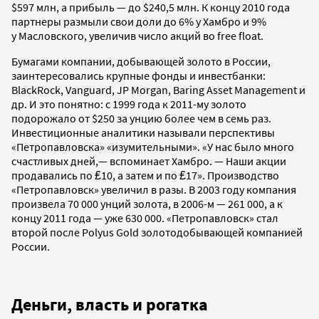
$597 млн, а прибыль — до $240,5 млн. К концу 2010 года
партнеры размыли свои доли до 6% у Хамбро и 9%
у Масловского, увеличив число акций во free float.
Бумагами компании, добывающей золото в России,
заинтересовались крупные фонды и инвестбанки:
BlackRock, Vanguard, JP Morgan, Baring Asset Management и
др. И это понятно: с 1999 года к 2011-му золото
подорожало от $250 за унцию более чем в семь раз.
Инвестиционные аналитики называли перспективы
«Петропавловска» «изумительными». «У нас было много
счастливых дней,— вспоминает Хамбро. — Наши акции
продавались по ₤10, а затем и по ₤17». Производство
«Петропавловск» увеличил в разы. В 2003 году компания
произвела 70 000 унций золота, в 2006-м — 261 000, а к
концу 2011 года — уже 630 000. «Петропавловск» стал
второй после Polyus Gold золотодобывающей компанией
России.
Деньги, власть и рогатка