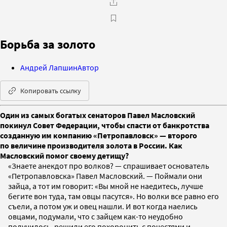
Борьба за золото
Андрей Лапшин
Автор
Копировать ссылку
Один из самых богатых сенаторов Павел Масловский
покинул Совет Федерации, чтобы спасти от банкротства
созданную им компанию «Петропавловск» — второго
по величине производителя золота в России. Как
Масловский помог своему детищу?
«Знаете анекдот про волков? — спрашивает основатель
«Петропавловска» Павел Масловский. — Поймали они
зайца, а тот им говорит: «Вы мной не наедитесь, лучше
бегите вон туда, там овцы пасутся». Но волки все равно его
съели, а потом уж и овец нашли. И вот когда наелись
овцами, подумали, что с зайцем как-то неудобно
получилось, решили его похоронить с почестями и