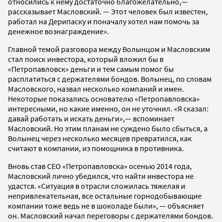
относились к нему достаточно благожелательно,—
рассказывает Масловский. — Этот человек был известен,
работал на Дерипаску и поначалу хотел нам помочь за
денежное вознаграждение».
Главной темой разговора между Волынцом и Масловским
стал поиск инвестора, который вложил бы в
«Петропавловск» деньги и тем самым помог бы
расплатиться с держателями бондов. Волынец, по словам
Масловского, назвал несколько компаний и имен.
Некоторые показались основателю «Петропавловска»
интересными, но какие именно, он не уточнил. «Я сказал:
давай работать и искать деньги»,— вспоминает
Масловский. Но этим планам не суждено было сбыться, а
Волынец через несколько месяцев превратился, как
считают в компании, из помощника в противника.
Вновь став CEO «Петропавловска» осенью 2014 года,
Масловский лично убедился, что найти инвестора не
удастся. «Ситуация в отрасли сложилась тяжелая и
непривлекательная, все остальные горнодобывающие
компании тоже ведь не в шоколаде были», — объясняет
он. Масловский начал переговоры с держателями бондов.