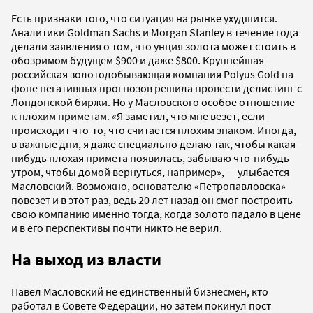
Есть признаки того, что ситуация на рынке ухудшится.
Аналитики Goldman Sachs и Morgan Stanley в течение года
делали заявления о том, что унция золота может стоить в
обозримом будущем $900 и даже $800. Крупнейшая
российская золотодобывающая компания Polyus Gold на
фоне негативных прогнозов решила провести делистинг с
Лондонской биржи. Но у Масловского особое отношение
к плохим приметам. «Я заметил, что мне везет, если
происходит что-то, что считается плохим знаком. Иногда,
в важные дни, я даже специально делаю так, чтобы какая-
нибудь плохая примета появилась, забываю что-нибудь
утром, чтобы домой вернуться, например», — улыбается
Масловский. Возможно, основателю «Петропавловска»
повезет и в этот раз, ведь 20 лет назад он смог построить
свою компанию именно тогда, когда золото падало в цене
и в его перспективы почти никто не верил.
На выход из власти
Павел Масловский не единственный бизнесмен, кто
работал в Совете Федерации, но затем покинул пост