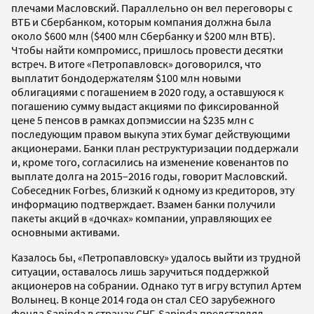
плечами Масловский. Параллельно он вел переговоры с
ВТБ и Сбербанком, которым компания должна была
около $600 млн ($400 млн Сбербанку и $200 млн ВТБ).
Чтобы найти компромисс, пришлось провести десятки
встреч. В итоге «Петропавловск» договорился, что
выплатит бондодержателям $100 млн новыми
облигациями с погашением в 2020 году, а оставшуюся к
погашению сумму выдаст акциями по фиксированной
цене 5 пенсов в рамках допэмиссии на $235 млн с
последующим правом выкупа этих бумаг действующими
акционерами. Банки план реструктуризации поддержали
и, кроме того, согласились на изменение ковенантов по
выплате долга на 2015–2016 годы, говорит Масловский.
Собеседник Forbes, близкий к одному из кредиторов, эту
информацию подтверждает. Взамен банки получили
пакеты акций в «дочках» компании, управляющих ее
основными активами.
Казалось бы, «Петропавловску» удалось выйти из трудной
ситуации, оставалось лишь заручиться поддержкой
акционеров на собрании. Однако тут в игру вступил Артем
Волынец. В конце 2014 года он стал CEO зарубежного
фонда Sapinda в странах СНГ. Sapinda представлял