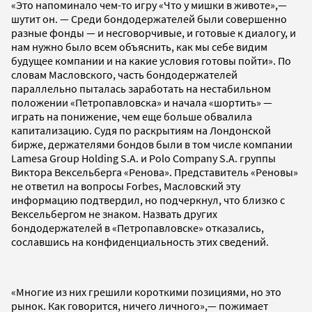
«Это напоминало чем-то игру «Что у мишки в животе»,—
шутит он. — Среди бондодержателей были совершенно
разные фонды — и несговорчивые, и готовые к диалогу, и
нам нужно было всем объяснить, как мы себе видим
будущее компании и на какие условия готовы пойти». По
словам Масловского, часть бондодержателей
параллельно пыталась заработать на нестабильном
положении «Петропавловска» и начала «шортить» —
играть на понижение, чем еще больше обвалила
капитализацию. Судя по раскрытиям на Лондонской
бирже, держателями бондов были в том числе компании
Lamesa Group Holding S.A. и Polo Company S.A. группы
Виктора Вексельберга «Ренова». Представитель «Реновы»
не ответил на вопросы Forbes, Масловский эту
информацию подтвердил, но подчеркнул, что близко с
Вексельбергом не знаком. Назвать других
бондодержателей в «Петропавловске» отказались,
сославшись на конфиденциальность этих сведений.
«Многие из них грешили короткими позициями, но это
рынок. Как говорится, ничего личного»,— пожимает