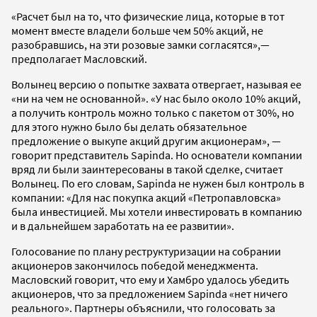
«Расчет был на то, что физические лица, которые в тот
момент вместе владели больше чем 50% акций, не
разобравшись, на эти розовые замки согласятся»,—
предполагает Масловский.
Волынец версию о попытке захвата отвергает, называя ее
«ни на чем не основанной». «У нас было около 10% акций,
а получить контроль можно только с пакетом от 30%, но
для этого нужно было бы делать обязательное
предложение о выкупе акций другим акционерам», —
говорит представитель Sapinda. Но основатели компании
вряд ли были заинтересованы в такой сделке, считает
Волынец. По его словам, Sapinda не нужен был контроль в
компании: «Для нас покупка акций «Петропавловска»
была инвестицией. Мы хотели инвестировать в компанию
и в дальнейшем заработать на ее развитии».
Голосование по плану реструктуризации на собрании
акционеров закончилось победой менеджмента.
Масловский говорит, что ему и Хамбро удалось убедить
акционеров, что за предложением Sapinda «нет ничего
реального». Партнеры объяснили, что голосовать за