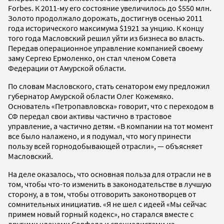
Forbes. К 2011-му его состояние увеличилось до $550 млн.
Золото продолжало дорожать, достигнув осенью 2011
года исторического максимума $1921 за унцию. К концу
того года Масловский решил уйти из бизнеса во власть.
Передав операционное управление компанией своему
заму Сергею Ермоленко, он стал членом Совета
Федерации от Амурской области.
По словам Масловского, стать сенатором ему предложил
губернатор Амурской области Олег Кожемяко.
Основатель «Петропавловска» говорит, что с переходом в
СФ передал свои активы частично в трастовое
управление, а частично детям. «В компании на тот момент
все было налажено, и я подумал, что могу принести
пользу всей горнодобывающей отрасли», — объясняет
Масловский.
На деле оказалось, что основная польза для отрасли не в
том, чтобы что-то изменить в законодательстве в лучшую
сторону, а в том, чтобы отговорить законотворцев от
сомнительных инициатив. «Я не шел с идеей «Мы сейчас
примем новый горный кодекс», но старался вместе с