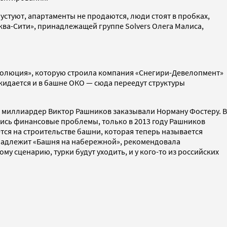
пустуют, апартаменты не продаются, люди стоят в пробках,
ва-Сити», принадлежащей группе Solvers Олега Малиса,
Эволюция», которую строила компания «Снегири-Девелопмент»
ожидается и в башне ОКО — сюда переедут структуры
и миллиардер Виктор Рашников заказывали Норману Фостеру. В
лись финансовые проблемы, только в 2013 году Рашников
ется на строительстве башни, которая теперь называется
инадлежит «Башня на набережной», рекомендовала
му сценарию, турки будут уходить, и у кого-то из российских