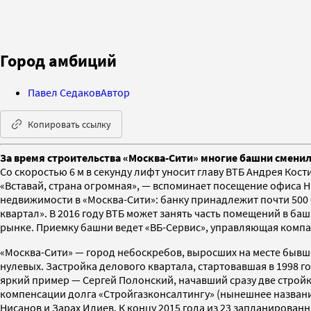
Город амбиций
Павел Седаков
Автор
Копировать ссылку
За время строительства «Москва-Сити» многие башни сменил
Со скоростью 6 м в секунду лифт уносит главу ВТБ Андрея Ко
«Вставай, страна огромная», — вспоминает посещение офиса Ни
недвижимости в «Москва-Сити»: банку принадлежит почти 500 0
квартал». В 2016 году ВТБ может занять часть помещений в ба
рынке. Приемку башни ведет «ВБ-Сервис», управляющая компан
«Москва-Сити» — город небоскребов, выросших на месте бывш
нулевых. Застройка делового квартала, стартовавшая в 1998 го
яркий пример — Сергей Полонский, начавший сразу две стройки
компенсации долга «Стройгазконсалтингу» (нынешнее название
Нисанов и Зарах Илиев. К концу 2015 года из 23 запланированн