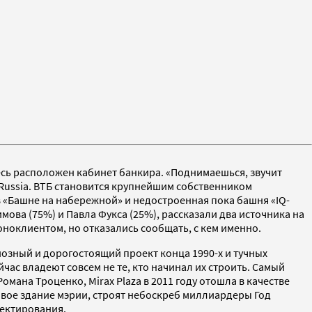
десь расположен кабинет банкира. «Поднимаешься, звучит
 Russia. ВТБ становится крупнейшим собственником
 в «Башне на набережной» и недостроенная пока башня «IQ-
мова (75%) и Павла Фукса (25%), рассказали два источника на
оноклиентом, но отказались сообщать, с кем именно.
зный и дорогостоящий проект конца 1990-х и тучных
час владеют совсем не те, кто начинал их строить. Самый
мана Троценко, Mirax Plaza в 2011 году отошла в качестве
овое здание мэрии, строят небоскреб миллиардеры Год
оектирования.