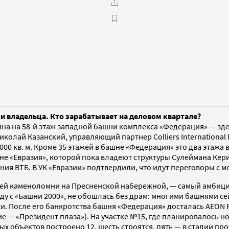
и владельца. Кто зарабатывает на деловом квартале?
стина на 58-й этаж западной башни комплекса «Федерация» — з
колай Казанский, управляющий партнер Colliers International
00 кв. м. Кроме 35 этажей в башне «Федерация» это два этажа
шне «Евразия», которой пока владеют структуры Сулеймана Кери
ия ВТБ. В УК «Евразии» подтвердили, что идут переговоры с м
ей каменоломни на Пресненской набережной, — самый амбицио
ду с «Башни 2000», не обошлась без драм: многими башнями сей
. После его банкротства башня «Федерация» досталась AEON Ро
 — «Президент плаза»). На участке №15, где планировалось н
ых объектов построено 12, шесть строятся, пять — в стадии пр