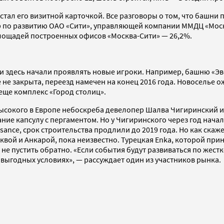
стал его визитной карточкой. Все разговоры о том, что башни 
ор по развитию ОАО «Сити», управляющей компании ММДЦ «Моск
лощадей построенных офисов «Москва-Сити» — 26,2%.
ти здесь начали проявлять новые игроки. Например, башню «
 не закрыта, переезд намечен на конец 2016 года. Новоселье 
 еще комплекс «Город столиц».
 высокого в Европе небоскреба девелопер Шалва Чигиринский 
ние капсулу с пергаментом. Но у Чигиринского через год нача
sance, срок строительства продлили до 2019 года. Но как скаж
квой и Анкарой, пока неизвестно. Турецкая Enka, которой пр
не пустить обратно. «Если события будут развиваться по жестко
выгодных условиях», — рассуждает один из участников рынка.