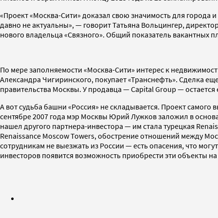
«Проект «Москва-Сити» доказал свою значимость для города и 
давно не актуальны», — говорит Татьяна Вольцингер, директ
нового владельца «Связного». Общий показатель вакантных п
По мере заполняемости «Москва-Сити» интерес к недвижимос
Александра Чигиринского, покупает «Транснефть». Сделка еще
правительства Москвы. У продавца — Capital Group — остается
А вот судьба башни «Россия» не складывается. Проект самого
сентябре 2007 года мэр Москвы Юрий Лужков заложил в основа
нашел другого партнера-инвестора — им стала турецкая Renais
Renaissance Moscow Towers, обострение отношений между Мос
сотрудникам не выезжать из России — есть опасения, что могут 
инвесторов появится возможность приобрести эти объекты на 