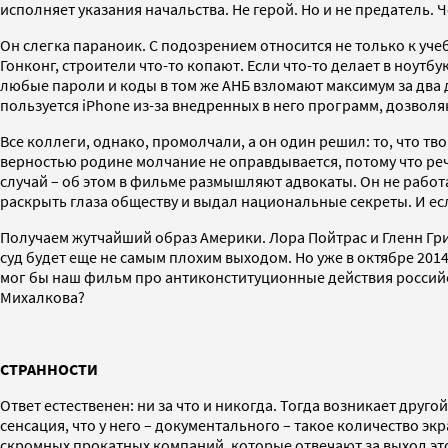
исполняет указания начальства. Не герой. Но и не предатель.
Он слегка параноик. С подозрением относится не только к учеб
Гонконг, строители что-то копают. Если что-то делает в ноутбу
любые пароли и коды в том же АНБ взломают максимум за два дн
пользуется iPhone из-за внедренных в него программ, дозвол
Все коллеги, однако, промолчали, а он один решил: то, что 
верностью родине молчание не оправдывается, потому что ре
случай – об этом в фильме размышляют адвокаты. Он не работ
раскрыть глаза обществу и выдал национальные секреты. И есл
Получаем жутчайший образ Америки. Лора Пойтрас и Гленн Гри
суд будет еще не самым плохим выходом. Но уже в октябре 2014
мог бы наш фильм про антиконституционные действия российски
Михалкова?
СТРАННОСТИ
Ответ естественен: ни за что и никогда. Тогда возникает др
сенсация, что у него – документального – такое количество эк
скромных прокатных компаний, которые отвечают за выход этог