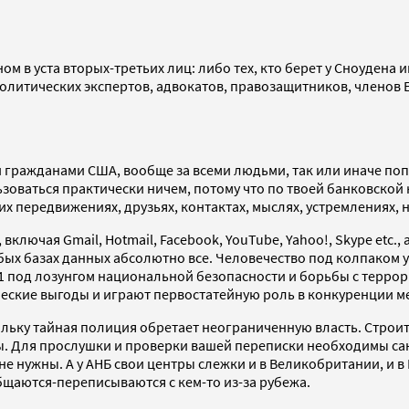
м в уста вторых-третьих лиц: либо тех, кто берет у Сноудена 
е политических экспертов, адвокатов, правозащитников, член
еми гражданами США, вообще за всеми людьми, так или иначе по
зоваться практически ничем, потому что по твоей банковской 
их передвижениях, друзьях, контактах, мыслях, устремлениях, 
ключая Gmail, Hotmail, Facebook, YouTube, Yahoo!, Skype etc.
ых базах данных абсолютно все. Человечество под колпаком у 
1 под лозунгом национальной безопасности и борьбы с террор
ческие выгоды и играют первостатейную роль в конкуренции м
кольку тайная полиция обретает неограниченную власть. Стро
. Для прослушки и проверки вашей переписки необходимы санк
е нужны. А у АНБ свои центры слежки и в Великобритании, и в
бщаются-переписываются с кем-то из-за рубежа.