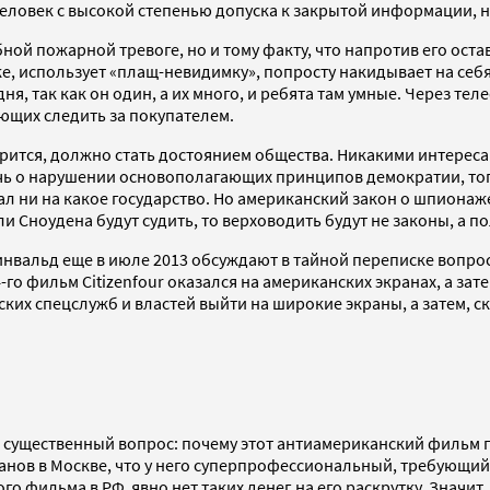
 Человек с высокой степенью допуска к закрытой информации, 
ной пожарной тревоге, но и тому факту, что напротив его оста
ке, использует «плащ-невидимку», попросту накидывает на себя 
я, так как он один, а их много, и ребята там умные. Через те
яющих следить за покупателем.
творится, должно стать достоянием общества. Никакими интер
чь о нарушении основополагающих принципов демократии, того
ал ни на какое государство. Но американский закон о шпиона
и Сноудена будут судить, то верховодить будут не законы, а п
нвальд еще в июле 2013 обсуждают в тайной переписке вопрос,
-го фильм Citizenfour оказался на американских экранах, а зат
х спецслужб и властей выйти на широкие экраны, а затем, ска
угой существенный вопрос: почему этот антиамериканский филь
ранов в Москве, что у него суперпрофессиональный, требующий 
о фильма в РФ, явно нет таких денег на его раскрутку. Значит