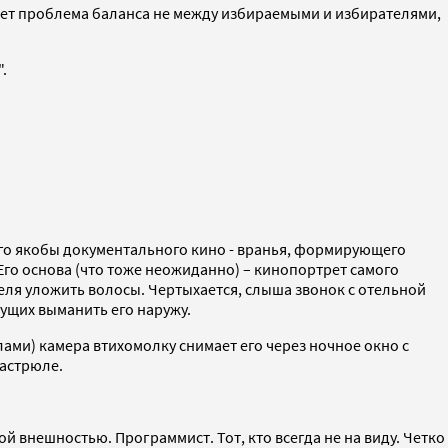
икает проблема баланса не между избираемыми и избирателями,
.
ного якобы документального кино - вранья, формирующего
Его основа (что тоже неожиданно) – кинопортрет самого
геля уложить волосы. Чертыхается, слыша звонок с отельной
дущих выманить его наружу.
елами) камера втихомолку снимает его через ночное окно с
кастрюле.
й внешностью. Программист. Тот, кто всегда не на виду. Четко