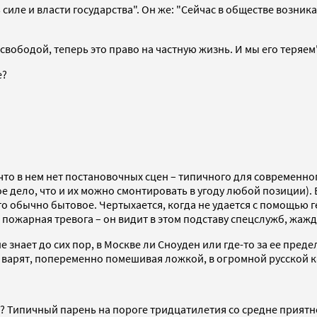
 силе и власти государства". Он же: "Сейчас в обществе возн
вободой, теперь это право на частную жизнь. И мы его теряем"
е?
 что в нем нет постановочных сцен – типичного для современ
 дело, что и их можно смонтировать в угоду любой позиции). 
то обычно бытовое. Чертыхается, когда не удается с помощью 
ая пожарная тревога – он видит в этом подставу спецслужб, жаж
е знает до сих пор, в Москве ли Сноуден или где-то за ее пред
о варят, попеременно помешивая ложкой, в огромной русской 
? Типичный парень на пороге тридцатилетия со средне приятно