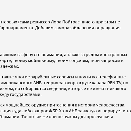
интервью (сама режиссер Лора Пойтрас ничего при этом не
ов Европарламента. Добавим саморазоблачения-оправдания
павшими в сферу его внимания, а также за рядом иностранных
карте, твоему мобильному, твоим соцсетям, твои запросам в
надеждах.
, а также многие зарубежные сервисы и почти все телефонные
американского АНБ: теория заговора в духе канала REN-TV, но
измом, но собираются сведения, которые не имеют никакого
ежду государствами.
ится мощнейшее орудие притеснения в истории человечества.
ция суда либо запрос ФБР. Хотя АНБ зачастую игнорирует и то
 Германии. Точно так же они не нужны для прослушки и