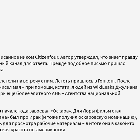
анное ником Citizenfour. Автор утверждал, что знает правду
етный канал для ответа. Прежде подобное письмо пришло
а.
етели на встречу с ним. Лететь пришлось в Гонконг. После
 чисел мая – при помощи, кстати, людей из WikiLeaks Джулиана
перь еще более элитного АНБ – Агентства национальной
 начале года завоевал «Оскара». Для Лоры фильм стал
ана» был про Ирак (и тоже получил оскаровскую номинацию),
ь для просмотра рабочие материалы – в итоге она в какой-то
тская красота по-американски.