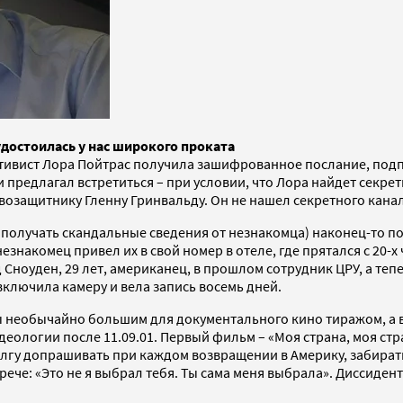
достоилась у нас широкого проката
тивист Лора Пойтрас получила зашифрованное послание, подпис
 предлагал встретиться – при условии, что Лора найдет секр
возащитнику Гленну Гринвальду. Он не нашел секретного канал
 получать скандальные сведения от незнакомца) наконец-то пол
знакомец привел их в свой номер в отеле, где прятался с 20-х
д Сноуден, 29 лет, американец, в прошлом сотрудник ЦРУ, а те
ключила камеру и вела запись восемь дней.
ы необычайно большим для документального кино тиражом, а в
ологии после 11.09.01. Первый фильм – «Моя страна, моя стр
одолгу допрашивать при каждом возвращении в Америку, забират
рече: «Это не я выбрал тебя. Ты сама меня выбрала». Диссиден