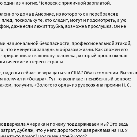
но один из многих. Человек с приличной зарплатой.
вленного дома в Америке, из которого он перебрался в
плед, поскольку те, кто следит, могут и подсмотреть, а уж
лефон, даже если лежит трубка, возможна прослушка. Он не
есами национальной безопасности, профессиональной этикой,
, что именуется западным образом жизни. Как сложен его
же приравнивает к шпиону человека, который просто желал
олитические интересы страны.
 надо ли сейчас возвращаться в США? Оба в сомнении. Вызов в
ем получил и «Оскара». Тут-то возникает неизбежный вопрос:
жем, получить «Золотого орла» из рук хозяина премии Н. С.
м поддержала Америка и почему поддерживаем мы? Это ведь
затрат, дубляж, что у него дорогостоящая реклама на ТВ. У
, им кто-то помог? Подсказки требуются?