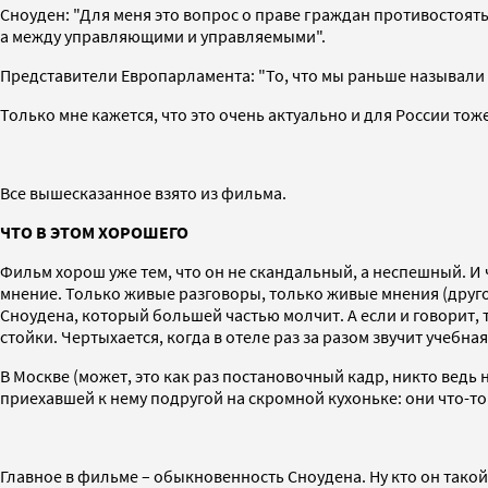
Сноуден: "Для меня это вопрос о праве граждан противостоять
а между управляющими и управляемыми".
Представители Европарламента: "То, что мы раньше называли с
Только мне кажется, что это очень актуально и для России тож
Все вышесказанное взято из фильма.
ЧТО В ЭТОМ ХОРОШЕГО
Фильм хорош уже тем, что он не скандальный, а неспешный. И
мнение. Только живые разговоры, только живые мнения (другое
Сноудена, который большей частью молчит. А если и говорит, 
стойки. Чертыхается, когда в отеле раз за разом звучит учебн
В Москве (может, это как раз постановочный кадр, никто ведь н
приехавшей к нему подругой на скромной кухоньке: они что-т
Главное в фильме – обыкновенность Сноудена. Ну кто он такой