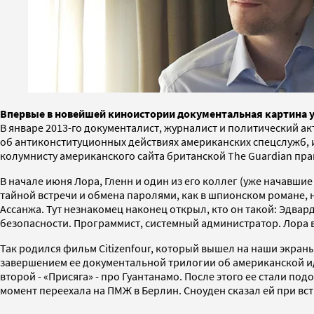
Впервые в новейшей киноистории документальная картина у
В январе 2013-го документалист, журналист и политический ак
об антиконституционных действиях американских спецслужб, и
колумнисту американского сайта британской The Guardian пра
В начале июня Лора, Гленн и один из его коллег (уже начавшие
тайной встречи и обмена паролями, как в шпионском романе, не
Ассанжа. Тут незнакомец наконец открыл, кто он такой: Эдвар
безопасности. Программист, системный администратор. Лора в
Так родился фильм Citizenfour, который вышел на наши экран
завершением ее документальной трилогии об американской иде
второй - «Присяга» - про Гуантанамо. После этого ее стали п
момент переехала на ПМЖ в Берлин. Сноуден сказал ей при вст