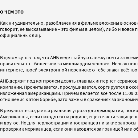
О ЧЕМ ЭТО
Как ни удивительно, разоблачения в фильме вложены в основно
говорит, ее высказывание – это фильм в целом), либо и вовс
официальных лиц.
В целом суть в том, что АНБ ведет тайную слежку почти за вс
правительств – более чем за миллиардом человек. Нельзя поль
интернете, твоей электронной переписке о тебе знают всё: тво
АНБ держит под контролем девять главных интернет-сервисов, в
компании. Прочитывается, прослушивается, сортируется в особ
изложенная американцами. Причем делается все после 11.09.0
отношения к этой борьбе, зато важны в сражениях за экономи
В результате создается реальная угроза для демократии, пос
Американцы, если находятся на родине, еще отчасти защищены
и другое. Но для перлюстрации иностранцев никакие запросы н
проверки американцев, если они находятся за границей или о