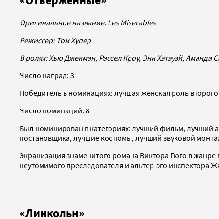
«Отверженные»
Оригинальное название:
Les
Miserables
Режиссер: Том Хупер
В ролях: Хью Джекман, Рассел Кроу, Энн Хэтэуэй, Аманда
Число наград: 3
Победитель в номинациях: лучшая женская роль второго п
Число номинаций: 8
Был номинирован в категориях: лучший фильм, лучший ак
постановщика, лучшие костюмы, лучший звуковой монта
Экранизация знаменитого романа Виктора Гюго в жанре 
неутомимого преследователя и альтер-эго инспектора Ж
«Линкольн»