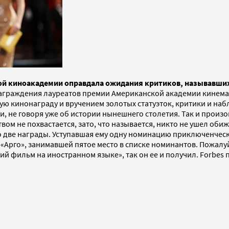
ой киноакадемии оправдала ожидания критиков, называвших
аграждения лауреатов премии Американской академии кинемато
 кинонаграду и вручением золотых статуэток, критики и набл
и, не говоря уже об истории нынешнего столетия. Так и произ
вом не похвастается, зато, что называется, никто не ушел о
о две награды. Уступавшая ему одну номинацию приключенческа
и «Арго», занимавшей пятое место в списке номинантов. Пожа
ий фильм на иностранном языке», так он ее и получил. Forbe