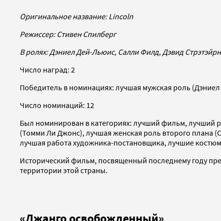
Оригинальное название:
Lincoln
Режиссер: Стивен Спилберг
В ролях: Дэниел Дей-Льюис, Салли Филд, Дэвид Стрэтэйр
Число наград: 2
Победитель в номинациях: лучшая мужская роль (Дэниел
Число номинаций: 12
Был номинирован в категориях: лучший фильм, лучший р
(Томми Ли Джонс), лучшая женская роль второго плана (
лучшая работа художника-постановщика, лучшие костю
Исторический фильм, посвященный последнему году пре
территории этой страны.
«Джанго освобожденный»