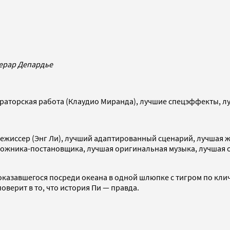
Жерар Депардье
раторская работа (Клаудио Миранда), лучшие спецэффекты, л
ежиссер (Энг Ли), лучший адаптированный сценарий, лучшая ж
дожника-постановщика, лучшая оригинальная музыка, лучшая о
оказавшегося посреди океана в одной шлюпке с тигром по кл
оверит в то, что история Пи — правда.