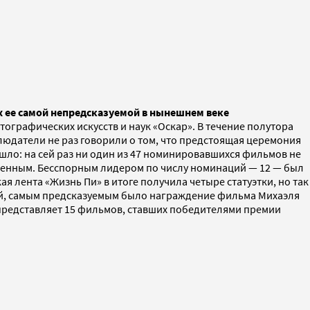
 ее самой непредсказуемой в нынешнем веке
графических искусств и наук «Оскар». В течение полутора
юдатели не раз говорили о том, что предстоящая церемония
ошло: на сей раз ни один из 47 номинировавшихся фильмов не
биженным. Бесспорным лидером по числу номинаций — 12 — был
я лента «Жизнь Пи» в итоге получила четыре статуэтки, но так
луй, самым предсказуемым было награждение фильма Михаэля
s представляет 15 фильмов, ставших победителями премии