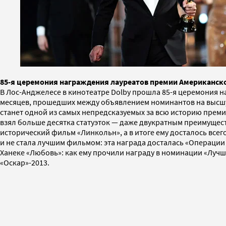
85-я церемония награждения лауреатов премии Американск
В Лос-Анджелесе в кинотеатре Dolby прошла 85-я церемония н
месяцев, прошедших между объявлением номинантов на высшую
станет одной из самых непредсказуемых за всю историю преми
взял больше десятка статуэток — даже двукратным преимущест
исторический фильм «Линкольн», а в итоге ему досталось всег
и не стала лучшим фильмом: эта награда досталась «Операци
Ханеке «Любовь»: как ему прочили награду в номинации «Лучш
«Оскар»-2013.