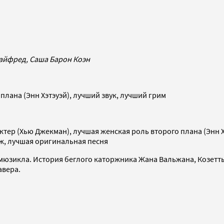
 Сайфред, Саша Барон Коэн
лана (Энн Хэтэуэй), лучший звук, лучший грим
тер (Хью Джекман), лучшая женская роль второго плана (Энн Х
ж, лучшая оригинальная песня
мюзикла. История беглого каторжника Жана Вальжана, Козетт
авера.