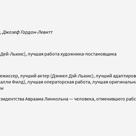
н, Джозеф Гордон-Левитт
 Дей-Льюис), лучшая работа художника-постановщика
ежиссер, лучший актер (Дэниел Дэй-Льюис), лучший адаптиро
Салли Филд), лучшая операторская работа, лучшая оригинальн
мы
зидентства Авраама Линкольна — человека, отменившего рабс