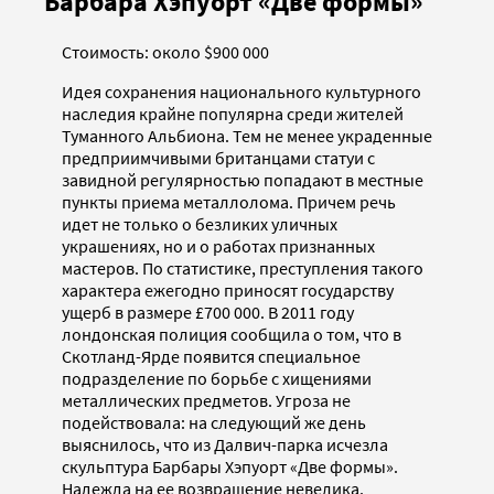
Барбара Хэпуорт «Две формы»
Стоимость: около $900 000
Идея сохранения национального культурного
наследия крайне популярна среди жителей
Туманного Альбиона. Тем не менее украденные
предприимчивыми британцами статуи с
завидной регулярностью попадают в местные
пункты приема металлолома. Причем речь
идет не только о безликих уличных
украшениях, но и о работах признанных
мастеров. По статистике, преступления такого
характера ежегодно приносят государству
ущерб в размере £700 000. В 2011 году
лондонская полиция сообщила о том, что в
Скотланд-Ярде появится специальное
подразделение по борьбе с хищениями
металлических предметов. Угроза не
подействовала: на следующий же день
выяснилось, что из Далвич-парка исчезла
скульптура Барбары Хэпуорт «Две формы».
Надежда на ее возвращение невелика.