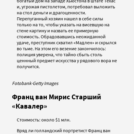
богатый дом на западе Хьюстона в штате Техас
и, угрожая пистолетом, потребовал выложить
на стол деньги и драгоценности.
Перепуганный хозяин нашел в себе силы
только на то, чтобы указать на висевшую на
стене картину и назвать ее примерную
стоимость. Обрадовавшись неожиданной
удаче, преступник схватил «Мадлен» и скрылся
во тьме. На этом его везение закончилось:
полиция уверена, что тайно сбыть столь
ценнный предмет искусства у рядового вора не
получится.
Fotobank
·
Getty Images
Франц ван Мирис Старший
«Кавалер»
Стоимость: около $1 млн.
Вряд ли голландский портретист Франц ван