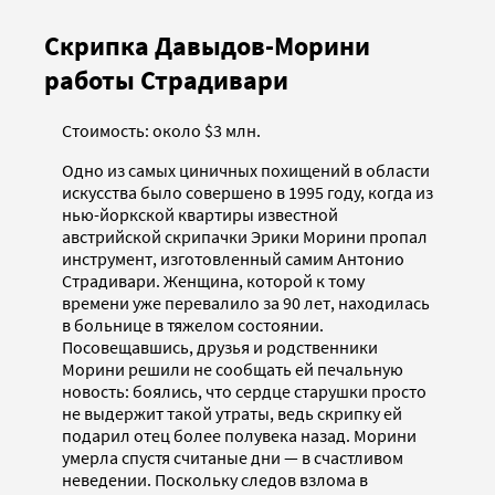
Скрипка Давыдов-Морини
работы Страдивари
Стоимость: около $3 млн.
Одно из самых циничных похищений в области
искусства было совершено в 1995 году, когда из
нью-йоркской квартиры известной
австрийской скрипачки Эрики Морини пропал
инструмент, изготовленный самим Антонио
Страдивари. Женщина, которой к тому
времени уже перевалило за 90 лет, находилась
в больнице в тяжелом состоянии.
Посовещавшись, друзья и родственники
Морини решили не сообщать ей печальную
новость: боялись, что сердце старушки просто
не выдержит такой утраты, ведь скрипку ей
подарил отец более полувека назад. Морини
умерла спустя считаные дни — в счастливом
неведении. Поскольку следов взлома в