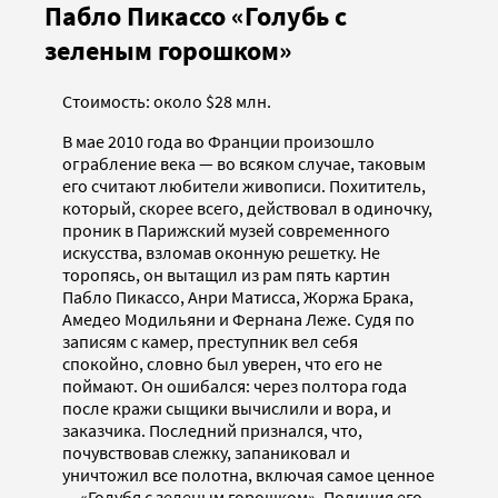
Пабло Пикассо «Голубь с
зеленым горошком»
Стоимость: около $28 млн.
В мае 2010 года во Франции произошло
ограбление века — во всяком случае, таковым
его считают любители живописи. Похититель,
который, скорее всего, действовал в одиночку,
проник в Парижский музей современного
искусства, взломав оконную решетку. Не
торопясь, он вытащил из рам пять картин
Пабло Пикассо, Анри Матисса, Жоржа Брака,
Амедео Модильяни и Фернана Леже. Судя по
записям с камер, преступник вел себя
спокойно, словно был уверен, что его не
поймают. Он ошибался: через полтора года
после кражи сыщики вычислили и вора, и
заказчика. Последний признался, что,
почувствовав слежку, запаниковал и
уничтожил все полотна, включая самое ценное
— «Голубя с зеленым горошком». Полиция его