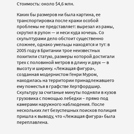
Стоимость: около $4,6 млн.
Каких бы размеров ни была картина, ее
транспортировка после кражи особой
проблемы не представляет: вырезал из рамы,
скрутил в рулон — и неси куда хочешь. Со
скульптурами дело обстоит существенно
сложнее, однако умельцы находятся и тут: в
2005 году в Британии трое неизвестных
похитили статую, размеры которой достигали
трех с половиной метров в длину и двух — в
высоту и ширину. «Лежащая фигура»,
созданная модернистом Генри Муром,
находилась на территории принадлежавшего
ему поместья в графстве Хертфордшир.
Скультуру за считаные минуты подняли в кузов
грузовика с помощью лебедки – прямо под
камерами наружного наблюдения. После
нескольких лет безуспешных поисков полиция
пришла к выводу, что «Лежащая фигура» была
переплавлена.