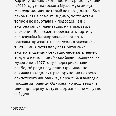
Картину голландского постмодерниста украли
в 2010 году из каирского Музея Мухаммеда
Махмуда Халиля, который вот-вот должен был
закрыться на ремонт. Видимо, поэтому там
толком не работала ни подведенная к
экспонатам сигнализация, ни аппаратура
слежения. В надежде перехватить картину
спецслужбы блокировали аэропорты,
вокзалы, причалы, но все усилия оказались
тщетными. Спустя пару лет британские
эксперты сделали сенсационное заявление о
том, что настоящие «Маки» были похищены из
музея еще в 1977 году и воры рисковали
свободой ради подделки. Оригинал же
сначала находился в распоряжении некоего
египетского чиновника, а позже был выгодно
продан за границу. Однозначно подтвердить
или опровергнуть эту информацию не могут по
сей день.
Fotodom