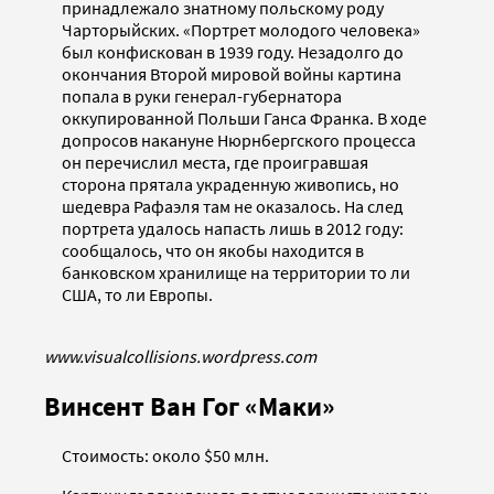
принадлежало знатному польскому роду
Чарторыйских. «Портрет молодого человека»
был конфискован в 1939 году. Незадолго до
окончания Второй мировой войны картина
попала в руки генерал-губернатора
оккупированной Польши Ганса Франка. В ходе
допросов накануне Нюрнбергского процесса
он перечислил места, где проигравшая
сторона прятала украденную живопись, но
шедевра Рафаэля там не оказалось. На след
портрета удалось напасть лишь в 2012 году:
сообщалось, что он якобы находится в
банковском хранилище на территории то ли
США, то ли Европы.
www.visualcollisions.wordpress.com
Винсент Ван Гог «Маки»
Стоимость: около $50 млн.