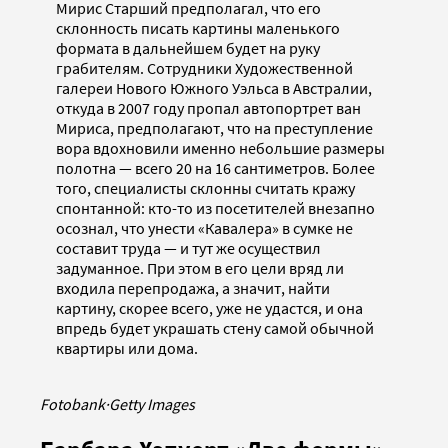
Мирис Старший предполагал, что его
склонность писать картины маленького
формата в дальнейшем будет на руку
грабителям. Сотрудники Художественной
галереи Нового Южного Уэльса в Австралии,
откуда в 2007 году пропал автопортрет ван
Мириса, предполагают, что на преступление
вора вдохновили именно небольшие размеры
полотна — всего 20 на 16 сантиметров. Более
того, специалисты склонны считать кражу
спонтанной: кто-то из посетителей внезапно
осознал, что унести «Кавалера» в сумке не
составит труда — и тут же осуществил
задуманное. При этом в его цели вряд ли
входила перепродажа, а значит, найти
картину, скорее всего, уже не удастся, и она
впредь будет украшать стену самой обычной
квартиры или дома.
Fotobank
·
Getty Images