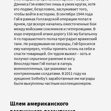
Дэнниса Гэя известно лишь в узких кругах, хотя
его подвиг, безусловно, заслуживает того,
чтобы войти в историю. В сентябре 1944 года
Гэй в рамках Голландской операции попал в
Арнем, где вскоре начались ожесточенные бои
между войсками союзников и гитлеровцами. В
ходе очередной атаки дорогу 156-му батальону
4-го парашютного полка преградил вражеский
танк. Не раздумывая ни секунды, Гэй бросился
ему наперерез, чтобы принять огонь на себя и
спасти товарищей. Он чудом выжил – хоть и
получил серьезное ранение в ногу.
Впоследствии Гэй попал в лагерь
военнопленных, где ухаживал за
контуженными солдатами. В 2011 году на
аукционе Sotheby’s заработанные им награды
были выкуплены частным коллекционером.
Шлем американского