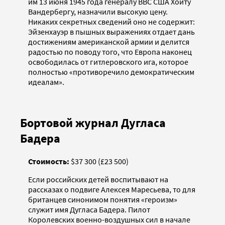
им 13 июня 1945 года генералу ВВС США Хойту
Вандербергу, назначили высокую цену.
Никаких секретных сведений оно не содержит:
Эйзенхауэр в пышных выражениях отдает дань
достижениям американской армии и делится
радостью по поводу того, что Европа наконец
освободилась от гитлеровского ига, которое
полностью «противоречило демократическим
идеалам».
Бортовой журнал Дугласа
Бадера
Стоимость:
$37 300 (£23 500)
Если российских детей воспитывают на
рассказах о подвиге Алексея Маресьева, то для
британцев синонимом понятия «героизм»
служит имя Дугласа Бадера. Пилот
Королевских военно-воздушных сил в начале