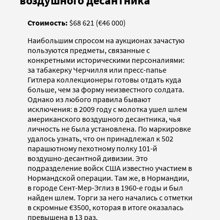
воздушного десантника
Стоимость:
$68 621 (€46 000)
Наибольшим спросом на аукционах зачастую
пользуются предметы, связанные с
конкретными историческими персоналиями:
за табакерку Черчилля или пресс-папье
Гитлера коллекционеры готовы отдать куда
больше, чем за форму неизвестного солдата.
Однако из любого правила бывают
исключения: в 2009 году с молотка ушел шлем
американского воздушного десантника, чья
личность не была установлена. По маркировке
удалось узнать, что он принадлежал к 502
парашютному пехотному полку 101-й
воздушно-десантной дивизии. Это
подразделение войск США известно участием в
Нормандской операции. Там же, в Нормандии,
в городе Сент-Мер-Эглиз в 1960-е годы и был
найден шлем. Торги за него начались с отметки
в скромные €3500, которая в итоге оказалась
превышена в 13 раз.