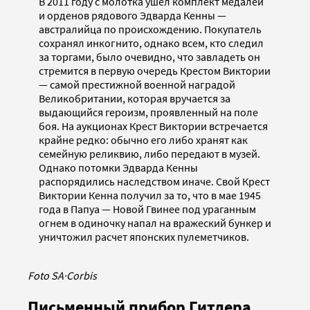
В 2011 году с молотка ушел комплект медалей
и орденов рядового Эдварда Кенны —
австралийца по происхождению. Покупатель
сохранял инкогнито, однако всем, кто следил
за торгами, было очевидно, что завладеть он
стремится в первую очередь Крестом Виктории
— самой престижной военной наградой
Великобритании, которая вручается за
выдающийся героизм, проявленный на поле
боя. На аукционах Крест Виктории встречается
крайне редко: обычно его либо хранят как
семейную реликвию, либо передают в музей.
Однако потомки Эдварда Кенны
распорядились наследством иначе. Свой Крест
Виктории Кенна получил за то, что в мае 1945
года в Папуа — Новой Гвинее под ураганным
огнем в одиночку напал на вражеский бункер и
уничтожил расчет японских пулеметчиков.
Foto SA
·
Corbis
Письменный прибор Гитлера