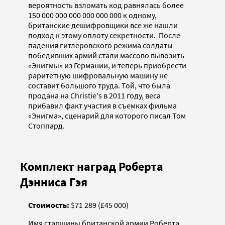
вероятность взломать код равнялась более
150 000 000 000 000 000 000 к одному,
британские дешифровщики все же нашли
подход к этому оплоту секретности. После
падения гитлеровского режима солдаты
победивших армий стали массово вывозить
«Энигмы» из Германии, и теперь приобрести
раритетную шифровальную машину не
составит большого труда. Той, что была
продана на Christie's в 2011 году, веса
прибавил факт участия в съемках фильма
«Энигма», сценарий для которого писал Том
Стоппард.
Комплект наград Роберта
Дэнниса Гэя
Стоимость:
$71 289 (£45 000)
Имя старшины британской армии Роберта