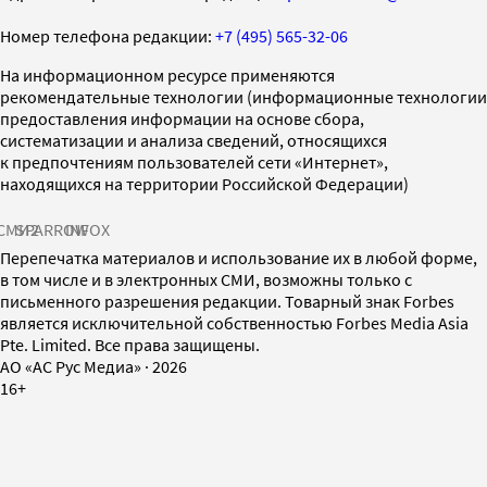
Номер телефона редакции:
+7 (495) 565-32-06
На информационном ресурсе применяются
рекомендательные технологии (информационные технологии
предоставления информации на основе сбора,
систематизации и анализа сведений, относящихся
к предпочтениям пользователей сети «Интернет»,
находящихся на территории Российской Федерации)
СМИ2
SPARROW
INFOX
Перепечатка материалов и использование их в любой форме,
в том числе и в электронных СМИ, возможны только с
письменного разрешения редакции. Товарный знак Forbes
является исключительной собственностью Forbes Media Asia
Pte. Limited. Все права защищены.
AO «АС Рус Медиа»
·
2026
16+