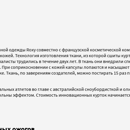
вной одежды Roxy совместно с французской косметической ко
а кожей. Технология изготовления ткани, из которой сшиты кур
циалисты трудились в течение двух лет. В ткань они внедрил
. При соприкосновении с кожей капсулы лопаются и насыщают
е. Ткань, по заверениям создателей, можно постирать 15 раз 
льных атлетов во главе с австралийской сноубордисткой и о
льны эффектом. Стоимость инновационных курток начинается о
ных ожогов