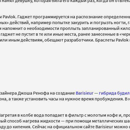
н нанял девушку, которая била его каждый раз, когда он отвле
 Pavlok. Гаджет программируется на распознание определенны
х» действий, например попытке закурить и погрызть ногти, га
ом напомнит о необходимости проплыть запланированный кило
аджет не пустит в те или иные места, ранее занесенные в «че
 или иным действиям, обещают разработчики. Браслеты Pavlok
дизайнера Джоша Ренофа на создание
Barisieur — гибрида буд
рна, а также установить часы на нужное время пробуждения. В
агретая в колбе вода попадает в фильтр с молотым кофе и, про
ый способ нагрева жидкости — при помощи металлических шар
воду до кипения. Сейчас на официальном сайте Barisieur можно