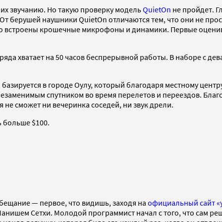
их звучанию. Но такую проверку модель
QuietOn
не пройдет. Г
т берушей наушники QuietOn отличаются тем, что они не прос
во встроены крошечные микрофоны и динамики. Первые оценив
заряда хватает на 50 часов беспрерывной работы. В наборе с де
базируется в городе Оулу, который благодаря местному цент
 незаменимым спутником во время перелетов и переездов. Бла
я не сможет ни вечеринка соседей, ни звук дрели.
ь больше $100.
обещание — первое, что видишь, заходя на
официальный сайт «у
анишем Сетхи. Молодой программист начал с того, что сам ре