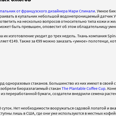
упальник от французского дизайнера Мари Спинали
. Умное би
раивать в купальник небольшой водонепроницаемый датчик УФ
тветить на несколько вопросов относительно типа кожи и же
может быть превышен, оповестит об этом обладательницу умн
 их изготовление уходит до трех недель. Ткань компания Spina
ляет €149. Также за €99 можно заказать «умное» полотенце, ко
рд одноразовых стаканов. Большинство из них имеют в своей 
изобрели биоразлагаемый стакан
The Plantable Coffee Cup
. Кон
ся из переработанной бумаги, создатели внедрили семена раст
80 суток. Нет необходимости вооружаться садовой лопатой и вк
ступны лишь в США, где они уже используются в местных кофейн