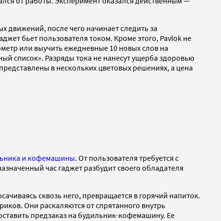
кался от работы. Эксперимент оказался действенным —
х движений, после чего начинает следить за
джет бьет пользователя током. Кроме этого, Pavlok не
метр или выучить ежедневные 10 новых слов на
рный список». Разряды тока не нанесут ущерба здоровью
 представлены в нескольких цветовых решениях, а цена
ильника и кофемашины
. От пользователя требуется с
 назначенный час гаджет разбудит своего обладателя
сачиваясь сквозь него, превращается в горячий напиток.
иков. Они раскаляются от спрятанного внутрь
 оставить предзаказ на будильник-кофемашину. Ее