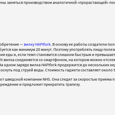
ерены заняться производством аналогичной «прорастающей» по
изобретение —
вилку HAPIfork
. В основу ее работы создатели п
ебуется как минимум 20 минут. Поэтому употреблять пищу поле
ния еды и, если темп становится слишком быстрым и превышает
h вилка соединяется со смартфоном, на котором можно отслеж
 одном заряде вилка HAPIfork продержится до нескольких неде
снуть под струей воды. Стоимость гаджета составляет около 9
 от шведской компании NHS. Она следит за скоростью приема пи
реждение и предложит прекратить трапезу.