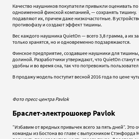
Качество наушников покупатели привыкли оценивать по 
одноименной финской компанией, — сохранять тишину. О
подавляют их, причем даже низкочастотные. В устройст
противофазу и создают эффект тишины.
Вес каждого наушника QuietOn — всего 3,8 грамма, а их 
только хранятся, но и одновременно подзаряжаются.
Финское предприятие, создавшее наушники для тишины, 
долиной. Разработчики утверждают, что QuietOn станут
удобны и во время сна, так что потревожить пользовател
В продажу модель поступит весной 2016 года по цене чут
Фото пресс-центра Pavlok
Браслет-электрошокер Pavlok
”Избавим от вредных привычек всего за пять дней”. Это 
команды из Бостона во главе с выпускником Стэнфорда М