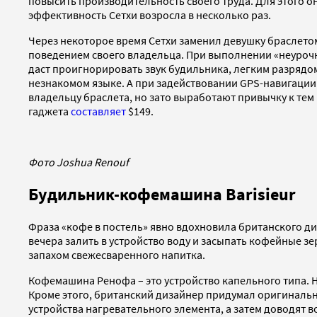
повысить производительность своего труда. Для этого о
эффективность Сетхи возросла в несколько раз.
Через некоторое время Сетхи заменил девушку браслетом
поведением своего владельца. При выполнении «неурочны
даст проигнорировать звук будильника, легким разряд
незнакомом языке. А при задействовании GPS-навигации г
владельцу браслета, но зато выработают привычку к тем
гаджета
составляет
$149.
Фото Joshua Renouf
Будильник-кофемашина Barisieur
Фраза «кофе в постель» явно вдохновила британского 
вечера залить в устройство воду и засыпать кофейные зе
запахом свежесваренного напитка.
Кофемашина Ренофа – это устройство капельного типа. Н
Кроме этого, британский дизайнер придумал оригинальн
устройства нагревательного элемента, а затем доводят 