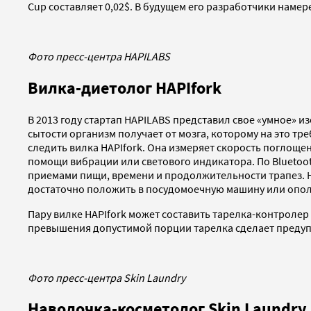
Cup составляет 0,02$. В будущем его разработчики нам
Фото пресс-центра HAPILABS
Вилка-диетолог HAPIfork
В 2013 году стартап HAPILABS представил свое «умное» 
сытости организм получает от мозга, которому на это тр
следить вилка HAPIfork. Она измеряет скорость поглоще
помощи вибрации или светового индикатора. По Bluetoot
приемами пищи, времени и продолжительности трапез. На
достаточно положить в посудомоечную машину или ополо
Пару вилке HAPIfork может составить тарелка-контролер
превышения допустимой порции тарелка сделает предуп
Фото пресс-центра Skin Laundry
Наволочка-косметолог Skin Laundry