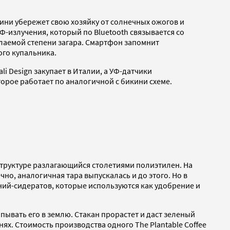
кини убережет свою хозяйку от солнечных ожогов и
-излучения, который по Bluetooth связывается со
лаемой степени загара. Смартфон запомнит
ого купальника.
li Design закупает в Италии, а УФ-датчики
торое работает по аналогичной с бикини схеме.
структуре разлагающийся столетиями полиэтилен. На
ечно, аналогичная тара выпускалась и до этого. Но в
ений-сидератов, которые используются как удобрение и
апывать его в землю. Стакан прорастет и даст зеленый
ях. Стоимость производства одного The Plantable Coffee