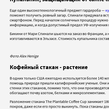
Еще один высокотехнологичный предмет гардероба —
к
поможет получить ровный загар. Спинали придумала вст
смартфоном. Перед началом солнечных процедур нужно о
информацию, и когда допустимый предел УФ-излучения 
Бикини от Мари Спинали шьются на заказ во Франции, а на
изготавливаются в Эльзасе. Стоимость купальника состав
Фото Alex Henige
Кофейный стакан - растение
В одних только США ежегодно используется более 140 мл
помощь природе пришли калифорнийские ученые. Они 
стенки этих стаканов, помимо того, что они производят
обогащают почву азотом, белками и микроэлементами.
Разложение стакана The Plantable Coffee Cup занимает 1
покров, даже если его просто выкинуть. Пока стаканы до