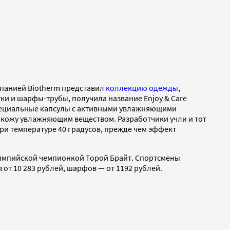
мпанией Biotherm представил
коллекцию одежды
,
тки и шарфы-трубы, получила название Enjoy & Care
и специальные капсулы с активными увлажняющими
 кожу увлажняющим веществом. Разработчики учли и тот
при температуре 40 градусов, прежде чем эффект
лимпийской чемпионкой Торой Брайт. Спортсмены
т 10 283 рублей, шарфов — от 1192 рублей.