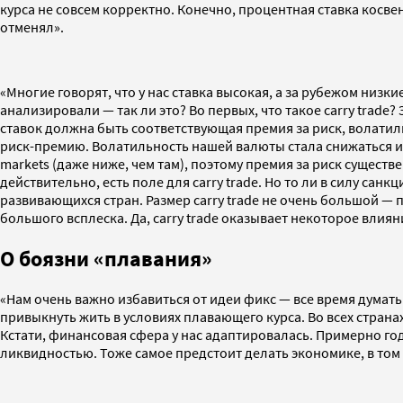
курса не совсем корректно. Конечно, процентная ставка косвен
отменял».
«Многие говорят, что у нас ставка высокая, а за рубежом низ
анализировали — так ли это? Во первых, что такое carry trade
ставок должна быть соответствующая премия за риск, волатил
риск-премию. Волатильность нашей валюты стала снижаться и он
markets (даже ниже, чем там), поэтому премия за риск сущест
действительно, есть поле для carry trade. Но то ли в силу сан
развивающихся стран. Размер carry trade не очень большой — п
большого всплеска. Да, carry trade оказывает некоторое влиян
О боязни «плавания»
«Нам очень важно избавиться от идеи фикс — все время думать
привыкнуть жить в условиях плавающего курса. Во всех страна
Кстати, финансовая сфера у нас адаптировалась. Примерно го
ликвидностью. Тоже самое предстоит делать экономике, в том