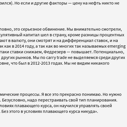
изился). Но если и другие факторы — цену на нефть никто не
условно, это серьезное обвинение. Мы внимательно смотрели,
пекулятивный капитал шел в страну, кроме разницы процентных
ют в валюту, они смотрят и на дифференциал ставок, и на
как в 2014 году, а так как во многих так называемых emerging
е-таки ставки снижаем, Федрезерв — повышает. Потенциально,
ти других рынков. Мы по carry trade не выделяемся среди других
овне, что был в 2012-2013 годах. Мы не видим никакого
номические процессы. Я все это прекрасно понимаю. Но нужно
. Безусловно, надо перестраивать свой тип планирования.
словиях плавающего курса, он научился управлять своей
Без этого в условиях плавающего курса никуда».