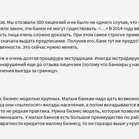
. Мы отозвали 300 лицензий и не было ни одного случая, что 
яли закон, эти банки не могут существовать. <…> В 2014 году 
ть лица очень сложно доказать. При этом самое строгое примен
ачала выдать предписание. Получив его, банк тут же предоста
венности. Это сейчас нужно менять.
еж и очень долгая процедура экстрадиции. Иногда экстрадиру
онарушений еще до отзыва лицензии (потому что банкиры у нас 
чения выезда за границу».
с бизнес-моделью крупных. Малым банкам надо дать возможнос
да они «пылесосят» вклады населения, а потом вкладываются в 
то не редкая практика. Нужна бизнес-модель, которая позвол
 уменьшить. У малых банков есть большое преимущество по раб
звратности кредитов малому бизнесу, то он гораздо выше у кр