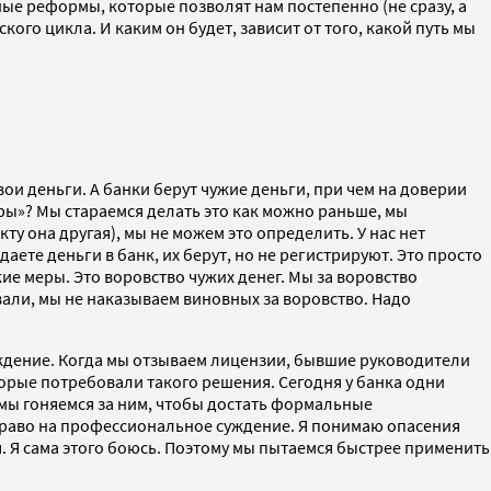
ные реформы, которые позволят нам постепенно (не сразу, а
ого цикла. И каким он будет, зависит от того, какой путь мы
ои деньги. А банки берут чужие деньги, при чем на доверии
ыры»? Мы стараемся делать это как можно раньше, мы
ту она другая), мы не можем это определить. У нас нет
ете деньги в банк, их берут, но не регистрируют. Это просто
е меры. Это воровство чужих денег. Мы за воровство
вали, мы не наказываем виновных за воровство. Надо
уждение. Когда мы отзываем лицензии, бывшие руководители
орые потребовали такого решения. Сегодня у банка одни
И мы гоняемся за ним, чтобы достать формальные
ь право на профессиональное суждение. Я понимаю опасения
 Я сама этого боюсь. Поэтому мы пытаемся быстрее применить