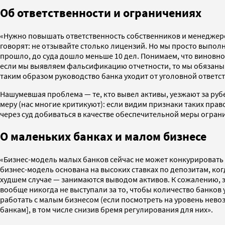
Об ответственности и ограничениях
«Нужно повышать ответственность собственников и менеджеров
говорят: не отзывайте столько лицензий. Но мы просто выполн
прошло, до суда дошло меньше 10 дел. Понимаем, что виновнос
если мы выявляем фальсификацию отчетности, то мы обязаны сн
таким образом руководство банка уходит от уголовной ответст
Нашумевшая проблема — те, кто вывел активы, уезжают за руб
меру (нас многие критикуют): если видим признаки таких прав
через суд добиваться в качестве обеспечительной меры ограни
О маленьких банках и малом бизнесе
«Бизнес-модель малых банков сейчас не может конкурировать 
бизнес-модель основана на высоких ставках по депозитам, ког
худшем случае — занимаются выводом активов. К сожалению, э
вообще никогда не выступали за то, чтобы количество банков
работать с малым бизнесом (если посмотреть на уровень нево
банкам], в том числе снизив бремя регулирования для них».