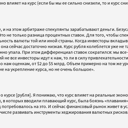
но влияет на курс (если бы мы ее сильно снизили, то и курс сн
кие, и на этом арбитраже спекулянты зарабатывают деньги. Без
? Это не только разница процентных ставок. Для того, чтобы с
ьность валюты той или иной страны. Когда инвесторы вкладыва
а сейчас достаточно низкая. Курс рубля колеблется уже не так 
венно упала. При этом дифференциал ставок сократился: мы вс
кций не все инвесторы идут к нам, то ли в силу привлекательнос
о нам оценкам, от $2 до $5 млрд. Объем примерно на том же ур
ие на укрепление курса, но не очень большое».
 о курсе [рубля]. Я понимаю, что курс влияет на реальные эко
х, в которых вводили плавающий курс, была боязнь «плавания»
д потребовалось на это. И сейчас финансовый рынок живет в у
 числе развивать инструменты хеджирования валютных рисков. 