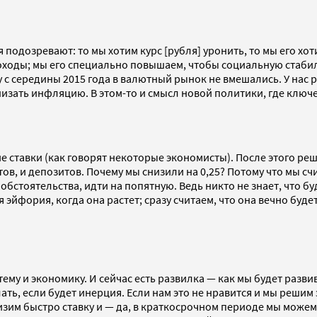
 подозревают: то мы хотим курс [рубля] уронить, то мы его х
оходы; мы его специально повышаем, чтобы социальную стабиль
зу с середины 2015 года в валютный рынок не вмешались. У нас
ать инфляцию. В этом-то и смысл новой политики, где ключев
ение ставки (как говорят некоторые экономисты). После этого р
итов, и депозитов. Почему мы снизили на 0,25? Потому что мы 
обстоятельства, идти на попятную. Ведь никто не знает, что бу
я эйфория, когда она растет; сразу считаем, что она вечно буде
у и экономику. И сейчас есть развилка — как мы будет развив
лать, если будет инерция. Если нам это не нравится и мы реши
зим быстро ставку и — да, в краткосрочном периоде мы можем 