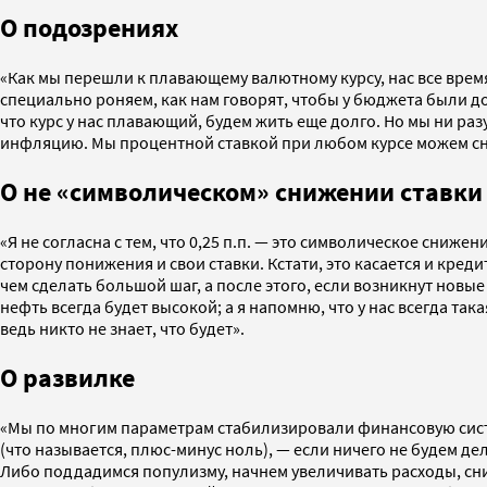
О подозрениях
«Как мы перешли к плавающему валютному курсу, нас все время
специально роняем, как нам говорят, чтобы у бюджета были д
что курс у нас плавающий, будем жить еще долго. Но мы ни ра
инфляцию. Мы процентной ставкой при любом курсе можем сниз
О не «символическом» снижении ставки
«Я не согласна с тем, что 0,25 п.п. — это символическое сниж
сторону понижения и свои ставки. Кстати, это касается и кред
чем сделать большой шаг, а после этого, если возникнут новые 
нефть всегда будет высокой; а я напомню, что у нас всегда така
ведь никто не знает, что будет».
О развилке
«Мы по многим параметрам стабилизировали финансовую систем
(что называется, плюс-минус ноль), — если ничего не будем де
Либо поддадимся популизму, начнем увеличивать расходы, сни