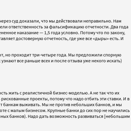
через суд доказали, что мы действовали неправильно. Нам
ввели ответственность за фальсификацию отчетности. Два года
енное наказание — 1,5 года условно. Потому что по закону,
вляет достоверную отчетность, где уже все «дыры» есть. И
ют, но проходит три-четыре года. Мы предложили спорную
узнают все раньше всех и после отзыва уже некого искать)
ть жить с реалистичной бизнес-моделью. А не так что их
рискованные проекты, потому что надо отбить эти ставки. И в
ит банкам выживать. Мы не против небольших банков, и мы
оте с малым бизнесом. Крупные банки до сих пор не научились
упных банков). Надо дать возможность развиваться [небольшим