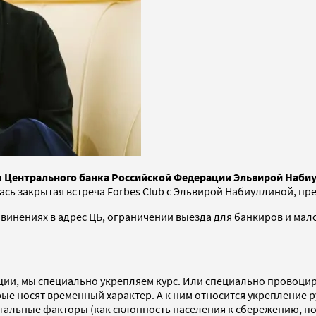
ем Центрального банка Российской Федерации Эльвирой Наби
ялась закрытая встреча Forbes Club с Эльвирой Набиуллиной, 
бвинениях в адрес ЦБ, ограничении выезда для банкиров и мал
ции, мы специально укрепляем курс. Или специально провоциру
носят временный характер. А к ним относится укрепление рубля
нтальные факторы (как склонность населения к сбережению, п