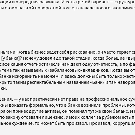
зации и очередная развилка. И есть третий вариант — структур
 стоим на этой поворотной точке, в начале нового экономическ
гами. Когда бизнес ведет себя рискованно, он часто теряет св
ы [у банка]? Почему довели до такой стадии, когда большие «д
ификация отчетности (если нам дают одну отчетность, а по фак
ема так называемых «забалансовых» вкладчиков. Когда вы отда
нка искоренить не можем. И здесь должны быть только жестки
рикрыто таким респектабельным названием «Банк» и там наворо
ки.
шения, — у нас практически нет права на профессиональное с
жны доказать формально, что в банке возникли проблемы, кот
ра он принес другие активы, он поменял тут же свой баланс. 
ы по закону отозвали лицензию. У моих коллег за рубежом ест
ное суждение, то может быть произвол. Произвол, коррупция.