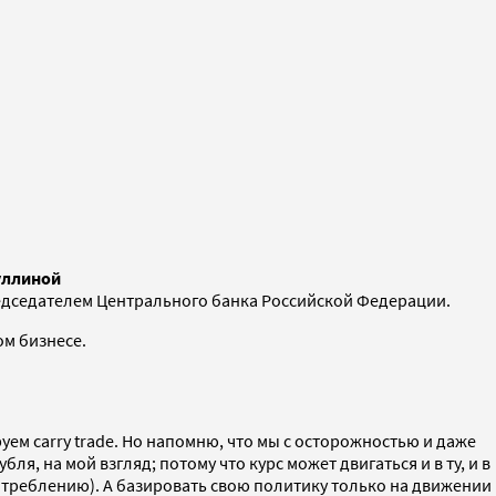
уллиной
председателем Центрального банка Российской Федерации.
ом бизнесе.
ем carry trade. Но напомню, что мы с осторожностью и даже
, на мой взгляд; потому что курс может двигаться и в ту, и в
отреблению). А базировать свою политику только на движении