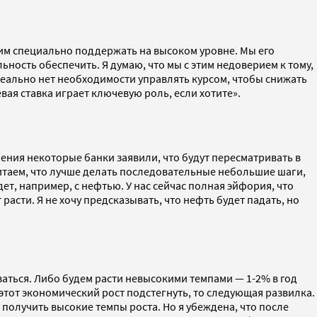
отим специально поддержать на высоком уровне. Мы его
ность обеспечить. Я думаю, что мы с этим недоверием к тому,
 реально нет необходимости управлять курсом, чтобы снижать
ая ставка играет ключевую роль, если хотите».
ешения некоторые банки заявили, что будут пересматривать в
считаем, что лучше делать последовательные небольшие шаги,
дет, например, с нефтью. У нас сейчас полная эйфория, что
т расти. Я не хочу предсказывать, что нефть будет падать, но
аться. Либо будем расти невысокими темпами — 1-2% в год
м этот экономический рост подстегнуть, то следующая развилка.
получить высокие темпы роста. Но я убеждена, что после