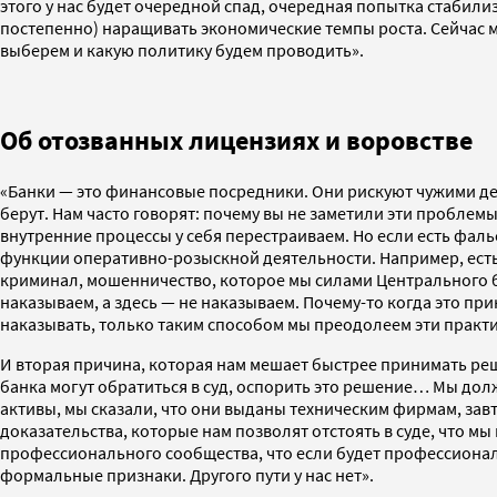
этого у нас будет очередной спад, очередная попытка стабили
постепенно) наращивать экономические темпы роста. Сейчас мы
выберем и какую политику будем проводить».
Об отозванных лицензиях и воровстве
«Банки — это финансовые посредники. Они рискуют чужими день
берут. Нам часто говорят: почему вы не заметили эти проблем
внутренние процессы у себя перестраиваем. Но если есть фальс
функции оперативно-розыскной деятельности. Например, есть т
криминал, мошенничество, которое мы силами Центрального ба
наказываем, а здесь — не наказываем. Почему-то когда это п
наказывать, только таким способом мы преодолеем эти практи
И вторая причина, которая нам мешает быстрее принимать ре
банка могут обратиться в суд, оспорить это решение… Мы дол
активы, мы сказали, что они выданы техническим фирмам, завт
доказательства, которые нам позволят отстоять в суде, что м
профессионального сообщества, что если будет профессиональ
формальные признаки. Другого пути у нас нет».