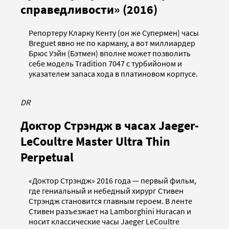
справедливости» (2016)
Репортеру Кларку Кенту (он же Супермен) часы
Breguet явно не по карману, а вот миллиардер
Брюс Уэйн (Бэтмен) вполне может позволить
себе модель Tradition 7047 с турбийоном и
указателем запаса хода в платиновом корпусе.
DR
Доктор Стрэндж в часах Jaeger-
LeCoultre Master Ultra Thin
Perpetual
«Доктор Стрэндж» 2016 года — первый фильм,
где гениальный и небедный хирург Стивен
Стрэндж становится главным героем. В ленте
Стивен разъезжает на Lamborghini Huracan и
носит классические часы Jaeger LeCoultre