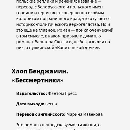
польские реплики и речения; название —
перевод с белорусского и польского имен
героини и героя) веет совершенно особым
колоритом пограничного края, что отучает от
историко-политического верхоглядства. Но и
это еще не главное. Роман — приключенческий
в том смысле, в каком привыкли думать о
романах Вальтера Скотта и, не без оглядки на
них, о пушкинской «Капитанской дочке».
Хлоя Бенджамин.
«Бессмертники»
Издательство:
Фантом Пресс
Дата выхода:
весна
Перевод с английского:
Марина Извекова
Это роман о непредсказуемости жизни, о