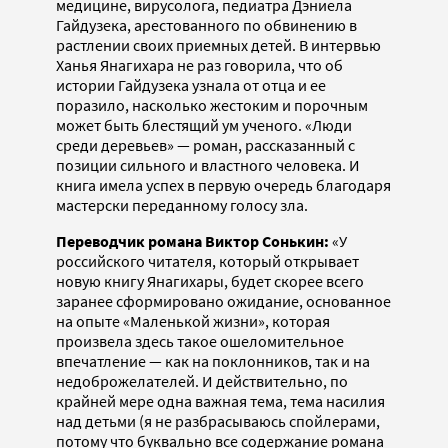
медицине, вирусолога, педиатра Дэниела
Гайдузека, арестованного по обвинению в
растлении своих приемных детей. В интервью
Ханья Янагихара не раз говорила, что об
истории Гайдузека узнала от отца и ее
поразило, насколько жестоким и порочным
может быть блестящий ум ученого. «Люди
среди деревьев» — роман, рассказанный с
позиции сильного и властного человека. И
книга имела успех в первую очередь благодаря
мастерски переданному голосу зла.
Переводчик романа Виктор Сонькин:
«У
российского читателя, который открывает
новую книгу Янагихары, будет скорее всего
заранее сформировано ожидание, основанное
на опыте «Маленькой жизни», которая
произвела здесь такое ошеломительное
впечатление — как на поклонников, так и на
недоброжелателей. И действительно, по
крайней мере одна важная тема, тема насилия
над детьми (я не разбрасываюсь спойлерами,
потому что буквально все содержание романа