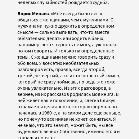
нелепых случайностей рождается судьба.
Борис Минаев
: «Мне всегда было легче
общаться с женщинами, чем с мужчинами. С
мужчинами нужно дружить в определенном
смысле — сильно выпивать, что-то вместе
обязательно делать или ходить в баню,
например, чего я терпеть не могу, а уж только
потом говорить. И только на определенные
темы. С женщинами можно говорить сразу и
обо всем. У всех этих необязательных
разговоров есть, правда, всегда второй,
третий, четвертый, а то и сто четвертый смысл,
который не сразу поймешь, но ведь это тоже
очень увлекательно. Из этих разговоров, а
вернее, из их рассказов родилась моя книга. В
ней живет наше поколение, и, слегка бликуя,
отражается целая эпоха, которая формально
началась в 1980-е, а на самом деле еще раньше,
но почему-то все никак не хочет кончаться. Я
не знаю, что это значит, может быть, мы все
будем жить вечно? Собственно, именно это я и
старался понять».