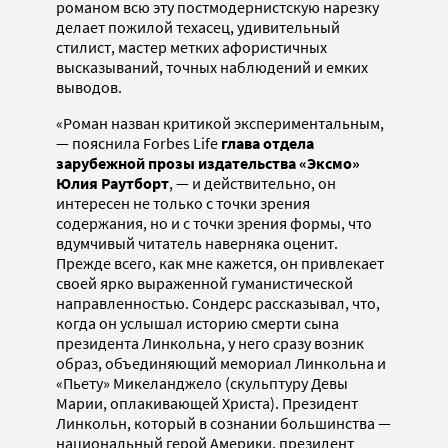
романом всю эту постмодернистскую нарезку
делает пожилой техасец, удивительный
стилист, мастер метких афористичных
высказываний, точных наблюдений и емких
выводов.
«Роман назван критикой экспериментальным,
— пояснила Forbes Life
глава отдела
зарубежной прозы издательства «Эксмо»
Юлия Раутборт
, — и действительно, он
интересен не только с точки зрения
содержания, но и с точки зрения формы, что
вдумчивый читатель наверняка оценит.
Прежде всего, как мне кажется, он привлекает
своей ярко выраженной гуманистической
направленностью. Сондерс рассказывал, что,
когда он услышал историю смерти сына
президента Линкольна, у него сразу возник
образ, объединяющий мемориал Линкольна и
«Пьету» Микеланджело (скульптуру Девы
Марии, оплакивающей Христа). Президент
Линкольн, который в сознании большинства —
национальный герой Америки, президент