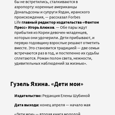
бы не встретились, сталкиваются в
аэропорту: коренные американцы
Дональдсоны и супруги Яздан, иранского
происхождения, — рассказал Forbes
Life
главный редактор издательства «Фантом
Пресс» Игорь Алюков
. — Обе пары ждут
прибытия из Кореи девочек-младенцев,
которых они удочерили. Дети прибывают, и
первую годовщину взрослые решают отметить
вместе. Это становится традицией — две семьи
встречаются раз в год, и постепенно их судьбы
сплетаются. Роман полон света, нежности,
удивительных наблюдений за жизнью».
Гузель Яхина. «Дети мои»
Издательство:
Редакция Елены Шубиной
Дата выхода:
конец апреля — начало мая
«Дети мои» — вторая книга молодой