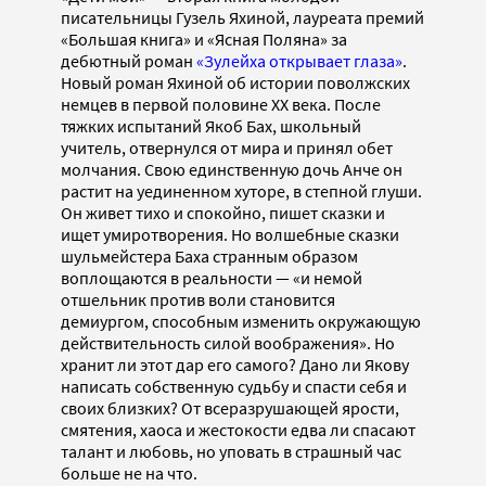
писательницы Гузель Яхиной, лауреата премий
«Большая книга» и «Ясная Поляна» за
дебютный роман
«Зулейха открывает глаза»
.
Новый роман Яхиной об истории поволжских
немцев в первой половине ХХ века. После
тяжких испытаний Якоб Бах, школьный
учитель, отвернулся от мира и принял обет
молчания. Свою единственную дочь Анче он
растит на уединенном хуторе, в степной глуши.
Он живет тихо и спокойно, пишет сказки и
ищет умиротворения. Но волшебные сказки
шульмейстера Баха странным образом
воплощаются в реальности — «и немой
отшельник против воли становится
демиургом, способным изменить окружающую
действительность силой воображения». Но
хранит ли этот дар его самого? Дано ли Якову
написать собственную судьбу и спасти себя и
своих близких? От всеразрушающей ярости,
смятения, хаоса и жестокости едва ли спасают
талант и любовь, но уповать в страшный час
больше не на что.