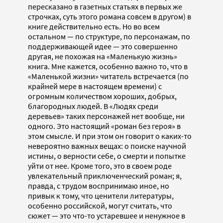
пересказано в газетных статьях в первых же
строчках, суть этого романа совсем в другом) в
книге действительно есть. Но во всем
остальном — по структуре, по персонажам, по
поддерживающей идее — это совершенно
другая, не похожая на «Маленькую жизнь»
книга. Мне кажется, особенно важно то, что в
«Маленькой жизни» читатель встречается (по
крайней мере в настоящем времени) с
огромным количеством хороших, добрых,
благородных людей. В «Людях среди
деревьев» таких персонажей нет вообще, ни
одного. Это настоящий «роман без героя» в
этом смысле. И при этом он говорит о каких-то
невероятно важных вещах: о поиске научной
истины, о верности себе, о смерти и попытке
уйти от нее. Кроме того, это в своем роде
увлекательный приключенческий роман; я,
правда, с трудом воспринимаю иное, но
привык к тому, что ценители литературы,
особенно российской, могут считать, что
сюжет — это что-то устаревшее и ненужное в