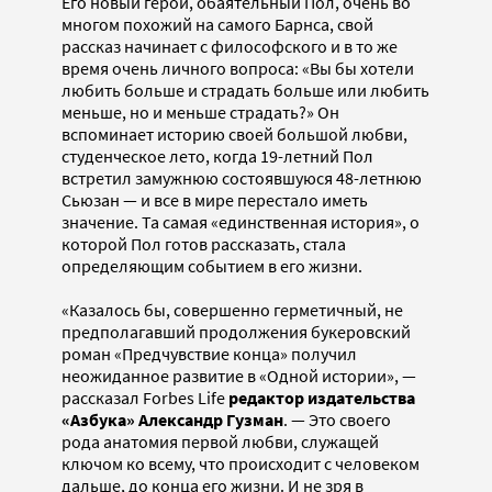
Его новый герой, обаятельный Пол, очень во
многом похожий на самого Барнса, свой
рассказ начинает с философского и в то же
время очень личного вопроса: «Вы бы хотели
любить больше и страдать больше или любить
меньше, но и меньше страдать?» Он
вспоминает историю своей большой любви,
студенческое лето, когда 19-летний Пол
встретил замужнюю состоявшуюся 48-летнюю
Сьюзан — и все в мире перестало иметь
значение. Та самая «единственная история», о
которой Пол готов рассказать, стала
определяющим событием в его жизни.
«Казалось бы, совершенно герметичный, не
предполагавший продолжения букеровский
роман «Предчувствие конца» получил
неожиданное развитие в «Одной истории», —
рассказал Forbes Life
редактор издательства
«Азбука» Александр Гузман
. — Это своего
рода анатомия первой любви, служащей
ключом ко всему, что происходит с человеком
дальше, до конца его жизни. И не зря в