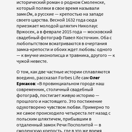
исторический роман о родном Смоленске,
который поляки в свое время называли
замк
О
м, а русские — крепостью на западе
своего царства. Весной 1632 года сюда
приезжает молодой шляхтич Николаус
Вржосек, а в феврале 2015 года — московский
свадебный фотограф Павел Косточкин. Оба с
любопытством всматриваются в очертания
замка-крепости и обоих ждет любовь: одного
— к внучке иконописца и травника, другого — к
чужой невесте.
О том, как две частные истории сплавляются
воедино, рассказал Forbes Life сам
Олег
Ермаков
: «В провинциальном городе наш
современник, столичный свадебный
фотограф, постигает живую историю —
прошлого и настоящего. Это постижение
одухотворено чувством любви. Примерно то
же самое происходило четыреста лет назад с
польским шляхтичем, прибывшим в
отдаленный замок Речи Посполитой — в
смоленскую крепость, где в это же время