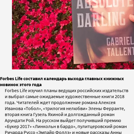
Forbes Life составил календарь выхода главных книжных
новинок этого года
Forbes Life изучил планы ведущих российских издательств
и выбрал самые ожидаемые художественные книги 2018
года. Читателей ждет продолжение романа Алексея
Иванова «Тобол», «трилогия нелюбви» Элены Ферранте,
вторая книга Гузель Яхиной и долгожданный роман
Арундати Рой. На русском выйдет получивший премию
«Букер 2017» «Линкольн в бардо», пулитцеровский роман
Ричарда Руссо «Эмпайр Фоллз» и новые рассказы Анны