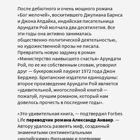
После дебютного и очень мощного романа
«Бог мелочей», восхитившего Джулиана Барнса
и Джона Апдайка, индийская писательница
Арундати Рой молчала два десятилетия. Все
эти годы она активно занималась
общественно-политической деятельностью,
но художественной прозы не писала.
Превратить новую задумку в роман
«Министерство наивысшего счастья» Арундати
Рой, по ее же собственным словам, уговорил
друг — букеровский лауреат 1972 года Джон
Берджер. Британские издатели единодушны:
второе произведение Арундати Рой является
«удивительной, многослойной книгой —
пожалуй, лучшим романом, который нам
довелось прочесть в последние годы».
«Это удивительная книга, — подтвердил Forbes
Life
переводчик романа
Александр Анваер
. —
Автору удалось развеять миф, созданный
знаменитыми сентиментальными
«индийскими» фильмами и древними