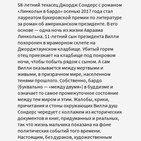
58-летний техасец Джордж Сондерс с романом
«Линкольн в бардо» осенью 2017 года стал
лауреатом Букеровской премии по литературе
за роман об американском президенте. В его
основе — одна ночь из жизни Авраама
Линкольна. 11-летний сын президента Вилли
похоронен в мраморном склепе на
Джорджтаунском кладбище. Убитый горем
отец приезжает на кладбище под покровом
ночи, чтобы побыть рядом с сыном. А сам
Вилли оказывается между мертвыми и
живыми, в призрачном мире, населенном
тенями прошлого. Собственно, бардо
(буквально — «между двумя») в буддизме и
означает то самое промежуточное состояние
между тем миром и этим. Жалобы, крики,
причитания и стоны окружающих Вилли душ
Сондерс чередует с коллажем из исторических
документов и книг, придуманных и реальных,
так что жизнь мальчика показана на фоне
политических событий того времени.
Настоящим, без дураков, художественным