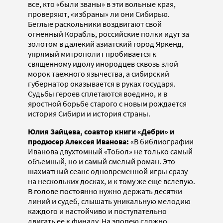
все, кто «были званы» в эти вольные края,
проверяют, «избраны» ли они Сибирью.
Беглые раскольники воздвигают свой
огненный Корабль, российские полки идут за
золотом в далекий азиатский город Яркенд,
упрямый митрополит пробивается к
священному идолу инородцев сквозь злой
морок таежного язычества, а сибирский
губернатор оказывается в руках государя.
Судьбы героев сплетаются воедино, и в
яростной борьбе старого с новым рождается
история Сибири и история страны.
Юлия Зайцева, соавтор книги «Дебри» и
продюсер Алексея Иванова:
«В библиографии
Иванова двухтомный «Тобол» не только самый
объемный, но и самый смелый роман. Это
шахматный сеанс одновременной игры сразу
на нескольких досках, и к тому же еще вслепую.
В голове постоянно нужно держать десятки
линий и судеб, слышать уникальную мелодию
каждого и настойчиво и поступательно
двигать ее к финалу. На эпопею сложно