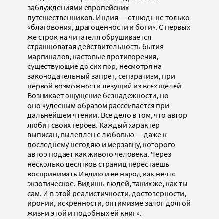
заблуждениями европейских
путешественников. Индия — отнюдь не только
«благовония, драгоценности и боги». С первых
же строк на читателя обрушивается
страшноватая действительность бытия
маргиналов, кастовые противоречия,
существующие до сих пор, несмотря на
законодательный запрет, сепаратизм, при
первой возможности лезущий из всех щелей.
Возникает ощущение безнадежности, но
оно чудесным образом рассеивается при
дальнейшем чтении. Все дело в том, что автор
любит своих героев. Каждый характер
выписан, вылеплен с любовью — даже к
последнему негодяю и мерзавцу, которого
автор подает как живого человека. Через
несколько десятков страниц перестаешь
воспринимать Индию и ее народ как нечто
экзотическое. Видишь людей, таких же, как ты
сам. И в этой реалистичности, достоверности,
иронии, искренности, оптимизме залог долгой
жизни этой и подобных ей книг».