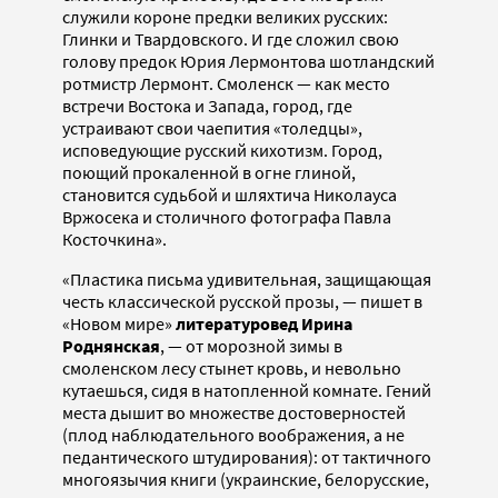
служили короне предки великих русских:
Глинки и Твардовского. И где сложил свою
голову предок Юрия Лермонтова шотландский
ротмистр Лермонт. Смоленск — как место
встречи Востока и Запада, город, где
устраивают свои чаепития «толедцы»,
исповедующие русский кихотизм. Город,
поющий прокаленной в огне глиной,
становится судьбой и шляхтича Николауса
Вржосека и столичного фотографа Павла
Косточкина».
«Пластика письма удивительная, защищающая
честь классической русской прозы, — пишет в
«Новом мире»
литературовед
Ирина
Роднянская
, — от морозной зимы в
смоленском лесу стынет кровь, и невольно
кутаешься, сидя в натопленной комнате. Гений
места дышит во множестве достоверностей
(плод наблюдательного воображения, а не
педантического штудирования): от тактичного
многоязычия книги (украинские, белорусские,