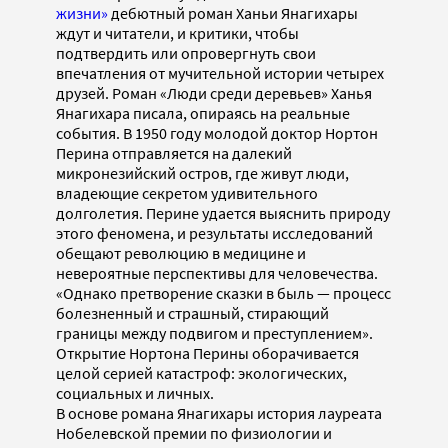
жизни»
дебютный роман Ханьи Янагихары
ждут и читатели, и критики, чтобы
подтвердить или опровергнуть свои
впечатления от мучительной истории четырех
друзей. Роман «Люди среди деревьев» Ханья
Янагихара писала, опираясь на реальные
события. В 1950 году молодой доктор Нортон
Перина отправляется на далекий
микронезийский остров, где живут люди,
владеющие секретом удивительного
долголетия. Перине удается выяснить природу
этого феномена, и результаты исследований
обещают революцию в медицине и
невероятные перспективы для человечества.
«Однако претворение сказки в быль — процесс
болезненный и страшный, стирающий
границы между подвигом и преступлением».
Открытие Нортона Перины оборачивается
целой серией катастроф: экологических,
социальных и личных.
В основе романа Янагихары история лауреата
Нобелевской премии по физиологии и