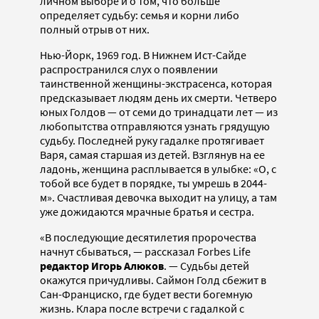
личном выборе и о том, что больше
определяет судьбу: семья и корни либо
полный отрыв от них.
Нью-Йорк, 1969 год. В Нижнем Ист-Сайде
распространился слух о появлении
таинственной женщины-экстрасенса, которая
предсказывает людям день их смерти. Четверо
юных Голдов — от семи до тринадцати лет — из
любопытства отправляются узнать грядущую
судьбу. Последней руку гадалке протягивает
Варя, самая старшая из детей. Взглянув на ее
ладонь, женщина расплывается в улыбке: «О, с
тобой все будет в порядке, ты умрешь в 2044-
м». Счастливая девочка выходит на улицу, а там
уже дожидаются мрачные братья и сестра.
«В последующие десятилетия пророчества
начнут сбываться, — рассказал Forbes Life
редактор
Игорь Алюков
. — Судьбы детей
окажутся причудливы. Саймон Голд сбежит в
Сан-Франциско, где будет вести богемную
жизнь. Клара после встречи с гадалкой с