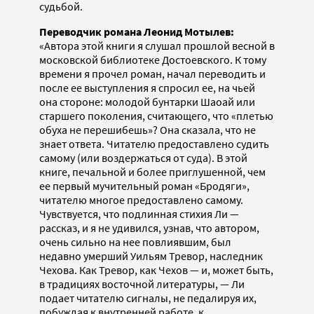
судьбой.
Переводчик романа Леонид Мотылев:
«Автора этой книги я слушал прошлой весной в
московской библиотеке Достоевского. К тому
времени я прочел роман, начал переводить и
после ее выступления я спросил ее, на чьей
она стороне: молодой бунтарки Шаоай или
старшего поколения, считающего, что «плетью
обуха не перешибешь»? Она сказала, что не
знает ответа. Читателю предоставлено судить
самому (или воздержаться от суда). В этой
книге, печальной и более приглушенной, чем
ее первый мучительный роман «Бродяги»,
читателю многое предоставлено самому.
Чувствуется, что подлинная стихия Ли —
рассказ, и я не удивился, узнав, что автором,
очень сильно на нее повлиявшим, был
недавно умерший Уильям Тревор, наследник
Чехова. Как Тревор, как Чехов — и, может быть,
в традициях восточной литературы, — Ли
подает читателю сигналы, не педалируя их,
побуждая к внутренней работе, к