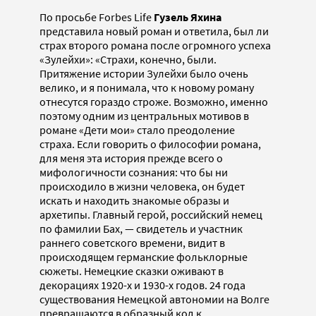
По просьбе Forbes Life
Гузель Яхина
представила новый роман и ответила, был ли
страх второго романа после огромного успеха
«Зулейхи»: «Cтрахи, конечно, были.
Притяжение истории Зулейхи было очень
велико, и я понимала, что к новому роману
отнесутся гораздо строже. Возможно, именно
поэтому одним из центральных мотивов в
романе «Дети мои» стало преодоление
страха. Если говорить о философии романа,
для меня эта история прежде всего о
мифологичности сознания: что бы ни
происходило в жизни человека, он будет
искать и находить знакомые образы и
архетипы. Главный герой, российский немец
по фамилии Бах, — свидетель и участник
раннего советского времени, видит в
происходящем германские фольклорные
сюжеты. Немецкие сказки оживают в
декорациях 1920-х и 1930-х годов. 24 года
существования Немецкой автономии на Волге
превращаются в образный код к