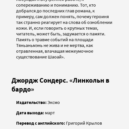
сопереживанию и пониманию. Тот, кто
добрался до последних глав романа, к
примеру, сам должен понять, почему героиня
так странно реагирует на слова об озноблении
кожи. И, если говорить о крупных темах,
читатель, может быть, задумается о памяти.
Память о травме событий на площади
Тяньаньмэнь не жива и не мертва, как
отравленная, влачащая межеумочное
существование Шаоай».
Джордж Сондерс. «Линкольн в
бардо»
Издательство:
Эксмо
Дата выхода:
март
Перевод с английского:
Григорий Крылов