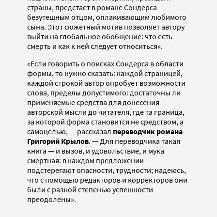
страны, предстает в романе Сондерса
безутешным отцом, оплакивающим любимого
сына. Этот сюжетный мотив позволяет автору
выйти на глобальное обобщение: что есть
смерть и как к ней следует относиться».
«Если говорить о поисках Сондерса в области
формы, то нужно сказать: каждой страницей,
каждой строкой автор опробует возможности
слова, пределы допустимого: достаточны ли
применяемые средства для донесения
авторской мысли до читателя, где та граница,
за которой форма становится не средством, а
самоцелью, — рассказал
переводчик романа
Григорий Крылов
. — Для переводчика такая
книга — и вызов, и удовольствие, и мука
смертная: в каждом предложении
подстерегают опасности, трудности; надеюсь,
что с помощью редакторов и корректоров они
были с разной степенью успешности
преодолены».