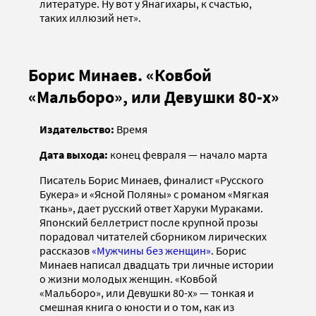
литературе. Ну вот у Янагихары, к счастью,
таких иллюзий нет».
Борис Минаев. «Ковбой
«Мальборо», или Девушки 80-х»
Издательство:
Время
Дата выхода:
конец февраля — начало марта
Писатель Борис Минаев, финалист «Русского
Букера» и «Ясной Поляны» с романом «Мягкая
ткань», дает русский ответ Харуки Мураками.
Японский беллетрист после крупной прозы
порадовал читателей сборником лирических
рассказов
«Мужчины без женщин»
. Борис
Минаев написал двадцать три личные истории
о жизни молодых женщин. «Ковбой
«Мальборо», или Девушки 80-х» — тонкая и
смешная книга о юности и о том, как из