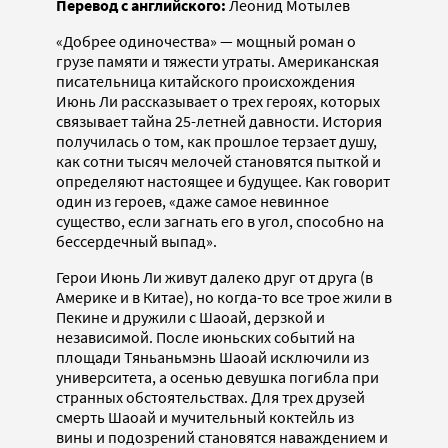
Перевод с английского:
Леонид Мотылев
«Добрее одиночества» — мощный роман о
грузе памяти и тяжести утраты. Американская
писательница китайского происхождения
Июнь Ли рассказывает о трех героях, которых
связывает тайна 25-летней давности. История
получилась о том, как прошлое терзает душу,
как сотни тысяч мелочей становятся пыткой и
определяют настоящее и будущее. Как говорит
один из героев, «даже самое невинное
существо, если загнать его в угол, способно на
бессердечный выпад».
Герои Июнь Ли живут далеко друг от друга (в
Америке и в Китае), но когда-то все трое жили в
Пекине и дружили с Шаоай, дерзкой и
независимой. После июньских событий на
площади Тяньаньмэнь Шаоай исключили из
университета, а осенью девушка погибла при
странных обстоятельствах. Для трех друзей
смерть Шаоай и мучительный коктейль из
вины и подозрений становятся наваждением и