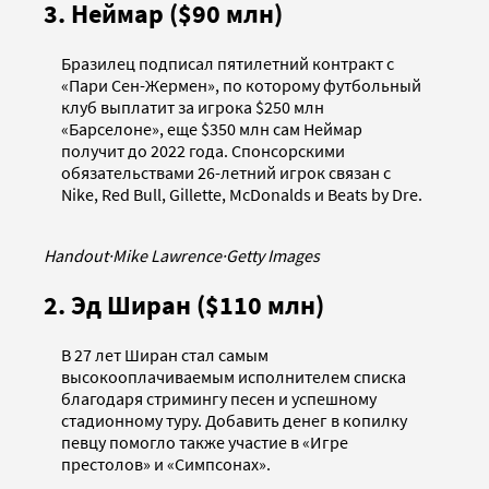
3. Неймар ($90 млн)
Бразилец подписал пятилетний контракт с
«Пари Сен-Жермен», по которому футбольный
клуб выплатит за игрока $250 млн
«Барселоне», еще $350 млн сам Неймар
получит до 2022 года. Спонсорскими
обязательствами 26-летний игрок связан с
Nike, Red Bull, Gillette, McDonalds и Beats by Dre.
Handout
·
Mike Lawrence
·
Getty Images
2. Эд Ширан ($110 млн)
В 27 лет Ширан стал самым
высокооплачиваемым исполнителем списка
благодаря стримингу песен и успешному
стадионному туру. Добавить денег в копилку
певцу помогло также участие в «Игре
престолов» и «Симпсонах».