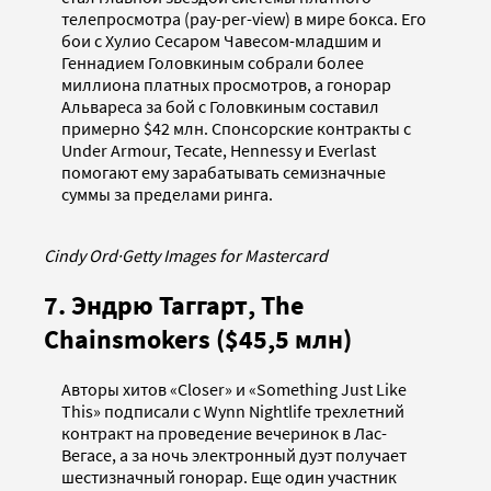
телепросмотра (pay-per-view) в мире бокса. Его
бои с Хулио Сесаром Чавесом-младшим и
Геннадием Головкиным собрали более
миллиона платных просмотров, а гонорар
Альвареса за бой с Головкиным составил
примерно $42 млн. Спонсорские контракты с
Under Armour, Tecate, Hennessy и Everlast
помогают ему зарабатывать семизначные
суммы за пределами ринга.
Cindy Ord
·
Getty Images for Mastercard
7. Эндрю Таггарт, The
Chainsmokers ($45,5 млн)
Авторы хитов «Closer» и «Something Just Like
This» подписали с Wynn Nightlife трехлетний
контракт на проведение вечеринок в Лас-
Вегасе, а за ночь электронный дуэт получает
шестизначный гонорар. Еще один участник