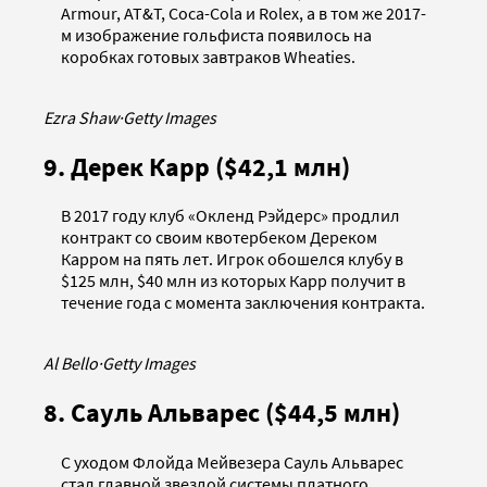
Armour, AT&T, Coca-Cola и Rolex, а в том же 2017-
м изображение гольфиста появилось на
коробках готовых завтраков Wheaties.
Ezra Shaw
·
Getty Images
9. Дерек Карр ($42,1 млн)
В 2017 году клуб «Окленд Рэйдерс» продлил
контракт со своим квотербеком Дереком
Карром на пять лет. Игрок обошелся клубу в
$125 млн, $40 млн из которых Карр получит в
течение года с момента заключения контракта.
Al Bello
·
Getty Images
8. Сауль Альварес ($44,5 млн)
С уходом Флойда Мейвезера Сауль Альварес
стал главной звездой системы платного