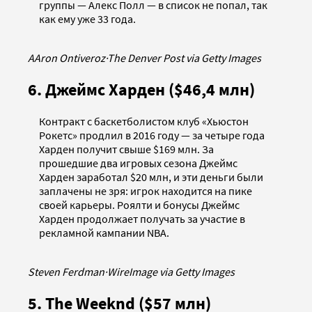
группы — Алекс Полл — в список не попал, так
как ему уже 33 года.
AAron Ontiveroz
·
The Denver Post via Getty Images
6. Джеймс Харден ($46,4 млн)
Контракт с баскетболистом клуб «Хьюстон
Рокетс» продлил в 2016 году — за четыре года
Харден получит свыше $169 млн. За
прошедшие два игровых сезона Джеймс
Харден заработал $20 млн, и эти деньги были
заплачены не зря: игрок находится на пике
своей карьеры. Роялти и бонусы Джеймс
Харден продолжает получать за участие в
рекламной кампании NBA.
Steven Ferdman
·
WireImage via Getty Images
5. The Weeknd ($57 млн)