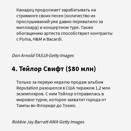
Канадец продолжает зарабатывать на
стриминге своих песен (количество их
прослушиваний уже давно перевалило за
миллиард) и концертном туре. Также
обогащению артиста способствуют контракты
с Puma, H&M и Bacardi.
Don Arnold
·
TAS18
·
Getty Images
4. Тейлор Свифт ($80 млн)
Только за первую неделю продаж альбом
Reputation разошелся в США тиражом 1,2 млн
экземпляров. С ним Тейлор отправилась в
мировое турне, которое захватит города от
Тампы во Флориде до Токио.
Robbie Jay Barratt
·
AMA
·
Getty Images