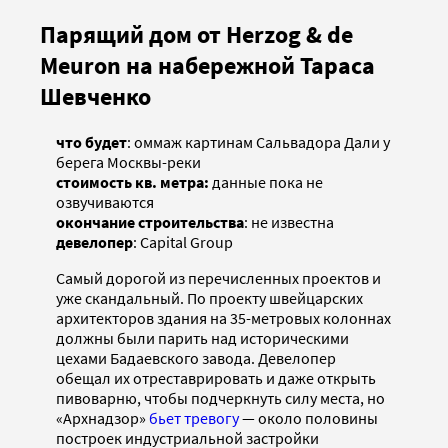
Парящий дом от Herzog & de
Meuron на набережной Тараса
Шевченко
что будет
: оммаж картинам Сальвадора Дали у
берега Москвы-реки
стоимость кв. метра:
данные пока не
озвучиваются
окончание строительства
: не известна
девелопер
: Capital Group
Самый дорогой из перечисленных проектов и
уже скандальный. По проекту швейцарских
архитекторов здания на 35-метровых колоннах
должны были парить над историческими
цехами Бадаевского завода. Девелопер
обещал их отреставрировать и даже открыть
пивоварню, чтобы подчеркнуть силу места, но
«Архнадзор»
бьет тревогу
— около половины
построек индустриальной застройки