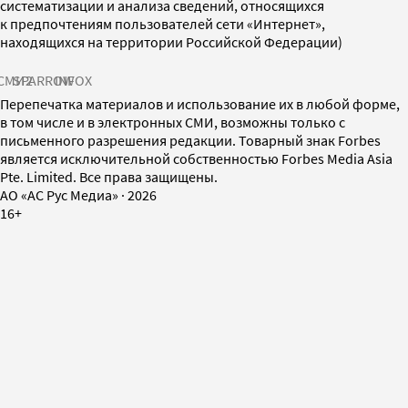
систематизации и анализа сведений, относящихся
к предпочтениям пользователей сети «Интернет»,
находящихся на территории Российской Федерации)
СМИ2
SPARROW
INFOX
Перепечатка материалов и использование их в любой форме,
в том числе и в электронных СМИ, возможны только с
письменного разрешения редакции. Товарный знак Forbes
является исключительной собственностью Forbes Media Asia
Pte. Limited. Все права защищены.
AO «АС Рус Медиа»
·
2026
16+