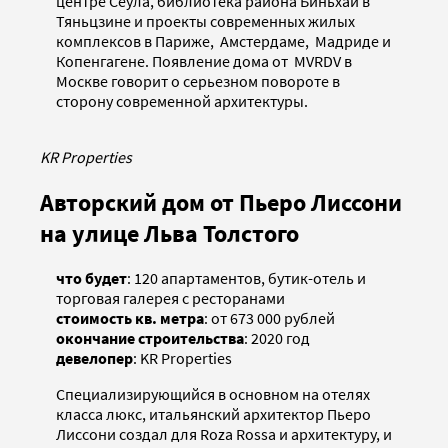
центре Сеула, библиотека района Биньхай в
Тяньцзине и проекты современных жилых
комплексов в Париже, Амстердаме, Мадриде и
Копенгагене. Появление дома от MVRDV в
Москве говорит о серьезном повороте в
сторону современной архитектуры.
KR Properties
Авторский дом от Пьеро Лиссони
на улице Льва Толстого
что будет
: 120 апартаментов, бутик-отель и
торговая галерея с ресторанами
стоимость кв. метра
: от 673 000 рублей
окончание строительства
: 2020 год
девелопер
: KR Properties
Специализирующийся в основном на отелях
класса люкс, итальянский архитектор Пьеро
Лиссони создал для Roza Rossa и архитектуру, и