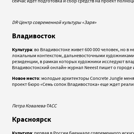
сейчас идет подготовка и сбор средств на проект полн
DR
·
Центр современной культуры «Заря»
Владивосток
Культура
: во Владивостоке живет 600 000 человек, но в н
локальным контекстом, дальневосточными художниками и
резиденции, в рамках которых художники исследуют влад
Владивостокский онлайн-журнал Neeest пишет о городе и
Новое место
: молодые архитекторы Concrete Jungle ме
проект бюро «Семь сопок Владивостока» еще ждет реали
Петра Ковалева
·
ТАСС
Красноярск
Культура
: первая в России биеннале современного искус