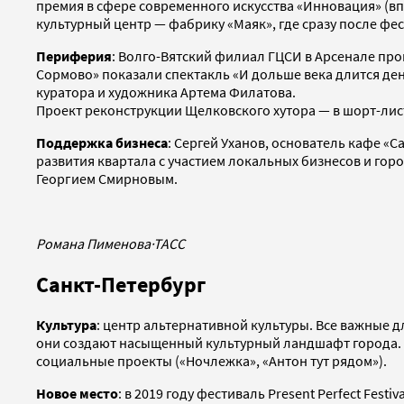
премия в сфере современного искусства «Инновация» (в
культурный центр — фабрику «Маяк», где сразу после фест
Периферия
: Волго-Вятский филиал ГЦСИ в Арсенале пр
Сормово» показали спектакль «И дольше века длится ден
куратора и художника Артема Филатова.
Проект реконструкции Щелковского хутора — в шорт-лист
Поддержка бизнеса
: Сергей Уханов, основатель кафе «
развития квартала с участием локальных бизнесов и го
Георгием Смирновым.
Романа Пименова
·
ТАСС
Санкт-Петербург
Культура
: центр альтернативной культуры. Все важные 
они создают насыщенный культурный ландшафт города. С
социальные проекты («Ночлежка», «Антон тут рядом»).
Новое место
: в 2019 году фестиваль Present Perfect Fe