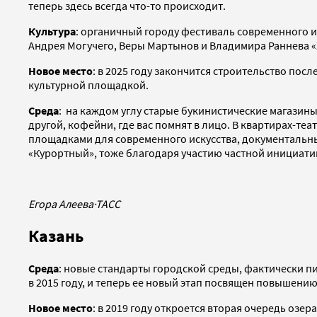
теперь здесь всегда что-то происходит.
Культура
: органичный городу фестиваль современного и
Андрея Могучего, Веры Мартынов и Владимира Раннева «
Новое место
: в 2025 году закончится строительство по
культурной площадкой.
Среда
: на каждом углу старые букинистические магазин
другой, кофейни, где вас помнят в лицо. В квартирах-т
площадками для современного искусства, документальных
«Курортный», тоже благодаря участию частной инициати
Егора Алеева
·
ТАСС
Казань
Среда
: новые стандарты городской среды, фактически п
в 2015 году, и теперь ее новый этап посвящен повышен
Новое место
: в 2019 году откроется вторая очередь озе