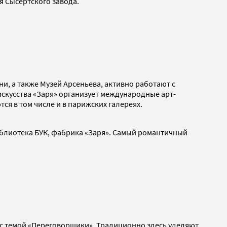
я Сысертского завода.
они, а также Музей Арсеньева, активно работают с
скусства «Заря» организует международные арт-
я в том числе и в парижских галереях.
иблиотека БУК, фабрика «Заря». Самый романтичный
аз с темой «Переговорщики». Традиционно здесь уделяют