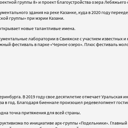
оектной группы 8» и проект благоустройства озера Лебяжьего 
ментального здания на реке Казанке, куда в 2020 году переед
ской группы» при мэрии Казани.
открывает новые талантливые имена.
кументальные лаборатории в Свияжске с участием известных и
жный фестиваль в парке «Черное озеро». Плюс фестиваль мол
теринбурга. В 2019 году свое десятилетие отмечает Уральская
за в год. Благодаря биеннале произошел редевелопмент гости
одна точка притяжения для всей страны.
структивизма по инициативе арх-группы «Подельники». Главны