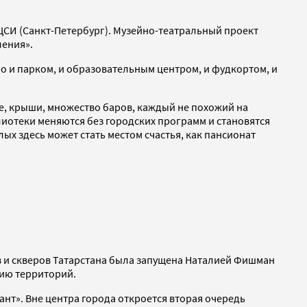
ГЦСИ (Санкт-Петербург). Музейно-театральный проект
ления».
но и парком, и образовательным центром, и фудкортом, и
е, крыши, множество баров, каждый не похожий на
блиотеки меняются без городских программ и становятся
х здесь может стать местом счастья, как пансионат
в и скверов Татарстана была запущена Наталией Фишман
тию территорий.
ант». Вне центра города откроется вторая очередь