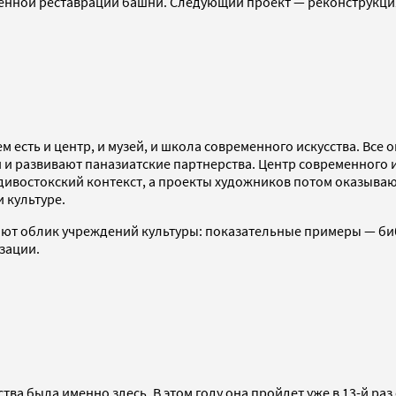
оценной реставрации башни. Следующий проект — реконструкци
ем есть и центр, и музей, и школа современного искусства. Все 
 развивают паназиатские партнерства. Центр современного и
ивостокский контекст, а проекты художников потом оказываютс
 культуре.
няют облик учреждений культуры: показательные примеры — б
зации.
ства была именно здесь. В этом году она пройдет уже в 13-й р