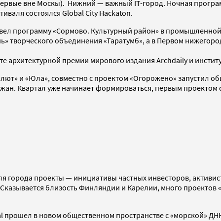
первые вне Москы). Нижний — важный IT-город. Ночная програм
иваля состоялся Global City Hackaton.
овел программу «Сормово. Культурный район» в промышленной 
ь» творческого объединения «Таратумб», а в Первом нижегоро
е архитектурной премии мирового издания Archdaily и институ
Салют» и «Юла», совместно с проектом «Огорожено» запустил о
рожан. Квартал уже начинает формироваться, первым проектом
для города проекты — инициативы частных инвесторов, активис
казывается близость Финляндии и Карелии, много проектов «
stival прошел в новом общественном пространстве с «морской» Д