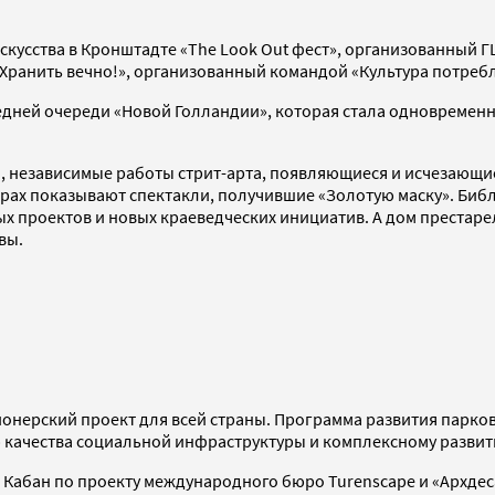
скусства в Кронштадте «The Look Out фест», организованный 
Хранить вечно!», организованный командой «Культура потреб
следней очереди «Новой Голландии», которая стала одновремен
ы, независимые работы стрит-арта, появляющиеся и исчезающи
еатрах показывают спектакли, получившие «Золотую маску». Би
 проектов и новых краеведческих инициатив. А дом престарелы
вы.
ионерский проект для всей страны. Программа развития парко
ию качества социальной инфраструктуры и комплексному разви
ра Кабан по проекту международного бюро Turenscape и «Архдес