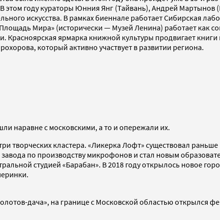
В этом году кураторы Юнния Янг (Тайвань), Андрей Мартынов (
ельного искусства. В рамках биеннале работает Сибирская ла
Площадь Мира» (исторически — Музей Ленина) работает как со
Красноярская ярмарка книжной культуры продвигает книги и ч
охорова, который активно участвует в развитии региона.
ли наравне с московскими, а то и опережали их.
х три творческих кластера. «Ликерка Лофт» существовал раньше 
 завода по производству микрофонов и стал новым образовате
альной студией «Барабан». В 2018 году открылось новое горо
черинки.
Болотов-дача», на границе с Московской областью открылся фе