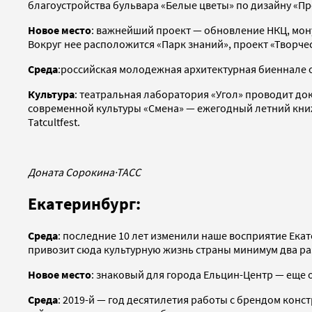
благоустройства бульвара «Белые цветы» по дизайну «Пр
Новое место
: важнейший проект — обновление НКЦ, мону
Вокруг нее расположится «Парк знаний», проект «Творче
Среда
:российская молодежная архитектурная биеннале 
Культура
: театральная лаборатория «Угол» проводит до
современной культуры «Смена» — ежегодный летний кни
Tatcultfest.
Доната Сорокина
·
ТАСС
Екатеринбург:
Среда
: последние 10 лет изменили наше восприятие Ека
привозит сюда культурную жизнь страны минимум два ра
Новое место
: знаковый для города Ельцин-Центр — еще 
Среда
: 2019-й — год десятилетия работы с брендом кон