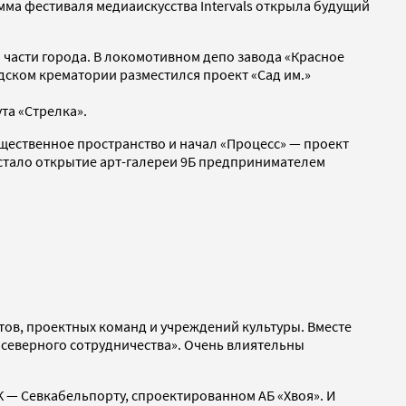
ма фестиваля медиаискусства Intervals открыла будущий
части города. В локомотивном депо завода «Красное
дском крематории разместился проект «Сад им.»
та «Стрелка».
бщественное пространство и начал «Процесс» — проект
 стало открытие арт-галереи 9Б предпринимателем
тов, проектных команд и учреждений культуры. Вместе
северного сотрудничества». Очень влиятельны
НК — Севкабельпорту, спроектированном АБ «Хвоя». И