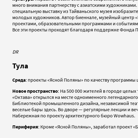
много внимания партнерству с азиатскими художниками. 
специальную выставку из Тайваньского музея изобразит
молодых художников. Автор биеннале, музейный центр «
проектами, образовательными программами и событиями. 
Все эти проекты проходят благодаря поддержке Фонда Пр
DR
Тула
Среда
: проекты «Ясной Поляны» по качеству программы ш
Новое пространство
: На 500 000 жителей в городе целы
«Октава» открылся на месте одноименного легендарного
Библиотекой промышленного дизайна, независимой театр
веселые бары здесь. Во дворе — регулярные лекции и ве
Набережная по проекту архитектурного бюро Wowhaus.
Периферия
: Кроме «Ясной Поляны», заработал проект «