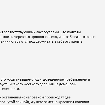
чья соответствующими аксессуарами. Это колготы
нить, через что прошло ее тело, и не забывать, кто она
ученики стараются поддерживать в себе эту память
просто «осатаневшие» люди, доведенные пребыванием в
твует никакого жесткого деления на демонов и
 телесности.
 «осатанения» с человеком происходят две
огнутой спиной), и у него заметно краснеют кончики