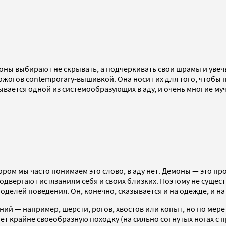
емоны выбирают не скрывать, а подчеркивать свои шрамы и уве
гов contemporary-вышивкой. Она носит их для того, чтобы пом
азывается одной из системообразующих в аду, и очень многие м
тором мы часто понимаем это слово, в аду нет. Демоны — это 
одвергают истязаниям себя и своих близких. Поэтому не сущес
делей поведения. Он, конечно, сказывается и на одежде, и на
ний — например, шерсти, рогов, хвостов или копыт, но по мере
 крайне своеобразную походку (на сильно согнутых ногах с пр