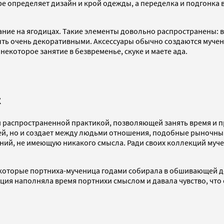
е определяет дизайн и крой одежды, а переделка и подгонка ве
ние на ягодицах. Такие элементы довольно распространены: в
ть очень декоративными. Аксессуары обычно создаются мучен
некоторое занятие в безвременье, скуке и маете ада.
к
и распространенной практикой, позволяющей занять время и
ей, но и создает между людьми отношения, подобные рыночны
ений, не имеющую никакого смысла. Ради своих коллекций муч
 которые портниха-мученица годами собирала в обшивающей д
ция наполняла время портнихи смыслом и давала чувство, что