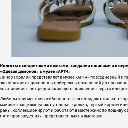
Колготы с сигаретными ожогами, сандалии с шипами и ожерел
«Одевая демонов» в музее «АРТ4»
Линор Горалик представляет в музее «АРТ4» повседневный и 
экспонатов: от диковинных обережных ожерелий до прозаичных 
«осатанения», не предполагающего появления шерсти или рог
Любопытная местная особенность: в ад попадают только те пр
макияжа чаще выступают угольная крошка, тертый кирпич или 
раны, коллекционируют и работают в мастерских по пошиву од
пяти произведениях, представленных на выставке.