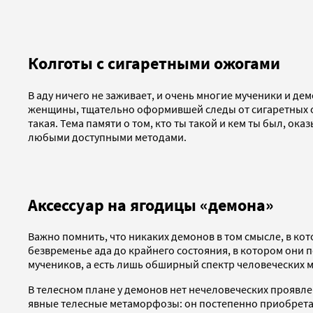
Колготы с сигаретными ожогами
В аду ничего не заживает, и очень многие мученики и д
женщины, тщательно оформившей следы от сигаретных ожо
такая. Тема памяти о том, кто ты такой и кем ты был, ок
любыми доступными методами.
Аксессуар на ягодицы «демона»
Важно помнить, что никаких демонов в том смысле, в ко
безвременье ада до крайнего состояния, в котором они п
мучеников, а есть лишь обширный спектр человеческих мо
В телесном плане у демонов нет нечеловеческих проявле
явные телесные метаморфозы: он постепенно приобретает