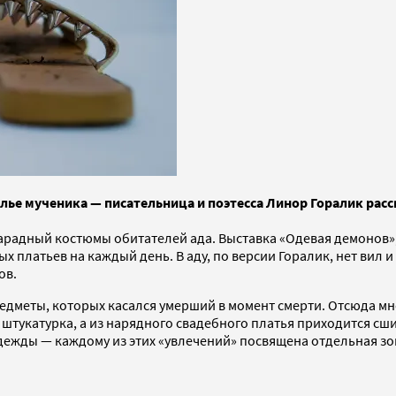
ье мученика — писательница и поэтесса Линор Горалик расск
парадный костюмы обитателей ада. Выставка «Одевая демонов»
платьев на каждый день. В аду, по версии Горалик, нет вил и
ов.
едметы, которых касался умерший в момент смерти. Отсюда мно
штукатурка, а из нарядного свадебного платья приходится сш
ежды — каждому из этих «увлечений» посвящена отдельная зона