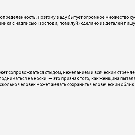
пределенность. Поэтому в аду бытует огромное множество суев
еника с надписью «Господи, помилуй» сделано из деталей пиш
может сопровождаться стыдом, нежеланием и всяческим стремл
подниматься на носки, — это признак того, как женщина пытал
асколько человек может желать сохранить человеческий облик