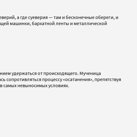
ерий, а где суеверия — там и бесконечные обереги, и
ущей машинки, бархатной ленты и металлической
ением удержаться от происходящего. Мученица
ась сопротивляться процессу «осатанения», препятствуя
 в самых невыносимых условиях.