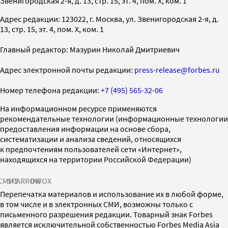
Звенигородская 2-я, д. 13, стр. 15, эт. 4, пом. X, ком. 1
Адрес редакции: 123022, г. Москва, ул. Звенигородская 2-я, д.
13, стр. 15, эт. 4, пом. X, ком. 1
Главный редактор: Мазурин Николай Дмитриевич
Адрес электронной почты редакции:
press-release@forbes.ru
Номер телефона редакции:
+7 (495) 565-32-06
На информационном ресурсе применяются
рекомендательные технологии (информационные технологии
предоставления информации на основе сбора,
систематизации и анализа сведений, относящихся
к предпочтениям пользователей сети «Интернет»,
находящихся на территории Российской Федерации)
СМИ2
SPARROW
INFOX
Перепечатка материалов и использование их в любой форме,
в том числе и в электронных СМИ, возможны только с
письменного разрешения редакции. Товарный знак Forbes
является исключительной собственностью Forbes Media Asia