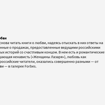
юбви
нова читать книги о любви, надеясь отыскать в них ответы на
данные о продажах, предоставленные ведущими российскими
ных историй со счастливым концом. В нем есть и романтические
ждающая ненависть («Женщины Лазаря»), любовь как
и российские читатели, оказались совершенно разными — от
и — в галерее Forbes.