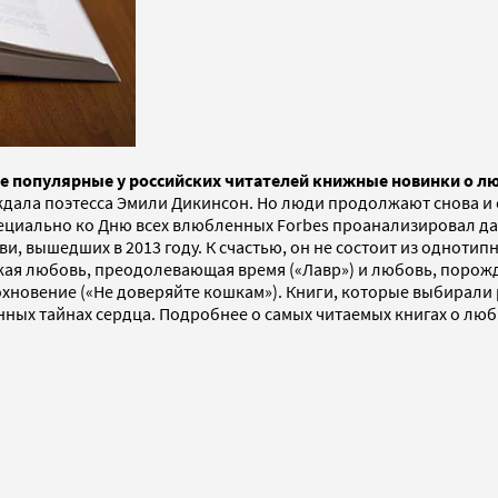
е популярные у российских читателей книжные новинки о л
еждала поэтесса Эмили Дикинсон. Но люди продолжают снова и с
Специально ко Дню всех влюбленных Forbes проанализировал 
и, вышедших в 2013 году. К счастью, он не состоит из однотип
еская любовь, преодолевающая время («Лавр») и любовь, поро
вдохновение («Не доверяйте кошкам»). Книги, которые выбирал
ных тайнах сердца. Подробнее о самых читаемых книгах о любв