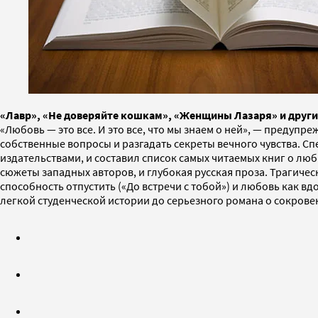
«Лавр», «Не доверяйте кошкам», «Женщины Лазаря» и други
«Любовь — это все. И это все, что мы знаем о ней», — предупр
собственные вопросы и разгадать секреты вечного чувства. 
издательствами, и составил список самых читаемых книг о любв
сюжеты западных авторов, и глубокая русская проза. Трагич
способность отпустить («До встречи с тобой») и любовь как 
легкой студенческой истории до серьезного романа о сокровен