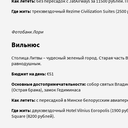
Как лететь:
без пересадок с JatAirways за 11500 рублей.
Где жить:
трехзвездочный Rezime Civilization Suites (250
Фотобанк Лори
Вильнюс
Столица Литвы – чудесный зеленый город. Старая часть 
равнодушным.
Бюджет на день:
€51
Основные достопримечательности:
собор святых Влади
(Острая брама), замок Гедиминаса
Как лететь:
с пересадкой в Минске белорусским авиаперев
Где жить:
двухзвездочный Hotel Vilnius Eoropolis (1900 ру
Square (8200 рублей).