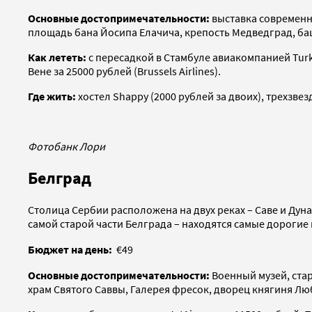
Основные достопримечательности:
выставка современн
площадь бана Йосипа Елачича, крепость Медведград, б
Как лететь:
с пересадкой в Стамбуле авиакомпанией Turki
Вене за 25000 рублей (Brussels Airlines).
Где жить:
хостел Shappy (2000 рублей за двоих), трехзвез
Фотобанк Лори
Белград
Столица Сербии расположена на двух реках – Саве и Дун
самой старой части Белграда – находятся самые дороги
Бюджет на день:
€
49
Основные достопримечательности:
Военный музей, ста
храм Святого Саввы, Галерея фресок, дворец княгиня Лю