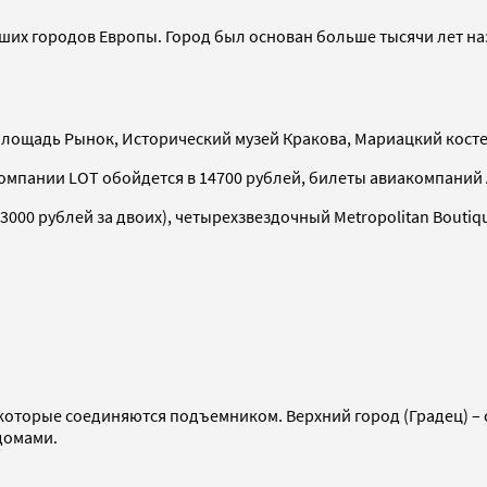
их городов Европы. Город был основан больше тысячи лет наз
Площадь Рынок, Исторический музей Кракова, Мариацкий косте
мпании LOT обойдется в 14700 рублей, билеты авиакомпаний Air
3000 рублей за двоих), четырехзвездочный Metropolitan Boutiq
оторые соединяются подъемником. Верхний город (Градец) – с
домами.