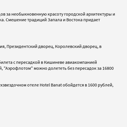
годов за необыкновенную красоту городской архитектуры и
ка. Смешение традиций Запала и Востока придает
ия, Президентский дворец, Королевский дворец, в
ь билета c пересадкой в Кишиневе авиакомпанией
ей, "Аэрофлотом" можно долететь без пересадок
за 16800
хзвездочном отеле Hotel Banat обойдется в 1600 рублей,