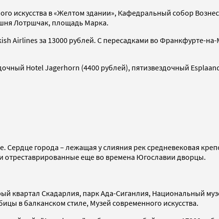
ого искусства в «Желтом здании», Кафедральный собор Вознес
ашня Лотршчак, площадь Марка.
sh Airlines за 13000 рублей. С пересадками во Франкфурте-на-М
дочный Hotel Jagerhorn (4400 рублей), пятизвездочный Esplaand
ае. Сердце города – лежащая у слияния рек средневековая креп
е и отреставрированные еще во времена Югославии дворцы.
рый квартал Скадарлия, парк Ада-Сиганлия, Национальный муз
бицы в балканском стиле, Музей современного искусства.