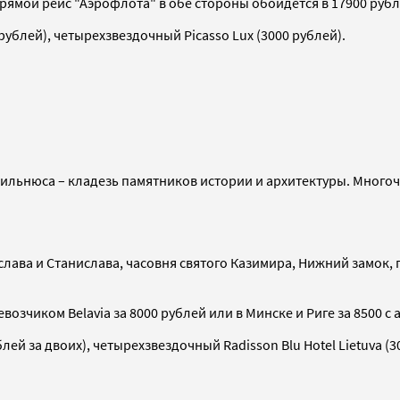
 Прямой рейс "Аэрофлота" в обе стороны обойдется в 17900 руб
0 рублей), четырехзвездочный Picasso Lux (3000 рублей).
Вильнюса – кладезь памятников истории и архитектуры. Много
слава и Станислава, часовня святого Казимира, Нижний замок,
озчиком Belavia за 8000 рублей или в Минске и Риге за 8500 с 
блей за двоих), четырехзвездочный Radisson Blu Hotel Lietuva (