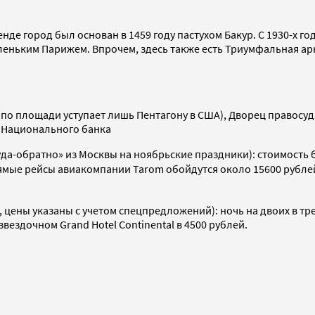
енде город был основан в 1459 году пастухом Бакур. С 1930-х 
еньким Парижем. Впрочем, здесь также есть Триумфальная ар
(по площади уступает лишь Пентагону в США), Дворец правосуд
 Национального банка
«туда-обратно» из Москвы на ноябрьские праздники): стоимост
прямые рейсы авиакомпании Tarom обойдутся около 15600 рубл
, цены указаны с учетом спецпредложений): ночь на двоих в тре
извездочном Grand Hotel Continental в 4500 рублей.