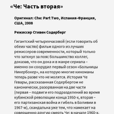
«Че: Часть вторая»
Оригинал: Che: Part Two, Испания-Франция,
США, 2008
Режиссер Стивен Содерберг
Гигантский четырехчасовой (если говорить об
обеих частях) фильм одного из лучших
режиссеров современности, который только
что заткнул за пояс большинство коллег,
доказав, что он дока и в жанре сериала –
именно он соорудил первый сезон «Больницы
Никербокер», на которую многие киноманы
теперь разве что не молятся. История Че
Гевары, рассказанная Содербергом не
канонически, разорванная на две части
(первая – подвиги его подразделений во время
кубинской революции конца 1950-х, вторая –
его партизанская война и гибель в Боливии в
1967-м), скандальна уже тем, что намекает на
совершенно другую смерть Че: в начале 1960-х,