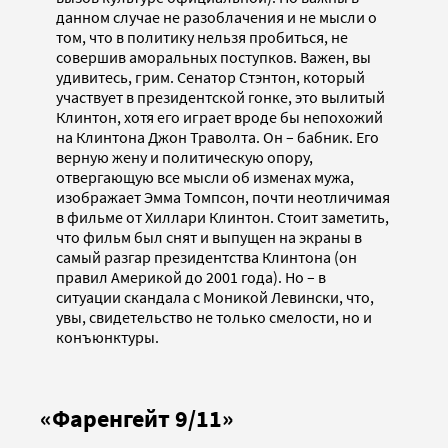
данном случае не разоблачения и не мысли о
том, что в политику нельзя пробиться, не
совершив аморальных поступков. Важен, вы
удивитесь, грим. Сенатор Стэнтон, который
участвует в президентской гонке, это вылитый
Клинтон, хотя его играет вроде бы непохожий
на Клинтона Джон Траволта. Он – бабник. Его
верную жену и политическую опору,
отвергающую все мысли об изменах мужа,
изображает Эмма Томпсон, почти неотличимая
в фильме от Хиллари Клинтон. Стоит заметить,
что фильм был снят и выпущен на экраны в
самый разгар президентства Клинтона (он
правил Америкой до 2001 года). Но – в
ситуации скандала с Моникой Левински, что,
увы, свидетельство не только смелости, но и
конъюнктуры.
«Фаренгейт 9/11»