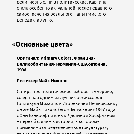
религиозные, ни в политические. Картина
стала особенно актуальной после недавнего
самоотречения реального Папы Римского
Бенедикта XVI-го.
«Основные цвета»
Оригинал: Primary
Colors, Франция-
Великобритания-Германия-США-Япония,
1998
Режиссер Майк Николс
Сатира про политические выборы в Америке,
созданная одним из лучших режиссеров
Голливуда Михаилом Игоревичем Пешковским,
он же Майк Николс (его «Выпускник» 1967 года
с Энн Бэнкрофт и юным Дастином Хоффманом
– первый фильм в истории, к которому
применимо определение «контркультура»,
вызов культуре официальной). Но важны в