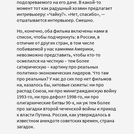
подозреваемого на его даче. В какой-то
момент тот как радушный хозяин предлагает
интревьюеру: «Чайку?». «Нет, спасибо», —
отшатывается интервьюер. Смешно.
Но, конечно, оба фильма включены нами в
список, чтобы подчеркнуть: в России, в
отличие от других стран, в том числе
побиваемой у нас камнями Америки,
невозможно представить, чтобы кто-то
осмелился на честную – тем более
сатирическую – картину про реальных
политико-экономических лидеров. Что там
про реальных? У нас до сих пор нет фильмов
на, казалось бы, хитовые сюжеты: ни про
распад Союза, ни про минигражданскую войну
1993-го, ни про дефолт 1998-го, ни про
олигархические битвы 90-х, ни уж тем более
про загадки второй чеченской войны и приход
к власти Путина. Россия, как утверждалось в
известном анекдоте советских времен, страна
загадок.