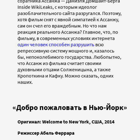
соратника Ассанжа — Даниэля Домшайт-Берга
Inside WikiLeaks, с которым идеолог
разоблачительного сайта разругался. Поэтому,
хотя фильм снят с явной симпатией к Ассанжу,
сам он счел его враждебным. Но что нам
реакция реального Ассанжа? Главное, что, по
фильму, в современных условиях интернета
один человек способен
разрушить
всю
репрессивную систему мощного и, казалось
бы, непоколебимого государства. Любопытно,
что Ассанж из фильма считает своими
духовными отцами Солженицына, а также
Кропоткина и Кафку. Можно сказать, одних
наших.
«Добро пожаловать в Нью-Йорк»
Оригинал: Welcome
to
New
York, США, 2014
Режиссер Абель Феррара