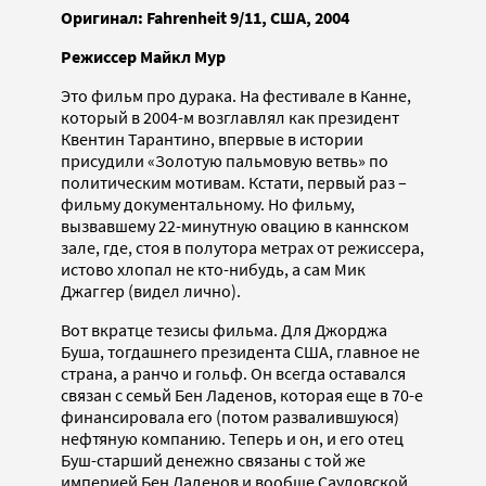
Оригинал: Fahrenheit 9/11, США, 2004
Режиссер Майкл Мур
Это фильм про дурака. На фестивале в Канне,
который в 2004-м возглавлял как президент
Квентин Тарантино, впервые в истории
присудили «Золотую пальмовую ветвь» по
политическим мотивам. Кстати, первый раз –
фильму документальному. Но фильму,
вызвавшему 22-минутную овацию в каннском
зале, где, стоя в полутора метрах от режиссера,
истово хлопал не кто-нибудь, а сам Мик
Джаггер (видел лично).
Вот вкратце тезисы фильма. Для Джорджа
Буша, тогдашнего президента США, главное не
страна, а ранчо и гольф. Он всегда оставался
связан с семьй Бен Ладенов, которая еще в 70-е
финансировала его (потом развалившуюся)
нефтяную компанию. Теперь и он, и его отец
Буш-старший денежно связаны с той же
империей Бен Ладенов и вообще Саудовской