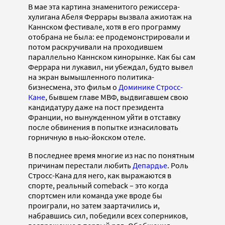
В мае эта картина знаменитого режиссера-
хулигана Абеля Феррары вызвала ажиотаж на
Каннском фестивале, хотя в его программу
отобрана не была: ее продемонстрировали и
потом раскручивали на проходившем
параллельно Каннском кинорынке. Как бы сам
Феррара ни лукавил, ни убеждал, будто вывел
на экран вымышленного политика-
бизнесмена, это фильм о
Доминике Стросс-
Кане
, бывшем главе МВФ, выдвигавшем свою
кандидатуру даже на пост президента
Франции, но вынужденном уйти в отставку
после обвинения в попытке изнасиловать
горничную в нью-йокском отеле.
В последнее время многие из нас по понятным
причинам перестали любить
Депардье
. Роль
Стросс-Кана для него, как выражаются в
спорте, реальный comeback – это когда
спортсмен или команда уже вроде бы
проиграли, но затем заартачились и,
набравшись сил, победили всех соперников,