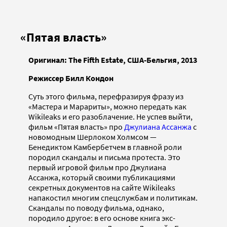
«Пятая власть»
Оригинал: The
Fifth
Estate, США-Бельгия, 2013
Режиссер Билл Кондон
Суть этого фильма, перефразируя фразу из
«Мастера и Марариты», можно передать как
Wikileaks и его разоблачение. Не успев выйти,
фильм «Пятая власть» про
Джулиана Ассанжа
с
новомодным Шерлоком Холмсом —
Бенедиктом Камбербетчем в главной роли
породил скандалы и письма протеста. Это
первый игровой фильм про Джулиана
Ассанжа, который своими публикациями
секретных документов на сайте Wikileaks
напакостил многим спецслужбам и политикам.
Скандалы по поводу фильма, однако,
породило другое: в его основе книга экс-