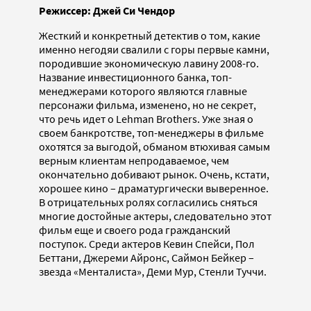
Режиссер: Джей Си Чендор
Жесткий и конкретный детектив о том, какие
именно негодяи свалили с горы первые камни,
породившие экономическую лавину 2008-го.
Название инвестиционного банка, топ-
менеджерами которого являются главные
персонажи фильма, изменено, но не секрет,
что речь идет о Lehman Brothers. Уже зная о
своем банкротстве, топ-менеджеры в фильме
охотятся за выгодой, обманом втюхивая самым
верным клиентам непродаваемое, чем
окончательно добивают рынок. Очень, кстати,
хорошее кино – драматургически выверенное.
В отрицательных ролях согласились сняться
многие достойные актеры, следовательно этот
фильм еще и своего рода гражданский
поступок. Среди актеров Кевин Спейси, Пол
Беттани, Джереми Айронс, Саймон Бейкер –
звезда «Менталиста», Деми Мур, Стенли Туччи.