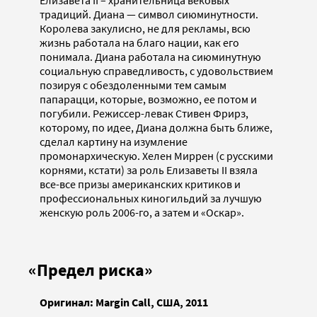
Елизавета II – хранительница вековых
традиций. Диана — символ сиюминутности.
Королева закулисно, не для рекламы, всю
жизнь работала на благо нации, как его
понимала. Диана работала на сиюминутную
социальную справедливость, с удовольствием
позируя с обездоленными тем самым
папарацци, которые, возможно, ее потом и
погубили. Режиссер-левак Стивен Фрирз,
которому, по идее, Диана должна быть ближе,
сделал картину на изумление
промонархическую. Хелен Миррен (с русскими
корнями, кстати) за роль Елизаветы II взяла
все-все призы американских критиков и
профессиональных киногильдий за лучшую
женскую роль 2006-го, а затем и «Оскар».
«Предел риска»
Оригинал:
Margin
Call, США, 2011