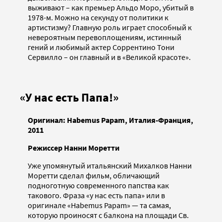
выживают – как премьер Альдо Моро, убитый в
1978-м. Можно на секунду от политики к
артистизму? Главную роль играет способный к
невероятным перевоплощениям, истинный
гений и любимый актер Соррентино Тони
Сервилло – он главный и в «Великой красоте».
«У нас есть Папа!»
Оригинал: Habemus Papam, Италия-Франция,
2011
Режиссер Нанни Моретти
Уже упомянутый итальянский Михалков Нанни
Моретти сделал фильм, обличающий
подноготную современного папства как
такового. Фраза «у нас есть папа» или в
оригинале «Habemus Papam» — та самая,
которую проиносят с балкона на площади Св.