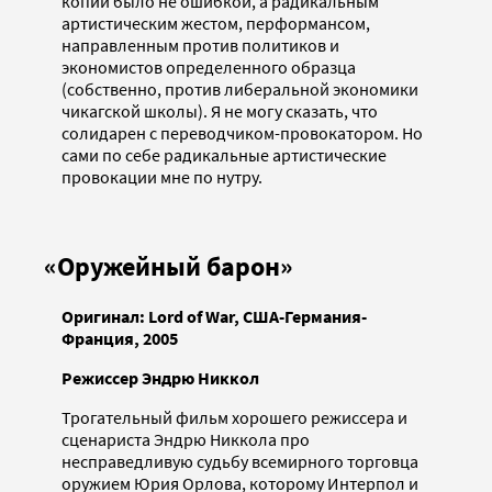
копии было не ошибкой, а радикальным
артистическим жестом, перформансом,
направленным против политиков и
экономистов определенного образца
(собственно, против либеральной экономики
чикагской школы). Я не могу сказать, что
солидарен с переводчиком-провокатором. Но
сами по себе радикальные артистические
провокации мне по нутру.
«Оружейный барон»
Оригинал:
Lord
of
War, США-Германия-
Франция, 2005
Режиссер Эндрю Никкол
Трогательный фильм хорошего режиссера и
сценариста Эндрю Никкола про
несправедливую судьбу всемирного торговца
оружием Юрия Орлова, которому Интерпол и