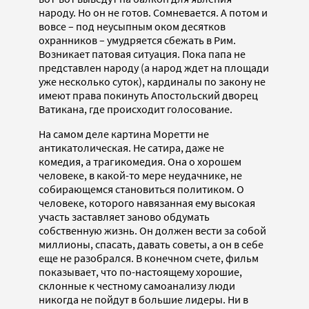
народу. Но он не готов. Сомневается. А потом и
вовсе – под неусыпным оком десятков
охранников – умудряется сбежать в Рим.
Возникает патовая ситуация. Пока папа не
представлен народу (а народ ждет на площади
уже несколько суток), кардиналы по закону не
имеют права покинуть Апостольский дворец
Ватикана, где происходит голосование.
На самом деле картина Моретти не
антикатолическая. Не сатира, даже не
комедия, а трагикомедия. Она о хорошем
человеке, в какой-то мере неудачнике, не
собирающемся становиться политиком. О
человеке, которого навязанная ему высокая
участь заставляет заново обдумать
собственную жизнь. Он должен вести за собой
миллионы, спасать, давать советы, а он в себе
еще не разобрался. В конечном счете, фильм
показывает, что по-настоящему хорошие,
склонные к честному самоанализу люди
никогда не пойдут в большие лидеры. Ни в