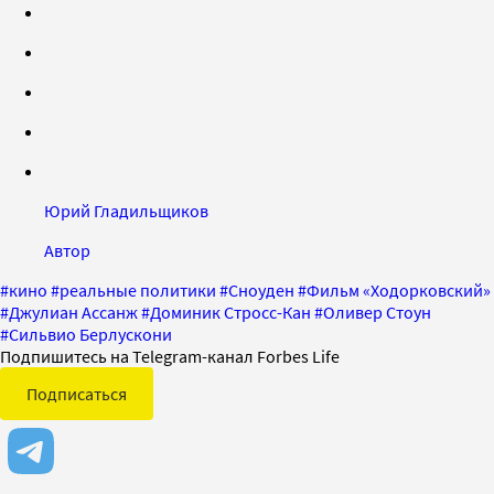
Юрий Гладильщиков
Автор
#
кино
#
реальные политики
#
Сноуден
#
Фильм «Ходорковский»
#
Джулиан Ассанж
#
Доминик Стросс-Кан
#
Оливер Стоун
#
Сильвио Берлускони
Подпишитесь на Telegram-канал Forbes Life
Подписаться