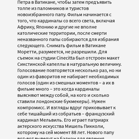
Петра в Ватикане, чтобы затем предъявить
толпе из паломников и туристов
новоизбранного папу. Фильм начинается с
того, что кардиналы со всего света, включая
Африку, Японию и другие не вполне
католические территории, после смерти
неназванного папы собираются для избрания
следующего. Снимать фильм в Ватикане
Моретти, разумеется, не разрешили. Для
съемок на студии Cinecitta был отстроен макет
Сикстинской капеллы в натуральную величину.
Голосование повторяется несколько раз, но ни
один из фаворитов не набирает необходимых
голосов (один из смешных моментов – а их в
фильме много – это когда кардиналы
выясняют между собой, на кого и сколько
ставили лондонские букмекеры). Нужен
компромисс. И взгляды вдруг приковывает к
себе тишайший из собратьев – французский
кардинал Мельвиль. Его играет патриарх
актерского искусства Мишель Пикколи,
которому на сей момент 88 лет. Нового папу
вот-вот выведут на балкон для явления