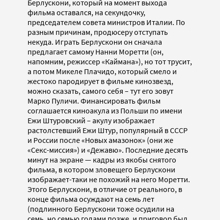
Берлускони, который на момент выхода
фильма оставался, на секундочку,
председателем совета министров Италии. По
разным причинам, продюсеру отступать
некуда. Играть Берлускони он сначала
предлагает самому Нанни Моретти (он,
напомним, режиссер «Каймана»), но тот трусит,
а потом Микеле Плачидо, который смело и
жестоко пародирует в фильме кинозвезд,
можно сказать, самого себя – тут его зовут
Марко Пуличи. Финансировать фильм
соглашается киноакула из Польши по имени
Ежи Штуровский – акулу изображает
растолстевший Ежи Штур, популярный в СССР
и России после «Новых амазонок» (они же
«Секс-миссия») и «Дежавю». Последние десять
минут на экране — кадры из якобы снятого
фильма, в котором зловещего Берлускони
изображает-таки не похожий на него Моретти.
Этого Берлускони, в отличие от реального, в
конце фильма осуждают на семь лет
(подлинного Берлускони тоже осудили на
семь, но семью годами позже, и приговор был