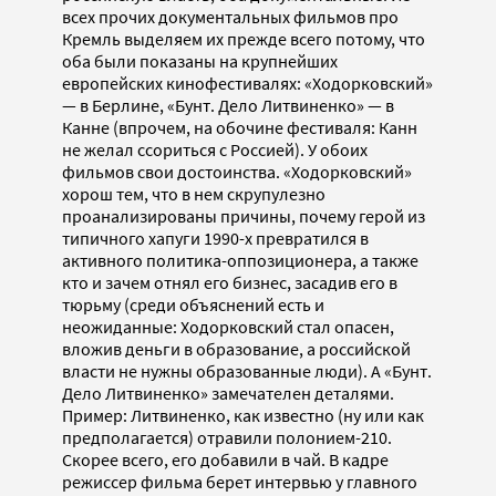
всех прочих документальных фильмов про
Кремль выделяем их прежде всего потому, что
оба были показаны на крупнейших
европейских кинофестивалях: «Ходорковский»
— в Берлине, «Бунт. Дело Литвиненко» — в
Канне (впрочем, на обочине фестиваля: Канн
не желал ссориться с Россией). У обоих
фильмов свои достоинства. «Ходорковский»
хорош тем, что в нем скрупулезно
проанализированы причины, почему герой из
типичного хапуги 1990-х превратился в
активного политика-оппозиционера, а также
кто и зачем отнял его бизнес, засадив его в
тюрьму (среди объяснений есть и
неожиданные: Ходорковский стал опасен,
вложив деньги в образование, а российской
власти не нужны образованные люди). А «Бунт.
Дело Литвиненко» замечателен деталями.
Пример: Литвиненко, как известно (ну или как
предполагается) отравили полонием-210.
Скорее всего, его добавили в чай. В кадре
режиссер фильма берет интервью у главного