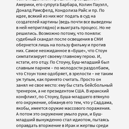
Америки, его супруга Барбара, Колин Пауэлл,
Доналд Рамсфелд, Кондолиза Райс и пр. По
идее, всякий из них мог подать в суд на
создателей картины (ведь почти все выведены
в ней неприглядно) и выиграть процесс. Но не
решились. Возможно потому, что поняли:
судебный скандал после освещения в СМИ
обернется лишь на пользу фильму и против
них. Самое неожиданное в «Буше», что Стоун
симпатизирует своему главному герою. И,
кстати, его отцу. По Стоуну, Буш-младший был
славным парнем – по молодости раздолбаем,
что Стоун тоже одобряет, в зрелости – не таким
уж тупым, как принято считать. Просто он
занял не свое место: ему бы стать бейсбольный
тренером, а не президентом США. В иракский
конфликт, по Стоуну, Буша-младшего втянуло
его окружение, обманув его тем, что у Саддама,
якобы, имеется оружие массового поражения.
А потом это окружение умыло руки, и Буш-
младший вынужденно стал идиотом, пытаясь
оправдать вторжение в Ирак и жертвы среди