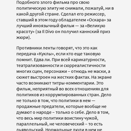
Подобного злого фильма про свою
политическую элиту не снимали, пожалуй, ни в
какой другой стране. Сделал его режиссер,
ставший в этом году обладателем «Оскара» за
лучший иноязычный фильм — за «Великую
красоту» (за Il Divo он получил каннский приз
жюри).
Противники ленты говорят, что это как
передача «Куклы», если кто еще таковую
помнит. Едва ли. При всей карикатурности,
театрализованности и сюрреалистичности
многих сцен, персонажи – отнюдь не маски, а
сюжет выстроен на жестких фактах. На экране
часто возникают титры-комментарии. Это
фильм, неприятный во всех отношениях для
политиков из коррумпированных стран. Дело
не только в том, что политики в нем —
продажные предатели, которые вообще не
думают о народе – только о себе. Дело в том,
что весь мир политики воистину чужой,
параллельный, не человеческий – то есть
дьявольский. Нормальные люди в нем не