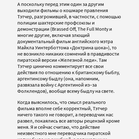
А поскольку перед этим один за другим
выходили фильмы о кошмаре правления
Тэтчер, разгромившей, в частности, с помощью
полиции шахтерские профсоюзы и
демонстрации (Brassed Off, The Full Monty и
многие другие, включая злющий
документальный фильм английского мэтра
Майкла Уинтерботтома «Доктрина шока»), то
не возникло никаких сомнений в правдивости
пиратской версии «Железной леди». Там
Тэтчер цинично комментирует все свои
действия по отношению к британскому быблу,
аргентинсому быдлу (она, напомним,
развязала войну с Аргентиной из–за
Фолклендов), вообще всему быдлу на свете.
Когда выяснилось, что смысл реального
фильма вполне себе корректный, Тэтчер
ничего такого не говорит, а переводчик нас
развел, покаялись все авторы рецензий кроме
меня. Я и сейчас считаю, что действие
неизвестного мне переводчика пиратской