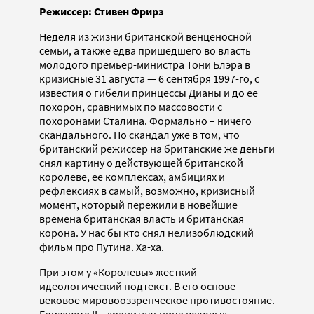
Режиссер: Стивен Фрирз
Неделя из жизни британской венценосной
семьи, а также едва пришедшего во власть
молодого премьер-министра Тони Блэра в
кризисные 31 августа — 6 сентября 1997-го, с
известия о гибели принцессы Дианы и до ее
похорон, сравнимых по массовости с
похоронами Сталина. Формально – ничего
скандального. Но скандал уже в том, что
британский режиссер на британские же деньги
снял картину о действующей британской
королеве, ее комплексах, амбициях и
рефлексиях в самый, возможно, кризисный
момент, который пережили в новейшие
времена британская власть и британская
корона. У нас бы кто снял нелизоблюдский
фильм про Путина. Ха-ха.
При этом у «Королевы» жесткий
идеологический подтекст. В его основе –
вековое мировооззренческое противостояние.