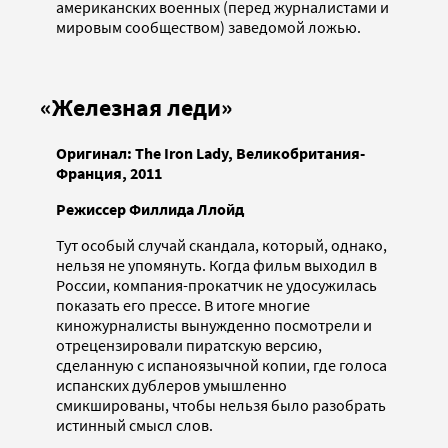
американских военных (перед журналистами и
мировым сообществом) заведомой ложью.
«Железная леди»
Оригинал:
The
Iron
Lady, Великобритания-
Франция, 2011
Режиссер Филлида Ллойд
Тут особый случай скандала, который, однако,
нельзя не упомянуть. Когда фильм выходил в
России, компания-прокатчик не удосужилась
показать его прессе. В итоге многие
киножурналисты вынужденно посмотрели и
отрецензировали пиратскую версию,
сделанную с испаноязычной копии, где голоса
испанских дублеров умышленно
смикшированы, чтобы нельзя было разобрать
истинный смысл слов.