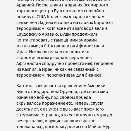
Аравией. После атаки на здания Всемирного
торгового центра Буш позволил спокойно
покинуть США более чем двадцати членам
семьи Бен Ладена и только на словах боролся с
терроризмом. Хотя все нити заговора вели в
Саудовскую Аравию, Буши продолжили
контактировать с тамошними эмирами-
магнатами, а США напали на Афганистан и
Ирак. Исключительно по политико-
экономическим резонам, ведь через
Афганистан сподручно провести нефтепровод
из Каспия, а Ирак, никак не связанный с
терроризмом, перспективен для бизнеса.
Картина завершается сравнением Америки
Буша с государством Оруэлла, где слово мир
означало войну, под словом победа
скрывалось поражение etc. Теперь, спустя
десять лет, она уже не вызывает прежнего
энтузиазма (странно, что ее не крутят с утра до
вечера наши, ищущие внешних врагов
телеканалы), поскольку режиссер Майкл Мур