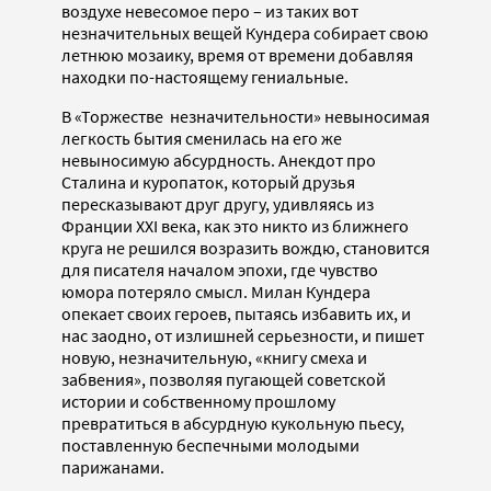
воздухе невесомое перо – из таких вот
незначительных вещей Кундера собирает свою
летнюю мозаику, время от времени добавляя
находки по-настоящему гениальные.
В «Торжестве незначительности» невыносимая
легкость бытия сменилась на его же
невыносимую абсурдность. Анекдот про
Сталина и куропаток, который друзья
пересказывают друг другу, удивляясь из
Франции XXI века, как это никто из ближнего
круга не решился возразить вождю, становится
для писателя началом эпохи, где чувство
юмора потеряло смысл. Милан Кундера
опекает своих героев, пытаясь избавить их, и
нас заодно, от излишней серьезности, и пишет
новую, незначительную, «книгу смеха и
забвения», позволяя пугающей советской
истории и собственному прошлому
превратиться в абсурдную кукольную пьесу,
поставленную беспечными молодыми
парижанами.