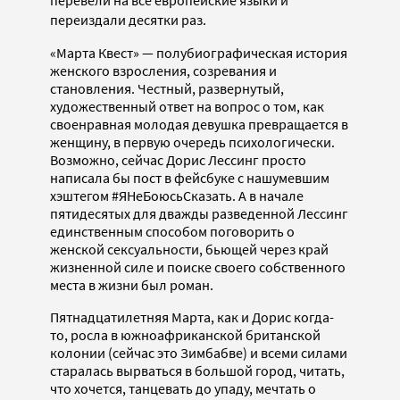
переиздали десятки раз.
«Марта Квест» — полубиографическая история
женского взросления, созревания и
становления. Честный, развернутый,
художественный ответ на вопрос о том, как
своенравная молодая девушка превращается в
женщину, в первую очередь психологически.
Возможно, сейчас Дорис Лессинг просто
написала бы пост в фейсбуке с нашумевшим
хэштегом #ЯНеБоюсьСказать. А в начале
пятидесятых для дважды разведенной Лессинг
единственным способом поговорить о
женской сексуальности, бьющей через край
жизненной силе и поиске своего собственного
места в жизни был роман.
Пятнадцатилетняя Марта, как и Дорис когда-
то, росла в южноафриканской британской
колонии (сейчас это Зимбабве) и всеми силами
старалась вырваться в большой город, читать,
что хочется, танцевать до упаду, мечтать о