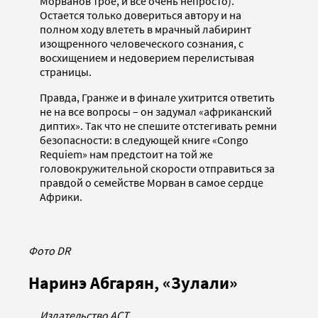
Морванов трое, и все очень непросто).
Остается только довериться автору и на
полном ходу влететь в мрачный лабиринт
изощренного человеческого сознания, с
восхищением и недоверием перелистывая
страницы.
Правда, Гранже и в финале ухитрится ответить
не на все вопросы – он задумал «африканский
диптих». Так что не спешите отстегивать ремни
безопасности: в следующей книге «Congo
Requiem» нам предстоит на той же
головокружительной скорости отправиться за
правдой о семействе Морван в самое сердце
Африки.
Фото DR
Наринэ Абгарян, «Зулали»
Издательство АСТ