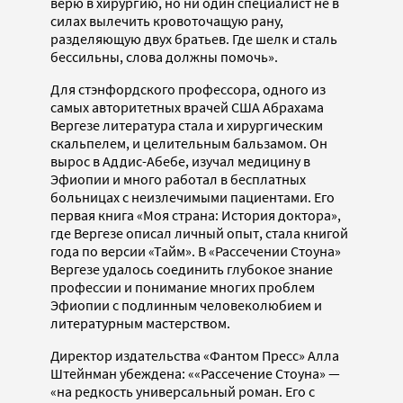
верю в хирургию, но ни один специалист не в
силах вылечить кровоточащую рану,
разделяющую двух братьев. Где шелк и сталь
бессильны, слова должны помочь».
Для стэнфордского профессора, одного из
самых авторитетных врачей США Абрахама
Вергезе литература стала и хирургическим
скальпелем, и целительным бальзамом. Он
вырос в Аддис-Абебе, изучал медицину в
Эфиопии и много работал в бесплатных
больницах с неизлечимыми пациентами. Его
первая книга «Моя страна: История доктора»,
где Вергезе описал личный опыт, стала книгой
года по версии «Тайм». В «Рассечении Стоуна»
Вергезе удалось соединить глубокое знание
профессии и понимание многих проблем
Эфиопии с подлинным человеколюбием и
литературным мастерством.
Директор издательства «Фантом Пресс» Алла
Штейнман убеждена: ««Рассечение Стоуна» —
«на редкость универсальный роман. Его с