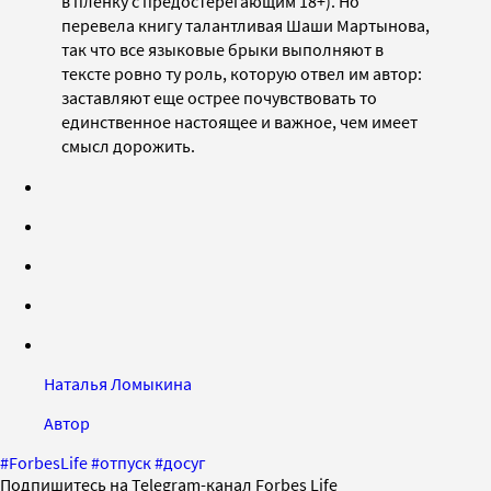
в пленку с предостерегающим 18+). Но
перевела книгу талантливая Шаши Мартынова,
так что все языковые брыки выполняют в
тексте ровно ту роль, которую отвел им автор:
заставляют еще острее почувствовать то
единственное настоящее и важное, чем имеет
смысл дорожить.
Наталья Ломыкина
Автор
#
ForbesLife
#
отпуск
#
досуг
Подпишитесь на Telegram-канал Forbes Life