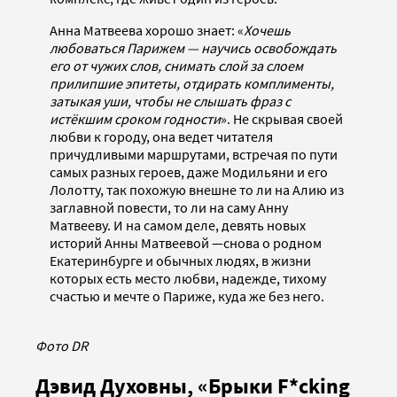
Анна Матвеева хорошо знает: «
Хочешь
любоваться Парижем — научись освобождать
его от чужих слов, снимать слой за слоем
прилипшие эпитеты, отдирать комплименты,
затыкая уши, чтобы не слышать фраз с
истёкшим сроком годности
». Не скрывая своей
любви к городу, она ведет читателя
причудливыми маршрутами, встречая по пути
самых разных героев, даже Модильяни и его
Лолотту, так похожую внешне то ли на Алию из
заглавной повести, то ли на саму Анну
Матвееву. И на самом деле, девять новых
историй Анны Матвеевой —снова о родном
Екатеринбурге и обычных людях, в жизни
которых есть место любви, надежде, тихому
счастью и мечте о Париже, куда же без него.
Фото DR
Дэвид Духовны, «Брыки F*cking