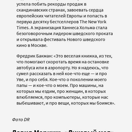
успела побить рекорды продаж в
скандинавских странах, завоевать сердца
европейских читателей Европы и попасть в
первую десятку бестселлеров The New York
Times. А экранизация Ханнеса Хольма стала
безоговорочным лидером шведского проката
и открывала фестиваль Нового шведского
кино в Москве.
Фредрик Бакман: «Это веселая книжка, из тех,
что помогают скоротать время на остановке
автобуса или в аэропорту. Но я надеюсь, что
сумел рассказать в ней кое-что еще — и про
Уве, и про себя. Кое-что о поколении моего
папы — и кое-что о моем. Про машины, на
которых мы ездим, про женщин, в которых
влюбляемся, про компьютеры, которые нас
выбешивают, и про вещи, которых мы боимся».
Фото DR