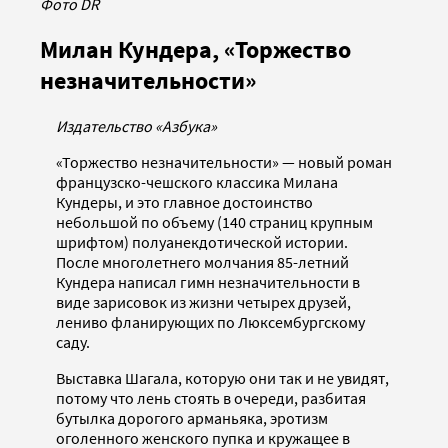
Фото DR
Милан Кундера, «Торжество
незначительности»
Издательство «Азбука»
«Торжество незначительности» — новый роман
французско-чешского классика Милана
Кундеры, и это главное достоинство
небольшой по объему (140 страниц крупным
шрифтом) полуанекдотической истории.
После многолетнего молчания 85-летний
Кундера написал гимн незначительности в
виде зарисовок из жизни четырех друзей,
лениво фланирующих по Люксембургскому
саду.
Выставка Шагала, которую они так и не увидят,
потому что лень стоять в очереди, разбитая
бутылка дорогого арманьяка, эротизм
оголенного женского пупка и кружащее в