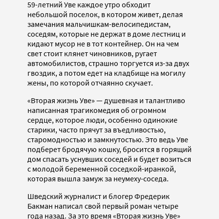
59-летний Уве каждое утро обходит
небольшой поселок, в котором живет, делая
замечания мальчишкам-велосипедистам,
соседям, которые не держат в доме лестниц и
кидают мусор не в тот контейнер. Он на чем
свет стоит клянет чиновников, ругает
автомобилистов, страшно торгуется из-за двух
гвоздик, а потом едет на кладбище на могилу
жены, по которой отчаянно скучает.
«Вторая жизнь Уве» — душевная и талантливо
написанная трагикомедия об огромном
сердце, которое люди, особенно одинокие
старики, часто прячут за въедливостью,
старомодностью и замкнутостью. Это ведь Уве
подберет бродячую кошку, бросится в горящий
дом спасать уснувших соседей и будет возиться
с молодой беременной соседкой-иранкой,
которая вышла замуж за неумеху-соседа.
Шведский журналист и блогер Фредерик
Бакман написал свой первый роман четыре
года назад. За это время «Вторая жизнь Уве»