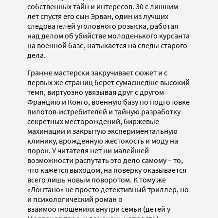
собственных тайн и интересов. 30 с лишним
лет спустя его сын Эрван, один из лучших
следователей уголовного розыска, работая
над делом об убийстве молоденького курсанта
на военной базе, натыкается на следы старого
дела.
Гранже мастерски закручивает сюжет и с
первых же страниц берет сумасшедше высокий
темп, виртуозно увязывая друг с другом
Францию и Конго, военную базу по подготовке
пилотов-истребителей и тайную разработку
секретных месторождений, биржевые
махинации и закрытую экспериментальную
клинику, врожденную жестокость и моду на
порок. У читателя нет ни малейшей
возможности распутать это дело самому – то,
что кажется выходом, на поверку оказывается
всего лишь новым поворотом. К тому же
«Лонтано» не просто детективный триллер, но
и психологический роман о
взаимоотношениях внутри семьи (детей у