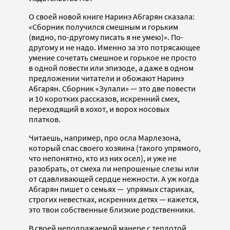
О своей новой книге Наринэ Абгарян сказала:
«Сборник получился смешным и горьким
(видно, по-другому писать я не умею)». По-
другому и не надо. Именно за это потрясающее
умение сочетать смешное и горькое не просто
в одной повести или эпизоде, а даже в одном
предложении читатели и обожают Наринэ
Абгарян. Сборник «Зулали» — это две повести
и 10 коротких рассказов, искренний смех,
переходящий в хохот, и ворох носовых
платков.
Читаешь, например, про осла Марлезона,
который спас своего хозяина (такого упрямого,
что непонятно, кто из них осел), и уже не
разобрать, от смеха ли непрошеные слезы или
от сдавливающей сердце нежности. А уж когда
Абгарян пишет о семьях — упрямых стариках,
строгих невестках, искренних детях — кажется,
это твои собственные близкие родственники.
В своей неподражаемой манере с теплотой,