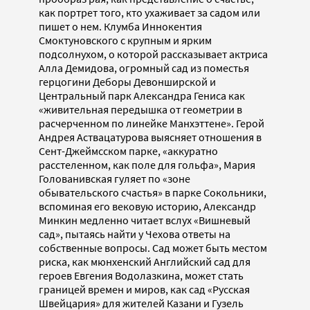
как портрет того, кто ухаживает за садом или
пишет о нем. Клумба Иннокентия
Смоктуновского с крупным и ярким
подсолнухом, о которой рассказывает актриса
Алла Демидова, огромный сад из поместья
герцогини Деборы Девонширской и
Центральный парк Александра Гениса как
«живительная передышка от геометрии в
расчерченном по линейке Манхэттене». Герой
Андрея Аствацатурова выясняет отношения в
Сент-Джеймсском парке, «аккуратно
расстеленном, как поле для гольфа», Мария
Голованивская гуляет по «зоне
обывательского счастья» в парке Сокольники,
вспоминая его вековую историю, Александр
Минкин медленно читает вслух «Вишневый
сад», пытаясь найти у Чехова ответы на
собственные вопросы. Сад может быть местом
риска, как мюнхенский Английский сад для
героев Евгения Водолазкина, может стать
границей времен и миров, как сад «Русская
Швейцария» для жителей Казани и Гузель