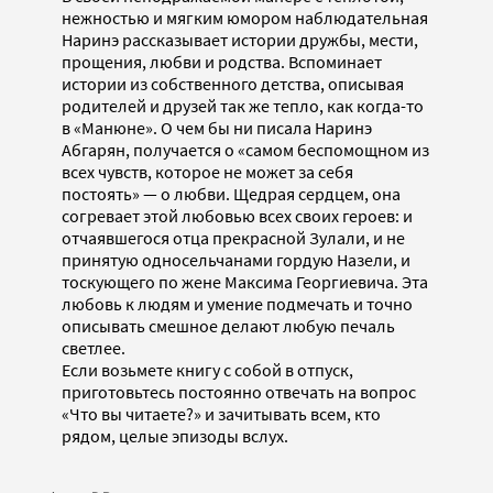
нежностью и мягким юмором наблюдательная
Наринэ рассказывает истории дружбы, мести,
прощения, любви и родства. Вспоминает
истории из собственного детства, описывая
родителей и друзей так же тепло, как когда-то
в «Манюне». О чем бы ни писала Наринэ
Абгарян, получается о «самом беспомощном из
всех чувств, которое не может за себя
постоять» — о любви. Щедрая сердцем, она
согревает этой любовью всех своих героев: и
отчаявшегося отца прекрасной Зулали, и не
принятую односельчанами гордую Назели, и
тоскующего по жене Максима Георгиевича. Эта
любовь к людям и умение подмечать и точно
описывать смешное делают любую печаль
светлее.
Если возьмете книгу с собой в отпуск,
приготовьтесь постоянно отвечать на вопрос
«Что вы читаете?» и зачитывать всем, кто
рядом, целые эпизоды вслух.