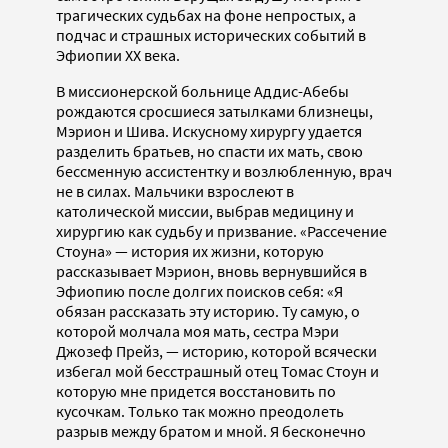
трагических судьбах на фоне непростых, а
подчас и страшных исторических событий в
Эфиопии ХХ века.
В миссионерской больнице Аддис-Абебы
рождаются сросшиеся затылками близнецы,
Мэрион и Шива. Искусному хирургу удается
разделить братьев, но спасти их мать, свою
бессменную ассистентку и возлюбленную, врач
не в силах. Мальчики взрослеют в
католической миссии, выбрав медицину и
хирургию как судьбу и призвание. «Рассечение
Стоуна» — история их жизни, которую
рассказывает Мэрион, вновь вернувшийся в
Эфиопию после долгих поисков себя: «Я
обязан рассказать эту историю. Ту самую, о
которой молчала моя мать, сестра Мэри
Джозеф Прейз, — историю, которой всячески
избегал мой бесстрашный отец Томас Стоун и
которую мне придется восстановить по
кусочкам. Только так можно преодолеть
разрыв между братом и мной. Я бесконечно