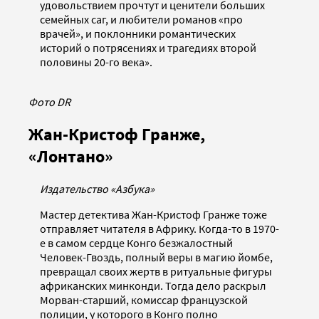
удовольствием прочтут и ценители больших
семейных саг, и любители романов «про
врачей», и поклонники романтических
историй о потрясениях и трагедиях второй
половины 20-го века».
Фото DR
Жан-Кристоф Гранже,
«Лонтано»
Издательство «Азбука»
Мастер детектива Жан-Кристоф Гранже тоже
отправляет читателя в Африку. Когда-то в 1970-
е в самом сердце Конго безжалостный
Человек-Гвоздь, полный веры в магию йомбе,
превращал своих жертв в ритуальные фигуры
африканских минконди. Тогда дело раскрыл
Морван-старший, комиссар французской
полиции, у которого в Конго полно