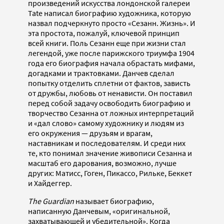
произведений искусства лондонской галереи
Tate написал биографию художника, которую
назвал подчеркнуто просто «Сезанн. Жизнь». И
эта простота, пожалуй, ключевой принцип
всей книги. Поль Сезанн еще при жизни стал
легендой, уже после парижского триумфа 1904
года его биография начала обрастать мифами,
догадками и трактовками. Данчев сделал
попытку отделить сплетни от фактов, зависть
от дружбы, любовь от ненависти. Он поставил
перед собой задачу освободить биографию и
творчество Сезанна от ложных интерпретаций
и «дал слово» самому художнику и людям из
его окружения — друзьям и врагам,
наставникам и последователям. И среди них
те, кто понимал значение живописи Сезанна и
масштаб его дарования, возможно, лучше
других: Матисс, Гоген, Пикассо, Рильке, Беккет
и Хайдеггер.
The Guardian
называет биографию,
написанную Данчевым, «оригинальной,
захватывающей и убедительной». Когда