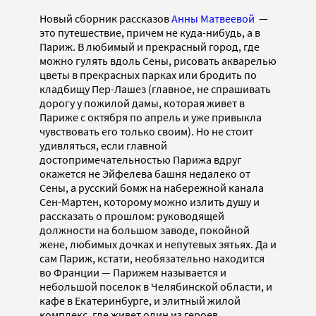
Новый сборник рассказов
Анны Матвеевой
—
это путешествие, причем не куда-нибудь, а в
Париж. В любимый и прекрасный город, где
можно гулять вдоль Сены, рисовать акварелью
цветы в прекрасных парках или бродить по
кладбищу Пер-Лашез (главное, не спрашивать
дорогу у пожилой дамы, которая живет в
Париже с октября по апрель и уже привыкла
чувствовать его только своим). Но не стоит
удивляться, если главной
достопримечательностью Парижа вдруг
окажется не Эйфелева башня недалеко от
Сены, а русский бомж на набережной канала
Сен-Мартен, которому можно излить душу и
рассказать о прошлом: руководящей
должности на большом заводе, покойной
жене, любимых дочках и непутевых зятьях. Да и
сам Париж, кстати, необязательно находится
во Франции — Парижем называется и
небольшой поселок в Челябинской области, и
кафе в Екатеринбурге, и элитный жилой
комплекс, где живет один из героев.