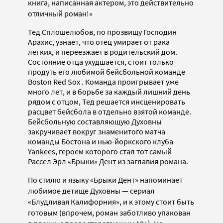
книга, написанная актером, это действительно
отличный роман!»
Тед Сплошелюбов, по прозвищу Господин
Арахис, узнает, что отец умирает от рака
легких, и переезжает в родительский дом.
Состояние отца ухудшается, стоит только
продуть его любимой бейсбольной команде
Вoston Red Sox . Команда проигрывает уже
много лет, и в борьбе за каждый лишний день
рядом с отцом, Тед решается инсценировать
расцвет бейсбола в отдельно взятой команде.
Бейсбольную составляющую Духовны
закручивает вокруг знаменитого матча
команды Бостона и нью-йоркского клуба
Yankees, героем которого стал тот самый
Рассел Эрл «Брыки» Дент из заглавия романа.
По стилю и языку «Брыки Дент» напоминает
любимое детище Духовны — сериал
«Блудливая Калифорния», и к этому стоит быть
готовым (впрочем, роман заботливо упакован