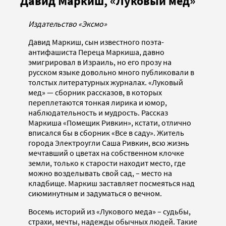
Давид Маркиш, «Луковый мед»
Издательство «Эксмо»
Давид Маркиш, сын известного поэта-
антифашиста Переца Маркиша, давно
эмигрировал в Израиль, но его прозу на
русском языке довольно много публиковали в
толстых литературных журналах. «Луковый
мед» — сборник рассказов, в которых
переплетаются тонкая лирика и юмор,
наблюдательность и мудрость. Рассказ
Маркиша «Помещик Ривкин», кстати, отлично
вписался бы в сборник «Все в саду». Житель
города Электроугли Саша Ривкин, всю жизнь
мечтавший о цветах на собственном клочке
земли, только к старости находит место, где
можно возделывать свой сад, – место на
кладбище. Маркиш заставляет посмеяться над
сиюминутным и задуматься о вечном.
Восемь историй из «Лукового меда» – судьбы,
страхи, мечты, надежды обычных людей. Такие