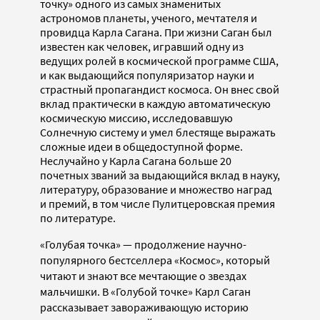
точку» одного из самых знаменитых
астрономов планеты, ученого, мечтателя и
провидца Карла Сагана. При жизни Саган был
известен как человек, игравший одну из
ведущих ролей в космической программе США,
и как выдающийся популяризатор науки и
страстный пропагандист космоса. Он внес свой
вклад практически в каждую автоматическую
космическую миссию, исследовавшую
Солнечную систему и умел блестяще выражать
сложные идеи в общедоступной форме.
Неслучайно у Карла Сагана больше 20
почетных званий за выдающийся вклад в науку,
литературу, образование и множество наград
и премий, в том числе Пулитцеровская премия
по литературе.
«Голубая точка»
—
продолжение научно-
популярного бестселлера «Космос», который
читают и знают все мечтающие о звездах
мальчишки. В «Голубой точке» Карл Саган
рассказывает завораживающую историю