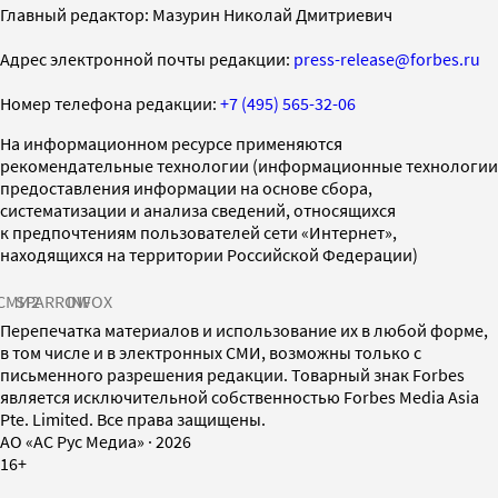
Главный редактор: Мазурин Николай Дмитриевич
Адрес электронной почты редакции:
press-release@forbes.ru
Номер телефона редакции:
+7 (495) 565-32-06
На информационном ресурсе применяются
рекомендательные технологии (информационные технологии
предоставления информации на основе сбора,
систематизации и анализа сведений, относящихся
к предпочтениям пользователей сети «Интернет»,
находящихся на территории Российской Федерации)
СМИ2
SPARROW
INFOX
Перепечатка материалов и использование их в любой форме,
в том числе и в электронных СМИ, возможны только с
письменного разрешения редакции. Товарный знак Forbes
является исключительной собственностью Forbes Media Asia
Pte. Limited. Все права защищены.
AO «АС Рус Медиа»
·
2026
16+