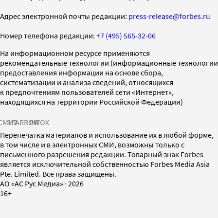
Адрес электронной почты редакции:
press-release@forbes.ru
Номер телефона редакции:
+7 (495) 565-32-06
На информационном ресурсе применяются
рекомендательные технологии (информационные технологии
предоставления информации на основе сбора,
систематизации и анализа сведений, относящихся
к предпочтениям пользователей сети «Интернет»,
находящихся на территории Российской Федерации)
СМИ2
SPARROW
INFOX
Перепечатка материалов и использование их в любой форме,
в том числе и в электронных СМИ, возможны только с
письменного разрешения редакции. Товарный знак Forbes
является исключительной собственностью Forbes Media Asia
Pte. Limited. Все права защищены.
AO «АС Рус Медиа»
·
2026
16+