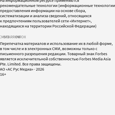
На информационном ресурсе применяются
рекомендательные технологии (информационные технологии
предоставления информации на основе сбора,
систематизации и анализа сведений, относящихся
к предпочтениям пользователей сети «Интернет»,
находящихся на территории Российской Федерации)
СМИ2
SPARROW
INFOX
Перепечатка материалов и использование их в любой форме,
в том числе и в электронных СМИ, возможны только с
письменного разрешения редакции. Товарный знак Forbes
является исключительной собственностью Forbes Media Asia
Pte. Limited. Все права защищены.
AO «АС Рус Медиа»
·
2026
16+