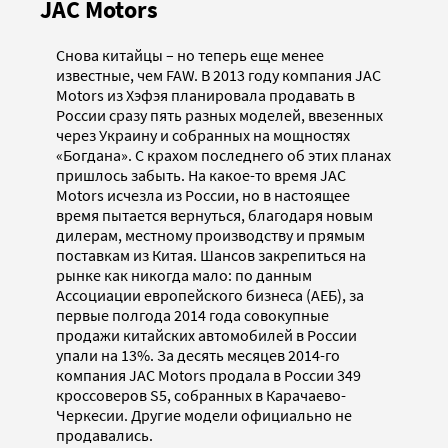
JAC Motors
Снова китайцы – но теперь еще менее
известные, чем FAW. В 2013 году компания JAC
Motors из Хэфэя планировала продавать в
России сразу пять разных моделей, ввезенных
через Украину и собранных на мощностях
«Богдана». С крахом последнего об этих планах
пришлось забыть. На какое-то время JAC
Motors исчезла из России, но в настоящее
время пытается вернуться, благодаря новым
дилерам, местному производству и прямым
поставкам из Китая. Шансов закрепиться на
рынке как никогда мало: по данным
Ассоциации европейского бизнеса (АЕБ), за
первые полгода 2014 года совокупные
продажи китайских автомобилей в России
упали на 13%. За десять месяцев 2014-го
компания JAC Motors продала в России 349
кроссоверов S5, собранных в Карачаево-
Черкесии. Другие модели официально не
продавались.