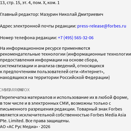
13, стр. 15, эт. 4, пом. X, ком. 1
Главный редактор: Мазурин Николай Дмитриевич
Адрес электронной почты редакции:
press-release@forbes.ru
Номер телефона редакции:
+7 (495) 565-32-06
На информационном ресурсе применяются
рекомендательные технологии (информационные технологии
предоставления информации на основе сбора,
систематизации и анализа сведений, относящихся
к предпочтениям пользователей сети «Интернет»,
находящихся на территории Российской Федерации)
СМИ2
SPARROW
INFOX
Перепечатка материалов и использование их в любой форме,
в том числе и в электронных СМИ, возможны только с
письменного разрешения редакции. Товарный знак Forbes
является исключительной собственностью Forbes Media Asia
Pte. Limited. Все права защищены.
AO «АС Рус Медиа»
·
2026