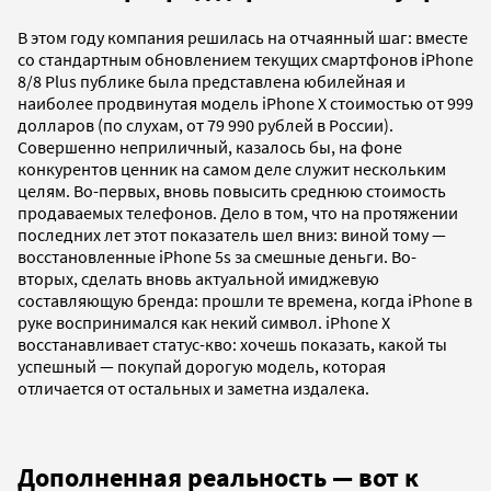
В этом году компания решилась на отчаянный шаг: вместе
со стандартным обновлением текущих смартфонов iPhone
8/8 Plus публике была представлена юбилейная и
наиболее продвинутая модель iPhone X стоимостью от 999
долларов (по слухам, от 79 990 рублей в России).
Совершенно неприличный, казалось бы, на фоне
конкурентов ценник на самом деле служит нескольким
целям. Во-первых, вновь повысить среднюю стоимость
продаваемых телефонов. Дело в том, что на протяжении
последних лет этот показатель шел вниз: виной тому —
восстановленные iPhone 5s за смешные деньги. Во-
вторых, сделать вновь актуальной имиджевую
составляющую бренда: прошли те времена, когда iPhone в
руке воспринимался как некий символ. iPhone X
восстанавливает статус-кво: хочешь показать, какой ты
успешный — покупай дорогую модель, которая
отличается от остальных и заметна издалека.
Дополненная реальность — вот к