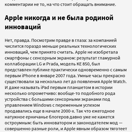
комментарии не то, на что стоит обращать внимание.
Apple никогда и не была родиной
инноваций
Нет, правда. Посмотрим правде в глаза: за компанией
числится гораздо меньше реальных технологических
инноваций, чем принято считать. Apple не изобретала
смартфоны с сенсорным экраном: результат гламурной
коллаборации LG и Prada, модель
KE 850
, был
представлен публике практически одновременно с самым
первым iPhone в январе 2007 года. Умные часы прекрасно
существовали за несколько лет до появления Apple Watch.
И даже называть iPad первым планшетом в истории
несколько опрометчиво: вообще-то подобного рода
устройства с большими сенсорными экранами под
управлением Windows с переменным успехом
продавались еще в начале 2000-х. Так что ежегодное
натужное ерничанье блогеров давно уже не кажется
остроумным: быть инноватором и законодателем мод —
совершенно разные роли, и Apple явным образом тяготеет