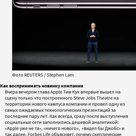
Фото REUTERS / Stephen Lam
Как воспринимать новинку компании
Вчера вечером глава Apple Тим Кук впервые вышел на
сцену только что построенного Steve Jobs Theatre на
территории нового кампуса компании и провел одну из
самых ожидаемых технологических презентаций за
последние пару лет. Как всегда, сразу после выступления
социальные сети заполнились дешевой аналитикой:
«Apple уже не та», «ничего нового», «видел бы Джобс» и
так далее. Forbes Life объясняет, почему скептические