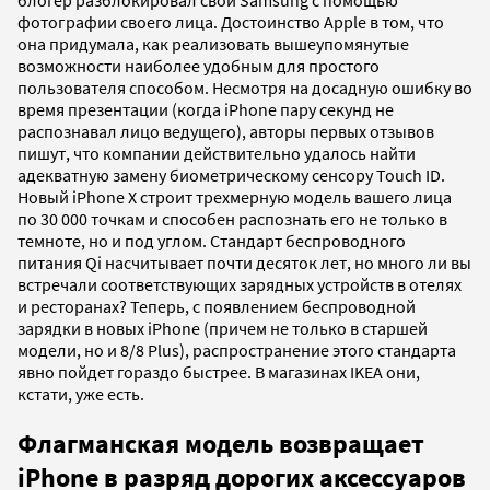
блогер разблокировал свой Samsung с помощью
фотографии своего лица. Достоинство Apple в том, что
она придумала, как реализовать вышеупомянутые
возможности наиболее удобным для простого
пользователя способом. Несмотря на досадную ошибку во
время презентации (когда iPhone пару секунд не
распознавал лицо ведущего), авторы первых отзывов
пишут, что компании действительно удалось найти
адекватную замену биометрическому сенсору Touch ID.
Новый iPhone X строит трехмерную модель вашего лица
по 30 000 точкам и способен распознать его не только в
темноте, но и под углом. Стандарт беспроводного
питания Qi насчитывает почти десяток лет, но много ли вы
встречали соответствующих зарядных устройств в отелях
и ресторанах? Теперь, с появлением беcпроводной
зарядки в новых iPhone (причем не только в старшей
модели, но и 8/8 Plus), распространение этого стандарта
явно пойдет гораздо быстрее. В магазинах IKEA они,
кстати, уже есть.
Флагманская модель возвращает
iPhone в разряд дорогих аксессуаров