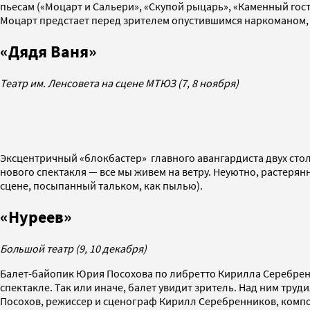
пьесам («Моцарт и Сальери», «Скупой рыцарь», «Каменный гост
Моцарт предстает перед зрителем опустившимся наркоманом,
«Дядя Ваня»
Театр им. Ленсовета на сцене МТЮЗ (7, 8 ноября)
Эксцентричный «блокбастер» главного авангардиста двух сто
нового спектакля — все мы живем на ветру. Неуютно, растерян
сцене, посыпанный тальком, как пылью).
«Нуреев»
Большой театр (9, 10 декабря)
Балет-байопик Юрия Посохова по либретто Кирилла Серебренн
спектакле. Так или иначе, балет увидит зритель. Над ним тр
Посохов, режиссер и сценограф Кирилл Серебренников, компо