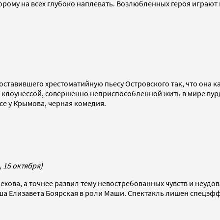
орому на всех глубоко наплевать. Возлюбленных героя играют
тавившего хрестоматийную пьесу Островского так, что она ка
 клоунессой, совершенно неприспособленной жить в мире вур
се у Крымова, черная комедия.
 15 октября)
ехова, а точнее развил тему невостребованных чувств и неудо
а Елизавета Боярская в роли Маши. Спектакль лишен спецэффек