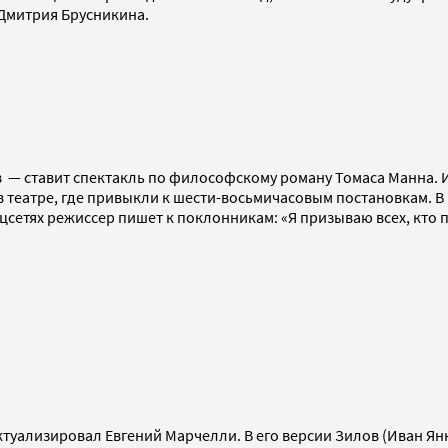
 Дмитрия Брусникина.
 — ставит спектакль по философскому роману Томаса Манна. И
в театре, где привыкли к шести-восьмичасовым постановкам. В
цсетях режиссер пишет к поклонникам: «Я призываю всех, кто 
туализировал Евгений Марчелли. В его версии Зилов (Иван Янк