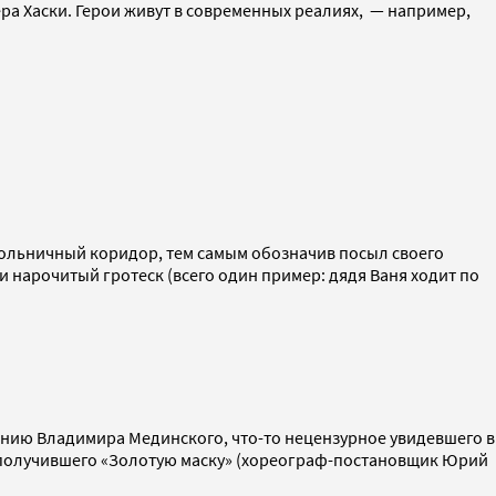
ера Хаски. Герои живут в современных реалиях, — например,
больничный коридор, тем самым обозначив посыл своего
и нарочитый гротеск (всего один пример: дядя Ваня ходит по
янию Владимира Мединского, что-то нецензурное увидевшего в
и», получившего «Золотую маску» (хореограф-постановщик Юрий