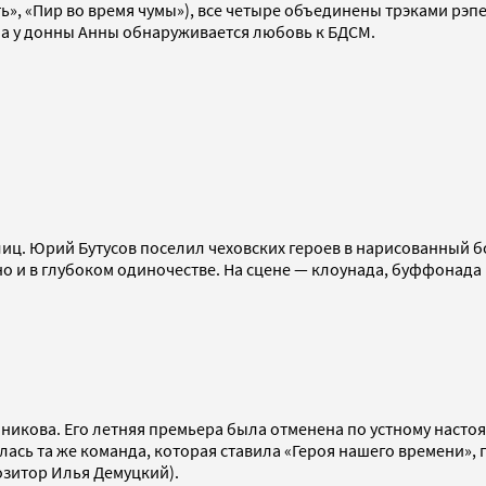
ь», «Пир во время чумы»), все четыре объединены трэками рэп
 а у донны Анны обнаруживается любовь к БДСМ.
лиц. Юрий Бутусов поселил чеховских героев в нарисованный 
но и в глубоком одиночестве. На сцене — клоунада, буффонада 
икова. Его летняя премьера была отменена по устному насто
удилась та же команда, которая ставила «Героя нашего времен
зитор Илья Демуцкий).