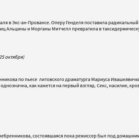
аля в Экс-ан-Провансе. Оперу Генделя поставила радикальный
иц Альцины и Морганы Митчелл превратила в таксидермическую
25 октября)
никова по пьесе литовского драматурга Мариуса Ивашкявичюс
днозначна, как кажется на первый взгляд. Секс, насилие, кровь
ребренникова, состоявшаяся пока режиссер был под домашним