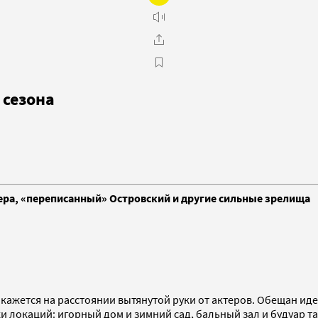
 сезона
ра, «переписанный» Островский и другие сильные зрелища
кажется на расстоянии вытянутой руки от актеров. Обещан ид
ки локаций: игорный дом и зимний сад, бальный зал и будуар 