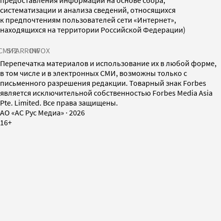
систематизации и анализа сведений, относящихся
к предпочтениям пользователей сети «Интернет»,
находящихся на территории Российской Федерации)
СМИ2
SPARROW
INFOX
Перепечатка материалов и использование их в любой форме,
в том числе и в электронных СМИ, возможны только с
письменного разрешения редакции. Товарный знак Forbes
является исключительной собственностью Forbes Media Asia
Pte. Limited. Все права защищены.
AO «АС Рус Медиа»
·
2026
16+