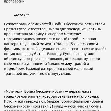
прогрессии.
Фото DR
Режиссерами обеих частей «Войны бесконечности» стали
Братья Руссо, ответственные за две последние картины
про Капитана Америку. В «Первом мстителе:
Противостояние» появился и новый герой — Черная
пантера. На данный момент Т’Чалла обзавелся своим
фильмом, который идеально вписал в сюжет «Мстителей»
новую площадку битв — Ваканду. Руссо не напугало
обилие супергероев на площадке, они каждому нашли
свое место и установили баланс между драмой и
мордобоем. Каждый из героев со своей маленькой
трагедией получил свою минуту славы.
«Мстители: Война бесконечности» — первая часть
грандиозной эпопеи, которая означает начало конца.
Источники утверждают, бюджет обоих фильмов «Войны
бесконечности» составил $1 млрд — космическая сумма
для вселенной комиксов. За первый уик-энд проката в