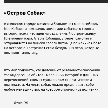
«Остров Собак»
В японском городе Мегасаки больше нет места собакам.
Мэр Кобаяши под видом эпидемии собачьего гриппа
выселил всех питомцев на отдаленный остров-свалку.
Племянник мэра, Атари Кобаяши, угоняет самолет и
отправляется на поиски своего питомца по кличке Спотс.
На острове он встречает стаю бездомных псов, которые
помогают мальчику.
Кто мог подумать, что далекий от реальности сказочник
Уэс Андерсон, любитель маленьких историй и длинных
перечислений, снимет мультфильм с политическим
подтекстом. На месте собак можно представить себе
любое меньшинство, на которое ополчились политики.
Фото DR