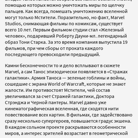
помощью которых можно уничтожать миры по щелчку
пальцев. Как всегда, помешать уничтожению вселенной
могут только Мстители. Поразительно, но факт, Marvel
Studios, снимающая фильмы по комиксам, существует
всего 10 лет. Первым фильмом студии стал «Железный
человек», подаривший Роберту Дауни-мл. легендарный
образ Тони Старка. За это время компания выпустила 19
фильмов, при чем сборы от проката каждого
последующего превосходили предыдущий.
Камни бесконечности то и дело всплывают в сюжете
Marvel, а сам Танос эпизодически появляется в «Стражах
галактики». Армия Таноса — зеленые гоблины и войны,
сошедшие с экрана World of Warcraft, которые не знают
жалости. Им противостоят Мстители, чей состав
увеличивался за счет Стражей галактики, Доктора
Стрэнджа и Черной пантеры. Marvel давно уже
кинематографическая вселенная, где сходятся нити
повествование всех картин. В фильмах, где задействовано
сразу несколько супергероев, повышается градус экшена.
В каждом сольном проекте раскрываются особенности
миров, а интерес зрителей возрастает в геометрической