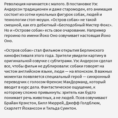
Революция начинается с малого. В постановке Уэс
Андерсон традиционен и даже старомоден, его анимация
состоит из сотни кукольных фигурок собак, людей и
технологии стоп-моушн. «Остров собак» не такой
смешной, как его дебютный «Бесподобный Мистер Фокс».
Но и «Острове собак» есть свое очарование. Например
героиню по имени Йоко Оно озвучивает настоящая Йоко
Оно.
«Остров собак» стал фильмом открытия Берлинского
кинофестиваля этого года. Зрители увидели картину в
оригинальной озвучке с субтитрами. Уэс Андерсон сделал
все, чтобы фильм не дублировали: собаки говорят на
чистом английском языке, люди — на японском. В важных
моментах появляется специальный герой — синхронный
переводчик с голосом Френсис МакДорманд, который
вводит в курс дела. Фантастическое ощущение, к
которому сложно привыкнуть: зритель как будто
понимает речь животных, а не людей. Псов озвучивают
Брайан Крэнстон, Билл Мюррей, Джефф Голдблюм,
Скарлетт Йоханссон и Тильда Суинтон.