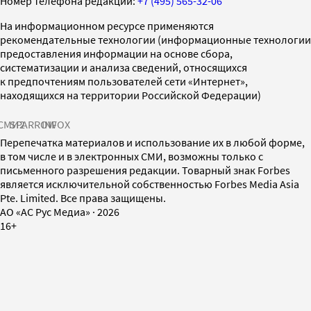
Номер телефона редакции:
+7 (495) 565-32-06
На информационном ресурсе применяются
рекомендательные технологии (информационные технологии
предоставления информации на основе сбора,
систематизации и анализа сведений, относящихся
к предпочтениям пользователей сети «Интернет»,
находящихся на территории Российской Федерации)
СМИ2
SPARROW
INFOX
Перепечатка материалов и использование их в любой форме,
в том числе и в электронных СМИ, возможны только с
письменного разрешения редакции. Товарный знак Forbes
является исключительной собственностью Forbes Media Asia
Pte. Limited. Все права защищены.
AO «АС Рус Медиа»
·
2026
16+