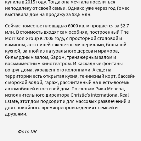
купила в 2015 году. Тогда она мечтала поселиться
неподалеку от своей семьи. Однако уже через год Гомес
выставила дом на продажу за $3,5 млн.
Сейчас поместье площадью 6000 кв. м продается за $2,7
млн. В стоимость входят сам особняк, построенный The
Morrison Group в 2005 году, с просторной столовой и
камином, лестницей с железными перилами, большой
кухней, ванной из натурального дерева и мрамора,
бильярдным залом, баром, тренажерным залом и
восьмиместным кинотеатром. И каскадные фонтаны
вокруг дома, украшенного колоннами. А еще на
территории есть открытая кухня, теннисный корт, бассейн
с морской водой, гараж, рассчитанный на шесть-восемь
автомобилей и гостевой дом. По словам Рика Мозера,
исполнительного директора Christie’s International Real
Estate, этот дом подходит и для массовых развлечений и
для спокойного времяпрепровождения с семьей и
друзьями.
Фото DR