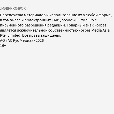
СМИ2
SPARROW
INFOX
Перепечатка материалов и использование их в любой форме,
в том числе и в электронных СМИ, возможны только с
письменного разрешения редакции. Товарный знак Forbes
является исключительной собственностью Forbes Media Asia
Pte. Limited. Все права защищены.
AO «АС Рус Медиа»
·
2026
16+