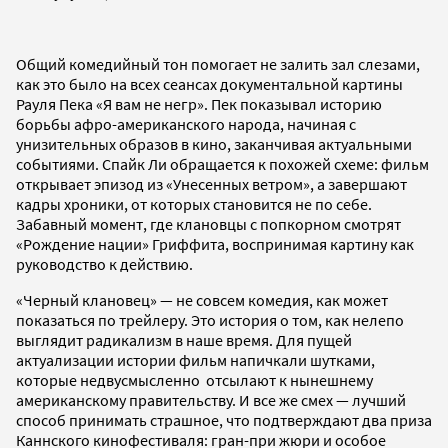
Общий комедийный тон помогает не залить зал слезами,
как это было на всех сеансах документальной картины
Рауля Пека «Я вам не негр». Пек показывал историю
борьбы афро-американского народа, начиная с
унизительных образов в кино, заканчивая актуальными
событиями. Спайк Ли обращается к похожей схеме: фильм
открывает эпизод из «Унесенных ветром», а завершают
кадры хроники, от которых становится не по себе.
Забавный момент, где клановцы с попкорном смотрят
«Рождение нации» Гриффита, воспринимая картину как
руководство к действию.
«Черный клановец» — не совсем комедия, как может
показаться по трейлеру. Это история о том, как нелепо
выглядит радикализм в наше время. Для пущей
актуализации истории фильм напичкали шутками,
которые недвусмысленно отсылают к нынешнему
американскому правительству. И все же смех — лучший
способ принимать страшное, что подтверждают два приза
Каннского кинофестиваля: гран-при жюри и особое