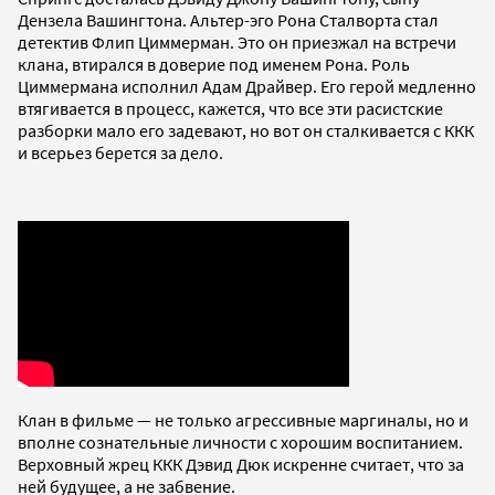
Дензела Вашингтона. Альтер-эго Рона Сталворта стал
детектив Флип Циммерман. Это он приезжал на встречи
клана, втирался в доверие под именем Рона. Роль
Циммермана исполнил Адам Драйвер. Его герой медленно
втягивается в процесс, кажется, что все эти расистские
разборки мало его задевают, но вот он сталкивается с ККК
и всерьез берется за дело.
Клан в фильме — не только агрессивные маргиналы, но и
вполне сознательные личности с хорошим воспитанием.
Верховный жрец ККК Дэвид Дюк искренне считает, что за
ней будущее, а не забвение.