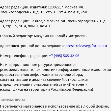
Адрес редакции, издателя: 123022, г. Москва, ул.
Звенигородская 2-я, д. 13, стр. 15, эт. 4, пом. X, ком. 1
Адрес редакции: 123022, г. Москва, ул. Звенигородская 2-я, д.
13, стр. 15, эт. 4, пом. X, ком. 1
Главный редактор: Мазурин Николай Дмитриевич
Адрес электронной почты редакции:
press-release@forbes.ru
Номер телефона редакции:
+7 (495) 565-32-06
На информационном ресурсе применяются
рекомендательные технологии (информационные технологии
предоставления информации на основе сбора,
систематизации и анализа сведений, относящихся
к предпочтениям пользователей сети «Интернет»,
находящихся на территории Российской Федерации)
СМИ2
SPARROW
INFOX
Перепечатка материалов и использование их в любой форме,
в том числе и в электронных СМИ, возможны только с