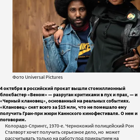
Фото Universal Pictures
4 октября в российский прокат вышли стомиллионный
блокбастер «Веном» — разруган критиками в пух и прах, — и
«Черный клановец», основанный на реальных событиях.
«Клановец» снят всего за $15 млн, что не помешало ему
получить Гран-при жюри Каннского кинофестиваля. О нем и
поговорим.
Колорадо-Спрингс, 1970-е. Чернокожий полицейский Рон
Сталворт хочет получить серьезное дело, но может
рассчитывать только на работу под прикрытием на