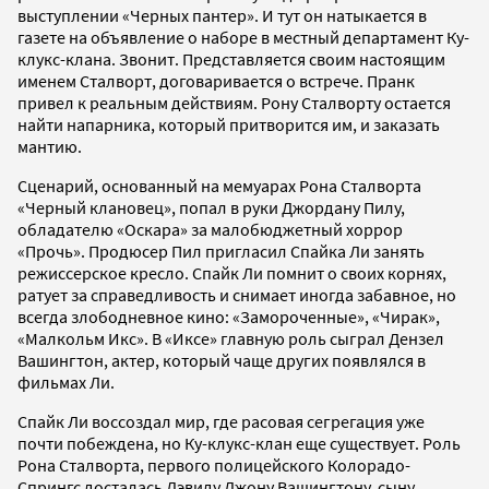
выступлении «Черных пантер». И тут он натыкается в
газете на объявление о наборе в местный департамент Ку-
клукс-клана. Звонит. Представляется своим настоящим
именем Сталворт, договаривается о встрече. Пранк
привел к реальным действиям. Рону Сталворту остается
найти напарника, который притворится им, и заказать
мантию.
Сценарий, основанный на мемуарах Рона Сталворта
«Черный клановец», попал в руки Джордану Пилу,
обладателю «Оскара» за малобюджетный хоррор
«Прочь». Продюсер Пил пригласил Спайка Ли занять
режиссерское кресло. Спайк Ли помнит о своих корнях,
ратует за справедливость и снимает иногда забавное, но
всегда злободневное кино: «Замороченные», «Чирак»,
«Малкольм Икс». В «Иксе» главную роль сыграл Дензел
Вашингтон, актер, который чаще других появлялся в
фильмах Ли.
Спайк Ли воссоздал мир, где расовая сегрегация уже
почти побеждена, но Ку-клукс-клан еще существует. Роль
Рона Сталворта, первого полицейского Колорадо-
Спрингс досталась Дэвиду Джону Вашингтону, сыну