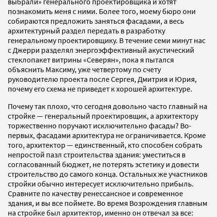
выбрали» генерального проектировщика и хотят
познакомить меня с ними. Более того, моему бюро они
собираются предложить заняться фасадами, а весь
архитектурный раздел передать в разработку
генеральному проектировщику. В течение семи минут нас
с Джерри разделял энергоэффективный акустический
стеклопакет витрины «Северян», пока я пытался
объяснить Максиму, уже четвертому по счету
руководителю проекта после Сергея, Дмитрия и Юрия,
почему его схема не приведет к хорошей архитектуре.
Почему так плохо, что сегодня довольно часто главный на
стройке — генеральный проектировщик, а архитектору
торжественно поручают исключительно фасады? Во-
первых, фасадами архитектура не ограничивается. Кроме
того, архитектор — единственный, кто способен собрать
непростой пазл строительства здания: уместиться в
согласованный бюджет, не потерять эстетику и довести
строительство до самого конца. Остальных же участников
стройки обычно интересует исключительно прибыль.
Сравните по качеству ренессансное и современное
здания, и вы все поймете. Во время Возрождения главным
на стройке был архитектор, именно он отвечал за все: