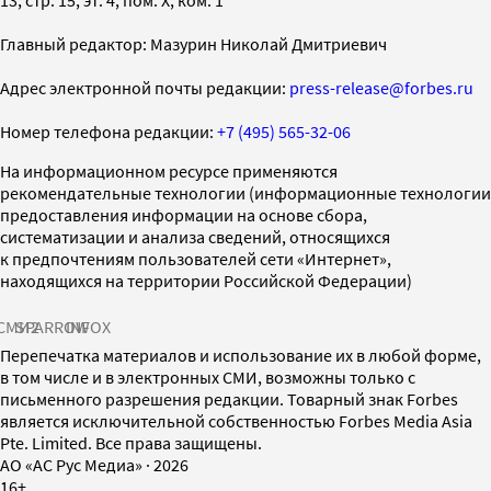
Главный редактор: Мазурин Николай Дмитриевич
Адрес электронной почты редакции:
press-release@forbes.ru
Номер телефона редакции:
+7 (495) 565-32-06
На информационном ресурсе применяются
рекомендательные технологии (информационные технологии
предоставления информации на основе сбора,
систематизации и анализа сведений, относящихся
к предпочтениям пользователей сети «Интернет»,
находящихся на территории Российской Федерации)
СМИ2
SPARROW
INFOX
Перепечатка материалов и использование их в любой форме,
в том числе и в электронных СМИ, возможны только с
письменного разрешения редакции. Товарный знак Forbes
является исключительной собственностью Forbes Media Asia
Pte. Limited. Все права защищены.
AO «АС Рус Медиа»
·
2026
16+