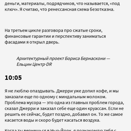
деньги, материалы, подрядчиков, что называется, «под
ключ». Я считаю, что ренессансная схема безотказна.
На третьем цикле разговора про сжатые сроки,
финансовые гарантии и перспективу заниматься
фасадами я открыл дверь.
Архитектурный проект Бориса Бернаскони —
Ельцин Центр
·
DR
10:05
Я не люблю опаздывать. Джерри уже допил кофе, и мы
заказали еще по одному с миндальным молоком.
Проблема мусора — это одна из главных проблем города,
сказал Джерри и заказал себе еще один круассан. Если не
решить ее сейчас, будет поздно, добавил он. То же самое
касается воды и скоро будет касаться воздуха.
Когда ты вернешься в Нью-Йорк, я познакомлю тебя с