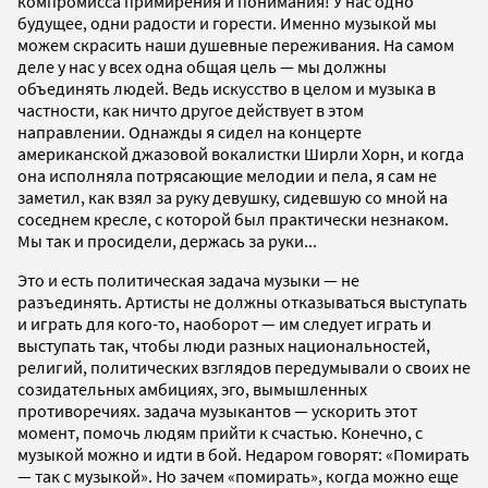
компромисса примирения и понимания! У нас одно
будущее, одни радости и горести. Именно музыкой мы
можем скрасить наши душевные переживания. На самом
деле у нас у всех одна общая цель — мы должны
объединять людей. Ведь искусство в целом и музыка в
частности, как ничто другое действует в этом
направлении. Однажды я сидел на концерте
американской джазовой вокалистки Ширли Хорн, и когда
она исполняла потрясающие мелодии и пела, я сам не
заметил, как взял за руку девушку, сидевшую со мной на
соседнем кресле, с которой был практически незнаком.
Мы так и просидели, держась за руки...
Это и есть политическая задача музыки — не
разъединять. Артисты не должны отказываться выступать
и играть для кого-то, наоборот — им следует играть и
выступать так, чтобы люди разных национальностей,
религий, политических взглядов передумывали о своих не
созидательных амбициях, эго, вымышленных
противоречиях. задача музыкантов — ускорить этот
момент, помочь людям прийти к счастью. Конечно, с
музыкой можно и идти в бой. Недаром говорят: «Помирать
— так с музыкой». Но зачем «помирать», когда можно еще