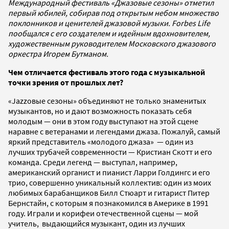
Международный фестиваль «Джазовые сезоны» отметил
первый юбилей, собирав под открытым небом множество
поклонников и ценителей джазовой музыки. Forbes Life
пообщался с его создателем и идейным вдохновителем,
художественным руководителем Московского джазового
оркестра Игорем Бутманом.
Чем отличается фестиваль этого года с музыкальной
точки зрения от прошлых лет?
«Jazzовые сезоны» объединяют не только знаменитых
музыкантов, но и дают возможность показать себя
молодым — они в этом году выступают на этой сцене
наравне с ветеранами и легендами джаза. Пожалуй, самый
яркий представитель «молодого джаза» — один из
лучших трубачей современности — Кристиан Скотт и его
команда. Среди легенд — выступал, например,
американский органист и пианист Ларри Голдингс и его
трио, совершенно уникальный коллектив: один из моих
любимых барабанщиков Билл Стюарт и гитарист Питер
Бернстайн, с которым я познакомился в Америке в 1991
году. Играли и корифеи отечественной сцены — мой
учитель, выдающийся музыкант, один из лучших