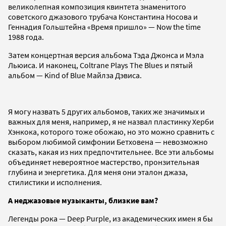
великолепная композиция квинтета знаменитого
советского джазового трубача Константина Носова и
Геннадия Гольштейна «Время пришло» — Now the time
1988 года.
Затем концертная версия альбома Тэда Джонса и Мэла
Льюиса. И наконец, Coltrane Plays The Blues и пятый
альбом — Kind of Blue Майлза Дэвиса.
Я могу назвать 5 других альбомов, таких же значимых и
важных для меня, например, я не назвал пластинку Херби
Хэнкока, которого тоже обожаю, но это можно сравнить с
выбором любимой симфонии Бетховена — невозможно
сказать, какая из них предпочтительнее. Все эти альбомы
объединяет невероятное мастерство, пронзительная
глубина и энергетика. Для меня они эталон джаза,
стилистики и исполнения.
А неджазовые музыканты, близкие вам?
Легенды рока — Deep Purple, из академических имен я бы