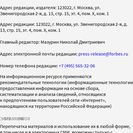
Адрес редакции, издателя: 123022, г. Москва, ул.
Звенигородская 2-я, д. 13, стр. 15, эт. 4, пом. X, ком. 1
Адрес редакции: 123022, г. Москва, ул. Звенигородская 2-я, д.
13, стр. 15, эт. 4, пом. X, ком. 1
Главный редактор: Мазурин Николай Дмитриевич
Адрес электронной почты редакции:
press-release@forbes.ru
Номер телефона редакции:
+7 (495) 565-32-06
На информационном ресурсе применяются
рекомендательные технологии (информационные технологии
предоставления информации на основе сбора,
систематизации и анализа сведений, относящихся
к предпочтениям пользователей сети «Интернет»,
находящихся на территории Российской Федерации)
СМИ2
SPARROW
INFOX
Перепечатка материалов и использование их в любой форме,
в том числе и в электронных СМИ, возможны только с