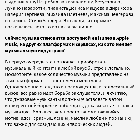
выделил Анну Нетребко как вокалистку, безусловно,
Лучано Паваротти, пианиста Дениса Мацуева и дирижера
Валерия Гергиева, Михаила Плетнева, Максима Венгерова,
вокалиста Стиви Уандера. Это люди, которыми я
восхищаюсь, кого-то из них знаю лично.
Сейчас музыка становится доступной на iTunes в Apple
Music, на других платформах и сервисах, как это меняет
музыкальную индустрию?
В первую очередь это позволяет приобретать
музыкальный контент на любой вкус быстро и легально.
Посмотрите, какое количество музыки представлено на
этих платформах… Просто мечта меломана.
Одновременно с тем, это и преимущества, и колоссальный
вызов: все равно идет борьба за слушателя, и я считаю,
что джазовые музыканты должны участвовать в этой
конкурентной борьбе и побеждать, доказывать, что наша
музыка дает большее, чем просто запоминающийся
мотив: идеи к размышлению, мысли к любви и познанию,
что важно для созидающих и творческих людей.