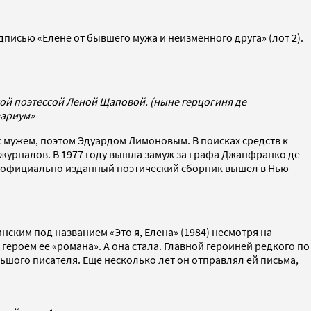
исью «Елене от бывшего мужа и неизменного друга» (лот 2).
кой поэтессой Леной Щаповой. (ныне герцогиня де
вариум»
 с мужем, поэтом Эдуардом Лимоновым. В поисках средств к
урналов. В 1977 году вышла замуж за графа Джанфранко де
ый официально изданный поэтический сборник вышел в Нью-
ким под названием «Это я, Елена» (1984) несмотря на
героем ее «романа». А она стала. Главной героиней редкого по
льшого писателя. Еще несколько лет он отправлял ей письма,