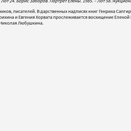
Лот 24. Борис Заборов. Портрет Елены. 1985. – Лот 58.
·
Аукцион
ников, писателей. В дарственных надписях книг Генриха Сапгир
ихина и Евгения Хорвата прослеживается восхищение Еленой 
 Николая Любушкина.