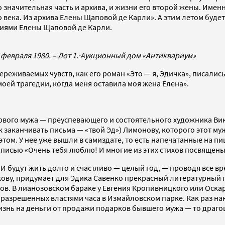
 значительная часть и архива, и жизни его второй жены. Имен
века. Из архива Елены Щаповой де Карли». А этим летом будет
иями Елены Щаповой де Карли.
февраля 1980. – Лот 1.
·
Аукционный дом «Антиквариум»
еживаемых чувств, как его роман «Это — я, Эдичка», писались 
моей трагедии, когда меня оставила моя жена Елена».
ервого мужа — преуспевающего и состоятельного художника Ви
ак заканчивать письма — «твой Эд») Лимонову, которого этот му
этом. У нее уже вышли в cамиздате, то есть напечатанные на 
дписью «Очень тебя люблю! И многие из этих стихов посвящены
 И будут жить долго и счастливо — целый год, — проводя все в
ову, придумает для Эдика Савенко прекрасный литературный пс
ков. В лианозовском бараке у Евгения Кропивницкого или Оск
разрешенных властями часа в Измайловском парке. Как раз на
жизнь на деньги от продажи подарков бывшего мужа — то драго