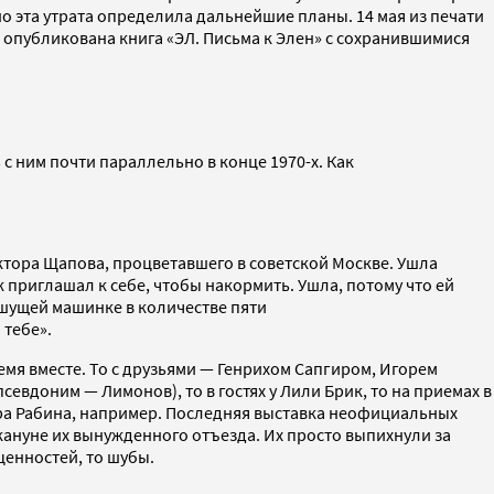
но эта утрата определила дальнейшие планы. 14 мая из печати
 опубликована книга «ЭЛ. Письма к Элен» с сохранившимися
с ним почти параллельно в конце 1970-х. Как
ктора Щапова, процветавшего в советской Москве. Ушла
ж приглашал к себе, чтобы накормить. Ушла, потому что ей
пишущей машинке в количестве пяти
 тебе».
ремя вместе. То с друзьями — Генрихом Сапгиром, Игорем
евдоним — Лимонов), то в гостях у Лили Брик, то на приемах в
ара Рабина, например. Последняя выставка неофициальных
кануне их вынужденного отъезда. Их просто выпихнули за
ценностей, то шубы.