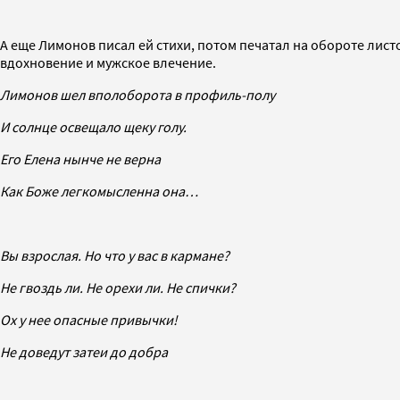
А еще Лимонов писал ей стихи, потом печатал на обороте лист
вдохновение и мужское влечение.
Лимонов шел вполоборота в профиль-полу
И солнце освещало щеку голу.
Его Елена нынче не верна
Как Боже легкомысленна она…
Вы взрослая. Но что у вас в кармане?
Не гвоздь ли. Не орехи ли. Не спички?
Ох у нее опасные привычки!
Не доведут затеи до добра