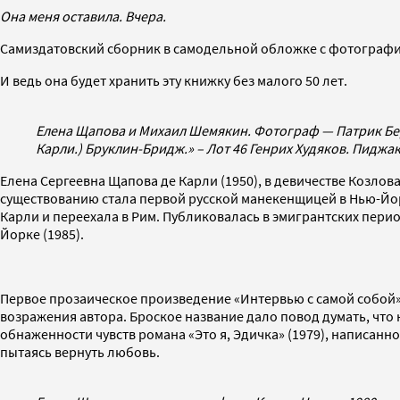
Она меня оставила. Вчера.
Самиздатовский сборник в самодельной обложке с фотографие
И ведь она будет хранить эту книжку без малого 50 лет.
Елена Щапова и Михаил Шемякин. Фотограф — Патрик Бер
Карли.) Бруклин-Бридж.» – Лот 46 Генрих Худяков. Пиджак
Елена Сергеевна Щапова де Карли (1950), в девичестве Козлова
существованию стала первой русской манекенщицей в Нью-Йор
Карли и переехала в Рим. Публиковалась в эмигрантских пери
Йорке (1985).
Первое прозаическое произведение «Интервью с самой собой» 
возражения автора. Броское название дало повод думать, что к
обнаженности чувств романа «Это я, Эдичка» (1979), написанн
пытаясь вернуть любовь.