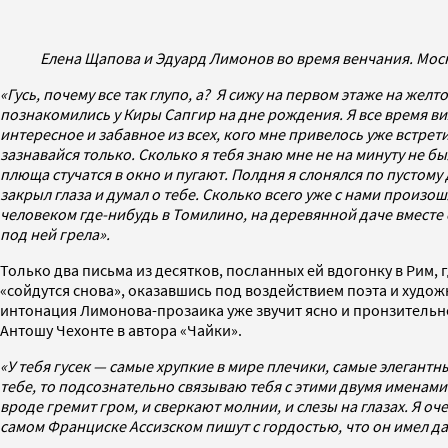
Елена Щапова и Эдуард Лимонов во время венчания. Москв
«Гусь, почему все так глупо, а? Я сижу на первом этаже на жел
познакомились у Киры Сапгир на дне рождения. Я все время виж
интересное и забавное из всех, кого мне привелось уже встретит
зазнавайся только. Сколько я тебя знаю мне не на минуту не бы
плюща стучатся в окно и пугают. Полдня я слонялся по пустому
закрыл глаза и думал о тебе. Сколько всего уже с нами произо
человеком где-нибудь в Томилино, на деревянной даче вместе 
под ней грела».
Только два письма из десятков, посланных ей вдогонку в Рим,
«сойдутся снова», оказавшись под воздействием поэта и худож
интонация Лимонова-прозаика уже звучит ясно и пронзительн
Антошу Чехонте в автора «Чайки».
«У тебя гусек — самые хрупкие в мире плечики, самые элегантн
тебе, то подсознательно связываю тебя с этими двумя именами.
вроде гремит гром, и сверкают молнии, и слезы на глазах. Я оч
самом Франциске Ассизском пишут с гордостью, что он имел дар 