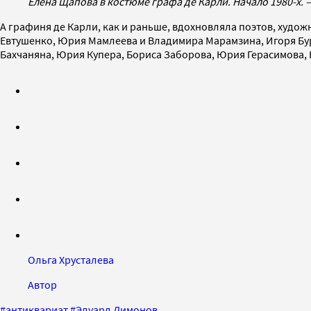
Елена Щапова в костюме графа де Карли. Начало 1980-х. – 
А графиня де Карли, как и раньше, вдохновляла поэтов, худож
Евтушенко, Юрия Мамлеева и Владимира Марамзина, Игоря Бур
Бахчаняна, Юрия Купера, Бориса Заборова, Юрия Герасимова,
Ольга Хрусталева
Автор
#
антиквариат
#
Эдуард Лимонов