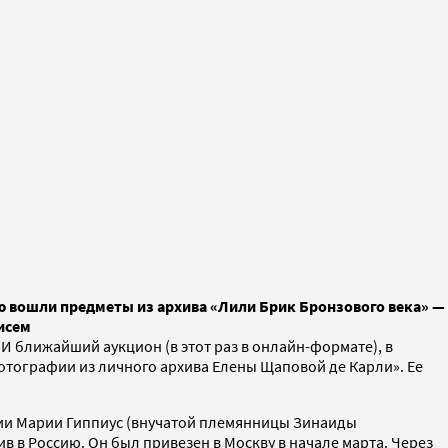
ую вошли предметы из архива «Лили Брик Бронзового века» —
исем
И ближайший аукцион (в этот раз в онлайн-формате), в
отографии из личного архива Елены Щаповой де Карли». Ее
ии Марии Гиппиус (внучатой племянницы Зинаиды
в в Россию. Он был привезен в Москву в начале марта. Через