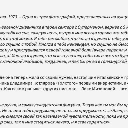
а. 1973. – Одна из трех фотографий, представленных на аукци
то-зеленом диванчике в твоем свитере с Суперменом, вернее с S
у тебя во сне, каждую ночь, и утром мне всегда горько что теб
ь в этой жизни. Я тебя так люблю, что когда я думаю о тебе, у 
ло скушно с тобой. Иногда я тебя ненавидел, но скушно не было
 дому и прислушивался к своей головной боли (вчера перепил и
шло, а! Иногда я думаю, что всю эту возню, события и все что 
с Леночкой любимой, тогдашней, и пек бы он ей в голландской 
 где она теперь жила со своим мужем, настоящим итальянским г
ника Владимира Котлярова «Толстого» первыми вивристами, и с
о. Как веком раньше в других письмах — Лике Мизиновой — вс
ые ручки, и самая декадентская фигурка. Такую как ты мог бы 
 Не то они тебя придумали, не то ты их придумала. <…> Элен, 
ень смеялся своей так называемой чувствительности, пока не пр
слез, так и мне стыдиться нечего, и я стал гордиться».