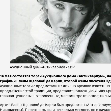
Аукционный дом «Антиквариум» / DR
16 мая состоятся торги Аукционного дома «Антиквариум», н
графини Елены Щаповой де Карли, второй жены писателя Эду
Аукционные торги с предметами из личных архивов известных 
продолжение этой традиции, представит коллекцию «Лиля Бри
главная ценность — откровенные, местами эротические, пись
Архив Елены Щаповой де Карли был предложен «Антиквариуму
Николаевны). Переговоры шли несколько месяцев, но в начале