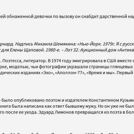
й обнаженной девочки по вызову он снабдит дарственной надп
нард. Надпись Михаила Шемякина: «Нью-Йорк. 1979г. Я с русс
 для Елены Щаповой. 1980-е. – Лот 32.
·
Аукционный дом «Антик
. Поэтесса, литератор. В 1974 году эмигрировала в США вместе
ке, моделью, чьи фотографии украшали страницы глянцевых ж
одических изданиях «Эхо», «Аполлон-77», «Время и мы». Перв
было опубликовано поэтом и издателем Константином Кузьминс
нига была написана как ответ бывшему мужу. Но он уже не был 
ого после ее ухода. Эдуард Лимонов превращался из поэта в бо