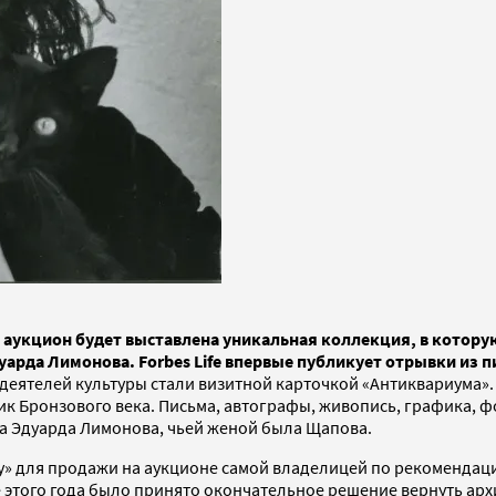
а аукцион будет выставлена уникальная коллекция, в котор
арда Лимонова. Forbes Lifе впервые публикует отрывки из п
деятелей культуры стали визитной карточкой «Антиквариума». 
к Бронзового века. Письма, автографы, живопись, графика, ф
ма Эдуарда Лимонова, чьей женой была Щапова.
» для продажи на аукционе самой владелицей по рекомендац
 этого года было принято окончательное решение вернуть архи