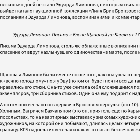
несколько дней не стало Эдуарда Лимонова, с которым связано
выйдет каталог аукционной коллекции «Лиля Брик Бронзового 
посланиями Эдуарда Лимонова, воспоминаниями и комментар
Эдуард Лимонов. Письмо к Елене Щаповой де Карли от 17 
Письма Эдуарда Лимонова, столь же обнаженные в описании пер
спасение от вдруг нахлынувшего одиночества «в марте, после 
Щапова и Лимонов были вместе после того, как она ушла от п
к «вечно голодному» поэту Эду (потом он будет почти всегда т
нравились его стихи. Она-то уже считала себя сложившимся по
экземпляров, три сборника стихов. Один она ему подарит с на
А потом они венчаются в церкви в Брюсовом переулке (лот 10).
Холиным, Вагричем Бахчаняном (это он, приятель еще по Харьк
посольствах, то на квартирных выставках у знакомых художни
художников, на которой они побывают, длилась целых четыре 
границу. КГБ надоела их веселая и какая-то нагло-беспечная 