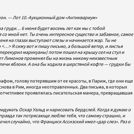
он. — Лот 10.
·
Аукционный дом «Антиквариум»
 на груди… 6 июня будет восемь лет как мы с тобой
я со мной нет. Ты очень интересное существо и забавное, самое
меня на глазах выступают слезы и начинается жар. Ты не
 <…> Я сижу вот и пишу письмо, а большой ветер, и листья
 перекурил марихуаны) потом пошел на крышу сел на стул и
будет Лимонов променял бы на жизнь никому неизвестным
печи яблоки. А она бы ходила в шерстяной кофте — грудки бы
рафом, голову потерявшим от ее красоты, в Париж, где они еще
нова в Рим, иногда неотправленных. Два письма, в которых
е отчетливее проявлялась писательская манера, превращавшая
придумать Оскар Уальд и нарисовать Бердслей. Когда я думаю о
я правда так потрясающе люблю тебя, что самому страшно, и
очел случайно, что Франциск Ассизский имел «дар слез». Раз о