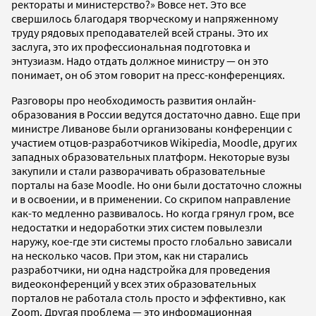
ректораты и министерство?» Вовсе нет. Это все
свершилось благодаря творческому и напряженному
труду рядовых преподавателей всей страны. Это их
заслуга, это их профессиональная подготовка и
энтузиазм. Надо отдать должное министру — он это
понимает, он об этом говорит на пресс-конференциях.
Разговоры про необходимость развития онлайн-
образования в России ведутся достаточно давно. Еще при
министре Ливанове были организованы конференции с
участием отцов-разработчиков Wikipedia, Moodle, других
западных образовательных платформ. Некоторые вузы
закупили и стали разворачивать образовательные
порталы на базе Moodle. Но они были достаточно сложны
и в освоении, и в применении. Со скрипом направление
как-то медленно развивалось. Но когда грянул гром, все
недостатки и недоработки этих систем повылезли
наружу, кое-где эти системы просто глобально зависали
на несколько часов. При этом, как ни старались
разработчики, ни одна надстройка для проведения
видеоконференций у всех этих образовательных
порталов не работала столь просто и эффективно, как
Zoom. Другая проблема — это информационная