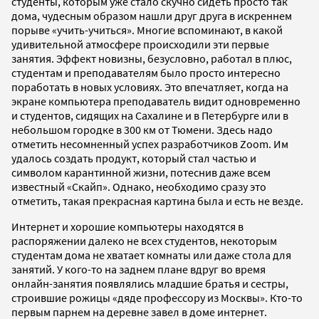
студенты, которым уже стало скучно сидеть просто так
дома, чудесным образом нашли друг друга в искреннем
порыве «учить-учиться». Многие вспоминают, в какой
удивительной атмосфере происходили эти первые
занятия. Эффект новизны, безусловно, работал в плюс,
студентам и преподавателям было просто интересно
поработать в новых условиях. Это впечатляет, когда на
экране компьютера преподаватель видит одновременно
и студентов, сидящих на Сахалине и в Петербурге или в
небольшом городке в 300 км от Тюмени. Здесь надо
отметить несомненный успех разработчиков Zoom. Им
удалось создать продукт, который стал частью и
символом карантинной жизни, потеснив даже всем
известный «Скайп». Однако, необходимо сразу это
отметить, такая прекрасная картина была и есть не везде.
Интернет и хорошие компьютеры находятся в
распоряжении далеко не всех студентов, некоторым
студентам дома не хватает комнаты или даже стола для
занятий. У кого-то на заднем плане вдруг во время
онлайн-занятия появлялись младшие братья и сестры,
строившие рожицы «дяде профессору из Москвы». Кто-то
первым парнем на деревне завел в доме интернет.