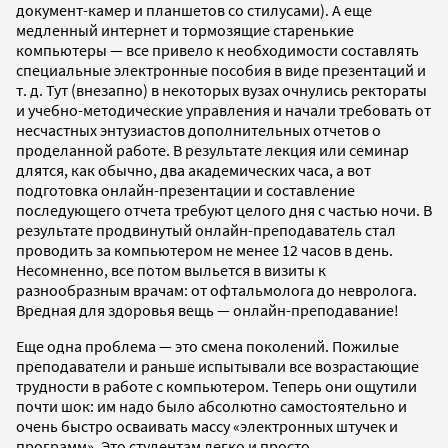
документ-камер и планшетов со стилусами). А еще
медленный интернет и тормозящие старенькие
компьютеры — все привело к необходимости составлять
специальные электронные пособия в виде презентаций и
т. д. Тут (внезапно) в некоторых вузах очнулись ректораты
и учебно-методические управления и начали требовать от
несчастных энтузиастов дополнительных отчетов о
проделанной работе. В результате лекция или семинар
длятся, как обычно, два академических часа, а вот
подготовка онлайн-презентации и составление
последующего отчета требуют целого дня с частью ночи. В
результате продвинутый онлайн-преподаватель стал
проводить за компьютером не менее 12 часов в день.
Несомненно, все потом выльется в визиты к
разнообразным врачам: от офтальмолога до невролога.
Вредная для здоровья вещь — онлайн-преподавание!
Еще одна проблема — это смена поколений. Пожилые
преподаватели и раньше испытывали все возрастающие
трудности в работе с компьютером. Теперь они ощутили
почти шок: им надо было абсолютно самостоятельно и
очень быстро осваивать массу «электронных штучек и
программ». Это студентам легко и просто