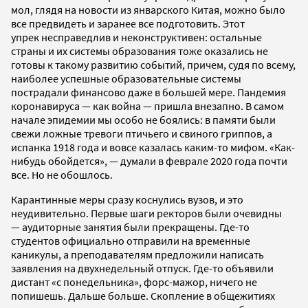
мол, глядя на новости из январского Китая, можно было
все предвидеть и заранее все подготовить. Этот
упрек несправедлив и неконструктивен: остальные
страны и их системы образования тоже оказались не
готовы к такому развитию событий, причем, судя по всему,
наиболее успешные образовательные системы
пострадали финансово даже в большей мере. Пандемия
коронавируса — как война — пришла внезапно. В самом
начале эпидемии мы особо не боялись: в памяти были
свежи ложные тревоги птичьего и свиного гриппов, а
испанка 1918 года и вовсе казалась каким-то мифом. «Как-
нибудь обойдется», — думали в феврале 2020 года почти
все. Но не обошлось.
Карантинные меры сразу коснулись вузов, и это
неудивительно. Первые шаги ректоров были очевидны
— аудиторные занятия были прекращены. Где-то
студентов официально отправили на временные
каникулы, а преподавателям предложили написать
заявления на двухнедельный отпуск. Где-то объявили
дистант «с понедельника», форс-мажор, ничего не
попишешь. Дальше больше. Скопление в общежитиях