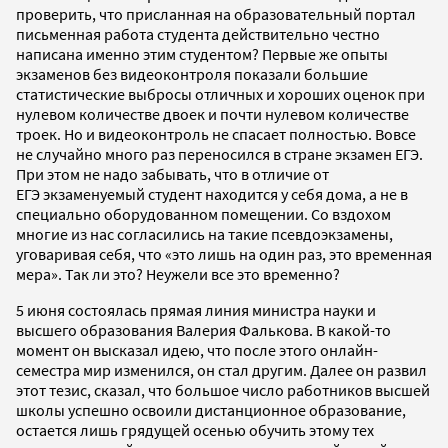
проверить, что присланная на образовательный портал
письменная работа студента действительно честно
написана именно этим студентом? Первые же опыты
экзаменов без видеоконтроля показали большие
статистические выбросы отличных и хороших оценок при
нулевом количестве двоек и почти нулевом количестве
троек. Но и видеоконтроль не спасает полностью. Вовсе
не случайно много раз переносился в стране экзамен ЕГЭ.
При этом не надо забывать, что в отличие от
ЕГЭ экзаменуемый студент находится у себя дома, а не в
специально оборудованном помещении. Со вздохом
многие из нас согласились на такие псевдоэкзамены,
уговаривая себя, что «это лишь на один раз, это временная
мера». Так ли это? Неужели все это временно?
5 июня состоялась прямая линия министра науки и
высшего образования Валерия Фалькова. В какой-то
момент он высказал идею, что после этого онлайн-
семестра мир изменился, он стал другим. Далее он развил
этот тезис, сказал, что большое число работников высшей
школы успешно освоили дистанционное образование,
остается лишь грядущей осенью обучить этому тех