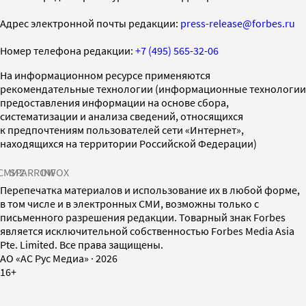
Адрес электронной почты редакции:
press-release@forbes.ru
Номер телефона редакции:
+7 (495) 565-32-06
На информационном ресурсе применяются
рекомендательные технологии (информационные технологии
предоставления информации на основе сбора,
систематизации и анализа сведений, относящихся
к предпочтениям пользователей сети «Интернет»,
находящихся на территории Российской Федерации)
СМИ2
SPARROW
INFOX
Перепечатка материалов и использование их в любой форме,
в том числе и в электронных СМИ, возможны только с
письменного разрешения редакции. Товарный знак Forbes
является исключительной собственностью Forbes Media Asia
Pte. Limited. Все права защищены.
AO «АС Рус Медиа»
·
2026
16+