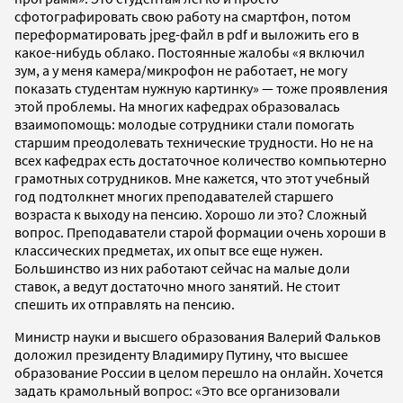
сфотографировать свою работу на смартфон, потом
переформатировать jpeg-файл в pdf и выложить его в
какое-нибудь облако. Постоянные жалобы «я включил
зум, а у меня камера/микрофон не работает, не могу
показать студентам нужную картинку» — тоже проявления
этой проблемы. На многих кафедрах образовалась
взаимопомощь: молодые сотрудники стали помогать
старшим преодолевать технические трудности. Но не на
всех кафедрах есть достаточное количество компьютерно
грамотных сотрудников. Мне кажется, что этот учебный
год подтолкнет многих преподавателей старшего
возраста к выходу на пенсию. Хорошо ли это? Сложный
вопрос. Преподаватели старой формации очень хороши в
классических предметах, их опыт все еще нужен.
Большинство из них работают сейчас на малые доли
ставок, а ведут достаточно много занятий. Не стоит
спешить их отправлять на пенсию.
Министр науки и высшего образования Валерий Фальков
доложил президенту Владимиру Путину, что высшее
образование России в целом перешло на онлайн. Хочется
задать крамольный вопрос: «Это все организовали