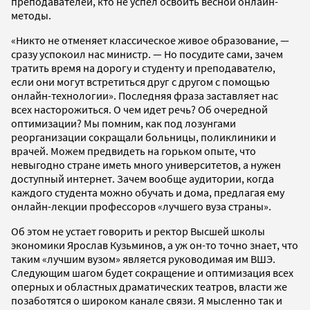
преподавателей, кто не успел освоить весной онлайн-
методы.
«Никто не отменяет классическое живое образование, —
сразу успокоил нас министр. — Но посудите сами, зачем
тратить время на дорогу и студенту и преподавателю,
если они могут встретиться друг с другом с помощью
онлайн-технологии». Последняя фраза заставляет нас
всех насторожиться. О чем идет речь? Об очередной
оптимизации? Мы помним, как под лозунгами
реорганизации сокращали больницы, поликлиники и
врачей. Можем предвидеть на горьком опыте, что
невыгодно стране иметь много университетов, а нужен
доступный интернет. Зачем вообще аудитории, когда
каждого студента можно обучать и дома, предлагая ему
онлайн-лекции профессоров «лучшего вуза страны».
Об этом не устает говорить и ректор Высшей школы
экономики Ярослав Кузьминов, а уж он-то точно знает, что
таким «лучшим вузом» является руководимая им ВШЭ.
Следующим шагом будет сокращение и оптимизация всех
оперных и областных драматических театров, власти же
позаботятся о широком канале связи. Я мысленно так и