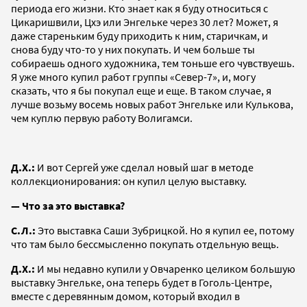
периода его жизни. Кто знает как я буду относиться с
Цикаришвили, Цхэ или Энгельке через 30 лет? Может, я
даже стареньким буду приходить к ним, старичкам, и
снова буду что-то у них покупать. И чем больше ты
собираешь одного художника, тем тоньше его чувствуешь.
Я уже много купил работ группы «Север-7», и, могу
сказать, что я бы покупал еще и еще. В таком случае, я
лучше возьму восемь новых работ Энгельке или Кулькова,
чем куплю первую работу Волигамси.
Д.Х.:
И вот Сергей уже сделал новый шаг в методе
коллекционирования: он купил целую выставку.
— Что за это выставка?
С.Л.:
Это выставка Саши Зубрицкой. Но я купил ее, потому
что там было бессмысленно покупать отдельную вещь.
Д.Х.:
И мы недавно купили у Овчаренко целиком большую
выставку Энгельке, она теперь будет в Гоголь-Центре,
вместе с деревянным домом, который входил в