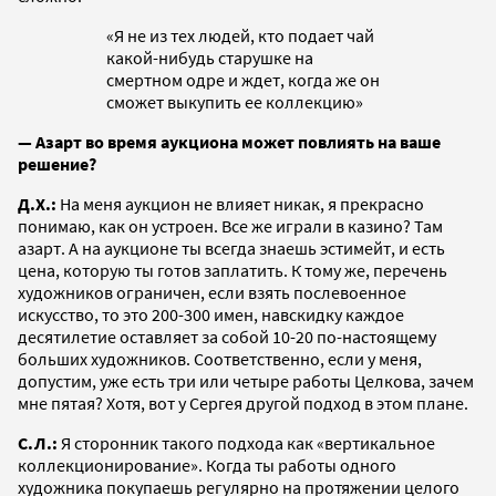
«Я не из тех людей, кто подает чай
какой-нибудь старушке на
смертном одре и ждет, когда же он
сможет выкупить ее коллекцию»
— Азарт во время аукциона может повлиять на ваше
решение?
Д.Х.:
На меня аукцион не влияет никак, я прекрасно
понимаю, как он устроен. Все же играли в казино? Там
азарт. А на аукционе ты всегда знаешь эстимейт, и есть
цена, которую ты готов заплатить. К тому же, перечень
художников ограничен, если взять послевоенное
искусство, то это 200-300 имен, навскидку каждое
десятилетие оставляет за собой 10-20 по-настоящему
больших художников. Соответственно, если у меня,
допустим, уже есть три или четыре работы Целкова, зачем
мне пятая? Хотя, вот у Сергея другой подход в этом плане.
С.Л.:
Я сторонник такого подхода как «вертикальное
коллекционирование». Когда ты работы одного
художника покупаешь регулярно на протяжении целого