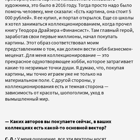
художника, это было в 2016 году. Тогда просто надо было
помочь человеку, мне сказали: «Есть картина, она стоит 5
000 рублей». Я ее купил, и портал открылся. Еще со школы
я хотел заниматься коллекционированием, когда прочел
книгу Теодора Драйзера «Финансист». Там главный герой,
заработав свои первые миллионы, начал покупать
картины. Этот образ соответствовал моим
представлениям о том, как должен вести себя бизнесмен-
меценат. Для меня коллекционирование — это
прекрасное одухотворяющее хобби, которое затрагивает
какие-то незримые точки души. Я думаю, что, покупая
картины, мы точно играем уже не только на
материальном поле. С другой стороны, у
коллекционирования есть и темная сторона —
зависимость от красоты, шопоголизм, уход в
вымышленный мир.
— Каких авторов вы покупаете сейчас, в ваших
коллекциях есть какой-то основной вектор?
С.Л.:
У меня ощущение, все эти векторы носят