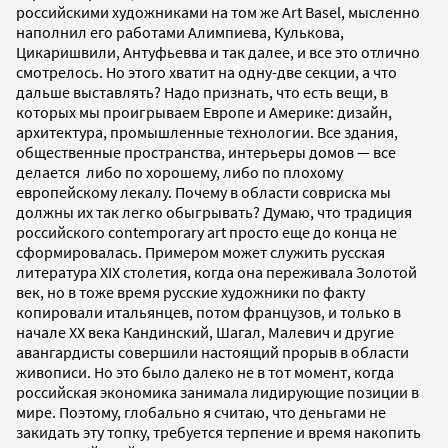
российскими художниками на том же Аrt Basel, мысленно
наполнил его работами Алимпиева, Кулькова,
Цикаришвили, Антуфьевва и так далее, и все это отлично
смотрелось. Но этого хватит на одну-две секции, а что
дальше выставлять? Надо признать, что есть вещи, в
которых мы проигрываем Европе и Америке: дизайн,
архитектура, промышленные технологии. Все здания,
общественные пространства, интерьеры домов — все
делается либо по хорошему, либо по плохому
европейскому лекалу. Почему в области совриска мы
должны их так легко обыгрывать? Думаю, что традиция
российского contemporary art просто еще до конца не
сформировалась. Примером может служить русская
литература XIX столетия, когда она переживала Золотой
век, но в тоже время русские художники по факту
копировали итальянцев, потом французов, и только в
начале XX века Кандинский, Шагал, Малевич и другие
авангардисты совершили настоящий прорыв в области
живописи. Но это было далеко не в тот момент, когда
российская экономика занимала лидирующие позиции в
мире. Поэтому, глобально я считаю, что деньгами не
закидать эту топку, требуется терпение и время накопить