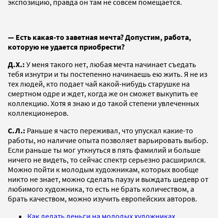
экспозицию, правда он там не совсем помещается.
— Есть какая-то заветная мечта? Допустим, работа,
которую не удается приобрести?
Д.Х.:
У меня такого нет, любая мечта начинает съедать
тебя изнутри и ты постепенно начинаешь ею жить. Я не из
тех людей, кто подает чай какой-нибудь старушке на
смертном одре и ждет, когда же он сможет выкупить ее
коллекцию. Хотя я знаю и до такой степени увлеченных
коллекционеров.
С.Л.:
Раньше я часто переживал, что упускал какие-то
работы, но наличие опыта позволяет варьировать выбор.
Если раньше ты мог уткнуться в пять фамилий и больше
ничего не видеть, то сейчас спектр серьезно расширился.
Можно пойти к молодым художникам, которых вообще
никто не знает, можно сделать паузу и выждать шедевр от
любимого художника, то есть не брать количеством, а
брать качеством, можно изучить европейских авторов.
Как делать деньги на молодых художниках.