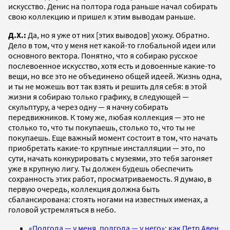
искусство. Денис на полтора года раньше начал собирать
свою коллекцию и пришел к этим выводам раньше.
Д.Х.:
Да, но я уже от них [этих выводов] ухожу. Обратно.
Дело в том, что у меня нет какой-то глобальной идеи или
основного вектора. Понятно, что я собираю русское
послевоенное искусство, хотя есть и довоенные какие-то
вещи, но все это не объединено общей идеей. Жизнь одна,
и ты не можешь вот так взять и решить для себя: в этой
жизни я собираю только графику, в следующей —
скульптуру, а через одну — я начну собирать
передвижников. К тому же, любая коллекция — это не
столько то, что ты покупаешь, столько то, что ты не
покупаешь. Еще важный момент состоит в том, что начать
приобретать какие-то крупные инсталляции — это, по
сути, начать конкурировать с музеями, это тебя загоняет
уже в крупную лигу. Ты должен будешь обеспечить
сохранность этих работ, просматриваемость. Я думаю, в
первую очередь, коллекция должна быть
сбалансирована: стоять ногами на известных именах, а
головой устремляться в небо.
«Полгода — у меня, полгода — у него»: как Петр Авен