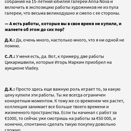
собраний на 15-летний юбилей галереи Anna Nova и
включить в экспозицию работы художников не из пула
галереи, что весьма великодушно и смело с ее стороны.
— А есть работы, которые вы в свое время не купили, и
жалеете об этом до сих пор?
Д.Х.:
Да, очень много, настолько много, что я ни одной не
помню.
С.Л.:
У меня есть, да. Вот, к примеру, две работы
Цикаришвили, которые Игорь Маркин приобрел на
аукционе Vladey.
Д.Х.:
Просто здесь еще важную роль играет то, за какую
цену купили эти работы. Ты же всегда ограничен
конкретным моментом. К тому же со временем чек растет,
коллекция занимает все больше твоего времени и
жизненного пространства. Если ты начинал с работ за
€1000, то сейчас уже смотришь на работы за €50 000, и
конечно, спонтанно сделать такую покупку довольно
сложно.