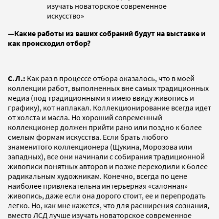
изучать новаторское современное
искусство»
—Какие работы из ваших собраний будут на выставке и
как происходил отбор?
С.Л.:
Как раз в процессе отбора оказалось, что в моей
коллекции работ, выполненных вне самых традиционных
медиа (под традиционными я имею ввиду живопись и
графику), кот наплакал. Коллекционирование всегда идет
от холста и масла. Но хороший современный
коллекционер должен прийти рано или поздно к более
смелым формам искусства. Если брать любого
знаменитого коллекционера (Щукина, Морозова или
западных), все они начинали с собирания традиционной
живописи понятных авторов и позже переходили к более
радикальным художникам. Конечно, всегда по цене
наиболее привлекательна интерьерная «салонная»
живопись, даже если она дорого стоит, ее и перепродать
легко. Но, как мне кажется, что для расширения сознания,
вместо ЛСД лучше изучать новаторское современное