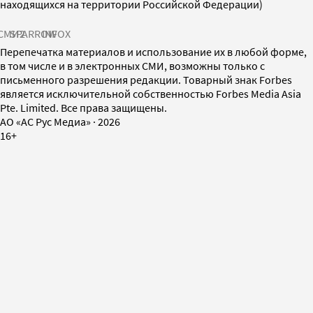
находящихся на территории Российской Федерации)
СМИ2
SPARROW
INFOX
Перепечатка материалов и использование их в любой форме,
в том числе и в электронных СМИ, возможны только с
письменного разрешения редакции. Товарный знак Forbes
является исключительной собственностью Forbes Media Asia
Pte. Limited. Все права защищены.
AO «АС Рус Медиа»
·
2026
16+