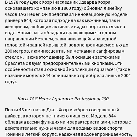
В 1978 году Джек Хоэр (наследник Эдварда Хоэра,
основавшего компанию в 1860 году) обновил линейку
часов TAG Heuer. Он представил инновационную модель
дайвера 844, которая подходила как мужчинам, так и
женщинам, любящим активные виды спорта и отдых на
воде. Новые часы обладали вращающимся в одном
направлении безелем, завинчивающейся заводной
головкой и задней крышкой, водонепроницаемостью до
200 метров, люминесцентными метками и сапфировым
стеклом. Также этот дайвер был оснащен застежками
браслета с двумя предохранительными кнопками. Эти
особенности стали основной коллекции Aquaracer (такое
название модель 844 официально приобрела лишь в 2004
году).
Часы TAG Heuer Aquaracer Professional 200
Почти 45 лет назад Джек Хоэр изобрел совершенный
дайвер, в котором нет ничего лишнего. Модель 844
обладала всеми функциями и характеристиками, которые
действительно нужны часам для водных видов спорта.
Тонкий и легкий корупс, надежная водонепроницаемость,