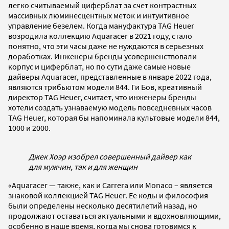
легко считываемый циферблат за счет контрастных
массивных люминесцентных меток и интуитивное
управление безелем. Когда мануфактура TAG Heuer
возродила коллекцию Aquaracer в 2021 году, стало
понятно, что эти часы даже не нуждаются в серьезных
доработках. Инженеры бренды усовершенствовали
корпус и циферблат, но по сути даже самые новые
дайверы Aquaracer, представленные в январе 2022 года,
являются трибьютом модели 844. Ги Бов, креативный
директор TAG Heuer, считает, что инженеры бренды
хотели создать узнаваемую модель повседневных часов
TAG Heuer, которая бы напоминала культовые модели 844,
1000 и 2000.
Джек Хоэр изобрел совершенный дайвер как
для мужчин, так и для женщин
«Aquaracer — также, как и Carrera или Monaco – является
знаковой коллекцией TAG Heuer. Ее коды и философия
были определены несколько десятилетий назад, но
продолжают оставаться актуальными и вдохновляющими,
особенно в наше время, когда мы снова готовимся к